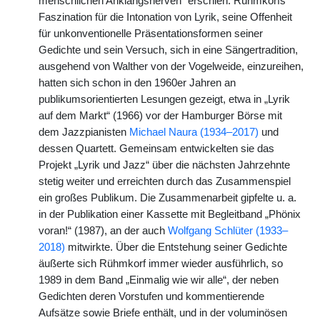
menschlichen Anklangsnerven“ erschien. Rühmkorfs
Faszination für die Intonation von Lyrik, seine Offenheit
für unkonventionelle Präsentationsformen seiner
Gedichte und sein Versuch, sich in eine Sängertradition,
ausgehend von Walther von der Vogelweide, einzureihen,
hatten sich schon in den 1960er Jahren an
publikumsorientierten Lesungen gezeigt, etwa in „Lyrik
auf dem Markt“ (1966) vor der Hamburger Börse mit
dem Jazzpianisten
Michael Naura (1934–2017)
und
dessen Quartett. Gemeinsam entwickelten sie das
Projekt „Lyrik und Jazz“ über die nächsten Jahrzehnte
stetig weiter und erreichten durch das Zusammenspiel
ein großes Publikum. Die Zusammenarbeit gipfelte u. a.
in der Publikation einer Kassette mit Begleitband „Phönix
voran!“ (1987), an der auch
Wolfgang Schlüter (1933–
2018)
mitwirkte. Über die Entstehung seiner Gedichte
äußerte sich Rühmkorf immer wieder ausführlich, so
1989 in dem Band „Einmalig wie wir alle“, der neben
Gedichten deren Vorstufen und kommentierende
Aufsätze sowie Briefe enthält, und in der voluminösen