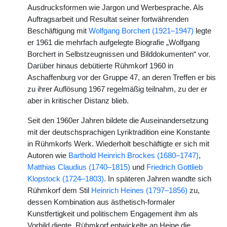
Ausdrucksformen wie Jargon und Werbesprache. Als
Auftragsarbeit und Resultat seiner fortwährenden
Beschäftigung mit
Wolfgang Borchert (1921–1947)
legte
er 1961 die mehrfach aufgelegte Biografie „Wolfgang
Borchert in Selbstzeugnissen und Bilddokumenten“ vor.
Darüber hinaus debütierte Rühmkorf 1960 in
Aschaffenburg vor der Gruppe 47, an deren Treffen er bis
zu ihrer Auflösung 1967 regelmäßig teilnahm, zu der er
aber in kritischer Distanz blieb.
Seit den 1960er Jahren bildete die Auseinandersetzung
mit der deutschsprachigen Lyriktradition eine Konstante
in Rühmkorfs Werk. Wiederholt beschäftigte er sich mit
Autoren wie
Barthold Heinrich Brockes (1680–1747)
,
Matthias Claudius (1740–1815)
und
Friedrich Gottlieb
Klopstock (1724–1803)
. In späteren Jahren wandte sich
Rühmkorf dem Stil
Heinrich Heines (1797–1856)
zu,
dessen Kombination aus ästhetisch-formaler
Kunstfertigkeit und politischem Engagement ihm als
Vorbild diente. Rühmkorf entwickelte an Heine die