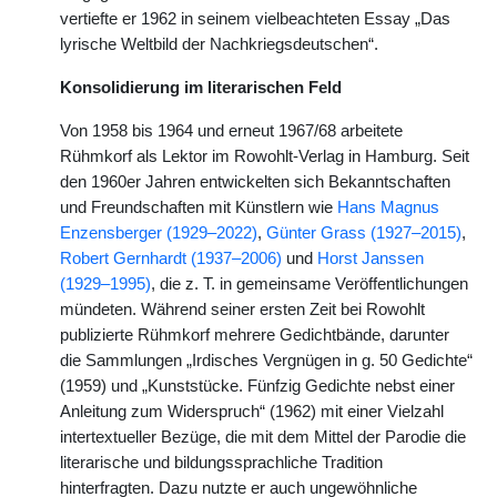
vertiefte er 1962 in seinem vielbeachteten Essay „Das
lyrische Weltbild der Nachkriegsdeutschen“.
Konsolidierung im literarischen Feld
Von 1958 bis 1964 und erneut 1967/68 arbeitete
Rühmkorf als Lektor im Rowohlt-Verlag in Hamburg. Seit
den 1960er Jahren entwickelten sich Bekanntschaften
und Freundschaften mit Künstlern wie
Hans Magnus
Enzensberger (1929–2022)
,
Günter Grass (1927–2015)
,
Robert Gernhardt (1937–2006)
und
Horst Janssen
(1929–1995)
, die z. T. in gemeinsame Veröffentlichungen
mündeten. Während seiner ersten Zeit bei Rowohlt
publizierte Rühmkorf mehrere Gedichtbände, darunter
die Sammlungen „Irdisches Vergnügen in g. 50 Gedichte“
(1959) und „Kunststücke. Fünfzig Gedichte nebst einer
Anleitung zum Widerspruch“ (1962) mit einer Vielzahl
intertextueller Bezüge, die mit dem Mittel der Parodie die
literarische und bildungssprachliche Tradition
hinterfragten. Dazu nutzte er auch ungewöhnliche