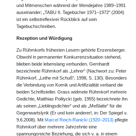
und Mitmenschen während der Wendejahre 1989–1991
auseinander; „TABU II. Tagebücher 1971–1972“ (2004)
ist ein selbstreflexiver Rückblick auf sein
Tagebuchschreiben.
Rezeption und Würdigung
Zu Rühmkorfs frühesten Lesern gehörte Enzensberger.
Obwohl in permanenter Konkurrenzsituation stehend,
blieben beide lebenslang verbunden. Gernhardt
bezeichnete Rühmkorf als „Lehrer“ (Nachwort zu: Peter
Rühmkorf, „Lethe mit Schuß“, 1998, S. 130). Besonders
die Verbindung von Komik und Artifizialität verband die
beiden Schriftsteller. Grass widmete Rühmkorf mehrere
Gedichte, Matthias Politycki (geb. 1955) bezeichnete ihn
als seinen „Lieblingsdichter“ und als „Meßlatte“ für die
Gegenwartslyrik (Er und kein anderer!, in: Der Spiegel v.
9.6.2008). Mit
Marcel Reich-Ranicki (1920–2013)
pflegte
Rühmkorf über mehrere Jahrzehnte eine
spannungsreiche Beziehung, die sich v. a. in einem