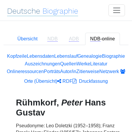
Deutsche
Biographie
Übersicht
NDB
ADB
NDB
-online
Kopfzeile
Lebensdaten
Lebenslauf
Genealogie
Biographie
Auszeichnungen
Quellen
Werke
Literatur
Onlineressourcen
Porträts
Autor/in
Zitierweise
Netzwerk
Orte (Übersicht)
RDF
Druckfassung
Rühmkorf,
Peter
Hans
Gustav
Pseudonyme: Leo Doletzki (1952–1958); Franz