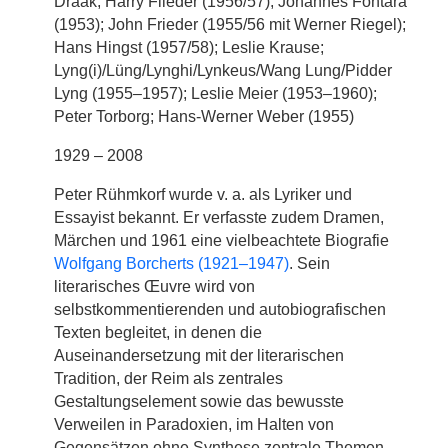
Draak; Harry Flieder (1956/57); Johannes Fontara
(1953); John Frieder (1955/56 mit Werner Riegel);
Hans Hingst (1957/58); Leslie Krause;
Lyng(i)/Lüng/Lynghi/Lynkeus/Wang Lung/Pidder
Lyng (1955–1957); Leslie Meier (1953–1960);
Peter Torborg; Hans-Werner Weber (1955)
1929 – 2008
Peter Rühmkorf wurde v. a. als Lyriker und
Essayist bekannt. Er verfasste zudem Dramen,
Märchen und 1961 eine vielbeachtete Biografie
Wolfgang Borcherts (1921–1947)
. Sein
literarisches Œuvre wird von
selbstkommentierenden und autobiografischen
Texten begleitet, in denen die
Auseinandersetzung mit der literarischen
Tradition, der Reim als zentrales
Gestaltungselement sowie das bewusste
Verweilen in Paradoxien, im Halten von
Gegensätzen ohne Synthese zentrale Themen