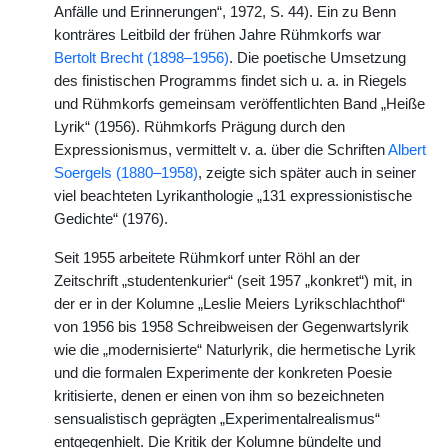
Anfälle und Erinnerungen“, 1972, S. 44). Ein zu Benn
konträres Leitbild der frühen Jahre Rühmkorfs war
Bertolt Brecht (1898–1956)
. Die poetische Umsetzung
des finistischen Programms findet sich u. a. in Riegels
und Rühmkorfs gemeinsam veröffentlichten Band „Heiße
Lyrik“ (1956). Rühmkorfs Prägung durch den
Expressionismus, vermittelt v. a. über die Schriften
Albert
Soergels (1880–1958)
, zeigte sich später auch in seiner
viel beachteten Lyrikanthologie „131 expressionistische
Gedichte“ (1976).
Seit 1955 arbeitete Rühmkorf unter Röhl an der
Zeitschrift „studentenkurier“ (seit 1957 „konkret“) mit, in
der er in der Kolumne „Leslie Meiers Lyrikschlachthof“
von 1956 bis 1958 Schreibweisen der Gegenwartslyrik
wie die „modernisierte“ Naturlyrik, die hermetische Lyrik
und die formalen Experimente der konkreten Poesie
kritisierte, denen er einen von ihm so bezeichneten
sensualistisch geprägten „Experimentalrealismus“
entgegenhielt. Die Kritik der Kolumne bündelte und