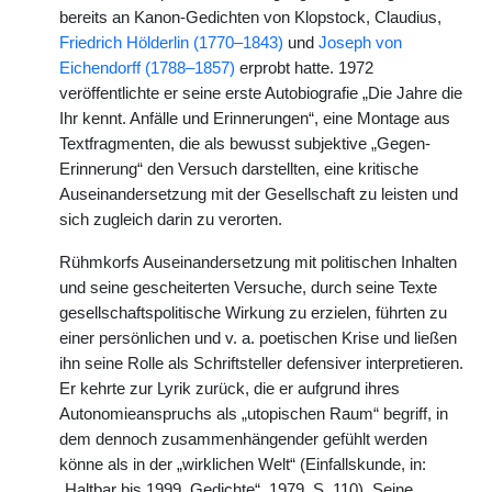
bereits an Kanon-Gedichten von Klopstock, Claudius,
Friedrich Hölderlin (1770–1843)
und
Joseph von
Eichendorff (1788–1857)
erprobt hatte. 1972
veröffentlichte er seine erste Autobiografie „Die Jahre die
Ihr kennt. Anfälle und Erinnerungen“, eine Montage aus
Textfragmenten, die als bewusst subjektive „Gegen-
Erinnerung“ den Versuch darstellten, eine kritische
Auseinandersetzung mit der Gesellschaft zu leisten und
sich zugleich darin zu verorten.
Rühmkorfs Auseinandersetzung mit politischen Inhalten
und seine gescheiterten Versuche, durch seine Texte
gesellschaftspolitische Wirkung zu erzielen, führten zu
einer persönlichen und v. a. poetischen Krise und ließen
ihn seine Rolle als Schriftsteller defensiver interpretieren.
Er kehrte zur Lyrik zurück, die er aufgrund ihres
Autonomieanspruchs als „utopischen Raum“ begriff, in
dem dennoch zusammenhängender gefühlt werden
könne als in der „wirklichen Welt“ (Einfallskunde, in:
„Haltbar bis 1999. Gedichte“, 1979, S. 110). Seine