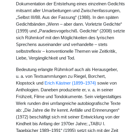
Dokumentation der Entstehung eines einzelnen Gedichts
mitsamt aller Umarbeitungen und Zwischenfassungen,
„Selbst III/88. Aus der Fassung“ (1988). In den späten
Gedichtbänden „Wenn – aber dann. Vorletzte Gedichte“
(1999) und „Paradiesvogelschiß. Gedichte“ (2008) setzte
sich Rühmkorf mit den Möglichkeiten des lyrischen
Sprechens auseinander und verhandelte – stets
selbstreflexiv – konventionelle Themen wie Zeitkritik,
Liebe, Vergänglichkeit und Tod.
Bedeutung erlangte Rühmkorf auch als Herausgeber,
u. a. von Textsammlungen zu Riegel, Borchert,
Klopstock und
Erich Kästner (1899–1974)
sowie von
Anthologien. Daneben produzierte er, v. a. in seiner
Frühzeit, Filme und Tondokumente. Sein vielgestaltiges
Werk runden drei umfangreiche autobiografische Texte
ab: „Die Jahre die Ihr kennt. Anfälle und Erinnerungen“
(1972) beschäftigt sich mit seiner Entwicklung von der
Kindheit bis Anfang der 1970er Jahre; „TABU I.
Tagebücher 1989–1991“ (1995) setzt sich mit der Zeit