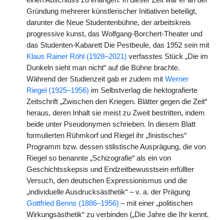
einen Abschluss zu erlangen. In dieser Zeit war er an der
Gründung mehrerer künstlerischer Initiativen beteiligt,
darunter die Neue Studentenbühne, der arbeitskreis
progressive kunst, das Wolfgang-Borchert-Theater und
das Studenten-Kabarett Die Pestbeule, das 1952 sein mit
Klaus Rainer Röhl (1928–2021)
verfasstes Stück „Die im
Dunkeln sieht man nicht“ auf die Bühne brachte.
Während der Studienzeit gab er zudem mit
Werner
Riegel (1925–1956)
im Selbstverlag die hektografierte
Zeitschrift „Zwischen den Kriegen. Blätter gegen die Zeit“
heraus, deren Inhalt sie meist zu Zweit bestritten, indem
beide unter Pseudonymen schrieben. In diesem Blatt
formulierten Rühmkorf und Riegel ihr „finistisches“
Programm bzw. dessen stilistische Ausprägung, die von
Riegel so benannte „Schizografie“ als ein von
Geschichtsskepsis und Endzeitbewusstsein erfüllter
Versuch, den deutschen Expressionismus und die
„individuelle Ausdrucksästhetik“ – v. a. der Prägung
Gottfried Benns (1886–1956)
– mit einer „politischen
Wirkungsästhetik“ zu verbinden („Die Jahre die Ihr kennt.