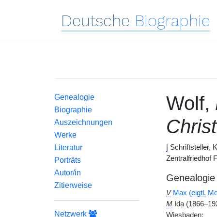
Deutsche
Biographie
Wolf,
Genealogie
Biographie
Chris
Auszeichnungen
Werke
Literatur
|
Schriftsteller,
Zentralfriedhof F
Porträts
Autor/in
Genealogie
Zitierweise
V
Max (
eigtl.
Mei
M
Ida (1866–19
Netzwerk
Wiesbaden;