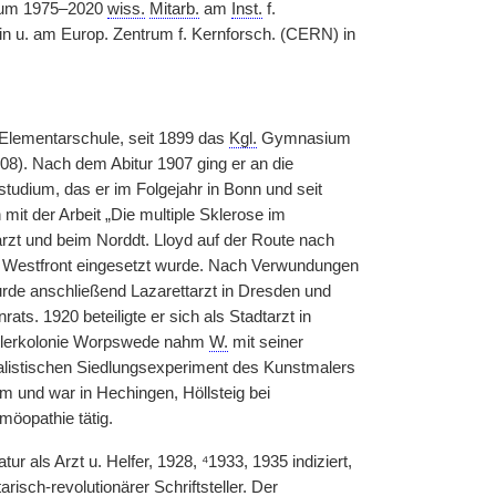
, um 1975–2020
wiss.
Mitarb.
am
Inst.
f.
in u. am Europ. Zentrum f. Kernforsch. (CERN) in
 Elementarschule, seit 1899 das
Kgl.
Gymnasium
08). Nach dem Abitur 1907 ging er an die
udium, das er im Folgejahr in Bonn und seit
it der Arbeit „Die multiple Sklerose im
zt und beim Norddt. Lloyd auf der Route nach
er Westfront eingesetzt wurde. Nach Verwundungen
rde anschließend Lazarettarzt in Dresden und
ats. 1920 beteiligte er sich als Stadtarzt in
stlerkolonie Worpswede nahm
W.
mit seiner
listischen Siedlungsexperiment des Kunstmalers
m und war in Hechingen, Höllsteig bei
möopathie tätig.
 als Arzt u. Helfer, 1928, ⁴1933, 1935 indiziert,
isch-revolutionärer Schriftsteller. Der