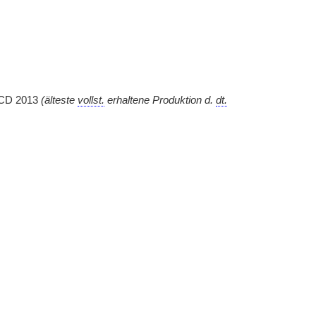
, CD 2013
(älteste
vollst.
erhaltene Produktion
d.
dt.