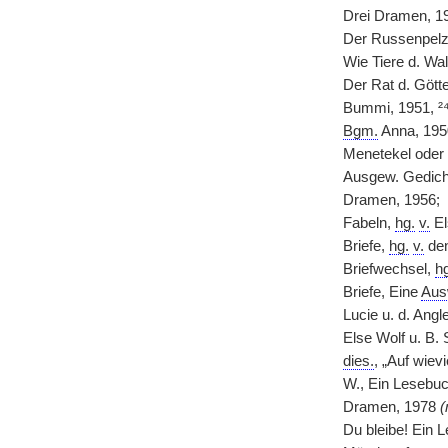
Drei Dramen, 1
Der Russenpelz
Wie Tiere d. Wa
Der Rat d. Gött
Bummi, 1951, ²
Bgm.
Anna, 195
Menetekel oder 
Ausgew. Gedich
Dramen, 1956;
Fabeln,
hg.
v.
El
Briefe,
hg.
v.
den
Briefwechsel,
hg
Briefe, Eine
Aus
Lucie u. d. Angl
Else Wolf u. B. 
dies.
, „Auf wiev
W., Ein Lesebuch
Dramen, 1978
(
Du bleibe! Ein 