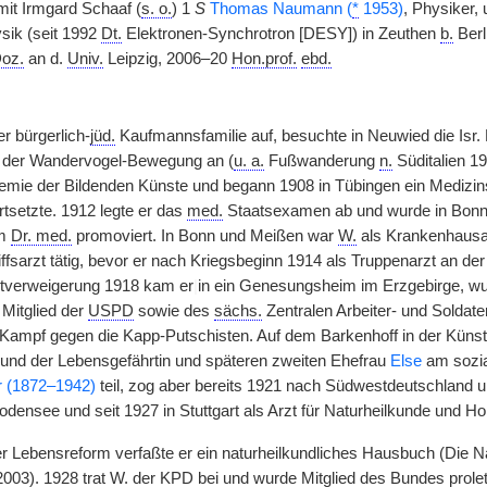
it Irmgard Schaaf (
s. o.
) 1
S
Thomas Naumann (
*
1953)
, Physiker
sik (seit 1992
Dt.
Elektronen-Synchrotron [DESY]) in Zeuthen
b.
Berl
oz.
an d.
Univ.
Leipzig, 2006–20
Hon.prof.
ebd.
r bürgerlich-
jüd.
Kaufmannsfamilie auf, besuchte in Neuwied die Isr.
h der Wandervogel-Bewegung an (
u. a.
Fußwanderung
n.
Süditalien 19
ie der Bildenden Künste und begann 1908 in Tübingen ein Medizinst
ortsetzte. 1912 legte er das
med.
Staatsexamen ab und wurde in Bonn m
um
Dr. med.
promoviert. In Bonn und Meißen war
W.
als Krankenhausar
ffsarzt tätig, bevor er nach Kriegsbeginn 1914 als Truppenarzt an d
stverweigerung 1918 kam er
|
in ein Genesungsheim im Erzgebirge, wu
Mitglied der
USPD
sowie des
sächs.
Zentralen Arbeiter- und Soldatenr
ampf gegen die Kapp-Putschisten. Auf dem Barkenhoff in der Kün
und der Lebensgefährtin und späteren zweiten Ehefrau
Else
am sozia
r (1872–1942)
teil, zog aber bereits 1921 nach Südwestdeutschland u
densee und seit 1927 in Stuttgart als Arzt für Naturheilkunde und Ho
 Lebensreform verfaßte er ein naturheilkundliches Hausbuch (Die Natur
003). 1928 trat
W.
der
KPD
bei und wurde Mitglied des Bundes proletar