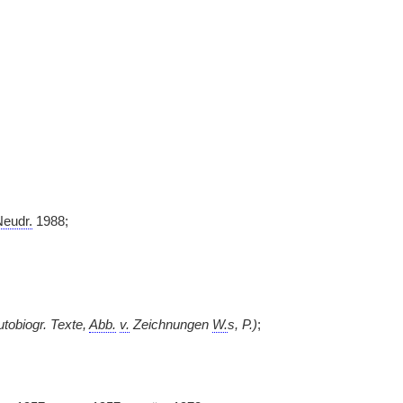
eudr.
1988;
utobiogr. Texte,
Abb.
v.
Zeichnungen
W.
s, P.)
;