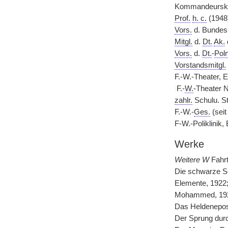
Kommandeurskreu
Prof.
h. c.
(1948
Vors.
d. Bunde
Mitgl.
d.
Dt.
Ak.
Vors.
d.
Dt.
-
Poln
Vorstandsmitgl.
F.-W.-Theater, E
|
F.-
W.
-Theater N
zahlr.
Schulu. S
F.-W.-
Ges.
(seit
F-W.-Poliklinik,
Werke
Weitere W
Fahrt
Die schwarze S
Elemente, 1922
Mohammed, 19
Das Heldenepos 
Der Sprung durc