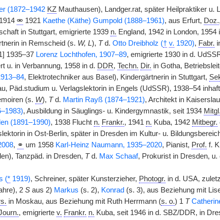
er (1872–1942
KZ
Mauthausen), Landger.rat, später Heilpraktiker u. 
 1914
⚮
1921
Kaethe (Käthe) Gumpold (1888–1961)
, aus Erfurt,
Doz.
chaft in Stuttgart, emigrierte 1939
n.
England, 1942 in London, 1954 
rtnerin in Remscheid (s.
W, L
),
T
d.
Otto Dreibholz (
†
v.
1920)
,
Fabr.
i
1] 1935–37
Lorenz Lochthofen, 1907–89
, emigrierte 1930 in d. UdSS
rt u. in Verbannung, 1958 in d.
DDR
,
Techn.
Dir.
in Gotha, Betriebslei
1913–84
, Elektrotechniker aus Basel), Kindergärtnerin in Stuttgart,
Sek
, Päd.studium u. Verlagslektorin in Engels (UdSSR), 1938–54 inhafti
moiren (s.
W
),
T
d.
Martin Rayß (1874–1921)
, Architekt in Kaisersla
6–1983)
, Ausbildung in Säuglings- u. Kindergymnastik, seit 1934
Mitgl
en (1891–1990
)
, 1938 Flucht
n.
Frankr.
, 1941
n.
Kuba, 1942
Mitbegr.
ektorin in Ost-Berlin, später in Dresden im Kultur- u. Bildungsbereich
2008
,
⚭
um 1958
Karl-Heinz Naumann, 1935–2020
, Pianist,
Prof.
f. K
en), Tanzpäd. in Dresden,
T
d.
Max Schaaf
, Prokurist in Dresden, u
s (
*
1919)
, Schreiner, später Kunsterzieher,
Photogr.
in d. USA, zulet
ahre), 2
S
aus 2)
Markus
(s. 2),
Konrad
(s. 3), aus Beziehung mit Lis
s.
in Moskau, aus Beziehung mit Ruth Herrmann (
s. o.
) 1
T
Catherin
Journ.
, emigrierte
v.
Frankr.
n.
Kuba, seit 1946 in d. SBZ/DDR, in Dres