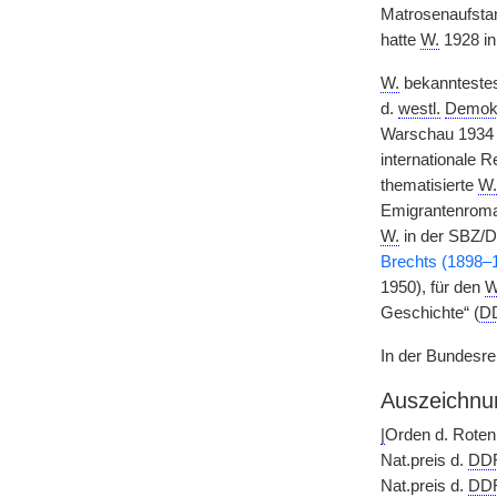
Matrosenaufstan
hatte
W.
1928 in
W.
bekannteste
d.
westl.
Demok
Warschau 1934 
internationale 
thematisierte
W.
Emigrantenroma
W.
in der SBZ/DD
Brechts (1898–
1950), für den
W
Geschichte“ (
D
In der Bundesre
Auszeichnu
|
Orden d. Roten
Nat.preis d.
DD
Nat.preis d.
DD