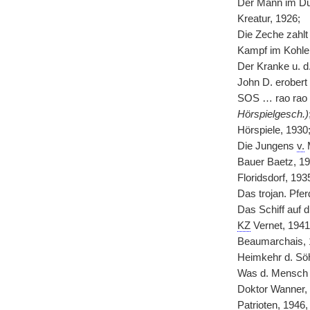
Der Mann im Du
Kreatur, 1926;
Die Zeche zahlt
Kampf im Kohlen
Der Kranke u. d
John D. erobert 
SOS … rao rao …
Hörspielgesch.)
Hörspiele, 1930
Die Jungens
v.
M
Bauer Baetz, 1
Floridsdorf, 193
Das trojan. Pfer
Das Schiff auf 
KZ
Vernet, 194
Beaumarchais, 
Heimkehr d. Sö
Was d. Mensch 
Doktor Wanner,
Patrioten, 1946