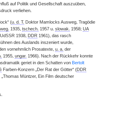
fluß auf Politik und Gesellschaft auszuüben,
druck verliehen.
ock“ (
u. d. T.
Doktor Mamlocks Ausweg, Tragödie
rweg.
1935,
tschech.
1957 u.
slowak.
1958;
UA
n UdSSR 1938,
DDR
1961), das rasch
Bühnen des Auslands inszeniert wurde,
den vornehmlich Prosatexte,
u. a.
der
.
1955,
ungar.
1966). Nach der Rückkehr konnte
nsdramatik geriet in den Schatten von
Bertolt
G
Farben-Konzern „Der Rat der Götter“ (
DDR
m „Thomas Müntzer, Ein Film deutscher
s.