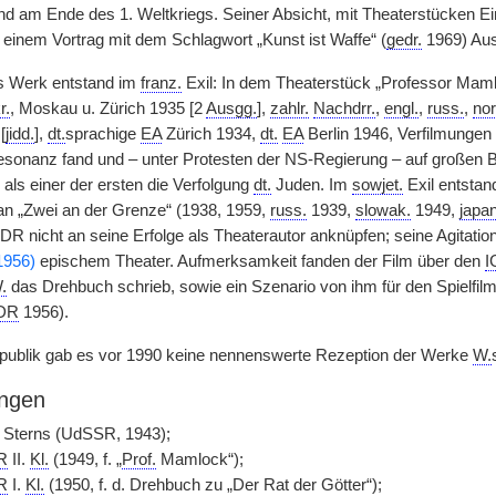
d am Ende des 1. Weltkriegs. Seiner Absicht, mit Theaterstücken Ein
 einem Vortrag mit dem Schlagwort „Kunst ist Waffe“ (
gedr.
1969) Aus
s Werk entstand im
franz.
Exil: In dem Theaterstück „Professor Maml
r.
, Moskau u. Zürich 1935 [2
Ausgg.
],
zahlr.
Nachdrr.
,
engl.
,
russ.
,
no
[
jidd.
],
dt.
sprachige
EA
Zürich 1934,
dt.
EA
Berlin 1946, Verfilmunge
Resonanz fand und – unter Protesten der NS-Regierung – auf großen 
als einer der ersten die Verfolgung
dt.
Juden. Im
sowjet.
Exil entstan
n „Zwei an der Grenze“ (1938, 1959,
russ.
1939,
slowak.
1949,
japan
R nicht an seine Erfolge als Theaterautor anknüpfen; seine Agitatio
1956)
epischem Theater. Aufmerksamkeit fanden der Film über den
I
.
das Drehbuch schrieb, sowie ein Szenario von ihm für den Spielfil
DR
1956).
publik gab es vor 1990 keine nennenswerte Rezeption der Werke
W.
ngen
 Sterns (UdSSR, 1943);
R
II.
Kl.
(1949, f. „
Prof.
Mamlock“);
R
I.
Kl.
(1950, f. d. Drehbuch zu „Der Rat der Götter“);