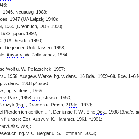
946;
, 1946,
Neuausg.
1988;
ldes, 1947 (
UA
Leipzig 1948);
er, 1965 (Drehbuch,
DDR
1950);
⁴1982,
japan.
1992;
0 (
UA
Dresden 1950);
d. fliegenden Untertassen, 1953;
te,
Ausw.
v.
W. Pollatschek, 1954;
se Wolf u. W. Pollatschek, 1957;
s., 1958, Ausgew. Werke,
hg.
v.
dens., 16
Bde.
, 1959–68,
Bde.
1–6
N
.
v.
dens., 1968
(
Ausw.
)
;
w.
,
hg.
v.
dens., 1969;
er
v.
Paris, 1958
u. ö.
, slowak. 1953;
Struzyk (
Hg.
), Dramen u. Prosa, 2
Bde.
, 1973;
iel Pferden ich geritten …“, Der junge F. W., Eine
Dok.
, 1988 (
Briefe
,
a
 f. unsere Zeit,
Ausw.
v.
K. Hammer, 1961, ⁸1981;
mit
Aufss.
W.
s)
;
Lesebuch,
hg.
v.
C. Berger u. S. Hoffmann, 2003;