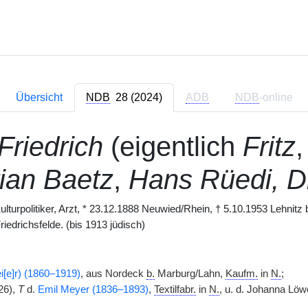
Übersicht
NDB
28 (2024)
ADB
NDB
-online
Friedrich
(eigentlich
Fritz
tian Baetz
,
Hans Rüedi, D
 Kulturpolitiker, Arzt, * 23.12.1888 Neuwied/Rhein, † 5.10.1953 Lehnitz
riedrichsfelde. (bis 1913 jüdisch)
[e]r) (1860–1919)
, aus Nordeck
b.
Marburg/Lahn,
Kaufm.
in
N.
;
26),
T
d.
Emil Meyer (1836–1893)
,
Textilfabr.
in
N.
, u. d. Johanna Löw