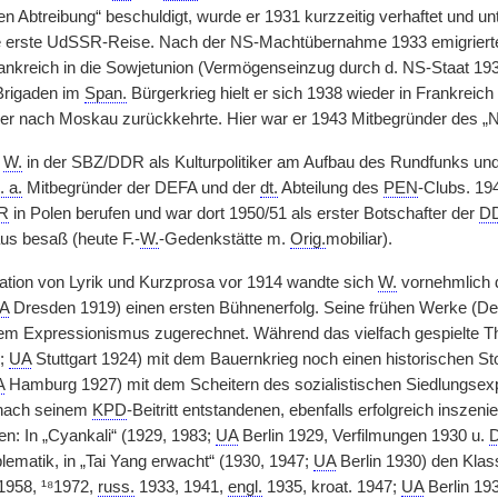
 Abtreibung“ beschuldigt, wurde er 1931 kurzzeitig verhaftet und u
 erste UdSSR-Reise. Nach der NS-Machtübernahme 1933 emigrierte er
nkreich in die Sowjetunion (Vermögenseinzug durch d. NS-Staat 19
 Brigaden im
Span.
Bürgerkrieg hielt er sich 1938 wieder in Frankreic
or er nach Moskau zurückkehrte. Hier war er 1943 Mitbegründer des „
e
W.
in der SBZ/DDR als Kulturpolitiker am Aufbau des Rundfunks und
. a.
Mitbegründer der DEFA und der
dt.
Abteilung des
PEN
-Clubs. 19
R
in Polen berufen und war dort 1950/51 als erster Botschafter der
D
aus besaß (heute F.-
W.
-Gedenkstätte m.
Orig.
mobiliar).
ation von Lyrik und Kurzprosa vor 1914 wandte sich
W.
vornehmlich 
A
Dresden 1919) einen ersten Bühnenerfolg. Seine frühen Werke (De
m Expressionismus zugerechnet. Während das vielfach gespielte Th
;
UA
Stuttgart 1924) mit dem Bauernkrieg noch einen historischen Stof
A
Hamburg 1927) mit dem Scheitern des sozialistischen Siedlungsex
 nach seinem
KPD
-Beitritt entstandenen, ebenfalls erfolgreich inszen
en: In „Cyankali“ (1929, 1983;
UA
Berlin 1929, Verfilmungen 1930 u.
lematik, in „Tai Yang erwacht“ (1930, 1947;
UA
Berlin 1930) den Klas
 1958, ¹⁸1972,
russ.
1933, 1941,
engl.
1935, kroat. 1947;
UA
Berlin 19