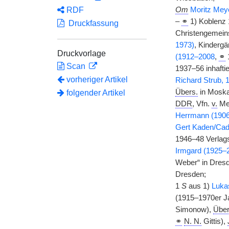
RDF
Om
Moritz Mey
–
⚭
1) Koblenz
Druckfassung
Christengemeins
1973)
, Kindergä
Druckvorlage
(1912–2008
,
⚭
Scan
1937–56 inhaftie
vorheriger Artikel
Richard Strub, 
Übers.
in Moskau
folgender Artikel
DDR
, Vfn.
v.
Me
Herrmann (190
Gert Kaden/Cad
1946–48 Verlagsl
Irmgard (1925–
Weber“ in Dresd
Dresden;
1
S
aus 1)
Luka
(1915–1970er J
Simonow),
Über
⚭
N. N.
Gittis),