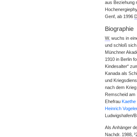
aus Beziehung m
Hochenergiephy
Genf, ab 1996
D
Biographie
W.
wuchs in eine
und schloß sic
Münchner Akadem
1910 in Berlin f
Kindesalter“ z
Kanada als Schi
und Kriegsdien
nach dem Krieg 
Remscheid am K
Ehefrau
Kaethe
Heinrich Vogele
Ludwigshafen/Bo
Als Anhänger der
Nachdr.
1988, ²2