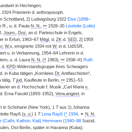
Landwirt in Hechingen;
, 1924 Priesterin d. anthroposoph.
in Schottland, 2) Ludwigsburg 1922
Else (1898–
n R., u. d. Paula
N. N.
,
⚯
1928–35
Liselotte (Lotte)
R,
Journ.
,
Doz.
an d. Parteischule in Engels,
ter in Erfurt, 1963–67
Mitgl.
d.
ZK
d.
SED
, 2] 1959
r.
W.
s, emigrierte 1934 mit
W.
in d. UdSSR,
ert u. in Verbannung, 1954–64 Lehrerin in d.
utern, u. d. Laura
N. N.
(
†
1963),
⚯
1938–41
Ruth
.
d.
KPD
-Widerstandsgruppe ihres Schwagers
d. in Kuba tätigen „Komitees
Dt.
Antifaschisten“,
 tätig,
T
jüd.
Kaufleute in Berlin,
⚯
1951–53
lavier an d. Hochschule f. Musik „Carl Maria
v.
. d. Erna Fasold (1893–1952),
Verw.
angest.
in
zt in Schoharie (New York), 1
T
aus 1) Johanna
elotte Rayß (
s. o.
) 1
T
Lena Rayß (
*
1934
, ⚭
N. N.
e (Cathi, Kathrin, Kati) Herrmann (1940–88
Suizid,
den, Ost-Berlin, später in Havanna (Kuba);