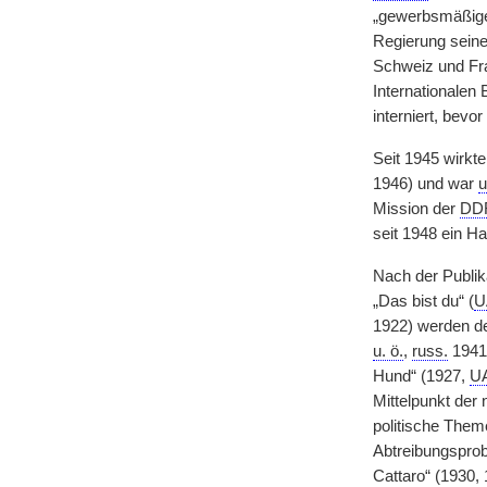
„gewerbsmäßigen
Regierung seine
Schweiz und Fra
Internationalen
interniert, bev
Seit 1945 wirkt
1946) und war
u
Mission der
DD
seit 1948 ein H
Nach der Publik
„Das bist du“ (
U
1922) werden de
u. ö.
,
russ.
1941
Hund“ (1927,
U
Mittelpunkt der
politische Them
Abtreibungsprob
Cattaro“ (1930,