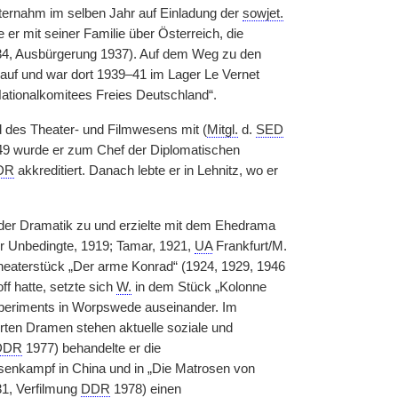
nternahm im selben Jahr auf Einladung der
sowjet.
 mit seiner Familie über Österreich, die
34, Ausbürgerung 1937). Auf dem Weg zu den
h auf und war dort 1939–41 im Lager Le Vernet
Nationalkomitees Freies Deutschland“.
 des Theater- und Filmwesens mit (
Mitgl.
d.
SED
49 wurde er zum Chef der Diplomatischen
DR
akkreditiert. Danach lebte er in Lehnitz, wo er
der Dramatik zu und erzielte mit dem Ehedrama
r Unbedingte, 1919; Tamar, 1921,
UA
Frankfurt/M.
eaterstück „Der arme Konrad“ (1924, 1929, 1946
f hatte, setzte sich
W.
in dem Stück „Kolonne
periments in Worpswede auseinander. Im
ierten Dramen stehen aktuelle soziale und
DDR
1977) behandelte er die
senkampf in China und in „Die Matrosen von
31, Verfilmung
DDR
1978) einen