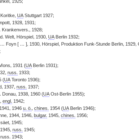
nkel, 1925;
 Koritke,
UA
Stuttgart 1927;
pott, 1928, 1931;
. Krankenvers., 1928;
d. Welt, Hörspiel, 1930,
UA
Berlin 1932;
 Foyn [ … ], 1930, Hörspiel, Produktion Funk-Stunde Berlin, 1929
;
;
ons, 1931 (
UA
Berlin 1931);
932,
russ.
1933;
5 (
UA
Toronto 1936);
d, 1937,
russ.
1937;
d. Donau, 1938, 1960 (
UA
Ost-Berlin 1955);
1,
engl.
1942;
1941, 1946
u. ö.
,
chines.
1954 (
UA
Berlin 1946);
hne, 1944, 1946,
bulgar.
1945,
chines.
1956;
säet, 1945;
 1945,
russ.
1945;
,
russ.
1943;