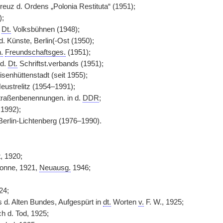
z d. Ordens „Polonia Restituta“ (1951);
);
s
Dt.
Volksbühnen (1948);
d. Künste, Berlin(-Ost (1950);
.
Freundschaftsges.
(1951);
d.
Dt.
Schriftst.verbands (1951);
isenhüttenstadt (seit 1955);
eustrelitz (1954–1991);
traßenbenennungen. in d.
DDR
;
 1992);
 Berlin-Lichtenberg (1976–1990).
, 1920;
onne, 1921,
Neuausg.
1946;
;
24;
d. Alten Bundes, Aufgespürt in
dt.
Worten
v.
F. W., 1925;
h d. Tod, 1925;