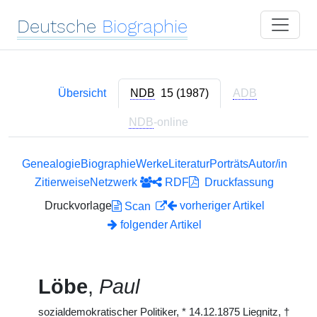
Deutsche
Biographie
Übersicht
NDB
15 (1987)
ADB
NDB
-online
Genealogie
Biographie
Werke
Literatur
Porträts
Autor/in
Zitierweise
Netzwerk
RDF
Druckfassung
Druckvorlage
vorheriger Artikel
Scan
folgender Artikel
Löbe
,
Paul
sozialdemokratischer Politiker,
*
14.12.1875 Liegnitz,
†