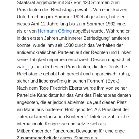
Staatsrat angehörte mit 397 von 420 Stimmen zum
Präsidenten des Reichstags gewählt. Von einer kurzen
Unterbrechung im Sommer 1924 abgesehen, hatte er
dieses Amt 12 Jahre lang bis zum Sommer 1932 inne,
als er von
Hermann Göring
abgelöst wurde. Während er
in den ersten Jahren „mit innerer Befriedigung“ amtieren
konnte, wurde ihm seit 1930 durch das Verhalten der
antidemokratischen Parteien auf der Rechten und Linken
seine Tätigkeit ungemein erschwert. Dessen ungeachtet
war
L.
„einer der besten Präsidenten, die der Deutsche
Reichstag je gehabt hat: gerecht und unparteiisch, ruhig,
sicher und liebenswürdig in seinen Formen“ (Eyck).
Nach dem Tode Friedrich Eberts wurde ihm von seiner
Partei die Kandidatur für das Amt des Reichspräsidenten
angeboten, die er jedoch ablehnte, da „auf diesen Platz
ein Mann aus härterem Holz gehörte“. Als Präsident der
„Interparlamentarischen Konferenz“ leitete er zahlreiche
internationale Kongresse und setzte sich als
Mitbegründer der Paneuropa-Bewegung für eine enge
Zusammenarbeit der
europ.
Staaten ein.