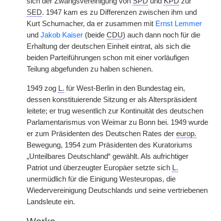
sich der Zwangsvereinigung von
SPD
und
KPD
zur
SED
. 1947 kam es zu Differenzen zwischen ihm und
Kurt Schumacher, da er zusammen mit
Ernst Lemmer
und
Jakob Kaiser
(beide
CDU
) auch dann noch für die
Erhaltung der deutschen Einheit eintrat, als sich die
beiden Parteiführungen schon mit einer vorläufigen
Teilung abgefunden zu haben schienen.
1949 zog
L.
für West-Berlin in den Bundestag ein,
dessen konstituierende Sitzung er als Alterspräsident
leitete; er trug wesentlich zur Kontinuität des deutschen
Parlamentarismus von Weimar zu Bonn bei. 1949 wurde
er zum Präsidenten des Deutschen Rates der
europ.
Bewegung, 1954 zum Präsidenten des Kuratoriums
„Unteilbares Deutschland“ gewählt. Als aufrichtiger
Patriot und überzeugter Europäer setzte sich
L.
unermüdlich für die Einigung Westeuropas, die
Wiedervereinigung Deutschlands und seine vertriebenen
Landsleute ein.