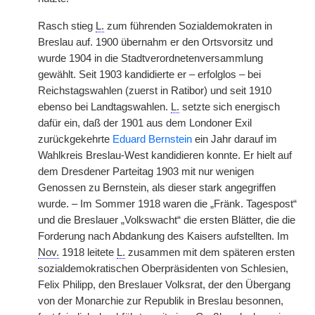
Rasch stieg
L.
zum führenden Sozialdemokraten in
Breslau auf. 1900 übernahm er den Ortsvorsitz und
wurde 1904 in die Stadtverordnetenversammlung
gewählt. Seit 1903 kandidierte er – erfolglos – bei
Reichstagswahlen (zuerst in Ratibor) und seit 1910
ebenso bei Landtagswahlen.
L.
setzte sich energisch
dafür ein, daß der 1901 aus dem Londoner Exil
zurückgekehrte
Eduard Bernstein
ein Jahr darauf im
Wahlkreis Breslau-West kandidieren konnte. Er hielt auf
dem Dresdener Parteitag 1903 mit nur wenigen
Genossen zu Bernstein, als dieser stark angegriffen
wurde. – Im Sommer 1918 waren die „Fränk. Tagespost“
und die Breslauer „Volkswacht“ die ersten Blätter, die die
Forderung nach Abdankung des Kaisers aufstellten. Im
Nov.
1918 leitete
L.
zusammen mit dem späteren ersten
sozialdemokratischen Oberpräsidenten von Schlesien,
Felix Philipp, den Breslauer Volksrat, der den Übergang
von der Monarchie zur Republik in Breslau besonnen,