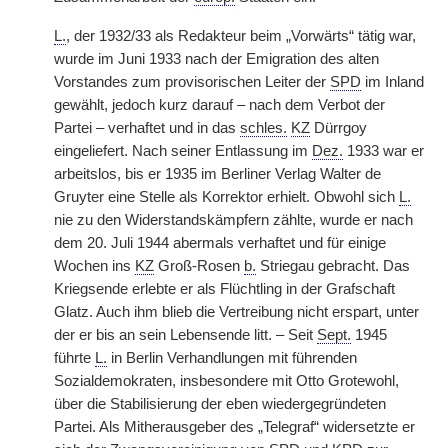
L.
, der 1932/33 als Redakteur beim „Vorwärts“ tätig war,
wurde im Juni 1933 nach der Emigration des alten
Vorstandes zum provisorischen Leiter der
SPD
im Inland
gewählt, jedoch kurz darauf – nach dem Verbot der
Partei – verhaftet und in das
schles.
KZ
Dürrgoy
eingeliefert. Nach seiner Entlassung im
Dez.
1933 war er
arbeitslos, bis er 1935 im Berliner Verlag Walter de
Gruyter eine Stelle als Korrektor erhielt. Obwohl sich
L.
nie zu den Widerstandskämpfern zählte, wurde er nach
dem 20. Juli 1944 abermals verhaftet und für einige
Wochen ins
KZ
Groß-Rosen
b.
Striegau gebracht. Das
Kriegsende erlebte er als Flüchtling in der Grafschaft
Glatz. Auch ihm blieb die Vertreibung nicht erspart, unter
der er bis an sein Lebensende litt. – Seit
Sept.
1945
führte
L.
in Berlin Verhandlungen mit führenden
Sozialdemokraten, insbesondere mit Otto Grotewohl,
über die Stabilisierung der eben wiedergegründeten
Partei. Als Mitherausgeber des „Telegraf“ widersetzte er