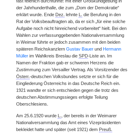
fast feierlich durchführte: mit einer Großkundgebung in
der Jahrhunderthalle, die zum „Dom der Demokratie“
erklärt wurde. Ende
Dez.
lehnte
L.
die Berufung in den
Rat der Volksbeauftragten ab, da er sich „für eine solche
Aufgabe noch nicht hinreichend vorbereitet“ hielt. Bei den
Wahlen zur verfassunggebenden Nationalversammlung
in Weimar führte er jedoch zusammen mit den beiden
späteren Reichskanzlern
Gustav Bauer
und
Hermann
Müller
im Wahlkreis Breslau die
SPD
-Liste an. Im
Namen der Fraktion gab er schweren Herzens die
Zustimmung zum Versailler Vertrag. Als Vorsitzender des
Österr.
-deutschen Volksbundes setzte er sich für die
Eingliederung Österreichs in das Deutsche Reich ein.
1921 wandte er sich entschieden gegen die trotz des
deutschen Abstimmungssieges erfolgte Teilung
Oberschlesiens.
Am 25.6.1920 wurde
L.
, der bereits in der Weimarer
Nationalversammlung das Amt eines Vizepräsidenten
bekleidet hatte und später (seit 1921) dem
Preuß.