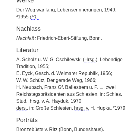
Werke
Der Weg war lang, Lebenserinnerungen, 1949,
³1955
(
P
).
|
Nachlass
Nachlaß:
Friedrich-Ebert-Stiftung, Bonn.
Literatur
A. Scholz u. W. G. Oschilewski (
Hrsg.
), Lebendige
Tradition, 1955;
E. Eyck,
Gesch.
d. Weimarer Republik, 1956;
W. W. Schütz, Der gerade Weg, 1966;
H. Neubach, Franz
Gf.
Ballestrem u. P.
L.
, zwei
Reichstagspräsidenten aus Schlesien, in: Schles.
Stud.
,
hrsg.
v.
A. Hayduk, 1970;
ders.
, in: Große Schlesien,
hrsg.
v.
H. Hupka, ²1979.
Porträts
Bronzebüste
v.
Ritz (Bonn, Bundeshaus).