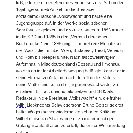
ließ, erlernte er den Beruf des Schriftsetzers. Schon der
16jährige schrieb Artikel für die Breslauer
sozialdemokratische „Volkswacht“ und baute eine
Jugendgruppe auf, in der Werke sozialistischer
Schriftsteller gelesen und diskutiert wurden. 1893 trat er
in die
SPD
und 1895 in den „Verband deutscher
Buchdrucker“ ein. 1896 ging
L.
für mehrere Monate auf
die „Walz“, die ihn über Wien, Budapest, Triest, Venedig
und Rom bis Neapel führte. Nach fast zweijährigem
Aufenthalt in Mitteldeutschland (Dessau und Ilmenau),
wo er sich in der Arbeiterbewegung betätigte, kehrte er in
seine Heimat zurück, um nach dem Tod des Vaters
seine Mutter und seine drei jüngeren Geschwister zu
ernähren. Er trat zunächst als Setzer und 1899 als
Redakteur in die Breslauer „Volkswacht“ ein, die früher
Wilh.
Liebknechts Schwiegersohn Bruno Geiser geleitet
hatte. Wegen seiner wiederholten scharfen Kritik am
Wilhelminischen Staat wurde er zu mehrmonatigen
Gefängnisaufenthalten verurteilt, die er zur Weiterbildung
nutzte.