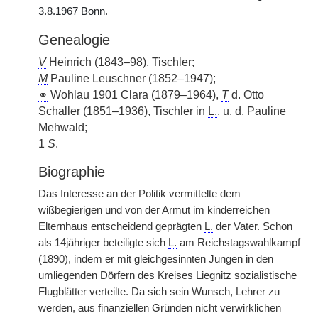
3.8.1967 Bonn.
Genealogie
V
Heinrich (1843–98), Tischler;
M
Pauline Leuschner (1852–1947);
⚭
Wohlau 1901 Clara (1879–1964),
T
d. Otto
Schaller (1851–1936), Tischler in
L.
, u. d. Pauline
Mehwald;
1
S
.
Biographie
Das Interesse an der Politik vermittelte dem
wißbegierigen und von der Armut im kinderreichen
Elternhaus entscheidend geprägten
L.
der Vater. Schon
als 14jähriger beteiligte sich
L.
am Reichstagswahlkampf
(1890), indem er mit gleichgesinnten Jungen in den
umliegenden Dörfern des Kreises Liegnitz sozialistische
Flugblätter verteilte. Da sich sein Wunsch, Lehrer zu
werden, aus finanziellen Gründen nicht verwirklichen