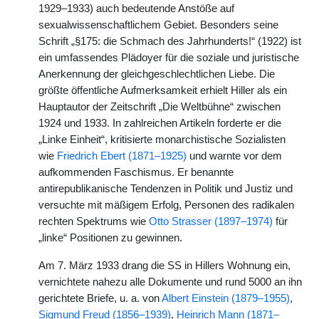
1929–1933) auch bedeutende Anstöße auf
sexualwissenschaftlichem Gebiet. Besonders seine
Schrift „§175: die Schmach des Jahrhunderts!“ (1922) ist
ein umfassendes Plädoyer für die soziale und juristische
Anerkennung der gleichgeschlechtlichen Liebe. Die
größte öffentliche Aufmerksamkeit erhielt Hiller als ein
Hauptautor der Zeitschrift „Die Weltbühne“ zwischen
1924 und 1933. In zahlreichen Artikeln forderte er die
„Linke Einheit“, kritisierte monarchistische Sozialisten
wie
Friedrich Ebert (1871–1925)
und warnte vor dem
aufkommenden Faschismus. Er benannte
antirepublikanische Tendenzen in Politik und Justiz und
versuchte mit mäßigem Erfolg, Personen des radikalen
rechten Spektrums wie
Otto Strasser (1897–1974)
für
„linke“ Positionen zu gewinnen.
Am 7. März 1933 drang die SS in Hillers Wohnung ein,
vernichtete nahezu alle Dokumente und rund 5000 an ihn
gerichtete Briefe, u. a. von
Albert Einstein (1879–1955)
,
Sigmund Freud (1856–1939)
,
Heinrich Mann (1871–