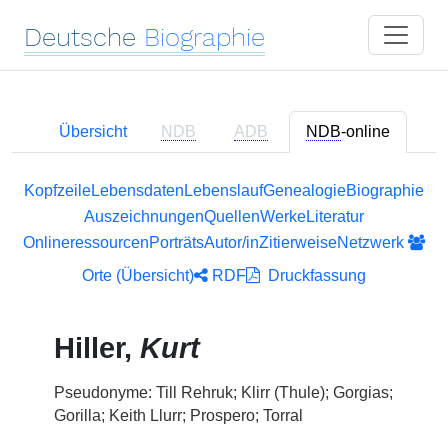
Deutsche
Biographie
Übersicht
NDB
ADB
NDB
-online
Kopfzeile
Lebensdaten
Lebenslauf
Genealogie
Biographie
Auszeichnungen
Quellen
Werke
Literatur
Onlineressourcen
Porträts
Autor/in
Zitierweise
Netzwerk
Orte (Übersicht)
RDF
Druckfassung
Hiller,
Kurt
Pseudonyme: Till Rehruk; Klirr (Thule); Gorgias;
Gorilla; Keith Llurr; Prospero; Torral