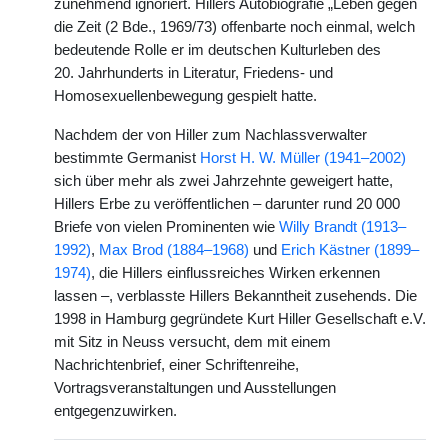
zunehmend ignoriert. Hillers Autobiografie „Leben gegen
die Zeit (2 Bde., 1969/73) offenbarte noch einmal, welch
bedeutende Rolle er im deutschen Kulturleben des
20. Jahrhunderts in Literatur, Friedens- und
Homosexuellenbewegung gespielt hatte.
Nachdem der von Hiller zum Nachlassverwalter
bestimmte Germanist
Horst H. W. Müller (1941–2002)
sich über mehr als zwei Jahrzehnte geweigert hatte,
Hillers Erbe zu veröffentlichen – darunter rund 20 000
Briefe von vielen Prominenten wie
Willy Brandt (1913–
1992)
,
Max Brod (1884–1968)
und
Erich Kästner (1899–
1974)
, die Hillers einflussreiches Wirken erkennen
lassen –, verblasste Hillers Bekanntheit zusehends. Die
1998 in Hamburg gegründete Kurt Hiller Gesellschaft e.V.
mit Sitz in Neuss versucht, dem mit einem
Nachrichtenbrief, einer Schriftenreihe,
Vortragsveranstaltungen und Ausstellungen
entgegenzuwirken.