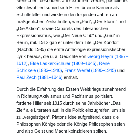
Menschen, besonders auf sexuellem Gebiet, postulierte.
Gleichwohl entschied sich Hiller für eine Karriere als
Schriftsteller und wirkte in den folgenden Jahren an
maßgeblichen Zeitschriften, wie „Pan“, „Der Sturm“ und
„Die Aktion“, sowie Cabarets des Literarischen
Expressionismus, wie „Der Neue Club“ und „Gnu“ in
Berlin, mit. 1912 gab er unter dem Titel „Der Kondor“
(Nachdr. 1989) die erste Anthologie expressionistischer
Lyrik heraus, die u. a. Gedichte von
Georg Heym (1887–
1912)
,
Else Lasker-Schüler (1869–1945)
,
René
Schickele (1883–1940)
,
Franz Werfel (1890–1945)
und
Paul Zech (1881–1946)
enthält.
Durch die Erfahrung des Ersten Weltkriegs zunehmend
in Richtung Aktivismus und Pazifismus politisiert,
forderte Hiller seit 1915 durch seine Jahrbücher „Das
Ziel“ alle Literaten auf, in die Politik einzugreifen, um sie
zu „vergeistigen“. Platons Idee aufgreifend, dass die
Philosophen Könige oder die Könige Philosophen seien
und also Geist und Macht koinzidieren sollten,