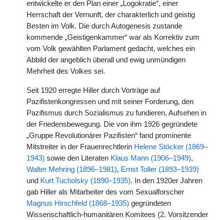
entwickelte er den Plan einer „Logokratie“, einer
Herrschaft der Vernunft, der charakterlich und geistig
Besten im Volk. Die durch Autogenesis zustande
kommende „Geistigenkammer“ war als Korrektiv zum
vom Volk gewählten Parlament gedacht, welches ein
Abbild der angeblich überall und ewig unmündigen
Mehrheit des Volkes sei.
Seit 1920 erregte Hiller durch Vorträge auf
Pazifistenkongressen und mit seiner Forderung, den
Pazifismus durch Sozialismus zu fundieren, Aufsehen in
der Friedensbewegung. Die von ihm 1926 gegründete
„Gruppe Revolutionärer Pazifisten“ fand prominente
Mitstreiter in der Frauenrechtlerin
Helene Stöcker (1869–
1943)
sowie den Literaten
Klaus Mann (1906–1949)
,
Walter Mehring (1896–1981)
,
Ernst Toller (1893–1939)
und
Kurt Tucholsky (1890–1935)
. In den 1920er Jahren
gab Hiller als Mitarbeiter des vom Sexualforscher
Magnus Hirschfeld (1868–1935)
gegründeten
Wissenschaftlich-humanitären Komitees (2. Vorsitzender