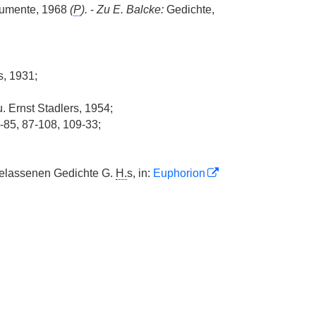
okumente, 1968
(
P
).
-
Zu E. Balcke:
Gedichte,
, 1931;
u. Ernst Stadlers, 1954;
-85, 87-108, 109-33;
elassenen Gedichte G.
H.
s, in:
Euphorion