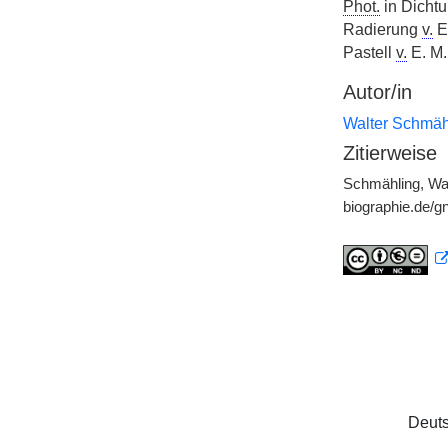
Phot.
in Dicht
Radierung
v.
E.
Pastell
v.
E. M.
Autor/in
Walter Schmäh
Zitierweise
Schmähling, Wal
biographie.de/
Deuts