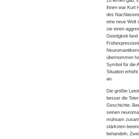
zu lernen gab, s
ihnen war Kurt 
des Nachlasse
eine neue Welt a
sie einen aggre
Geistigkeit fand
Frühexpressioni
Neuromantikern 
übernommen hat.
Symbol für die 
Situation erhöh
an.
Die größte Leis
besser die Toten
Geschichte. Bee
seinen neuroman
mühsam zusamme
stärksten beeind
behandeln. Zwei 