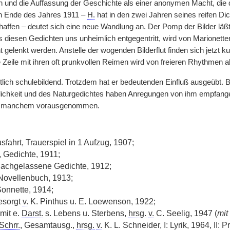
n und die Auffassung der Geschichte als einer anonymen Macht, d
en Ende des Jahres 1911 –
H.
hat in den zwei Jahren seines reifen Di
affen – deutet sich eine neue Wandlung an. Der Pomp der Bilder läßt
s diesen Gedichten uns unheimlich entgegentritt, wird von Marionette
gelenkt werden. Anstelle der wogenden Bilderflut finden sich jetzt k
 Zeile mit ihren oft prunkvollen Reimen wird von freieren Rhythmen a
tlich schulebildend. Trotzdem hat er bedeutenden Einfluß ausgeübt. Br
ichkeit und des Naturgedichtes haben Anregungen von ihm empfange
in manchem vorausgenommen.
sfahrt, Trauerspiel in 1 Aufzug, 1907;
 Gedichte, 1911;
Nachgelassene Gedichte, 1912;
Novellenbuch, 1913;
onnette, 1914;
esorgt
v.
K. Pinthus u. E. Loewenson, 1922;
mit e.
Darst.
s. Lebens u. Sterbens,
hrsg.
v.
C. Seelig, 1947 (
mit
Schrr.
, Gesamtausg.,
hrsg.
v.
K. L. Schneider, I: Lyrik, 1964, II: 