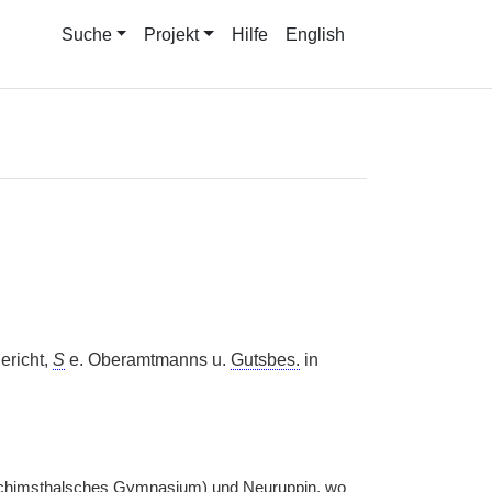
Suche
Projekt
Hilfe
English
ericht,
S
e. Oberamtmanns u.
Gutsbes.
in
oachimsthalsches Gymnasium) und Neuruppin, wo