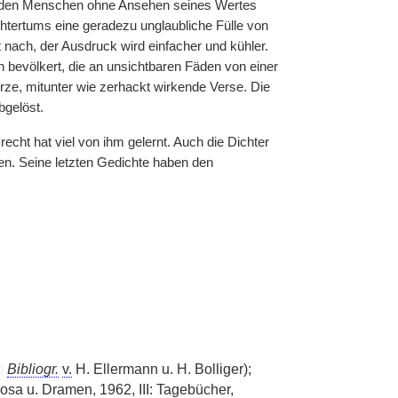
ie den Menschen ohne Ansehen seines Wertes
chtertums eine geradezu unglaubliche Fülle von
 nach, der Ausdruck wird einfacher und kühler.
n bevölkert, die an unsichtbaren Fäden von einer
urze, mitunter wie zerhackt wirkende Verse. Die
bgelöst.
echt hat viel von ihm gelernt. Auch die Dichter
n. Seine letzten Gedichte haben den
|
Bibliogr.
v.
H. Ellermann u. H. Bolliger);
Prosa u. Dramen, 1962, III: Tagebücher,