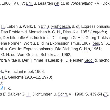
 1960, IV u. V:
Erll.
u. Lesarten
(
W
,
L
), in Vorbereitung
, - VI: D
.
H.
, Leben u. Werk, Ein
Btr.
z.
Frühgesch.
d.
dt.
Expressionismus
 Das Problem d. Menschen
b.
G.
H.
,
Diss.
Kiel 1953
(
ungedr.
)
;
r, Der bildhafte Ausdruck in d. Dichtungen G.
H.
s, Georg Trakls 
hene Formen, Wort u. Bild im Expressionismus, 1967,
bes.
S. 61
ol.
u.
Ges.
im Expressionismus, Die Dichtung G.
H.
s, 1961;
, G.
H.
od.
Vom Geist d. Schicksals, 1962;
bra Vitae u. Der Himmel Trauerspiel, Die ersten
Slgg.
d. nachg
H.
, A reluctant rebel, 1968;
G.
H.
, Gedichte 1910–12, 1970;
P
)
;
I-IX;
u E. Balcke:
G.
H.
, Dichtungen u.
Schrr.
VI, 1968, S. 439-54
(
P
).