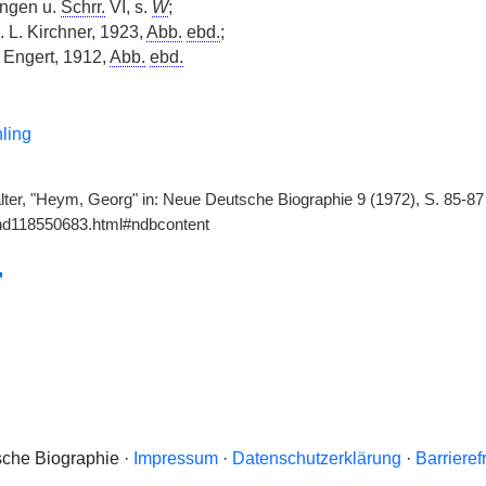
ungen u.
Schrr.
VI, s.
W
;
 L. Kirchner, 1923,
Abb.
ebd.
;
 Engert, 1912,
Abb.
ebd.
ling
ter, "Heym, Georg" in: Neue Deutsche Biographie 9 (1972), S. 85-87 
gnd118550683.html#ndbcontent
che Biographie ·
Impressum
·
Datenschutzerklärung
·
Barrieref