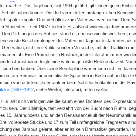
tur machte. Das Tagebuch, seit 1904 geführt, gibt einen guten Einblick
 Schule haben konnte. Die dort vermittelten umfangreichen Kenntnis
ilich später zugute. Das Verhältnis zum Vater war wechselnd. Dem S
en Studenten – seit 1907 studierte
H.
äußerst widerwillig Jurispruden
 Den Dichtungen des Sohnes stand er, ebenso wie die weichere, etwa
ne wüste Beschimpfungen des Vaters im Tagebuch stammen aus den 
Generation, nicht nur Kritik, sondern Versuche, mit der Tradition ra
xamen ab. Eine Promotion in Rostock, in der Literatur immer
|
wieder
enden Jurastudium folgte eine wütend gehaßte Referendarzeit. Nac
.
sich beurlauben. Über seine Berufspläne war er sich nicht im klaren
dium am Seminar für orientalische Sprachen in Berlin auf und lernte 
 sich vorzustellen. Da ertrank er beim Schlittschuhlaufen in der Hav
alcke (1887–1912
, siehe Werke, Literatur), retten wollte.
g
H.
s läßt sich verfolgen wie die kaum eines Dichters des Expression
eif zu sein. Der 18jährige, fast verzehrt von der Sucht nach Ruhm, b
des 19. Jahrhunderts und an den Renaissancekult der Neuromantik a
. Drei vollendete Stücke und 17 zum Teil umfangreiche Fragmente sin
chung des Jambus gelernt, aber er ist kein Dramatiker geworden. Im F