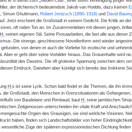
tieß er in Berlin zum „Neuen Club“, einer losen Vereinigung junger Men
Hiller, der dichterisch bedeutendste Jakob van Hoddis, dazu kamen
E
s, Simon Ghuttmann,
Robert Jentzsch (1890–1918)
und
David Baumg
uf. Jetzt erscheint die Großstadt in seinem Gedicht. Die Kritik an de
ssiven, oft rüden Ton an. Im Zusammenleben mit diesen jungen, brilla
H.
seinen eigenen Stil. Seine Prosaarbeiten, die fast alle aus diese
smus. Die strenge, geschlossene Novellenform wird wieder angestr
gefunden, von denen er auch die Vorliebe für exotische und unheim
 Aber er geht über seine Vorbilder hinaus. Das Grauenhafte wird nic
Absurdität des Daseins. Die oft groteske Spannung zwischen dem orn
t diesen Eindruck. Daneben aber kündigt sich bereits das trokkene S
tung
H.
s ist seine Lyrik. Schon bald findet er die Themen, die ihn imm
, die Großstadt, den Menschen in Grenzsituationen als Gefangenen, als
influßt von Baudelaire und Rimbaud, baut
H.
seine jambischen Strop
tischen Zeitgenossen unterscheiden ihn vitale Kraft und Anschaulich
ngesuchte Orgien des Grausigen, sie sind wirkliche Visionen. Neb
ruckt haben, finden sich Landschaftsbilder von hoher Eindringlichkeit
wesentliche Züge der späteren expressionistischen Dichtung finden si