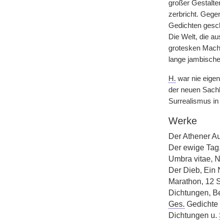
großer Gestalte
zerbricht. Geg
Gedichten gesch
Die Welt, die au
grotesken Macht 
lange jambische
H.
war nie eigen
der neuen Sachl
Surrealismus 
Werke
Der Athener Au
Der ewige Tag,
Umbra vitae, 
Der Dieb, Ein 
Marathon, 12 S
Dichtungen, B
Ges.
Gedichte 
Dichtungen u.