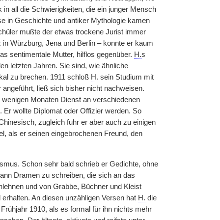
 in all die Schwierigkeiten, die ein junger Mensch
se in Geschichte und antiker Mythologie kamen
chüler mußte der etwas trockene Jurist immer
z in Würzburg, Jena und Berlin – konnte er kaum
s sentimentale Mutter, hilflos gegenüber.
H.
s
letzten Jahren. Sie sind, wie ähnliche
dikal zu brechen. 1911 schloß
H.
sein Studium mit
 angeführt, ließ sich bisher nicht nachweisen.
h wenigen Monaten Dienst an verschiedenen
. Er wollte Diplomat oder Offizier werden. So
Chinesisch, zugleich fuhr er aber auch zu einigen
el, als er seinen eingebrochenen Freund, den
ismus. Schon sehr bald schrieb er Gedichte, ohne
egann Dramen zu schreiben, die sich an das
nlehnen und von Grabbe, Büchner und Kleist
d erhalten. An diesen unzähligen Versen hat
H.
die
rühjahr 1910, als es formal für ihn nichts mehr