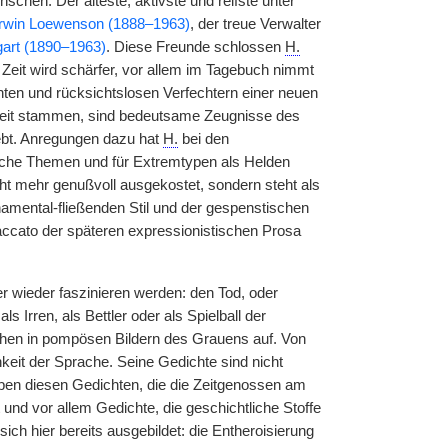
schen. Der älteste, aktivste und reifste unter
rwin Loewenson (1888–1963)
, der treue Verwalter
art (1890–1963)
. Diese Freunde schlossen
H.
r Zeit wird schärfer, vor allem im Tagebuch nimmt
nten und rücksichtslosen Verfechtern einer neuen
r Zeit stammen, sind bedeutsame Zeugnisse des
ebt. Anregungen dazu hat
H.
bei den
liche Themen und für Extremtypen als Helden
ht mehr genußvoll ausgekostet, sondern steht als
amental-fließenden Stil und der gespenstischen
taccato der späteren expressionistischen Prosa
er wieder faszinieren werden: den Tod, oder
 Irren, als Bettler oder als Spielball der
hen in pompösen Bildern des Grauens auf. Von
keit der Sprache. Seine Gedichte sind nicht
en diesen Gedichten, die die Zeitgenossen am
 und vor allem Gedichte, die geschichtliche Stoffe
ch hier bereits ausgebildet: die Entheroisierung