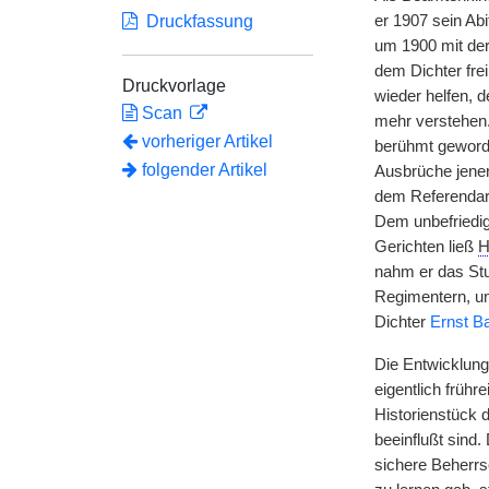
Druckfassung
er 1907 sein Abi
um 1900 mit der
dem Dichter fre
Druckvorlage
wieder helfen, d
Scan
mehr verstehen.
vorheriger Artikel
berühmt geworde
folgender Artikel
Ausbrüche jener 
dem Referendare
Dem unbefriedig
Gerichten ließ
H
nahm er das Stu
Regimentern, um
Dichter
Ernst B
Die Entwicklun
eigentlich frühr
Historienstück 
beeinflußt sind
sichere Beherrs