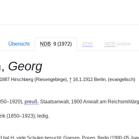
Übersicht
NDB
9 (1972)
ADB
NDB
-online
m
,
Georg
1887 Hirschberg (Riesengebirge),
†
16.1.1912 Berlin. (evangelisch)
850–1920),
preuß.
Staatsanwalt, 1900 Anwalt am Reichsmilitärg
zik (1850–1923); ledig.
d hat
H.
viele Schulen besucht: Gnesen, Posen, Berlin (1900–05 J