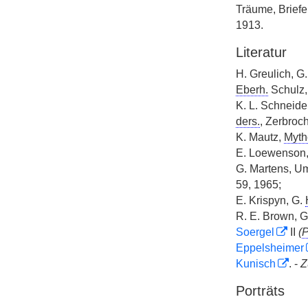
Träume, Briefe,
1913.
Literatur
H. Greulich, G
Eberh.
Schulz,
K. L. Schneide
ders.
, Zerbroc
K. Mautz,
Myth
E. Loewenson
G. Martens, Um
59, 1965;
E. Krispyn, G.
R. E. Brown, 
Soergel
II
(
Eppelsheimer
Kunisch
. -
Z
Porträts