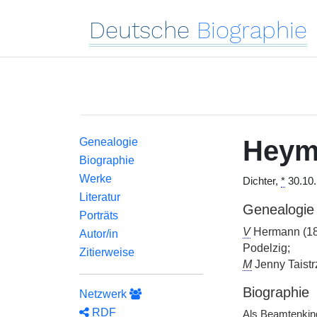
Deutsche
Biographie
Hey
Genealogie
Biographie
Werke
Dichter,
*
30.10.
Literatur
Genealogie
Porträts
V
Hermann (1
Autor/in
Podelzig;
Zitierweise
M
Jenny Taistr
Biographie
Netzwerk
RDF
Als Beamtenkin