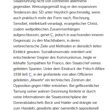
Staatsführung nicht von vornherein ablehnend
gegenüber. Weisungsgemäß trug er den expansiven
Tendenzen des SD unter Heydrich geschmeidig, wenn
auch praktisch mehr der Form nach, Rechnung.
Sensibel, intellektuell veranlagt, evangelischer Christ,
zudem weltpolitischen Zusammenhängen
aufgeschlossen, geriet
C.
jedoch in wachsenden inneren
Gegensatz zu den Machthabern, in deren
verbrecherische Ziele und Methoden er dienstlich tiefen
Einblick gewann. Sozialkonservativ orientiert und
entschiedener Gegner des Kommunismus, hegte er
lebhafte Sympathien für Franco, den Staatschef seines
geliebten Spanien. Unter dem Eindruck der Fritsch-Affäre
1938 ließ
C.
in der großenteils von alten Offizieren
geleiteten „Abwehr“ ein technisches Zentrum der
Opposition gegen Hitler entstehen. Bei geflissentlicher
Tarnung seiner wahren Gesinnung förderte er durch
seine Informationen die Staatsstreichpläne der
Generalstabschefs Beck und Halder und drängte sie
zum Handeln, gewährte aber namentlich oppositionell