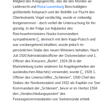
Mitglied des Kriegsgerichts, das die des Mordes an
Liebknecht und
Rosa Luxemburg
Beschuldigten
größtenteils freisprach und der Beihilfe zur Flucht des
Oberleutnants Vogel verdächtig, wurde er zeitweilig
festgenommen - doch verlief die Untersuchung für ihn
günstig. In der Folge zur Adjutantur des
Reichswehrministers Noske kommandiert,
sympathisierte
C.
dennoch mit dem Kapp-Putsch und
war vorübergehend inhaftiert, wurde jedoch im
persönlichen Stabe des neuen Ministers behalten. Nach
Juli 1920 Admiralstabsoffizier der Ostseestation und 1.
Offizier des Kreuzers „Berlin“, 1924-28 in der
Marineleitung (unter anderem für Angelegenheiten der
ausländischen Attachés) verwendet, wurde
C.
1928 1.
Offizier des Linienschiffes „Schlesien“, 1930 Chef des
Stabes der Nordseestation und 1932 als Kapitän zur See
Kommandant der „Schlesien“, bevor er im Herbst 1934
den „Verabschiedungsposten“ des
Festungskommandanten von Swinemünde erhielt.