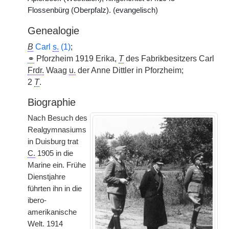
Flossenbürg (Oberpfalz). (evangelisch)
Genealogie
B
Carl
s.
(1)
;
⚭
Pforzheim 1919 Erika,
T
des Fabrikbesitzers Carl
Frdr.
Waag
u.
der Anne Dittler in Pforzheim;
2
T
.
Biographie
Nach Besuch des
Realgymnasiums
in Duisburg trat
C.
1905 in die
Marine ein. Frühe
Dienstjahre
führten ihn in die
ibero-
amerikanische
Welt. 1914