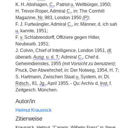
K. H. Abshagen,
C.
, Patriot
u.
Weltbürger, 1950;
H. Trevor-Roper, Admiral
C.
, in: The Cornhill
Magazine,
Nr.
983, London 1950
(
P
)
;
F. J. Furtwängler, Admiral
C.
, in: Männer, d. ich sah
u.
kannte, 1951;
F.
v.
Schlabrendorff, Offiziere gegen Hitler,
Neubearb. 1951;
J. Colvin, Chief of Intelligence, London 1951,
dt.
überarb.
Ausg.
u. d. T.
: Admiral
C.
, Chef d.
Geheimdienstes, 1955
(mit Vorsicht zu benutzen)
;
Pruck, Der Abwehrchef, in: Der Notweg, 1954, H. 7;
S. Hartmann, Zwischen Staat
u.
System, in: Dt.
Rdsch.
, 81.
Jg.
, April 1955. -
Qu:
Archiv d.
Inst.
f.
Zeitgesch. München.
Autor/in
Helmut Krausnick
Zitierweise
Krausnick, Helmut, "Canaris, Wilhelm Franz" in: Neue