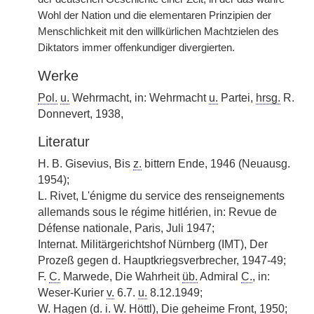
Wohl der Nation und die elementaren Prinzipien der
Menschlichkeit mit den willkürlichen Machtzielen des
Diktators immer offenkundiger divergierten.
Werke
Pol.
u.
Wehrmacht, in: Wehrmacht
u.
Partei,
hrsg.
R.
Donnevert, 1938,
Literatur
H. B. Gisevius, Bis
z.
bittern Ende, 1946 (Neuausg.
1954);
L. Rivet, L'énigme du service des renseignements
allemands sous le régime hitlérien, in: Revue de
Défense nationale, Paris, Juli 1947;
Internat. Militärgerichtshof Nürnberg (IMT), Der
Prozeß gegen d. Hauptkriegsverbrecher, 1947-49;
F.
C.
Marwede, Die Wahrheit
üb.
Admiral
C.
, in:
Weser-Kurier
v.
6.7.
u.
8.12.1949;
W. Hagen (
d. i.
W. Höttl), Die geheime Front, 1950;