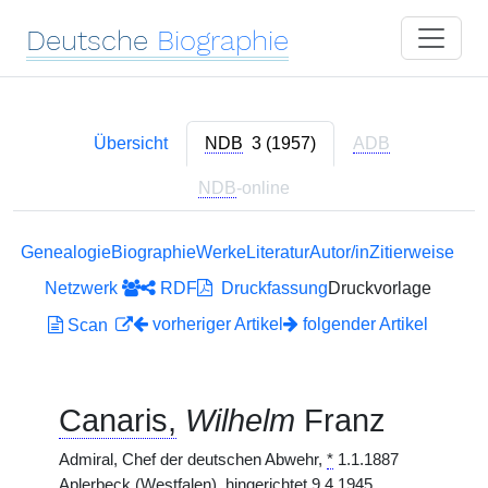
Deutsche
Biographie
Übersicht
NDB
3 (1957)
ADB
NDB
-online
Genealogie
Biographie
Werke
Literatur
Autor/in
Zitierweise
Netzwerk
RDF
Druckfassung
Druckvorlage
vorheriger Artikel
folgender Artikel
Scan
Canaris,
Wilhelm
Franz
Admiral, Chef der deutschen Abwehr,
*
1.1.1887
Aplerbeck (Westfalen), hingerichtet 9.4.1945