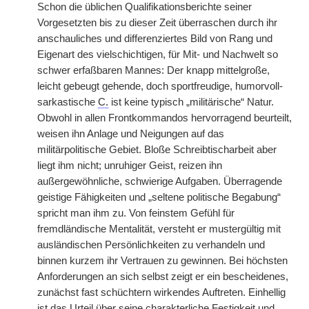
Schon die üblichen Qualifikationsberichte seiner
Vorgesetzten bis zu dieser Zeit überraschen durch ihr
anschauliches und differenziertes Bild von Rang und
Eigenart
|
des vielschichtigen, für Mit- und Nachwelt so
schwer erfaßbaren Mannes: Der knapp mittelgroße,
leicht gebeugt gehende, doch sportfreudige, humorvoll-
sarkastische
C.
ist keine typisch „militärische“ Natur.
Obwohl in allen Frontkommandos hervorragend beurteilt,
weisen ihn Anlage und Neigungen auf das
militärpolitische Gebiet. Bloße Schreibtischarbeit aber
liegt ihm nicht; unruhiger Geist, reizen ihn
außergewöhnliche, schwierige Aufgaben. Überragende
geistige Fähigkeiten und „seltene politische Begabung“
spricht man ihm zu. Von feinstem Gefühl für
fremdländische Mentalität, versteht er mustergültig mit
ausländischen Persönlichkeiten zu verhandeln und
binnen kurzem ihr Vertrauen zu gewinnen. Bei höchsten
Anforderungen an sich selbst zeigt er ein bescheidenes,
zunächst fast schüchtern wirkendes Auftreten. Einhellig
ist das Urteil über seine charakterliche Festigkeit und