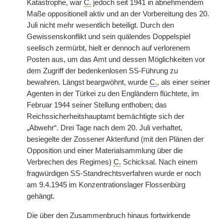
Katastrophe, war
C.
jedoch seit 1941 in abnehmendem
Maße oppositionell aktiv und an der Vorbereitung des 20.
Juli nicht mehr wesentlich beteiligt. Durch den
Gewissenskonflikt und sein quälendes Doppelspiel
seelisch zermürbt, hielt er dennoch auf verlorenem
Posten aus, um das Amt und dessen Möglichkeiten vor
dem Zugriff der bedenkenlosen SS-Führung zu
bewahren. Längst beargwöhnt, wurde
C.
, als einer seiner
Agenten in der Türkei zu den Engländern flüchtete, im
Februar 1944 seiner Stellung enthoben; das
Reichssicherheitshauptamt bemächtigte sich der
„Abwehr“. Drei Tage nach dem 20. Juli verhaftet,
besiegelte der Zossener Aktenfund (mit den Plänen der
Opposition und einer Materialsammlung über die
Verbrechen des Regimes)
C.
Schicksal. Nach einem
fragwürdigen SS-Standrechtsverfahren wurde er noch
am 9.4.1945 im Konzentrationslager Flossenbürg
gehängt.
Die über den Zusammenbruch hinaus fortwirkende