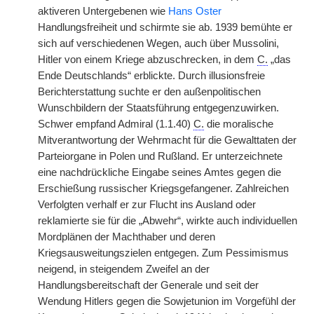
aktiveren Untergebenen wie
Hans Oster
Handlungsfreiheit und schirmte sie ab. 1939 bemühte er
sich auf verschiedenen Wegen, auch über Mussolini,
Hitler von einem Kriege abzuschrecken, in dem
C.
„das
Ende Deutschlands“ erblickte. Durch illusionsfreie
Berichterstattung suchte er den außenpolitischen
Wunschbildern der Staatsführung entgegenzuwirken.
Schwer empfand Admiral (1.1.40)
C.
die moralische
Mitverantwortung der Wehrmacht für die Gewalttaten der
Parteiorgane in Polen und Rußland. Er unterzeichnete
eine nachdrückliche Eingabe seines Amtes gegen die
Erschießung russischer Kriegsgefangener. Zahlreichen
Verfolgten verhalf er zur Flucht ins Ausland oder
reklamierte sie für die „Abwehr“, wirkte auch individuellen
Mordplänen der Machthaber und deren
Kriegsausweitungszielen entgegen. Zum Pessimismus
neigend, in steigendem Zweifel an der
Handlungsbereitschaft der Generale und seit der
Wendung Hitlers gegen die Sowjetunion im Vorgefühl der