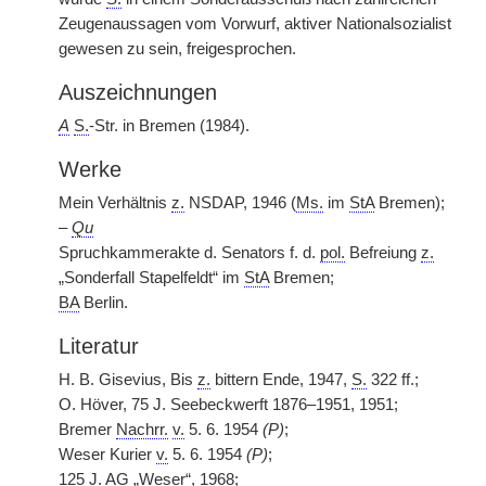
Zeugenaussagen vom Vorwurf, aktiver Nationalsozialist
gewesen zu sein, freigesprochen.
Auszeichnungen
A
S.
-Str. in Bremen (1984).
Werke
Mein Verhältnis
z.
NSDAP, 1946 (
Ms.
im
StA
Bremen);
–
Qu
Spruchkammerakte d. Senators f. d.
pol.
Befreiung
z.
„Sonderfall Stapelfeldt“ im
StA
Bremen;
BA
Berlin.
Literatur
H. B. Gisevius, Bis
z.
bittern Ende, 1947,
S.
322 ff.;
O. Höver, 75 J. Seebeckwerft 1876–1951, 1951;
Bremer
Nachrr.
v.
5. 6. 1954
(P)
;
Weser Kurier
v.
5. 6. 1954
(P)
;
125 J.
AG
„Weser“, 1968;