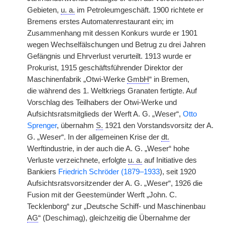
Gebieten,
u. a.
im Petroleumgeschäft. 1900 richtete er
Bremens erstes Automatenrestaurant ein; im
Zusammenhang mit dessen Konkurs wurde er 1901
wegen Wechselfälschungen und Betrug zu drei Jahren
Gefängnis und Ehrverlust verurteilt. 1913 wurde er
Prokurist, 1915 geschäftsführender Direktor der
Maschinenfabrik „Otwi-Werke
GmbH
“ in Bremen,
die
|
während des 1. Weltkriegs Granaten fertigte. Auf
Vorschlag des Teilhabers der Otwi-Werke und
Aufsichtsratsmitglieds der Werft A. G. „Weser“,
Otto
Sprenger
, übernahm
S.
1921 den Vorstandsvorsitz der A.
G. „Weser“. In der allgemeinen Krise der
dt.
Werftindustrie, in der auch die A. G. „Weser“ hohe
Verluste verzeichnete, erfolgte
u. a.
auf Initiative des
Bankiers
Friedrich Schröder (1879–1933
), seit 1920
Aufsichtsratsvorsitzender der A. G. „Weser“, 1926 die
Fusion mit der Geestemünder Werft „John. C.
Tecklenborg“ zur „Deutsche Schiff- und Maschinenbau
AG
“ (Deschimag), gleichzeitig die Übernahme der