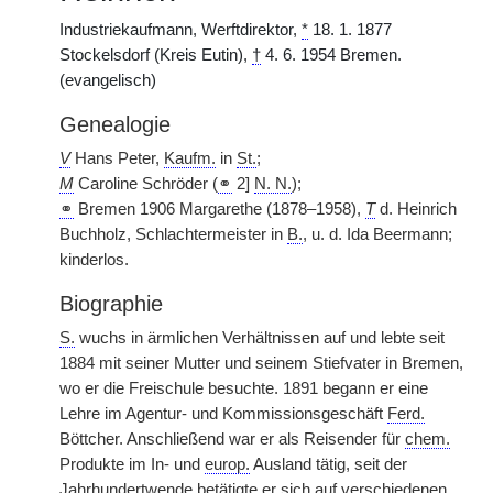
Industriekaufmann, Werftdirektor,
*
18. 1. 1877
Stockelsdorf (Kreis Eutin),
†
4. 6. 1954 Bremen.
(evangelisch)
Genealogie
V
Hans Peter,
Kaufm.
in
St.
;
M
Caroline Schröder (
⚭
2]
N. N.
);
⚭
Bremen 1906 Margarethe (1878–1958),
T
d. Heinrich
Buchholz, Schlachtermeister in
B.
, u. d. Ida Beermann;
kinderlos.
Biographie
S.
wuchs in ärmlichen Verhältnissen auf und lebte seit
1884 mit seiner Mutter und seinem Stiefvater in Bremen,
wo er die Freischule besuchte. 1891 begann er eine
Lehre im Agentur- und Kommissionsgeschäft
Ferd.
Böttcher. Anschließend war er als Reisender für
chem.
Produkte im In- und
europ.
Ausland tätig, seit der
Jahrhundertwende betätigte er sich auf verschiedenen