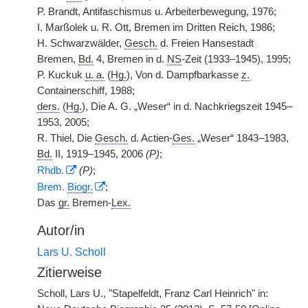
P. Brandt, Antifaschismus u. Arbeiterbewegung, 1976;
I. Marßolek u. R. Ott, Bremen im Dritten Reich, 1986;
H. Schwarzwälder,
Gesch.
d. Freien Hansestadt
Bremen,
Bd.
4, Bremen in d.
NS
-Zeit (1933–1945), 1995;
P. Kuckuk
u. a.
(
Hg.
), Von d. Dampfbarkasse
z.
Containerschiff, 1988;
ders.
(
Hg.
), Die A. G. „Weser“ in d. Nachkriegszeit 1945–
1953, 2005;
R. Thiel, Die
Gesch.
d. Actien-
Ges.
„Weser“ 1843–1983,
Bd.
II, 1919–1945, 2006
(P)
;
Rhdb.
(P)
;
Brem.
Biogr.
;
Das
gr.
Bremen-
Lex.
Autor/in
Lars U. Scholl
Zitierweise
Scholl, Lars U., "Stapelfeldt, Franz Carl Heinrich" in: