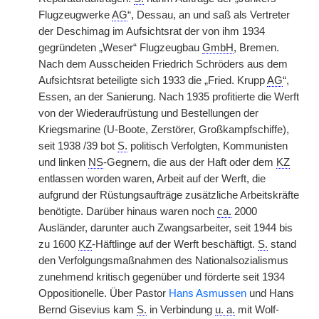
Flugzeugwerke
AG
“, Dessau, an und saß als Vertreter
der Deschimag im Aufsichtsrat der von ihm 1934
gegründeten „Weser“ Flugzeugbau
GmbH
, Bremen.
Nach dem Ausscheiden Friedrich Schröders aus dem
Aufsichtsrat beteiligte sich 1933 die „Fried. Krupp
AG
“,
Essen, an der Sanierung. Nach 1935 profitierte die Werft
von der Wiederaufrüstung und Bestellungen der
Kriegsmarine (U-Boote, Zerstörer, Großkampfschiffe),
seit 1938 /39 bot
S.
politisch Verfolgten, Kommunisten
und linken
NS
-Gegnern, die aus der Haft oder dem
KZ
entlassen worden waren, Arbeit auf der Werft, die
aufgrund der Rüstungsaufträge zusätzliche Arbeitskräfte
benötigte. Darüber hinaus waren noch
ca.
2000
Ausländer, darunter auch Zwangsarbeiter, seit 1944 bis
zu 1600
KZ
-Häftlinge auf der Werft beschäftigt.
S.
stand
den Verfolgungsmaßnahmen des Nationalsozialismus
zunehmend kritisch gegenüber und förderte seit 1934
Oppositionelle. Über Pastor
Hans Asmussen
und Hans
Bernd Gisevius kam
S.
in Verbindung
u. a.
mit Wolf-