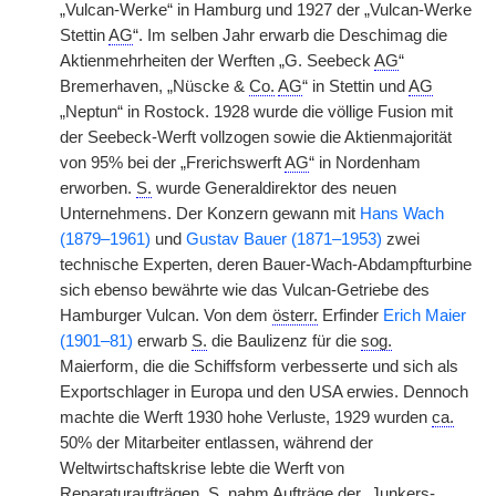
„Vulcan-Werke“ in Hamburg und 1927 der „Vulcan-Werke
Stettin
AG
“. Im selben Jahr erwarb die Deschimag die
Aktienmehrheiten der Werften „G. Seebeck
AG
“
Bremerhaven, „Nüscke &
Co.
AG
“ in Stettin und
AG
„Neptun“ in Rostock. 1928 wurde die völlige Fusion mit
der Seebeck-Werft vollzogen sowie die Aktienmajorität
von 95% bei der „Frerichswerft
AG
“ in Nordenham
erworben.
S.
wurde Generaldirektor des neuen
Unternehmens. Der Konzern gewann mit
Hans Wach
(1879–1961)
und
Gustav Bauer (1871–1953)
zwei
technische Experten, deren Bauer-Wach-Abdampfturbine
sich ebenso bewährte wie das Vulcan-Getriebe des
Hamburger Vulcan. Von dem
österr.
Erfinder
Erich Maier
(1901–81)
erwarb
S.
die Baulizenz für die
sog.
Maierform, die die Schiffsform verbesserte und sich als
Exportschlager in Europa und den USA erwies. Dennoch
machte die Werft 1930 hohe Verluste, 1929 wurden
ca.
50% der Mitarbeiter entlassen, während der
Weltwirtschaftskrise lebte die Werft von
Reparaturaufträgen.
S.
nahm Aufträge der „Junkers-