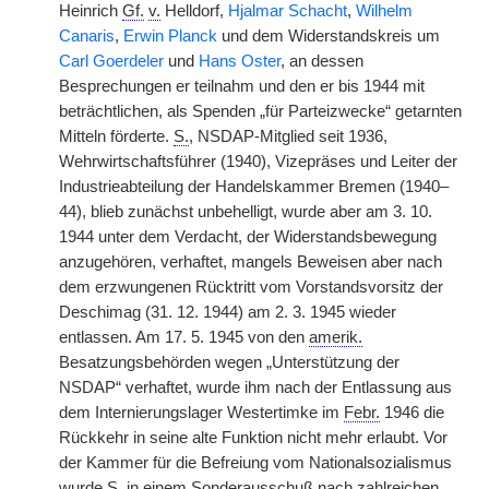
Heinrich
Gf.
v.
Helldorf,
Hjalmar Schacht
,
Wilhelm
Canaris
,
Erwin Planck
und dem Widerstandskreis um
Carl Goerdeler
und
Hans Oster
, an dessen
Besprechungen er teilnahm und den er bis 1944 mit
beträchtlichen, als Spenden „für Parteizwecke“ getarnten
Mitteln förderte.
S.
, NSDAP-Mitglied seit 1936,
Wehrwirtschaftsführer (1940), Vizepräses und Leiter der
Industrieabteilung der Handelskammer Bremen (1940–
44), blieb zunächst unbehelligt, wurde aber am 3. 10.
1944 unter dem Verdacht, der Widerstandsbewegung
anzugehören, verhaftet, mangels Beweisen aber nach
dem erzwungenen Rücktritt vom Vorstandsvorsitz der
Deschimag (31. 12. 1944) am 2. 3. 1945 wieder
entlassen. Am 17. 5. 1945 von den
amerik.
Besatzungsbehörden wegen „Unterstützung der
NSDAP“ verhaftet, wurde ihm nach der Entlassung aus
dem Internierungslager Westertimke im
Febr.
1946 die
Rückkehr in seine alte Funktion nicht mehr erlaubt. Vor
der Kammer für die Befreiung vom Nationalsozialismus
wurde
S.
in einem Sonderausschuß nach zahlreichen