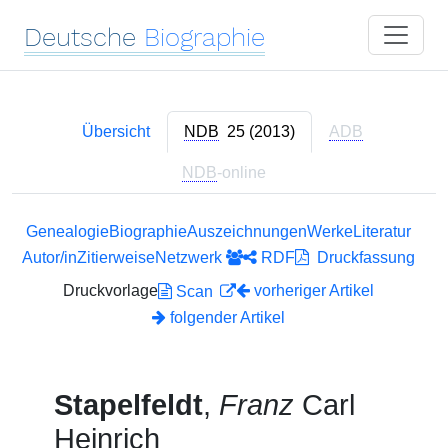
Deutsche
Biographie
Übersicht
NDB
25 (2013)
ADB
NDB
-online
Genealogie
Biographie
Auszeichnungen
Werke
Literatur
Autor/in
Zitierweise
Netzwerk
RDF
Druckfassung
Druckvorlage
vorheriger Artikel
Scan
folgender Artikel
Stapelfeldt
,
Franz
Carl
Heinrich