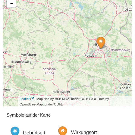
-
Leaflet
| Map tiles by BSB MDZ, under CC BY 3.0. Data by
OpenStreetMap, under ODbL.
Symbole auf der Karte
Geburtsort
Wirkungsort