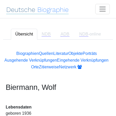
Deutsche
Biographie
Übersicht
NDB
ADB
NDB
-online
Biographien
Quellen
Literatur
Objekte
Porträts
Ausgehende Verknüpfungen
Eingehende Verknüpfungen
Orte
Zitierweise
Netzwerk
Biermann, Wolf
Lebensdaten
geboren 1936