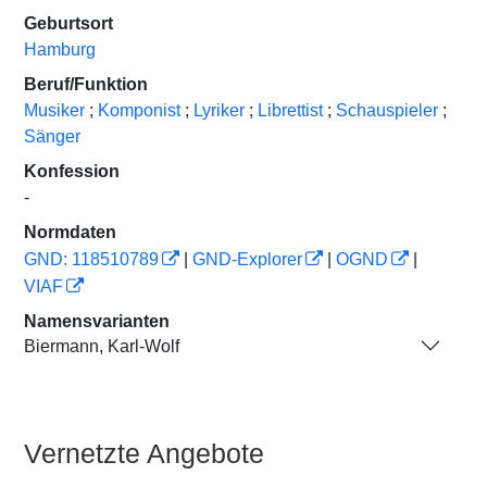
Geburtsort
Hamburg
Beruf/Funktion
Musiker
;
Komponist
;
Lyriker
;
Librettist
;
Schauspieler
;
Sänger
Konfession
-
Normdaten
GND: 118510789
|
GND-Explorer
|
OGND
|
VIAF
Namensvarianten
Biermann, Karl-Wolf
Vernetzte Angebote