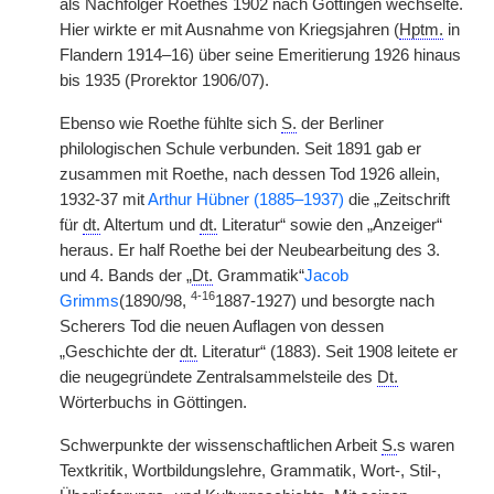
als Nachfolger Roethes 1902 nach Göttingen wechselte.
Hier wirkte er mit Ausnahme von Kriegsjahren (
Hptm.
in
Flandern 1914–16) über seine Emeritierung 1926 hinaus
bis 1935 (Prorektor 1906/07).
Ebenso wie Roethe fühlte sich
S.
der Berliner
philologischen Schule verbunden. Seit 1891 gab er
zusammen mit Roethe, nach dessen Tod 1926 allein,
1932-37 mit
Arthur Hübner (1885–1937)
die „Zeitschrift
für
dt.
Altertum und
dt.
Literatur“ sowie den „Anzeiger“
heraus. Er half Roethe bei der Neubearbeitung des 3.
und 4. Bands der „
Dt.
Grammatik“
Jacob
4-16
Grimms
(1890/98,
1887-1927) und besorgte nach
Scherers Tod die neuen Auflagen von dessen
„Geschichte der
dt.
Literatur“ (1883). Seit 1908 leitete er
die neugegründete Zentralsammelsteile des
Dt.
Wörterbuchs in Göttingen.
Schwerpunkte der wissenschaftlichen Arbeit
S.
s waren
Textkritik, Wortbildungslehre, Grammatik, Wort-, Stil-,