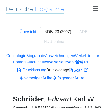
Deutsche
Biographie
Übersicht
NDB
23 (2007)
ADB
NDB
-online
Genealogie
Biographie
Auszeichnungen
Werke
Literatur
Porträts
Autor/in
Zitierweise
Netzwerk
RDF
Druckfassung
Druckvorlage
Scan
vorheriger Artikel
folgender Artikel
Schröder
,
Edward
Karl W.
Germanist, *18.5.1858 Witzenhausen/Werra,
†
9.2.1942