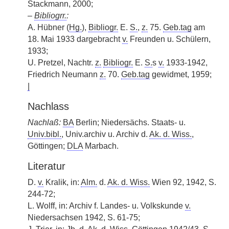
Stackmann, 2000;
–
Bibliogrr.
:
A. Hübner (
Hg.
),
Bibliogr.
E.
S.
,
z.
75.
Geb.tag
am
18. Mai 1933 dargebracht
v.
Freunden u. Schülern,
1933;
U. Pretzel, Nachtr.
z.
Bibliogr.
E.
S.
s
v.
1933-1942,
Friedrich Neumann
z.
70.
Geb.tag
gewidmet, 1959;
|
Nachlass
Nachlaß:
BA
Berlin; Niedersächs. Staats- u.
Univ.bibl.
, Univ.archiv u. Archiv d.
Ak. d. Wiss.
,
Göttingen;
DLA
Marbach.
Literatur
D.
v.
Kralik, in:
Alm.
d.
Ak. d. Wiss.
Wien 92, 1942, S.
244-72;
L. Wolff, in: Archiv f. Landes- u. Volkskunde
v.
Niedersachsen 1942, S. 61-75;