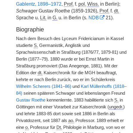
Gablentz, 1898–1972
,
Prof.
f.
pol.
Wiss.
in Berlin);
Schwager
Gustav Roethe (1859-1926),
Prof.
f.
dt.
Sprache u.
Lit.
in
G.
u. in Berlin (s.
NDB
21).
Biographie
Nach dem Besuch des Lyceum Fridericianum in Kassel
studierte
S.
Germanistik, Anglistik und
Sprachwissenschaft in Straßburg (1876/77, 1879-81) und
Berlin (1877–79). 1880 wurde er bei Ernst Martin in
Straßburg promoviert (Das Anegenge, 1881). Mit der
Edition der
dt.
Kaiserchronik für die MGH beauftragt,
kehrte er nach Berlin zurück, wo er im Schülerkreis
Wilhelm Scherers (1841–86)
und
Karl Müllenhoffs (1818–
84)
seinen späteren Schwager und lebenslangen Freund
Gustav Roethe
kennenlernte. 1883 habilitierte sich
S.
in
Göttingen mit einer Vorarbeit zur Kaiserchronik (
ungedr.
)
und lehrte 1883-85 dort sowie seit 1886 in Berlin als
Privatdozent, seit 1887 als
ao.
Professor. 1889 erhielt er
eine
o.
Professur für
Dt.
Philologie in Marburg, von wo er