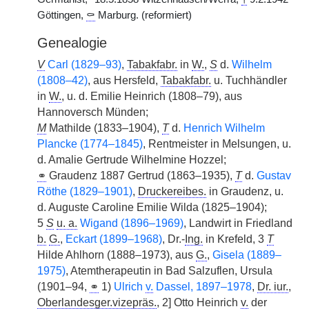
Göttingen,
⚰
Marburg. (reformiert)
Genealogie
V
Carl (1829–93)
,
Tabakfabr.
in
W.
,
S
d.
Wilhelm
(1808–42)
, aus Hersfeld,
Tabakfabr.
u. Tuchhändler
in
W.
, u. d. Emilie Heinrich (1808–79), aus
Hannoversch Münden;
M
Mathilde (1833–1904),
T
d.
Henrich Wilhelm
Plancke (1774–1845)
, Rentmeister in Melsungen, u.
d. Amalie Gertrude Wilhelmine Hozzel;
⚭
Graudenz 1887 Gertrud (1863–1935),
T
d.
Gustav
Röthe (1829–1901)
,
Druckereibes.
in Graudenz, u.
d. Auguste Caroline Emilie Wilda (1825–1904);
5
S
u. a.
Wigand (1896–1969)
, Landwirt in Friedland
b.
G.
,
Eckart (1899–1968)
, Dr.-
Ing.
in Krefeld, 3
T
Hilde Ahlhorn (1888–1973), aus
G.
,
Gisela (1889–
1975)
, Atemtherapeutin in Bad Salzuflen, Ursula
(1901–94,
⚭
1)
Ulrich
v.
Dassel, 1897–1978
,
Dr. iur.
,
Oberlandesger.vizepräs.
, 2] Otto Heinrich
v.
der