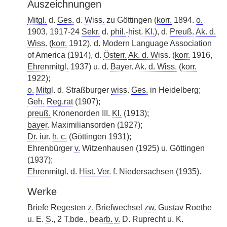
Auszeichnungen
Mitgl.
d.
Ges.
d.
Wiss.
zu Göttingen (
korr.
1894.
o.
1903, 1917-24
Sekr.
d.
phil.
-
hist. Kl.
), d.
Preuß.
Ak. d.
Wiss.
(
korr.
1912), d. Modern Language Association
of America (1914), d.
Österr.
Ak. d. Wiss.
(
korr.
1916,
Ehrenmitgl.
1937) u. d.
Bayer. Ak. d. Wiss.
(
korr.
1922);
o.
Mitgl.
d. Straßburger
wiss.
Ges.
in Heidelberg;
Geh.
Reg.rat
(1907);
preuß.
Kronenorden III.
Kl.
(1913);
bayer.
Maximiliansorden (1927);
Dr. iur.
h. c.
(Göttingen 1931);
Ehrenbürger
v.
Witzenhausen (1925) u. Göttingen
(1937);
Ehrenmitgl.
d.
Hist. Ver.
f. Niedersachsen (1935).
Werke
Briefe Regesten
z.
Briefwechsel
zw.
Gustav Roethe
u. E.
S.
, 2 T.bde.,
bearb.
v.
D. Ruprecht u. K.