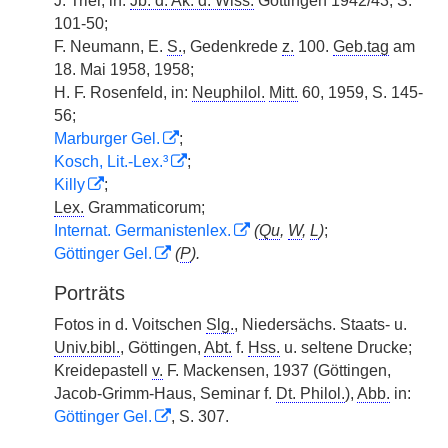
J. Trier, in:
Jb. d. Ak. d. Wiss.
Göttingen 1942/43, S.
101-50;
F. Neumann, E.
S.
, Gedenkrede
z.
100.
Geb.tag
am
18. Mai 1958, 1958;
H. F. Rosenfeld, in:
Neuphilol.
Mitt.
60, 1959, S. 145-
56;
Marburger Gel.
;
Kosch, Lit.-Lex.³
;
Killy
;
Lex.
Grammaticorum;
Internat. Germanistenlex.
(
Qu
,
W
,
L
)
;
Göttinger Gel.
(
P
).
Porträts
Fotos in d. Voitschen
Slg.
, Niedersächs. Staats- u.
Univ.bibl.
, Göttingen,
Abt.
f.
Hss.
u. seltene Drucke;
Kreidepastell
v.
F. Mackensen, 1937 (Göttingen,
Jacob-Grimm-Haus, Seminar f.
Dt. Philol.
),
Abb.
in:
Göttinger Gel.
, S. 307.