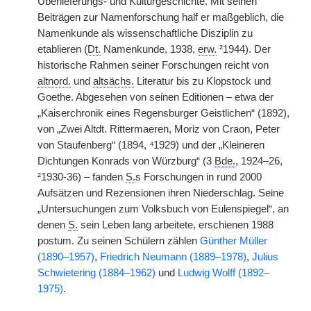
Überlieferungs- und Kulturgeschichte. Mit seinen
Beiträgen zur Namenforschung half er maßgeblich, die
Namenkunde als wissenschaftliche Disziplin zu
etablieren (
Dt.
Namenkunde, 1938,
erw.
²1944). Der
historische Rahmen seiner Forschungen reicht von
altnord.
und
altsächs.
Literatur bis zu Klopstock und
Goethe. Abgesehen von seinen Editionen – etwa der
„Kaiserchronik eines Regensburger Geistlichen“ (1892),
von „Zwei Altdt. Rittermaeren, Moriz von Craon, Peter
von Staufenberg“ (1894, ⁴1929) und der „Kleineren
Dichtungen Konrads von Würzburg“ (3
Bde.
, 1924–26,
²1930-36) – fanden
S.
s Forschungen in rund 2000
Aufsätzen und Rezensionen ihren Niederschlag. Seine
„Untersuchungen zum Volksbuch von Eulenspiegel“, an
denen
S.
sein Leben lang arbeitete, erschienen 1988
postum. Zu seinen Schülern zählen
Günther Müller
(1890–1957)
,
Friedrich Neumann (1889–1978)
,
Julius
Schwietering (1884–1962)
und
Ludwig Wolff (1892–
1975)
.