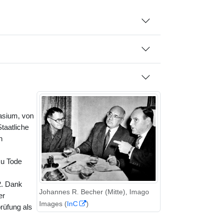
asium, von
taatliche
n
zu Tode
2. Dank
Johannes R. Becher (Mitte), Imago
er
Images (
InC
)
rüfung als