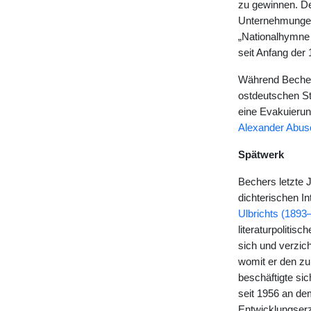
zu gewinnen. De
Unternehmungen
„Nationalhymne 
seit Anfang der
Während Becher 
ostdeutschen S
eine Evakuieru
Alexander Abus
Spätwerk
Bechers letzte 
dichterischen In
Ulbrichts (1893
literaturpoliti
sich und verzic
womit er den zu
beschäftigte sic
seit 1956 an de
Entwicklungserz