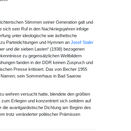
dichterischen Stimmen seiner Generation galt und
 sich sein Ruf in den Nachkriegsjahren infolge
rfung unter ideologische wie ästhetische
n zu Parteidichtungen und Hymnen an
Josef Stalin
her und die sieben Lasten“ (1938) bezogenen
ekenntnisse zu gegensätzlichen Weltbildern
ühungen fanden in der DDR keinen Zuspruch und
ischen Presse kritisiert. Das von Becher 1955
nen Namen; sein Sommerhaus in Bad Saarow
zu wehren versucht hatte, blendete den größten
zum Erliegen und konzentriert sich seitdem auf
ür die avantgardistische Dichtung am Beginn des
dem trotz veränderter politischer Prämissen