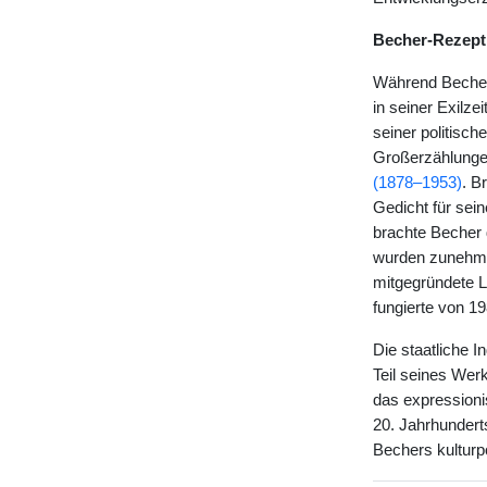
Becher-Rezept
Während Becher 
in seiner Exilz
seiner politisch
Großerzählungen
(1878–1953)
. B
Gedicht für sei
brachte Becher
wurden zunehmen
mitgegründete L
fungierte von 1
Die staatliche 
Teil seines Wer
das expressioni
20. Jahrhunderts
Bechers kulturpo