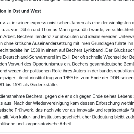
ion in Ost und West
v. a. in seinen expressionistischen Jahren als eine der wichtigsten 
eit u. a. von Döblin und Thomas Mann geschätzt wurde, verschlechterte
en Arbeit. Bechers Tendenz zur absoluten und idealisierenden Unterwe
 ohne kritische Auseinandersetzung mit ihren Grundlagen führte ih
recht tadelte ihn 1938 in einem auf Bechers Lyrikband „Der Glücksuc
ne Deutschland-Schwärmerei im Exil. Der oft schnelle Wechsel der B
 den Vorwurf des Opportunismus ein. Bechers gesamtdeutsche Bem
d wegen der politischen Rolle ihres Autors in der bundesrepublikan
eipziger Literaturinstitut trug von 1959 bis zum Ende der DDR sei
981 bis 1991 als Gedenkstätte.
Indienstnahme Bechers, gegen die er sich gegen Ende seines Lebens 
ks aus. Nach der Wiedervereinigung kam dessen Erforschung weithin 
stische Frühwerk, das nach wie vor als innovativ und repräsentativ f
 gilt. Von kultur- und institutionsgeschichtlicher Bedeutung bleibt zu
litische und -organisatorische Arbeit.