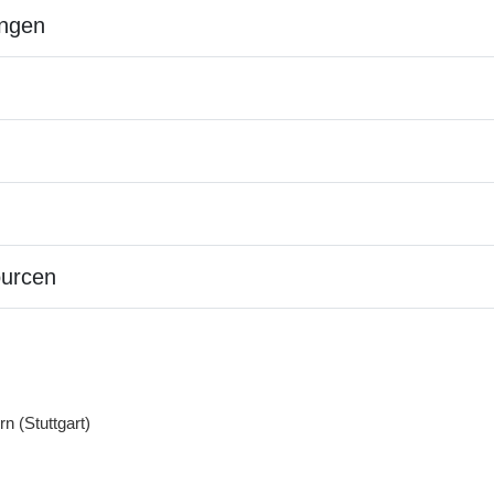
ngen
ourcen
rn (Stuttgart)