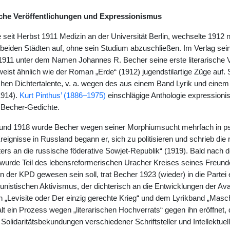
sche Veröffentlichungen und Expressionismus
 seit Herbst 1911 Medizin an der Universität Berlin, wechselte 1912 
beiden Städten auf, ohne sein Studium abzuschließen. Im Verlag se
911 unter dem Namen Johannes R. Becher seine erste literarische Ve
eist ähnlich wie der Roman „Erde“ (1912) jugendstilartige Züge auf. S
chen Dichtertalente, v. a. wegen des aus einem Band Lyrik und eine
1914).
Kurt Pinthus’ (1886–1975)
einschlägige Anthologie expressioni
 Becher-Gedichte.
nd 1918 wurde Becher wegen seiner Morphiumsucht mehrfach in psych
reignisse in Russland begann er, sich zu politisieren und schrieb di
ers an die russische föderative Sowjet-Republik“ (1919). Bald nach 
 wurde Teil des lebensreformerischen Uracher Kreises seines Freun
 in der KPD gewesen sein soll, trat Becher 1923 (wieder) in die Partei
nistischen Aktivismus, der dichterisch an die Entwicklungen der Av
„Levisite oder Der einzig gerechte Krieg“ und dem Lyrikband „Mas
t ein Prozess wegen „literarischen Hochverrats“ gegen ihn eröffnet,
Solidaritätsbekundungen verschiedener Schriftsteller und Intellektuel