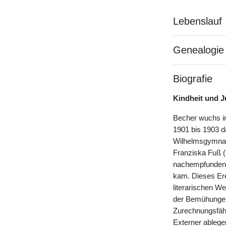
Lebenslauf
Genealogie
Biografie
Kindheit und 
Becher wuchs i
1901 bis 1903 d
Wilhelmsgymnasi
Franziska Fuß 
nachempfundenen
kam. Dieses Ere
literarischen W
der Bemühungen
Zurechnungsfähig
Externer ablege