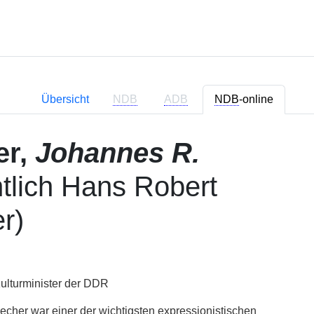
Übersicht
NDB
ADB
NDB
-online
er,
Johannes R.
ntlich Hans Robert
r)
 Kulturminister der DDR
cher war einer der wichtigsten expressionistischen