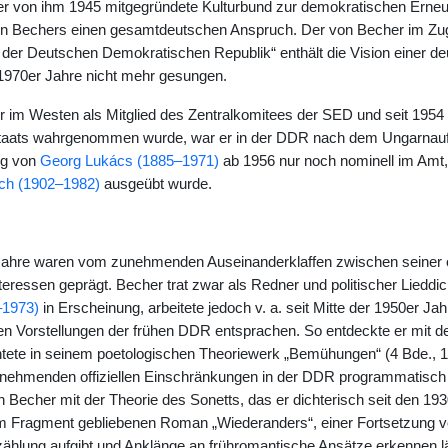
r von ihm 1945 mitgegründete Kulturbund zur demokratischen Erneu
 Bechers einen gesamtdeutschen Anspruch. Der von Becher im Zuge
der Deutschen Demokratischen Republik“ enthält die Vision einer d
 1970er Jahre nicht mehr gesungen.
im Westen als Mitglied des Zentralkomitees der SED und seit 1954 al
taats wahrgenommen wurde, war er in der DDR nach dem Ungarnau
ng von
Georg Lukács (1885–1971)
ab 1956 nur noch nominell im Amt, d
ch (1902–1982)
ausgeübt wurde.
Jahre waren vom zunehmenden Auseinanderklaffen zwischen seiner öffe
teressen geprägt. Becher trat zwar als Redner und politischer Lieddic
–1973)
in Erscheinung, arbeitete jedoch v. a. seit Mitte der 1950er Jahr
schen Vorstellungen der frühen DDR entsprachen. So entdeckte er mit 
htete in seinem poetologischen Theoriewerk „Bemühungen“ (4 Bde., 
nehmenden offiziellen Einschränkungen in der DDR programmatisch e
h Becher mit der Theorie des Sonetts, das er dichterisch seit den 19
m Fragment gebliebenen Roman „Wiederanders“, einer Fortsetzung vo
ählung aufgibt und Anklänge an frühromantische Ansätze erkennen l