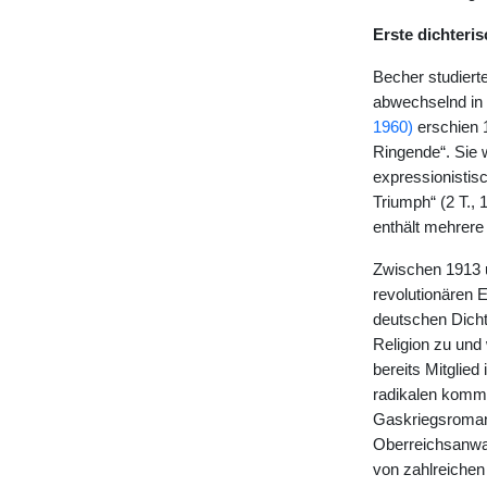
Erste dichteri
Becher studierte
abwechselnd in 
1960)
erschien 1
Ringende“. Sie w
expressionistis
Triumph“ (2 T., 
enthält mehrere
Zwischen 1913 u
revolutionären E
deutschen Dicht
Religion zu und
bereits Mitglied
radikalen kommu
Gaskriegsroman 
Oberreichsanwal
von zahlreichen 