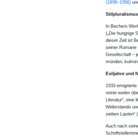
(1898–1956)
un
Stilpluralismu
In Bechers Werk
(„Die hungrige S
dieser Zeit ist
seiner Romane u
Gesellschaft – 
münden, kulmini
Exiljahre und 
1933 emigrierte
reiste weiter üb
Literatur“, eine
Widerstands und
sieben Lasten“ 
Auch nach sein
Schriftstellerin