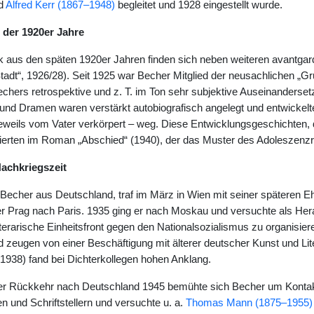
d
Alfred Kerr (1867–1948)
begleitet und 1928 eingestellt wurde.
s der 1920er Jahre
 aus den späten 1920er Jahren finden sich neben weiteren avantga
tadt“, 1926/28). Seit 1925 war Becher Mitglied der neusachlichen „Gr
 Bechers retrospektive und z. T. im Ton sehr subjektive Auseinanders
nd Dramen waren verstärkt autobiografisch angelegt und entwickelte
jeweils vom Vater verkörpert – weg. Diese Entwicklungsgeschichten
erten im Roman „Abschied“ (1940), der das Muster des Adoleszenzr
Nachkriegszeit
 Becher aus Deutschland, traf im März in Wien mit seiner späteren E
er Prag nach Paris. 1935 ging er nach Moskau und versuchte als Herau
 literarische Einheitsfront gegen den Nationalsozialismus zu organis
 zeugen von einer Beschäftigung mit älterer deutscher Kunst und Lit
(1938) fand bei Dichterkollegen hohen Anklang.
er Rückkehr nach Deutschland 1945 bemühte sich Becher um Kontak
nen und Schriftstellern und versuchte u. a.
Thomas Mann (1875–1955)