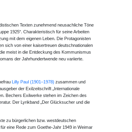
rdistischen Texten zunehmend neusachliche Töne
uppe 1925“. Charakteristisch für seine Arbeiten
etzung mit dem eigenen Leben. Die Protagonisten
n sich von einer kaisertreuen deutschnationalen
, die meist in die Entdeckung des Kommunismus
omans der Jahrhundertwende neu variierte.
hefrau
Lilly Paul (1901–1978)
zusammen und
sgeber der Exilzeitschrift „Internationale
ieren. Bechers Exilwerke stehen im Zeichen des
eratur. Der Lyrikband „Der Glücksucher und die
te zu bürgerlichen bzw. westdeutschen
für eine Rede zum Goethe-Jahr 1949 in Weimar