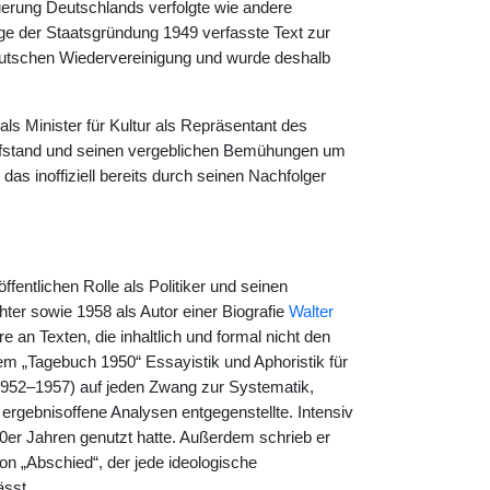
erung Deutschlands verfolgte wie andere
 der Staatsgründung 1949 verfasste Text zur
eutschen Wiedervereinigung und wurde deshalb
s Minister für Kultur als Repräsentant des
fstand und seinen vergeblichen Bemühungen um
as inoffiziell bereits durch seinen Nachfolger
ntlichen Rolle als Politiker und seinen
hter sowie 1958 als Autor einer Biografie
Walter
e an Texten, die inhaltlich und formal nicht den
dem „Tagebuch 1950“ Essayistik und Aphoristik für
1952–1957) auf jeden Zwang zur Systematik,
rgebnisoffene Analysen entgegenstellte. Intensiv
30er Jahren genutzt hatte. Außerdem schrieb er
n „Abschied“, der jede ideologische
ässt.