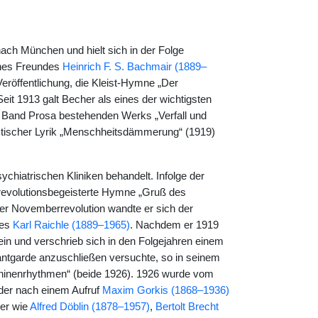
nach München und hielt sich in der Folge
ines Freundes
Heinrich F. S. Bachmair (1889–
röffentlichung, die Kleist-Hymne „Der
eit 1913 galt Becher als eines der wichtigsten
m Band Prosa bestehenden Werks „Verfall und
stischer Lyrik „Menschheitsdämmerung“ (1919)
iatrischen Kliniken behandelt. Infolge der
e revolutionsbegeisterte Hymne „Gruß des
der Novemberrevolution wandte er sich der
des
Karl Raichle (1889–1965)
. Nachdem er 1919
 ein und verschrieb sich in den Folgejahren einem
antgarde anzuschließen versuchte, so in seinem
chinenrhythmen“ (beide 1926). 1926 wurde vom
 der nach einem Aufruf
Maxim Gorkis (1868–1936)
ler wie
Alfred Döblin (1878–1957)
,
Bertolt Brecht