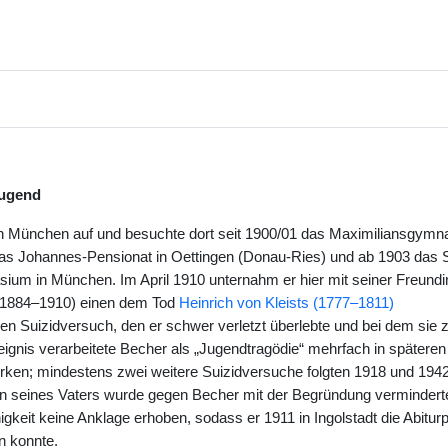
Jugend
n München auf und besuchte dort seit 1900/01 das Maximiliansgymn
as Johannes-Pensionat in Oettingen (Donau-Ries) und ab 1903 das S
um in München. Im April 1910 unternahm er hier mit seiner Freundi
(1884–1910) einen dem Tod
Heinrich von Kleists (1777–1811)
 Suizidversuch, den er schwer verletzt überlebte und bei dem sie 
ignis verarbeitete Becher als „Jugendtragödie“ mehrfach in späteren
erken; mindestens zwei weitere Suizidversuche folgten 1918 und 194
 seines Vaters wurde gegen Becher mit der Begründung vermindert
keit keine Anklage erhoben, sodass er 1911 in Ingolstadt die Abiturp
n konnte.