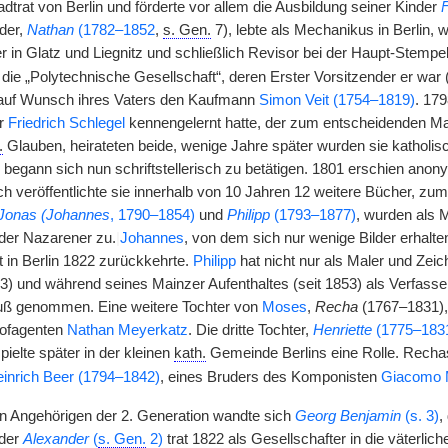
dtrat von Berlin und förderte vor allem die Ausbildung seiner Kinder
uder,
Nathan
(1782–1852
,
s. Gen.
7), lebte als Mechanikus in Berlin,
 in Glatz und Liegnitz und schließlich Revisor bei der Haupt-Stempel
 die „Polytechnische Gesellschaft“, deren Erster Vorsitzender er war 
 auf Wunsch ihres Vaters den Kaufmann
Simon Veit (1754–1819)
. 17
er
Friedrich Schlegel
kennengelernt hatte, der zum entscheidenden M
.
Glauben, heirateten beide, wenige Jahre später wurden sie katholis
) begann sich nun schriftstellerisch zu betätigen. 1801 erschien ano
ch veröffentlichte sie innerhalb von 10 Jahren 12 weitere Bücher, z
Jonas (Johannes
, 1790–1854)
und
Philipp
(1793–1877)
, wurden als 
der Nazarener zu.
|
Johannes
, von dem sich nur wenige Bilder erhalt
t in Berlin 1822 zurückkehrte.
Philipp
hat nicht nur als Maler und Zeic
43) und während seines Mainzer Aufenthaltes (seit 1853) als Verfass
fluß genommen. Eine weitere Tochter von
Moses
,
Recha
(1767–1831),
ofagenten
Nathan Meyerkatz
. Die dritte Tochter,
Henriette
(1775–183
pielte später in der kleinen
kath.
Gemeinde Berlins eine Rolle. Recha
inrich Beer (1794–1842)
, eines Bruders des Komponisten
Giacomo 
n Angehörigen der 2. Generation wandte sich
Georg Benjamin
(s. 3)
,
uder
Alexander
(
s. Gen.
2)
trat 1822 als Gesellschafter in die väterli