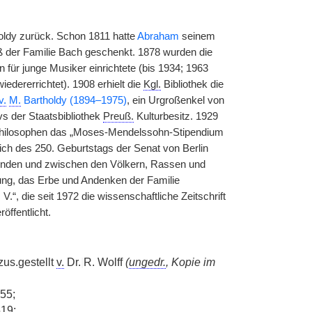
ldy zurück. Schon 1811 hatte
Abraham
seinem
ß der Familie Bach geschenkt. 1878 wurden die
n für junge Musiker einrichtete (bis 1934; 1963
iedererrichtet). 1908 erhielt die
Kgl.
Bibliothek die
v.
M.
Bartholdy (1894–1975)
, ein Urgroßenkel von
s der Staatsbibliothek
Preuß.
Kulturbesitz. 1929
hilosophen das „Moses-Mendelssohn-Stipendium
lich des 250. Geburtstags der Senat von Berlin
enden und zwischen den Völkern, Rassen und
htung, das Erbe und Andenken der Familie
“, die seit 1972 die wissenschaftliche Zeitschrift
öffentlicht.
us.gestellt
v.
Dr.
|
R. Wolff
(
ungedr.
, Kopie im
-55;
19;