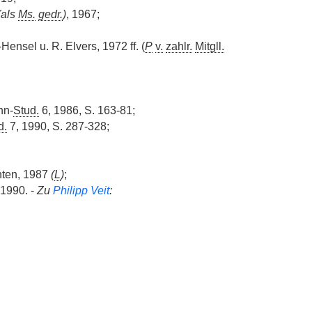
(als
Ms.
gedr.
)
, 1967;
ensel u. R. Elvers, 1972 ff. (
P
v.
zahlr.
Mitgll.
hn-
Stud.
6, 1986, S. 163-81;
d.
7, 1990, S. 287-328;
nten, 1987
(
L
)
;
 1990. -
Zu
Philipp Veit
: