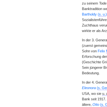
zu seinem Tode
Banktradition w
Bartholdy (
s. u.
)
Sozialistenführ
Zuchthaus verur
wirkte er als Ar
In der 3. Genera
(zuerst gemein
Sohn von
Felix
Erforschung der
(Geschichte Gri
Sein jüngerer B
Bedeutung.
In der 4. Gener
Eleonora
(
s. Ge
USA, wo sie
u. 
Bank seit 1917.
ältere,
Otto
(
s. 