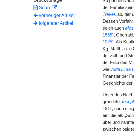
Druckvorlage
So gut die Na
Scan
der Familie sei
Treves
ab, der u
vorheriger Artikel
Dessen Vorfahr
folgender Artikel
seien auch
Mose
1565)
, Oberrabb
1325)
. Als Kau
Kg.
Matthias in 
der Zoll- und S
der Frau des M
wie
Juda Lima 
Finanzier der F
Geschichte der 
Unter den Nachk
gründete
Josep
1811, nach einig
ein, die als „S
über und nannte
zwischen beiden