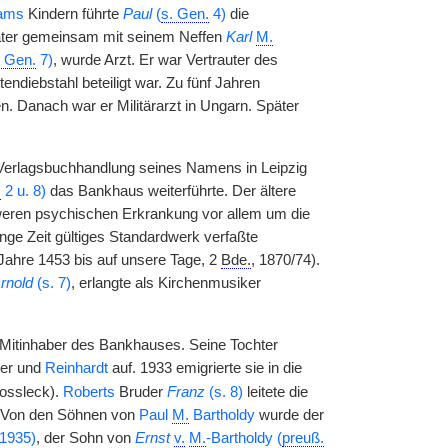
ams
Kindern führte
Paul
(
s. Gen.
4)
die
päter gemeinsam mit seinem Neffen
Karl
M.
. Gen.
7)
, wurde Arzt. Er war Vertrauter des
endiebstahl beteiligt war. Zu fünf Jahren
n. Danach war er Militärarzt in Ungarn. Später
e Verlagsbuchhandlung seines Namens in Leipzig
.
2 u. 8)
das Bankhaus weiterführte. Der ältere
hweren psychischen Erkrankung vor allem um die
nge Zeit gültiges Standardwerk verfaßte
Jahre 1453 bis auf unsere Tage, 2
Bde.
, 1870/74).
rnold
(s. 7)
, erlangte als Kirchenmusiker
 Mitinhaber des Bankhauses. Seine Tochter
ner und
Reinhardt
auf. 1933 emigrierte sie in die
Kossleck).
Roberts
Bruder
Franz
(s. 8)
leitete die
r. Von den Söhnen von
Paul
M.
Bartholdy
wurde der
1935)
, der Sohn von
Ernst
v.
M.
-Bartholdy (
preuß.