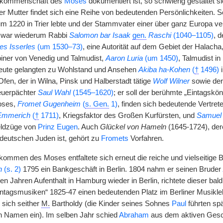
chkommenschaft des
Moses
dokumentiert ist, so schwierig gestaltet s
ner Mutter findet sich eine Reihe von bedeutenden Persönlichkeiten.
m 1220 in Trier lebte und der Stammvater einer über ganz Europa ve
 war wiederum Rabbi
Salomon bar Isaak
gen.
Raschi
(1040–1105)
, 
s Isserles
(um 1530–73)
, eine Autorität auf dem Gebiet der Halacha
iner von Venedig und Talmudist,
Aaron Luria
(um 1450)
, Talmudist in
fleute gelangten zu Wohlstand und Ansehen
Akiba ha-Kohen
(
†
1496)
i
Ofen, der in Wilna, Pinsk und Halberstadt tätige
Wolf Wilner
sowie der
teuerpächter
Saul Wahl
(1545–1620)
; er soll der berühmte „Eintagskö
oses,
Fromet Gugenheim
(
s. Gen.
1)
, finden sich bedeutende Vertre
Emmerich
(
†
1711)
, Kriegsfaktor des Großen Kurfürsten, und
Samuel
eldzüge von
Prinz Eugen
. Auch
Glückel von Hameln
(1645-1724), der
deutschen Juden ist, gehört zu
Fromets
Vorfahren.
ommen des Moses entfaltete sich erneut die reiche und vielseitige B
h
(s. 2)
1795 ein Bankgeschäft in Berlin. 1804 nahm er seinen Bruder
en Jahren Aufenthalt in Hamburg wieder in Berlin, richtete dieser ba
onntagsmusiken“ 1825-47 einen bedeutenden Platz im Berliner Musikl
 sich seither
M.
Bartholdy (die Kinder seines Sohnes
Paul
führten spä
 Namen ein). Im selben Jahr schied
Abraham
aus dem aktiven Gesch