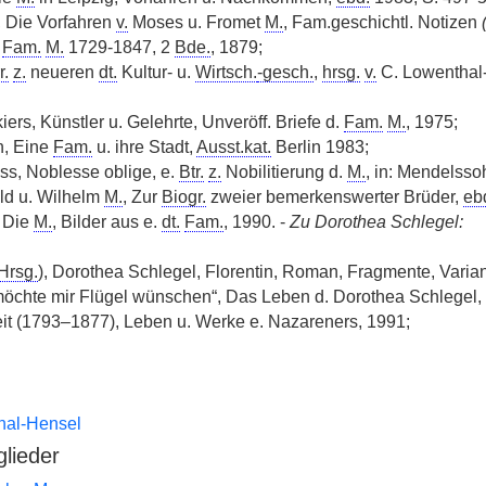
, Die Vorfahren
v.
Moses u. Fromet
M.
, Fam.geschichtl. Notizen
e
Fam.
M.
1729-1847, 2
Bde.
, 1879;
r.
z.
neueren
dt.
Kultur- u.
Wirtsch.
-gesch.
,
hrsg.
v.
C. Lowenthal-H
kiers, Künstler u. Gelehrte, Unveröff. Briefe d.
Fam.
M.
, 1975;
n, Eine
Fam.
u. ihre Stadt,
Ausst.kat.
Berlin 1983;
ss, Noblesse oblige, e.
Btr.
z.
Nobilitierung d.
M.
, in: Mendelsso
old u. Wilhelm
M.
, Zur
Biogr.
zweier bemerkenswerter Brüder,
eb
 Die
M.
, Bilder aus e.
dt.
Fam.
, 1990. -
Zu Dorothea Schlegel:
Hrsg.
), Dorothea Schlegel, Florentin, Roman, Fragmente, Varia
 möchte mir Flügel wünschen“, Das Leben d. Dorothea Schlegel,
eit (1793–1877), Leben u. Werke e. Nazareners, 1991;
hal-Hensel
glieder