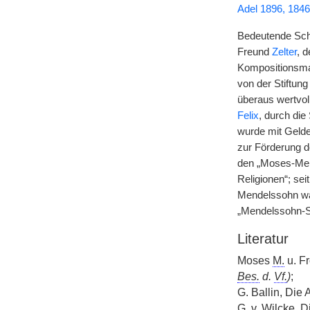
Adel 1896, 1846
Bedeutende Sch
Freund
Zelter
, 
Kompositionsma
von der Stiftun
überaus wertvo
Felix
, durch di
wurde mit Geld
zur Förderung de
den „Moses-Men
Religionen“; sei
Mendelssohn wac
„Mendelssohn-St
Literatur
Moses
M.
u. F
Bes.
d.
Vf.
)
;
G. Ballin, Die
G.
v.
Wilcke, D