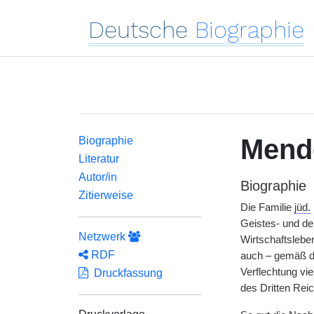
Deutsche
Biographie
Mend
Biographie
Literatur
Autor/in
Biographie
Zitierweise
Die Familie
jüd.
Geistes- und de
Netzwerk
Wirtschaftslebe
RDF
auch – gemäß d
Verflechtung vi
Druckfassung
des Dritten Rei