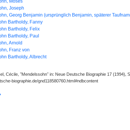
ohn, Moses
ohn, Joseph
hn, Georg Benjamin (ursprünglich Benjamin, späterer Taufna
hn Bartholdy, Fanny
hn Bartholdy, Felix
hn Bartholdy, Paul
hn, Arnold
hn, Franz von
hn Bartholdy, Albrecht
l, Cécile, "Mendelssohn" in: Neue Deutsche Biographie 17 (1994), S.
utsche-biographie.de/gnd118580760.html#ndbcontent