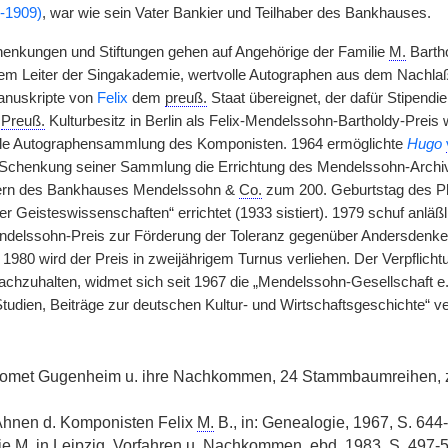
-1909)
, war wie sein Vater Bankier und Teilhaber des Bankhauses.
enkungen und Stiftungen gehen auf Angehörige der Familie
M.
Bartho
dem Leiter der Singakademie, wertvolle Autographen aus dem Nachla
nuskripte von
Felix
dem
preuß.
Staat übereignet, der dafür Stipendie
g
Preuß.
Kulturbesitz in Berlin als Felix-Mendelssohn-Bartholdy-Preis w
lle Autographensammlung des Komponisten. 1964 ermöglichte
Hugo
e Schenkung seiner Sammlung die Errichtung des Mendelssohn-Archiv
ern des Bankhauses Mendelssohn &
Co.
zum 200. Geburtstag des P
r Geisteswissenschaften“ errichtet (1933 sistiert). 1979 schuf anläß
delssohn-Preis zur Förderung der Toleranz gegenüber Andersdenk
t 1980 wird der Preis in zweijährigem Turnus verliehen. Der Verpflic
hzuhalten, widmet sich seit 1967 die „Mendelssohn-Gesellschaft e. V.
udien, Beiträge zur deutschen Kultur- und Wirtschaftsgeschichte“ ver
romet Gugenheim u. ihre Nachkommen, 24 Stammbaumreihen, z
 Ahnen d. Komponisten Felix
M.
B., in: Genealogie, 1967, S. 644
ie
M.
in Leipzig, Vorfahren u. Nachkommen,
ebd.
1983, S. 497-5