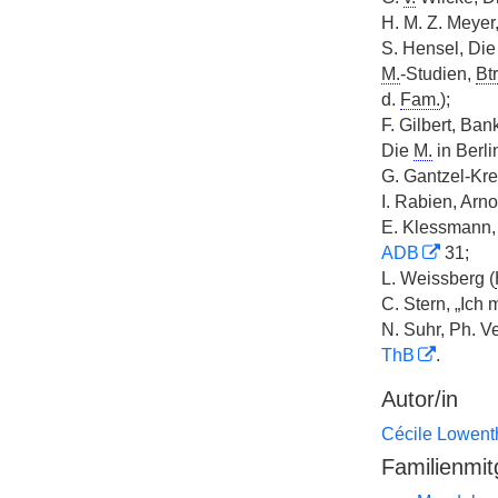
H. M. Z. Meyer
S. Hensel, Di
M.
-Studien,
Btr
d.
Fam.
);
F. Gilbert, Ban
Die
M.
in Berli
G. Gantzel-Kre
I. Rabien, Arn
E. Klessmann,
ADB
31;
L. Weissberg (
C. Stern, „Ich
N. Suhr, Ph. V
ThB
.
Autor/in
Cécile Lowent
Familienmit