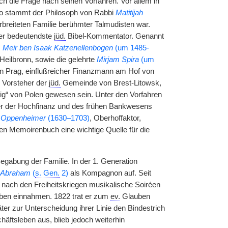
ich die Frage nach seinen Vorfahren. Vor allem in
 So stammt der Philosoph von Rabbi
Matitijah
rbreiteten Familie berühmter Talmudisten war.
der bedeutendste
jüd.
Bibel-Kommentator. Genannt
,
Meir ben Isaak Katzenellenbogen
(um 1485-
 Heilbronn, sowie die gelehrte
Mirjam Spira
(um
n Prag, einflußreicher Finanzmann am Hof von
 Vorsteher der
jüd.
Gemeinde von Brest-Litowsk,
nig“ von Polen gewesen sein. Unter den Vorfahren
ter der Hochfinanz und des frühen Bankwesens
 Oppenheimer
(1630–1703)
, Oberhoffaktor,
en Memoirenbuch eine wichtige Quelle für die
egabung der Familie. In der 1. Generation
Abraham
(
s. Gen.
2)
als Kompagnon auf. Seit
ld nach den Freiheitskriegen musikalische Soiréen
eben einnahmen. 1822 trat er zum
ev.
Glauben
ter zur Unterscheidung ihrer Linie den Bindestrich
äftsleben aus, blieb jedoch weiterhin