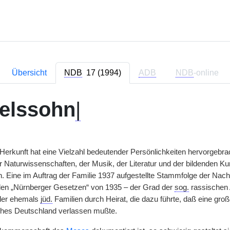
Übersicht
NDB
17 (1994)
ADB
NDB
-online
elssohn
|
Herkunft hat eine Vielzahl bedeutender Persönlichkeiten hervorgebrach
r Naturwissenschaften, der Musik, der Literatur und der bildenden Ku
n. Eine im Auftrag der Familie 1937 aufgestellte Stammfolge der 
en „Nürnberger Gesetzen“ von 1935 – der Grad der
sog.
rassischen 
eler ehemals
jüd.
Familien durch Heirat, die dazu führte, daß eine 
ches Deutschland verlassen mußte.