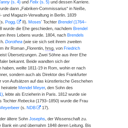
Fanny
(s. 4)
und
Felix
(s. 5)
und dessen Karriere.
 wurde dann „Fabriken-Commissarius“ in Neiße,
- und Magazin-Verwaltung in Berlin. 1839
(s.
Pogg.
II).
Moses
' Tochter
Brendel
(1764–
98 wurde die Ehe geschieden, nachdem
Brendel
ann ihres Lebens wurde. 1804, nach
Brendels
ch.
Dorothea
(wie sie sich seit ihrem zweiten
nym ihr Roman „Florentin,
hrsg.
von
Friedrich
umeist Übersetzungen. Zwei Söhne aus ihrer Ehe
Maler bekannt. Beide wandten sich der
en haben, weilte 1811-19 in Rom, wohin er nach
hner, sondern auch als Direktor des Frankfurter
er von Aufsätzen auf das künstlerische Geschehen
 heiratete
Mendel Meyer
, den Sohn des
1)
, lebte als Erzieherin in Paris. 1812 wurde sie
s Tochter
Rebecka
(1793–1850) wurde die Frau
Meyerbeer
(s.
NDB
17).
 der ältere Sohn
Josephs
, der Wissenschaft zu.
che Bank ein und übernahm 1848 deren Leitung. Bis