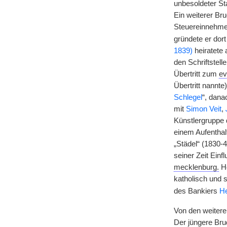
unbesoldeter Sta
Ein weiterer Br
Steuereinnehmer
gründete er dort
1839)
heiratete
den Schriftstell
Übertritt zum
ev
Übertritt nannte
Schlegel
“, dana
mit
Simon Veit
,
Künstlergruppe 
einem Aufenthal
„Städel“ (1830-
seiner Zeit Ein
mecklenburg.
H
katholisch und s
des Bankiers
He
Von den weitere
Der jüngere Br