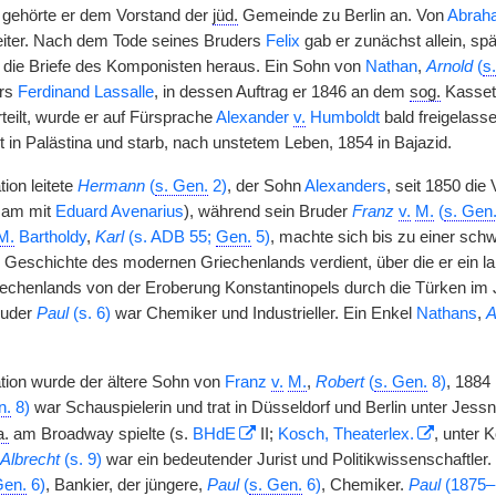
 gehörte er dem Vorstand der
jüd.
Gemeinde zu Berlin an. Von
Abrah
eiter. Nach dem Tode seines Bruders
Felix
gab er zunächst allein, s
die Briefe des Komponisten heraus. Ein Sohn von
Nathan
,
Arnold
(
s
ers
Ferdinand Lassalle
, in dessen Auftrag er 1846 an dem
sog.
Kassett
teilt, wurde er auf Fürsprache
Alexander
v.
Humboldt
bald freigelasse
zt in Palästina und starb, nach unstetem Leben, 1854 in Bajazid.
tion leitete
Hermann
(
s. Gen.
2)
, der Sohn
Alexanders
, seit 1850 di
sam mit
Eduard Avenarius
), während sein Bruder
Franz
v.
M.
(
s. Gen
M.
Bartholdy
,
Karl
(s. ADB 55;
Gen.
5)
, machte sich bis zu einer sc
 Geschichte des modernen Griechenlands verdient, über die er ein la
echenlands von der Eroberung Konstantinopels durch die Türken im 
ruder
Paul
(s. 6)
war Chemiker und Industrieller. Ein Enkel
Nathans
,
A
ation wurde der ältere Sohn von
Franz
v.
M.
,
Robert
(
s. Gen.
8)
, 1884
n.
8)
war Schauspielerin und trat in Düsseldorf und Berlin unter Jess
a.
am Broadway spielte (s.
BHdE
II;
Kosch, Theaterlex.
, unter 
Albrecht
(s. 9)
war ein bedeutender Jurist und Politikwissenschaftle
Gen.
6)
, Bankier, der jüngere,
Paul
(
s. Gen.
6)
, Chemiker.
Paul
(1875–