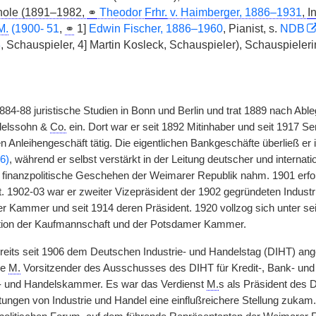
ole (1891–1982,
⚭
Theodor
Frhr.
v.
Haimberger, 1886–1931
,
I
M.
(1900- 51
,
⚭
1]
Edwin Fischer, 1886–1960
, Pianist, s.
NDB
8
, Schauspieler, 4] Martin Kosleck, Schauspieler), Schauspieleri
884-88 juristische Studien in Bonn und Berlin und trat 1889 nach Able
elssohn &
Co.
ein. Dort war er seit 1892 Mitinhaber und seit 1917 S
en Anleihengeschäft tätig. Die eigentlichen Bankgeschäfte überließ e
6)
, während er selbst verstärkt in der Leitung deutscher und internat
d finanzpolitische Geschehen der Weimarer Republik nahm. 1901 erfol
 1902-03 war er zweiter Vizepräsident der 1902 gegründeten Industr
er Kammer und seit 1914 deren Präsident. 1920 vollzog sich unter
ation der Kaufmannschaft und der Potsdamer Kammer.
eits seit 1906 dem Deutschen Industrie- und Handelstag (DIHT) angehö
de
M.
Vorsitzender des Ausschusses des DIHT für Kredit-, Bank- u
e- und Handelskammer. Es war das Verdienst
M.
s als Präsident des 
tretungen von Industrie und Handel eine einflußreichere Stellung zuk