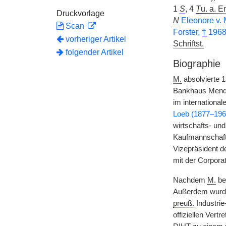
1
S
, 4
T
u. a.
En
Druckvorlage
N
Eleonore
v.
Scan
Forster,
†
196
vorheriger Artikel
Schriftst.
folgender Artikel
Biographie
M.
absolvierte 1
Bankhaus Mend
im international
Loeb (1877–196
wirtschafts- un
Kaufmannschaft.
Vizepräsident d
mit der Corpor
Nachdem
M.
ber
Außerdem wur
preuß.
Industri
offiziellen Ver