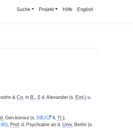
Suche
Projekt
Hilfe
English
ssohn &
Co.
in
B.
,
S
d. Alexander (s.
Einl.
) u.
d.
Gen.konsul (s.
DBJ
II,
Tl.
);
–90)
,
Prof.
d. Psychiatrie an d.
Univ.
Berlin (s.