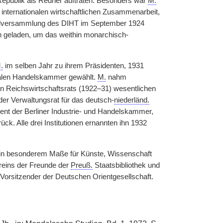
epublik als Redner auftraten. Besonders war
M.
 internationalen wirtschaftlichen Zusammenarbeit,
ollversammlung des DIHT im September 1924
n geladen, um das weithin monarchisch-
.
im selben Jahr zu ihrem Präsidenten, 1931
onalen Handelskammer gewählt.
M.
nahm
n Reichswirtschaftsrats (1922–31) wesentlichen
der Verwaltungsrat für das deutsch-
niederländ.
ent der Berliner Industrie- und Handelskammer,
. Alle drei Institutionen ernannten ihn 1932
in besonderem Maße für Künste, Wissenschaft
reins der Freunde der
Preuß.
Staatsbibliothek und
Vorsitzender der Deutschen Orientgesellschaft.