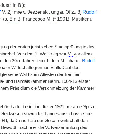
ndustr.
in
B.
)
;
V, 2] Imre
v.
Jeszenski,
ungar.
Offz.
, 3]
Rudolf
n (s.
Einl.
), Francesco
M.
(
*
1901), Musiker u.
gung der ersten juristischen Staatsprüfung in das
eniorchef. Vor dem 1. Weltkrieg war
M.
vor allem
r in den 20er Jahren jedoch dem Mitinhaber
Rudolf
ionaler Wirtschaftsgremien Einfluß auf das
gte seine Wahl zum Ältesten der Berliner
ie- und Handelskammer Berlin, 1904-13 erster
 seinem Präsidium die Verschmelzung der Kammer
rt hatte, berief ihn dieser 1921 an seine Spitze.
nd Geldwesen sowie des Landesausschusses der
DIHT, daß innerhalb der Gesamtwirtschaft den
am. Bewußt machte er die Vollversammlung des