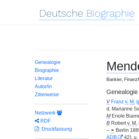
Deutsche
Biographie
Mende
Genealogie
Biographie
Literatur
Bankier, Finan
Autor/in
Genealogie
Zitierweise
V
Franz
v.
M.
(
d. Marianne S
Netzwerk
M
Enole Biarn
RDF
B
Robert
v.
M.
Druckfassung
–
⚭
Berlin 188
ADB
42), u