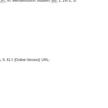
.
Jh.
, in: Mendelssohn Studien,
Bd.
1, 1972, S.
S. 61 f. [Online-Version]; URL: