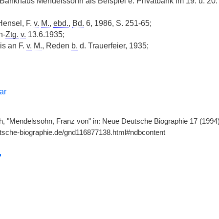
Bankhaus Mendelssohn als Beispiel e. Privatbank im 19. u. 20
Hensel, F.
v.
M.
,
ebd.
,
Bd.
6, 1986, S. 251-65;
n-
Ztg.
v.
13.6.1935;
s an F.
v.
M.
, Reden
b.
d. Trauerfeier, 1935;
ar
h, "Mendelssohn, Franz von" in: Neue Deutsche Biographie 17 (1994), 
utsche-biographie.de/gnd116877138.html#ndbcontent