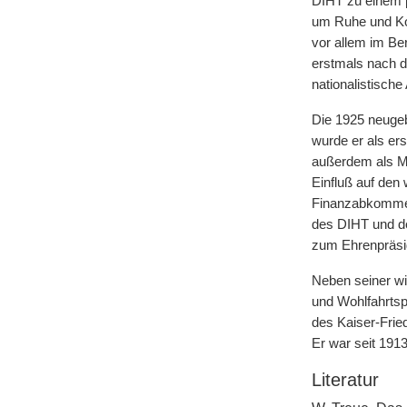
DIHT zu einem p
um Ruhe und Kon
vor allem im B
erstmals nach d
nationalistisch
Die 1925 neugeb
wurde er als ers
außerdem als Mi
Einfluß auf den 
Finanzabkommen
des DIHT und de
zum Ehrenpräsi
Neben seiner wir
und Wohlfahrtsp
des Kaiser-Frie
Er war seit 191
Literatur