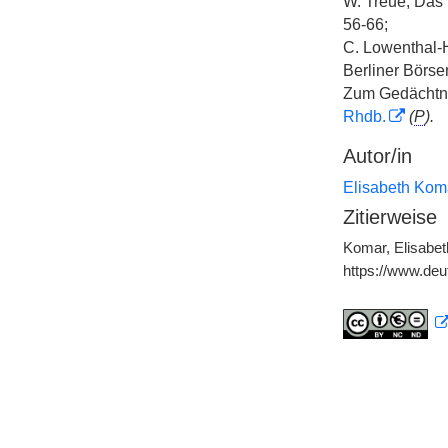
W. Treue, Das 
56-66;
C. Lowenthal-
Berliner Börse
Zum Gedächtni
Rhdb.
(
P
).
Autor/in
Elisabeth Kom
Zitierweise
Komar, Elisabet
https://www.de