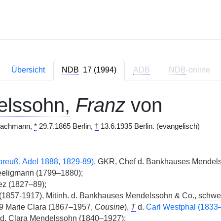
Übersicht
NDB
17 (1994)
ADB
NDB
-online
lssohn,
Franz
von
zfachmann,
*
29.7.1865 Berlin,
†
13.6.1935 Berlin. (evangelisch)
preuß.
Adel 1888, 1829-89)
,
GKR
, Chef d. Bankhauses Mendel
eeligmann (1799–1880);
ez (1827–89);
(1857-1917),
Mitinh.
d. Bankhauses Mendelssohn &
Co.
,
schwe
9 Marie Clara (1867–1957,
Cousine
),
T
d.
Carl Westphal (1833
. d. Clara Mendelssohn (1840–1927);