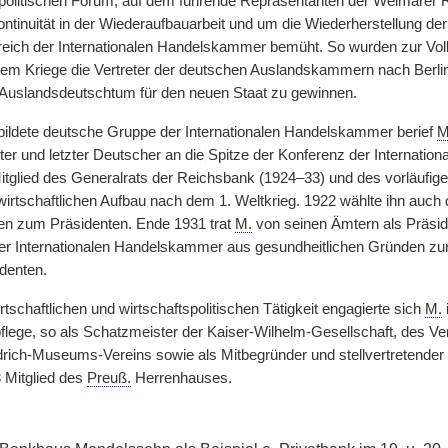
olitischen Forum, auf dem führende Repräsentanten der Weimarer R
tinuität in der Wiederaufbauarbeit und um die Wiederherstellung der
ereich der Internationalen Handelskammer bemüht. So wurden zur V
em Kriege die Vertreter der deutschen Auslandskammern nach Berli
e Auslandsdeutschtum für den neuen Staat zu gewinnen.
ildete deutsche Gruppe der Internationalen Handelskammer berief
M
ter und letzter Deutscher an die
|
Spitze der Konferenz der Internati
tglied des Generalrats der Reichsbank (1924–33) und des vorläufige
wirtschaftlichen Aufbau nach dem 1. Weltkrieg. 1922 wählte ihn auch 
 zum Präsidenten. Ende 1931 trat
M.
von seinen Ämtern als Präsid
r Internationalen Handelskammer aus gesundheitlichen Gründen zurück
denten.
tschaftlichen und wirtschaftspolitischen Tätigkeit engagierte sich
M.
flege, so als Schatzmeister der Kaiser-Wilhelm-Gesellschaft, des Ve
drich-Museums-Vereins sowie als Mitbegründer und stellvertretender 
3 Mitglied des
Preuß.
Herrenhauses.