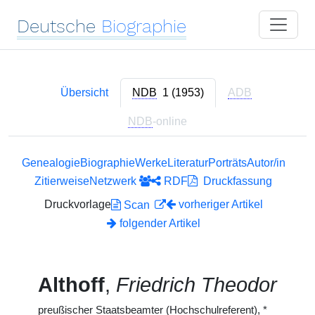
Deutsche
Biographie
Übersicht
NDB
1 (1953)
ADB
NDB
-online
Genealogie
Biographie
Werke
Literatur
Porträts
Autor/in
Zitierweise
Netzwerk
RDF
Druckfassung
Druckvorlage
vorheriger Artikel
Scan
folgender Artikel
Althoff
,
Friedrich Theodor
preußischer Staatsbeamter (Hochschulreferent),
*