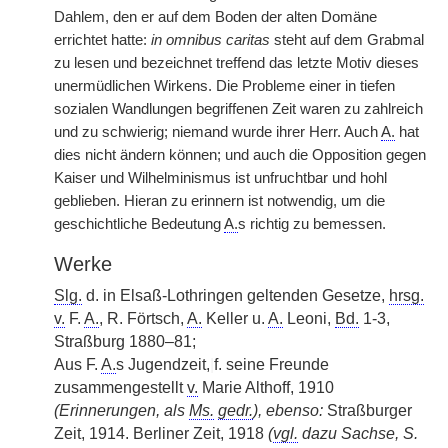
Dahlem, den er auf dem Boden der alten Domäne
errichtet hatte:
in omnibus caritas
steht auf dem Grabmal
zu lesen und bezeichnet treffend das letzte Motiv dieses
unermüdlichen Wirkens. Die Probleme einer in tiefen
sozialen Wandlungen begriffenen Zeit waren zu zahlreich
und zu schwierig; niemand wurde ihrer Herr. Auch
A.
hat
dies nicht ändern können; und auch die Opposition gegen
Kaiser und Wilhelminismus ist unfruchtbar und hohl
geblieben. Hieran zu erinnern ist notwendig, um die
geschichtliche Bedeutung
A.
s richtig zu bemessen.
Werke
Slg.
d. in Elsaß-Lothringen geltenden Gesetze,
hrsg.
v.
F.
A.
, R. Förtsch,
A.
Keller u.
A.
Leoni,
Bd.
1-3,
Straßburg 1880–81;
Aus F.
A.
s Jugendzeit,
|
f. seine Freunde
zusammengestellt
v.
Marie Althoff, 1910
(Erinnerungen, als
Ms.
gedr.
), ebenso:
Straßburger
Zeit, 1914. Berliner Zeit, 1918
(
vgl.
dazu Sachse, S.