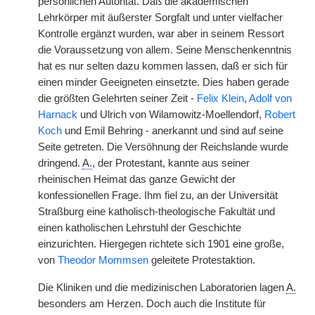
persönlichen Autorität. Daß die akademischen
Lehrkörper mit äußerster Sorgfalt und unter vielfacher
Kontrolle ergänzt wurden, war aber in seinem Ressort
die Voraussetzung von allem. Seine Menschenkenntnis
hat es nur selten dazu kommen lassen, daß er sich für
einen minder Geeigneten einsetzte. Dies haben gerade
die größten Gelehrten seiner Zeit -
Felix Klein
,
Adolf von
Harnack
und Ulrich von Wilamowitz-Moellendorf,
Robert
Koch
und Emil Behring - anerkannt und sind auf seine
Seite getreten. Die Versöhnung der Reichslande wurde
dringend.
A.
, der Protestant, kannte aus seiner
rheinischen Heimat das ganze Gewicht der
konfessionellen Frage. Ihm fiel zu, an der Universität
Straßburg eine katholisch-theologische Fakultät und
einen katholischen Lehrstuhl der Geschichte
einzurichten. Hiergegen richtete sich 1901 eine große,
von
Theodor Mommsen
geleitete Protestaktion.
Die Kliniken und die medizinischen Laboratorien lagen
A.
besonders am Herzen. Doch auch die Institute für