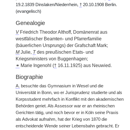
19.2.1839 Dinslaken/Niederrhein,
†
20.10.1908 Berlin.
(evangelisch)
Genealogie
V
Friedrich Theodor Althoff, Domänenrat aus
westfälischer Beamten- und Pfarrerfamilie
(bäuerlichen Ursprungs) der Grafschaft Mark;
M
Julie,
T
des preußischen Etats- und
Kriegsministers von Buggenhagen;
⚭
Marie Ingenohl (
†
16.11.1925) aus Neuwied.
Biographie
A.
besuchte das Gymnasium in Wesel und die
Universität in Bonn, wo er Jurisprudenz studierte und als
Korpsstudent mehrfach in Konflikt mit den akademischen
Behörden geriet. Als Assessor war er an rheinischen
Gerichten tätig, und noch bevor er in Köln seine Praxis
als Advokat aufnahm, hat der Krieg von 1870 die
entscheidende Wende seiner Lebensbahn gebracht. Er