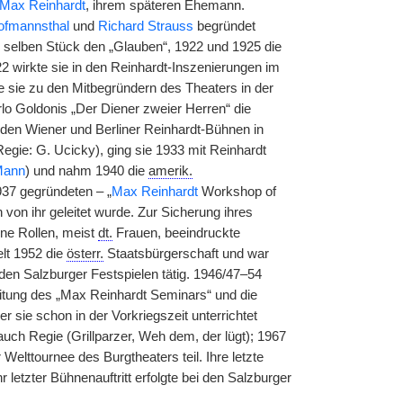
Max Reinhardt
, ihrem späteren Ehemann.
fmannsthal
und
Richard Strauss
begründet
 selben Stück den „Glauben“, 1922 und 1925 die
2 wirkte sie in den Reinhardt-Inszenierungen im
sie zu den Mitbegründern des Theaters in der
arlo Goldonis „Der Diener zweier Herren“ die
den Wiener und Berliner Reinhardt-Bühnen in
gie: G. Ucicky), ging sie 1933 mit Reinhardt
Mann
) und nahm 1940 die
amerik.
937 gegründeten – „
Max Reinhardt
Workshop of
von ihr geleitet wurde. Zur Sicherung ihres
ne Rollen, meist
dt.
Frauen, beeindruckte
lt 1952 die
österr.
Staatsbürgerschaft und war
en Salzburger Festspielen tätig. 1946/47–54
itung des „Max Reinhardt Seminars“ und die
 sie schon in der Vorkriegszeit unterrichtet
auch Regie (Grillparzer, Weh dem, der lügt); 1967
elttournee des Burgtheaters teil. Ihre letzte
r letzter Bühnenauftritt erfolgte bei den Salzburger