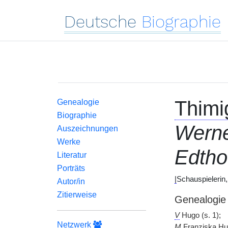
Deutsche
Biographie
Thimi
Genealogie
Biographie
Wern
Auszeichnungen
Werke
Edtho
Literatur
Porträts
|
Schauspielerin,
Autor/in
Zitierweise
Genealogie
V
Hugo (s. 1);
Netzwerk
M
Franziska H