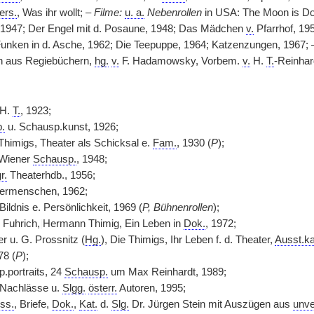
ers.
, Was ihr wollt; –
Filme:
u. a.
Nebenrollen
in USA: The Moon is Dow
 1947; Der Engel mit d. Posaune, 1948; Das Mädchen
v.
Pfarrhof, 19
unken in d. Asche, 1962; Die Teepuppe, 1964; Katzenzungen, 1967;
n aus Regiebüchern,
hg.
v.
F. Hadamowsky, Vorbem.
v.
H.
T.
-Reinhar
 H.
T.
, 1923;
.
u. Schausp.kunst, 1926;
Thimigs, Theater als Schicksal e.
Fam.
, 1930 (
P
);
 Wiener
Schausp.
, 1948;
r.
Theaterhdb., 1956;
termenschen, 1962;
 Bildnis e. Persönlichkeit, 1969 (
P, Bühnenrollen
);
. Fuhrich,
|
Hermann Thimig, Ein Leben in
Dok.
, 1972;
er u. G. Prossnitz (
Hg.
), Die Thimigs, Ihr Leben f. d. Theater,
Ausst.ka
78 (
P
);
.portraits, 24
Schausp.
um Max Reinhardt, 1989;
 Nachlässe u.
Slgg.
österr.
Autoren, 1995;
ss.
, Briefe,
Dok.
,
Kat.
d.
Slg.
Dr. Jürgen Stein mit Auszügen aus
unve