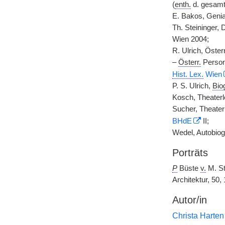
(
enth.
d. gesamt
E. Bakos, Genia
Th. Steininger, 
Wien 2004;
R. Ulrich, Öster
–
Österr.
Person
Hist. Lex.
Wien
P. S. Ulrich,
Biog
Kosch, Theaterl
Sucher, Theater
BHdE
II;
Wedel, Autobiog
Porträts
P
Büste
v.
M. St
Architektur, 50
Autor/in
Christa Harten