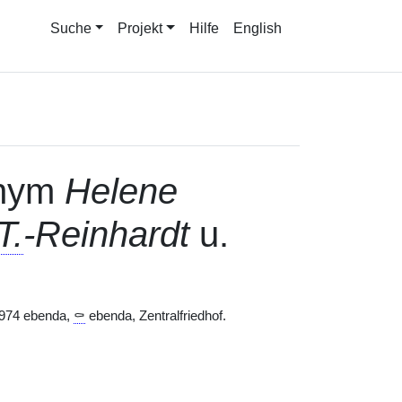
Suche
Projekt
Hilfe
English
nym
Helene
T.
-Reinhardt
u.
974 ebenda,
⚰
ebenda, Zentralfriedhof.