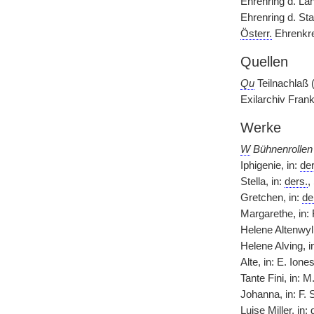
Ehrenring d. La
Ehrenring d. Sta
Österr.
Ehrenkre
Quellen
Qu
Teilnachlaß 
Exilarchiv Frank
Werke
W
Bühnenrollen
Iphigenie, in:
der
Stella, in:
ders.
,
Gretchen, in:
de
Margarethe, in: F
Helene Altenwyl,
Helene Alving, i
Alte, in: E. Ione
Tante Fini, in: 
Johanna, in: F. 
Luise Miller, in: