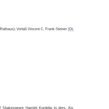
Rathaus); Vorlaß Vincent C. Frank-Steiner (
Dt.
 W. Shakespeare, Hamlet; Kordelia, in:
ders.
,
Kg.