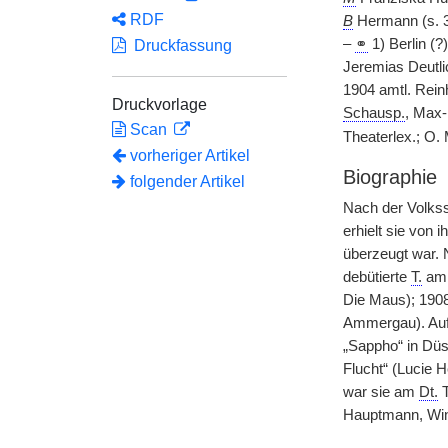
RDF
B
Hermann (s. 3)
–
⚭
1) Berlin (?
Druckfassung
Jeremias Deutlic
1904 amtl. Rein
Druckvorlage
Schausp.
, Max-
Scan
Theaterlex.; O.
vorheriger Artikel
Biographie
folgender Artikel
Nach der Volks
erhielt sie von 
überzeugt war. 
debütierte
T.
am 
Die Maus); 1908
Ammergau). Auf 
„Sappho“ in Düs
Flucht“ (Lucie H
war sie am
Dt.
T
Hauptmann, Wint