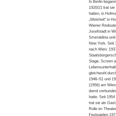
In Berlin began
1920/21 trat sie
hatten, in Hofm
„Weisheit“ in H
Wiener Redouten
Josefstadt in Wi
Smeraldina und 
New York. Seit 
nach Wien. 1937
Staatsbürgersch
Stage, Screen a
Lebensunterhalt
gleichwohl durc
1946–51 und 196
(1956) am Wiene
damit verbunden
hatte. Seit 195
trat sie als Ga
Rolle im Theater
Festspielen 197