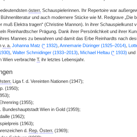
bedeutendsten
österr.
Schauspielerinnen. Ihr Repertoire war außergewöh
 Bühnenliteratur und auch modernere Stücke wie M. Redgrave „Die 
er muß Elektra tragen“ (Christine Mannon). In ihrer Schauspielkunst 
eln Reinhardtscher Prägung. Dank ihrer Persönlichkeit und ihrer Kunst 
ihres Mannes zu bewahren und damit das Erbe Reinhardts nach desse
en
v. a.
Johanna Matz (
*
1932)
,
Annemarie Düringer (1925–2014)
,
Lott
930)
,
Walter Schmidinger (1933–2013)
,
Michael Heltau (
*
1933)
und
in Wien verbrachte
T.
ihr letztes Lebensjahr.
ngen
sterr.
Liga f. d. Vereinten Nationen (1947);
. (1950);
953);
hrenring (1955);
. Bundeshauptstadt Wien in Gold (1959);
aille (1962);
pielpreis (1963);
hrenzeichen d.
Rep.
Österr.
(1969);