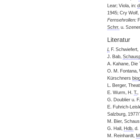
Lear; Viola, in:
d
1945; Cry Wolf,
Fernsehrollen:
F
Schrr.
u. Szene
Literatur
L
F. Schwiefert,
J. Bab,
Schausp
A. Kahane, Die 
O. M. Fontana,
Kürschners
biog
L. Berger, Thea
E. Wurm, H.
T.
,
G. Doublier u. F
E. Fuhrich-Leisl
Salzburg, 1977/
M. Bier, Schausp
G. Hall,
Hdb.
d.
M. Reinhardt,
M