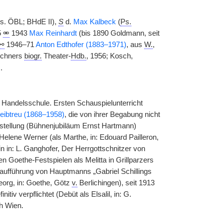
s. ÖBL; BHdE II),
S
d.
Max Kalbeck
(
Ps.
5
⚮
1943
Max Reinhardt
(bis 1890 Goldmann, seit
⚯
1946–71
Anton Edthofer (1883–1971)
, aus
W.
,
rschners
biogr.
Theater-
Hdb.
, 1956; Kosch,
.
Handelsschule. Ersten Schauspielunterricht
eibtreu (1868–1958)
, die von ihrer Begabung nicht
rstellung (Bühnenjubiläum Ernst Hartmann)
ene Werner (als Marthe, in: Edouard Pailleron,
 in: L. Ganghofer, Der Herrgottschnitzer von
Goethe-Festspielen als Melitta in Grillparzers
raufführung von Hauptmanns „Gabriel Schillings
Georg, in: Goethe, Götz
v.
Berlichingen), seit 1913
iv verpflichtet (Debüt als Elsalil, in: G.
h Wien.