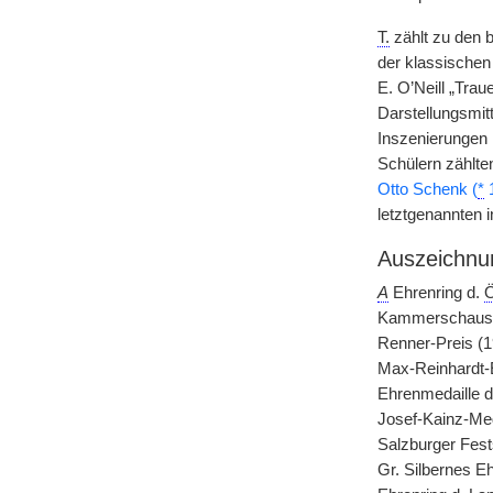
T.
zählt zu den 
der klassischen
E. O’Neill „Trau
Darstellungsmitt
Inszenierungen 
Schülern zählt
Otto Schenk (
*
1
letztgenannten 
Auszeichnu
A
Ehrenring d.
Ö
Kammerschausp
Renner-Preis (1
Max-Reinhardt-E
Ehrenmedaille d
Josef-Kainz-Med
Salzburger Fests
Gr. Silbernes E