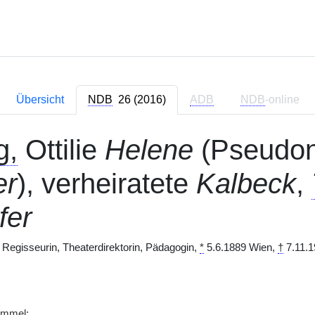
Übersicht
NDB
26 (2016)
ADB
NDB
-online
g,
Ottilie
Helene
(Pseudo
er
), verheiratete
Kalbeck
,
fer
 Regisseurin, Theaterdirektorin, Pädagogin,
*
5.6.1889 Wien,
†
7.11.1
ummel;