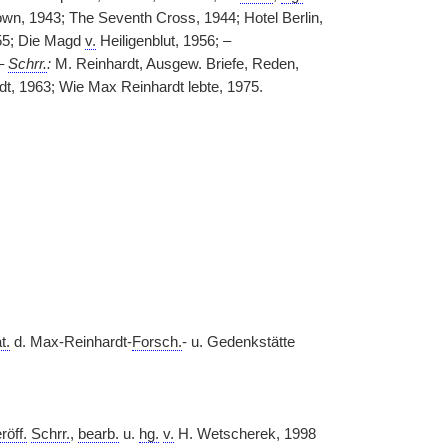
n, 1943; The Seventh Cross, 1944; Hotel Berlin,
55; Die Magd
v.
Heiligenblut, 1956; –
 –
Schrr.
:
M. Reinhardt, Ausgew. Briefe, Reden,
dt, 1963; Wie Max Reinhardt lebte, 1975.
t.
d. Max-Reinhardt-
Forsch.
- u. Gedenkstätte
röff.
Schrr.
,
bearb.
u.
hg.
v.
H. Wetscherek, 1998