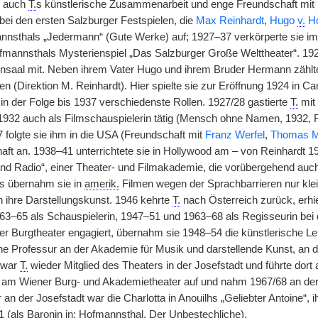
n auch
T.
s künstlerische Zusammenarbeit und enge Freundschaft mit
|
 bei den ersten Salzburger Festspielen, die
Max Reinhardt
,
Hugo
v.
Ho
annsthals „Jedermann“ (Gute Werke) auf; 1927–37 verkörperte sie im
ofmannsthals Mysterienspiel „Das Salzburger Große Welttheater“. 192
saal mit. Neben ihrem Vater Hugo und ihrem Bruder Hermann zählte 
en (Direktion M. Reinhardt). Hier spielte sie zur Eröffnung 1924 in C
in der Folge bis 1937 verschiedenste Rollen. 1927/28 gastierte
T.
mit 
1932 auch als Filmschauspielerin tätig (Mensch ohne Namen, 1932, Re
 folgte sie ihm in die USA (Freundschaft mit
Franz Werfel
,
Thomas 
aft an. 1938–41 unterrichtete sie in Hollywood am – von Reinhardt 1
nd Radio“, einer Theater- und Filmakademie, die vorübergehend auch 
s übernahm sie in
amerik.
Filmen wegen der Sprachbarrieren nur klei
h ihre Darstellungskunst. 1946 kehrte
T.
nach Österreich zurück, erhie
3–65 als Schauspielerin, 1947–51 und 1963–68 als Regisseurin bei d
r Burgtheater engagiert, übernahm sie 1948–54 die künstlerische Le
e Professur an der Akademie für Musik und darstellende Kunst, an der
4 war
T.
wieder Mitglied des Theaters in der Josefstadt und führte dort 
st am Wiener Burg- und Akademietheater auf und nahm 1967/68 an der W
 an der Josefstadt war die Charlotta in Anouilhs „Geliebter Antoine“, ih
1 (als Baronin in: Hofmannsthal, Der Unbestechliche).