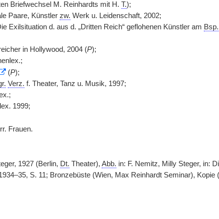
en Briefwechsel M. Reinhardts mit H.
T.
);
le Paare, Künstler
zw.
Werk u. Leidenschaft, 2002;
Die Exilsituation d. aus d. „Dritten Reich“ geflohenen Künstler am
Bsp.
reicher in Hollywood, 2004 (
P
);
enlex.;
(
P
);
r.
Verz.
f. Theater, Tanz u. Musik, 1997;
ex.;
lex. 1999;
rr. Frauen.
eger, 1927 (Berlin,
Dt.
Theater),
Abb.
in: F. Nemitz, Milly Steger, in: D
, 1934–35, S. 11; Bronzebüste (Wien, Max Reinhardt Seminar), Kopie (