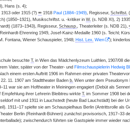
, Hans (s. 4);
) 1913 oder 1915 (?)
⚮
1918
Paul (1884–1949)
, Regisseur,
Schriftst.
(
h) (1850–1921), Musikschriftst. u. -kritiker in
W.
(s. NDB XI), 2) 193
hardt) (1873–1943), Regisseur,
Schausp.
, Theaterleiter (s. NDB 21),
Reinhardt-Ehrenring 1949, Josef-Kainz-Medaille 1960 (s. Teichl; Kü
 M. Fontana, Wiener Schauspieler, 1948;
Hist. Lex.
Wien
); kinderlos
schule besuchte
T.
in Wien das Mädchenlyzeum Luithlen, 1907/08 die 
ihrem Vater, später von der Theater- und
Filmschauspielerin Hedwig Bl
Nach einem ersten Auftritt 1906 im Rahmen einer privaten Theatervo
22. 11. 1907 am Stadttheater Baden
b.
Wien unter dem Pseudonym Hel
–11 war sie am Hoftheater in Meiningen engagiert (Debüt als Sennerin
Empfehlung ihrer Lehrerin Bleibtreu wirkte
T.
im Sommer 1908 bei den 
seldorf mit und 1911 in Lauchstedt (heute Bad Lauchstädt) bei der U
eil). 1911–17 spielte sie am Schauspielhaus Berlin (Antrittsrolle als 
heater Berlin (Reinhardt-Bühnen) zunächst provisorisch, 1917–33 definit
erballade); zwischendurch führten sie Gastspiele immer wieder nac