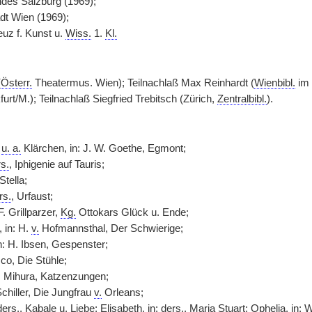
ndes Salzburg (1969);
dt Wien (1969);
uz f. Kunst u.
Wiss.
1.
Kl.
(
Österr.
Theatermus. Wien); Teilnachlaß Max Reinhardt (
Wienbibl.
im 
furt/M.); Teilnachlaß Siegfried Trebitsch (Zürich,
Zentralbibl.
).
u. a.
Klärchen, in: J. W. Goethe, Egmont;
s.
, Iphigenie auf Tauris;
 Stella;
rs.
, Urfaust;
. Grillparzer,
Kg.
Ottokars Glück u. Ende;
 in: H.
v.
Hofmannsthal, Der Schwierige;
n: H. Ibsen, Gespenster;
sco, Die Stühle;
M. Mihura, Katzenzungen;
Schiller, Die Jungfrau
v.
Orleans;
ders.
, Kabale u. Liebe; Elisabeth, in:
ders.
, Maria Stuart; Ophelia, in: