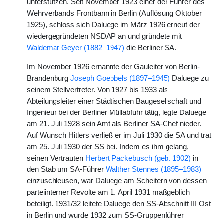
unterstützen. Seit November 1923 einer der Führer des
Wehrverbands Frontbann in Berlin (Auflösung Oktober
1925), schloss sich Daluege im März 1926 erneut der
wiedergegründeten NSDAP an und gründete mit
Waldemar Geyer (1882–1947)
die Berliner SA.
Im November 1926 ernannte der Gauleiter von Berlin-
Brandenburg
Joseph Goebbels (1897–1945)
Daluege zu
seinem Stellvertreter. Von 1927 bis 1933 als
Abteilungsleiter einer Städtischen Baugesellschaft und
Ingenieur bei der Berliner Müllabfuhr tätig, legte Daluege
am 21. Juli 1928 sein Amt als Berliner SA-Chef nieder.
Auf Wunsch Hitlers verließ er im Juli 1930 die SA und trat
am 25. Juli 1930 der SS bei. Indem es ihm gelang,
seinen Vertrauten
Herbert Packebusch (geb. 1902)
in
den Stab um SA-Führer
Walther Stennes (1895–1983)
einzuschleusen, war Daluege am Scheitern von dessen
parteiinterner Revolte am 1. April 1931 maßgeblich
beteiligt. 1931/32 leitete Daluege den SS-Abschnitt III Ost
in Berlin und wurde 1932 zum SS-Gruppenführer