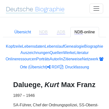
Deutsche
Biographie
Übersicht
NDB
ADB
NDB
-online
Kopfzeile
Lebensdaten
Lebenslauf
Genealogie
Biographie
Auszeichnungen
Quellen
Werke
Literatur
Onlineressourcen
Porträts
Autor/in
Zitierweise
Netzwerk
Orte (Übersicht)
RDF
Druckfassung
Daluege,
Kurt
Max Franz
1897 – 1946
SA-Führer, Chef der Ordnungspolizei, SS-Oberst-