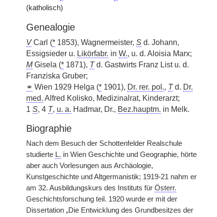
(katholisch)
Genealogie
V
Carl (
*
1853), Wagnermeister,
S
d. Johann,
Essigsieder u.
Likörfabr.
in
W.
, u. d. Aloisia Marx;
M
Gisela (
*
1871),
T
d. Gastwirts Franz List u. d.
Franziska Gruber;
⚭
Wien 1929 Helga (
*
1901),
Dr. rer. pol.
,
T
d.
Dr.
med.
Alfred Kolisko, Medizinalrat, Kinderarzt;
1
S
, 4
T
,
u. a.
Hadmar, Dr.,
Bez.hauptm.
in Melk.
Biographie
Nach dem Besuch der Schottenfelder Realschule
studierte
L.
in Wien Geschichte und Geographie, hörte
aber auch Vorlesungen aus Archäologie,
Kunstgeschichte und Altgermanistik; 1919-21 nahm er
am 32. Ausbildungskurs des Instituts für
Österr.
Geschichtsforschung teil. 1920 wurde er mit der
Dissertation „Die Entwicklung des Grundbesitzes der