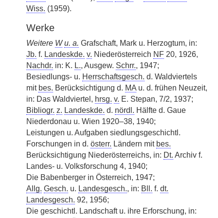
Wiss.
(1959).
Werke
Weitere
W
u. a.
Grafschaft, Mark u. Herzogtum, in:
Jb.
f.
Landeskde.
v.
Niederösterreich
NF
20, 1926,
Nachdr.
in: K.
L.
, Ausgew.
Schrr.
, 1947;
Besiedlungs- u.
Herrschaftsgesch.
d. Waldviertels
mit
bes.
Berücksichtigung d.
MA
u. d. frühen Neuzeit,
in: Das Waldviertel,
hrsg.
v.
E. Stepan, 7/2, 1937;
Bibliogr.
z.
Landeskde.
d.
nördl.
Hälfte d. Gaue
Niederdonau u. Wien 1920–38, 1940;
Leistungen u. Aufgaben siedlungsgeschichtl.
Forschungen in d.
österr.
Ländern mit
bes.
Berücksichtigung Niederösterreichs, in:
Dt.
Archiv f.
Landes- u. Volksforschung 4, 1940;
Die Babenberger in Österreich, 1947;
Allg.
Gesch.
u.
Landesgesch.
, in:
Bll.
f.
dt.
Landesgesch.
92, 1956;
Die geschichtl. Landschaft u. ihre Erforschung, in: