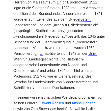
Herren von Maissau“ zum
Dr. phil.
promoviert; 1921
legte er die Staatsprüfung ab. 1923 trat
L.
als Archivar in
den Dienst des Bundeslandes Niederösterreich. – 1941
wurde er zum Leiter des aus dem „
Niederösterr.
Landesarchiv“ und dem „Archiv für Niederösterreich“
(ursprünglich Statthaltereiarchiv) gebildeten
„Reichsgauarchivs Niederdonau“ bestellt, das 1945 unter
Beibehaltung der Zusammenlegung in „
Niederösterr.
Landesarchiv“ um-
bzw.
rückbenannt wurde (1962
Pensionierung).
L.
habilitierte sich 1948 an der
Univ.
Wien für „Landesgeschichte und Historisch-
geographische Landeskunde von Nieder- und
Oberösterreich“ und erhielt 1954 den Titel eines
ao.
Professors. 1927-70 war er Generalsekretär des
„Vereins für Landeskunde von Niederösterreich“ und
Schriftleiter von dessen Publikationen.
In seinem wissenschaftlichen Werdegang vor allem von
seinen Lehrern
Oswald Redlich
und
Alfons Dopsch
sowie von Otto Stowasser beeinflußt, wählte
L.
die