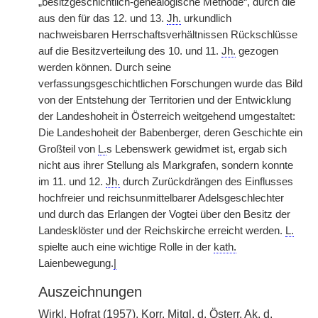
„besitzgeschichtlich-genealogische Methode“, durch die
aus den für das 12. und 13.
Jh.
urkundlich
nachweisbaren Herrschaftsverhältnissen Rückschlüsse
auf die Besitzverteilung des 10. und 11.
Jh.
gezogen
werden können. Durch seine
verfassungsgeschichtlichen Forschungen wurde das Bild
von der Entstehung der Territorien und der Entwicklung
der Landeshoheit in Österreich weitgehend umgestaltet:
Die Landeshoheit der Babenberger, deren Geschichte ein
Großteil von
L.
s Lebenswerk gewidmet ist, ergab sich
nicht aus ihrer Stellung als Markgrafen, sondern konnte
im 11. und 12.
Jh.
durch Zurückdrängen des Einflusses
hochfreier und reichsunmittelbarer Adelsgeschlechter
und durch das Erlangen der Vogtei über den Besitz der
Landesklöster und der Reichskirche erreicht werden.
L.
spielte auch eine wichtige Rolle in der
kath.
Laienbewegung.
|
Auszeichnungen
Wirkl.
Hofrat (1957),
Korr.
Mitgl.
d.
Österr.
Ak. d.