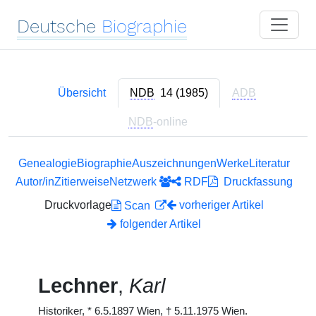
Deutsche
Biographie
Übersicht
NDB
14 (1985)
ADB
NDB
-online
Genealogie
Biographie
Auszeichnungen
Werke
Literatur
Autor/in
Zitierweise
Netzwerk
RDF
Druckfassung
Druckvorlage
vorheriger Artikel
Scan
folgender Artikel
Lechner
,
Karl
Historiker,
*
6.5.1897 Wien,
†
5.11.1975 Wien.