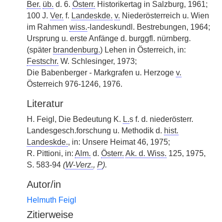
Ber.
üb.
d. 6.
Österr.
Historikertag in Salzburg, 1961;
100 J.
Ver.
f.
Landeskde.
v.
Niederösterreich u. Wien
im Rahmen
wiss.
-landeskundl. Bestrebungen, 1964;
Ursprung u. erste Anfänge d. burggfl. nürnberg.
(später
brandenburg.
) Lehen in Österreich, in:
Festschr.
W. Schlesinger, 1973;
Die Babenberger - Markgrafen u. Herzoge
v.
Österreich 976-1246, 1976.
Literatur
H. Feigl, Die Bedeutung K.
L.
s f. d. niederösterr.
Landesgesch.forschung u. Methodik d.
hist.
Landeskde.
, in: Unsere Heimat 46, 1975;
R. Pittioni, in:
Alm.
d.
Österr.
Ak. d. Wiss.
125, 1975,
S. 583-94
(
W-Verz.
,
P
).
Autor/in
Helmuth Feigl
Zitierweise