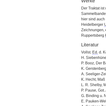
Werke
Der Traktat ist
Sammelbandes,
hier sind auch
Heidelberger
U
Zeichnungen, e
Ruppertsberg
Literatur
Vollst.
Ed.
d. K
H. Siebenhüne
P. Booz, Der B
K. Gerstenber
A. Seeliger-Ze
K. Hecht, Maß 
L. R. Shelby, M
P. Pause, Got.
G. Binding u.
E. Pauken-Webe