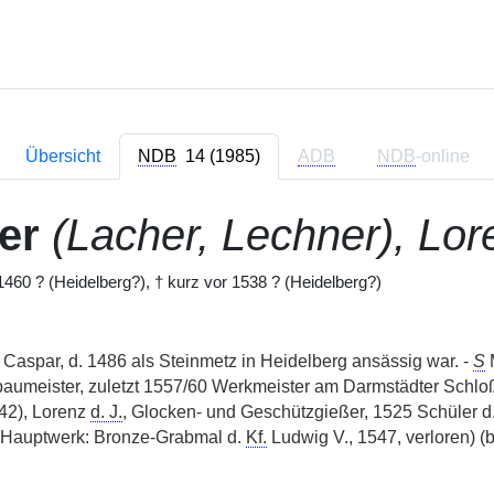
Übersicht
NDB
14 (1985)
ADB
NDB
-online
er
(Lacher, Lechner), Lor
460 ? (Heidelberg?), † kurz vor 1538 ? (Heidelberg?)
 Caspar, d. 1486 als Steinmetz in Heidelberg ansässig war. -
S
M
aumeister, zuletzt 1557/60 Werkmeister am Darmstädter Schlo
42), Lorenz
d. J.
, Glocken- und Geschützgießer, 1525 Schüler d
 (Hauptwerk: Bronze-Grabmal d.
Kf.
Ludwig V., 1547, verloren) (