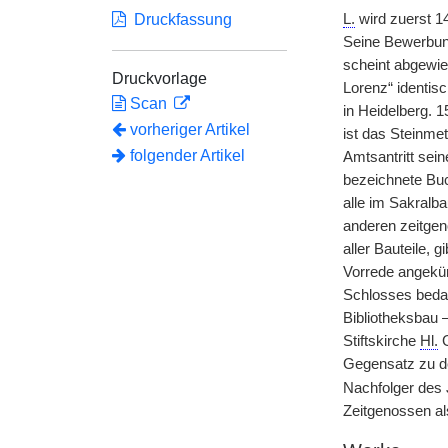
Druckfassung
L.
wird zuerst 1
Seine Bewerbung
scheint abgewie
Druckvorlage
Lorenz“ identisc
Scan
in Heidelberg. 
vorheriger Artikel
ist das Steinme
folgender Artikel
Amtsantritt sei
bezeichnete Buc
alle im Sakralba
anderen zeitge
aller Bauteile, g
Vorrede angekünd
Schlosses bedau
Bibliotheksbau 
Stiftskirche
Hl.
G
Gegensatz zu d
Nachfolger des
Zeitgenossen al