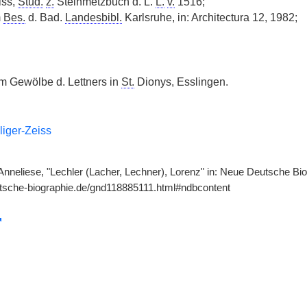
iss,
Stud.
z.
Steinmetzbuch d. L.
L.
v.
1516;
m
Bes.
d. Bad.
Landesbibl.
Karlsruhe, in: Architectura 12, 1982;
m Gewölbe d. Lettners in
St.
Dionys, Esslingen.
iger-Zeiss
Anneliese, "Lechler (Lacher, Lechner), Lorenz" in: Neue Deutsche Biog
tsche-biographie.de/gnd118885111.html#ndbcontent