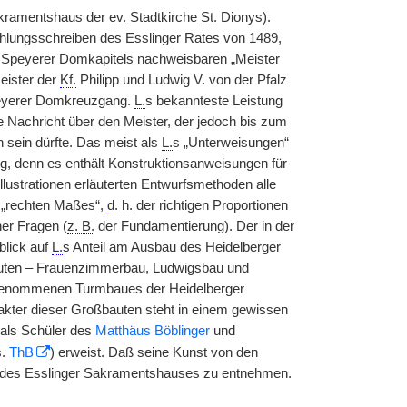
Sakramentshaus der
ev.
Stadtkirche
St.
Dionys).
hlungsschreiben des Esslinger Rates von 1489,
es Speyerer Domkapitels nachweisbaren „Meister
eister der
Kf.
Philipp und Ludwig V. von der Pfalz
Speyerer Domkreuzgang.
L.
s bekannteste Leistung
e Nachricht über den Meister, der jedoch bis zum
 sein dürfte. Das meist als
L.
s „Unterweisungen“
g, denn es enthält Konstruktionsanweisungen für
Illustrationen erläuterten Entwurfsmethoden alle
 „rechten Maßes“,
d. h.
der richtigen Proportionen
er Fragen (
z. B.
der Fundamentierung). Der in der
blick auf
L.
s Anteil am Ausbau des Heidelberger
bauten – Frauenzimmerbau, Ludwigsbau und
ufgenommenen Turmbaues der Heidelberger
akter dieser Großbauten steht in einem gewissen
 als Schüler des
Matthäus Böblinger
und
s.
ThB
) erweist. Daß seine Kunst von den
en des Esslinger Sakramentshauses zu entnehmen.