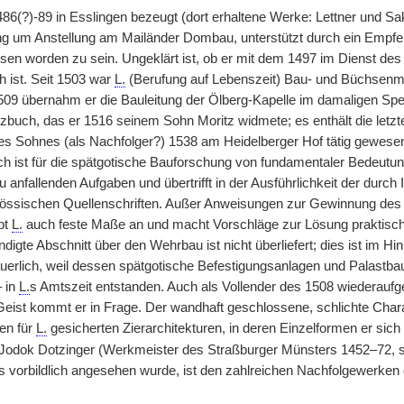
486(?)-89 in Esslingen bezeugt (dort erhaltene Werke: Lettner und 
 um Anstellung am Mailänder Dombau, unterstützt durch ein Empfe
sen worden zu sein. Ungeklärt ist, ob er mit dem 1497 im Dienst d
h ist. Seit 1503 war
L.
(Berufung auf Lebenszeit) Bau- und Büchsenm
1509 übernahm er die Bauleitung der Ölberg-Kapelle im damaligen 
tzbuch, das er 1516 seinem Sohn Moritz widmete; es enthält die letzt
nes Sohnes (als Nachfolger?) 1538 am Heidelberger Hof tätig gewesen
h ist für die spätgotische Bauforschung von fundamentaler Bedeutun
u anfallenden Aufgaben und übertrifft in der Ausführlichkeit der durch 
nössischen Quellenschriften. Außer Anweisungen zur Gewinnung des
ibt
L.
auch feste Maße an und macht Vorschläge zur Lösung praktisch
igte Abschnitt über den Wehrbau ist nicht überliefert; dies ist im Hin
erlich, weil dessen spätgotische Befestigungsanlagen und Palast
– in
L.
s Amtszeit entstanden. Auch als Vollender des 1508 wiedera
eist kommt er in Frage. Der wandhaft geschlossene, schlichte Char
en für
L.
gesicherten Zierarchitekturen, in deren Einzelformen er sich
 Jodok Dotzinger (Werkmeister des Straßburger Münsters 1452–72, 
s vorbildlich angesehen wurde, ist den zahlreichen Nachfolgewerk