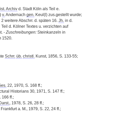
ist. Archiv
d. Stadt Köln als Teil e.
)
v.
Andernach
gen.
Keul(l) zus.gestellt wurde;
 weitere Abschrr. d. späten 16.
Jh.
in d.
 Teil d. Kölner Textes u. verzichten auf
. -
Zuschreibungen:
Steinkanzeln in
m 1520.
hte
Schrr.
üb.
christl.
Kunst, 1856, S. 133-55;
es.
22, 1970, S. 168 ff.;
ural Historians 30, 1971, S. 147 ff.;
 166 ff.;
Darst.
, 1978, S. 26, 28 ff.;
kfurt a. M., 1979, S. 22, 24 ff.;