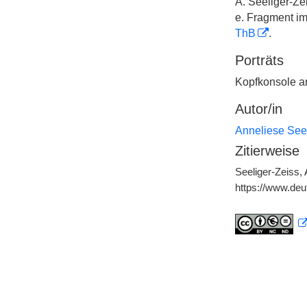
A. Seeliger-Ze
e. Fragment i
ThB
.
Porträts
Kopfkonsole a
Autor/in
Anneliese Seel
Zitierweise
Seeliger-Zeiss, 
https://www.deu