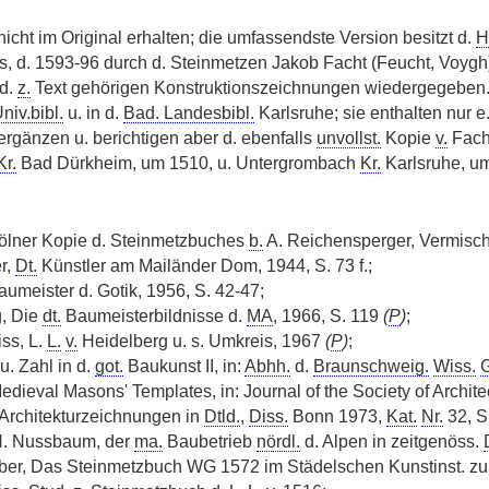
 nicht im Original erhalten; die umfassendste Version besitzt d.
H
 d. 1593-96 durch d. Steinmetzen Jakob Facht (Feucht, Voygh
 d.
z.
Text gehörigen Konstruktionszeichnungen wiedergegeben. 2
niv.bibl.
u. in d.
Bad. Landesbibl.
Karlsruhe; sie enthalten nur e.
rgänzen u. berichtigen aber d. ebenfalls
unvollst.
Kopie
v.
Facht
Kr.
Bad Dürkheim, um 1510, u. Untergrombach
Kr.
Karlsruhe, u
ölner Kopie d. Steinmetzbuches
b.
A. Reichensperger, Vermisc
r,
Dt.
Künstler am Mailänder Dom, 1944, S. 73 f.;
aumeister d. Gotik, 1956, S. 42-47;
g, Die
dt.
Baumeisterbildnisse d.
MA
, 1966, S. 119
(
P
)
;
iss, L.
L.
v.
Heidelberg u. s. Umkreis, 1967
(
P
)
;
u. Zahl in d.
got.
Baukunst II, in:
Abhh.
d.
Braunschweig.
Wiss.
G
edieval Masons' Templates, in: Journal of the Society of Architect
 Architekturzeichnungen in
Dtld.
,
Diss.
Bonn 1973,
Kat.
Nr.
32, S.
 N. Nussbaum, der
ma.
Baubetrieb
nördl.
d. Alpen in zeitgenöss.
r, Das Steinmetzbuch WG 1572 im Städelschen Kunstinst. zu Fran