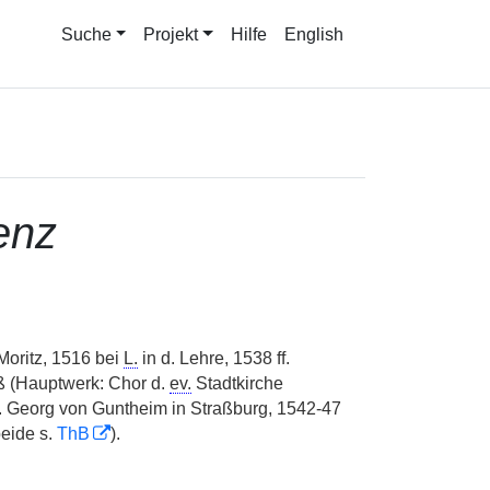
Suche
Projekt
Hilfe
English
enz
oritz, 1516 bei
L.
in d. Lehre, 1538 ff.
ß (Hauptwerk: Chor d.
ev.
Stadtkirche
. Georg von Guntheim in Straßburg, 1542-47
beide s.
ThB
).