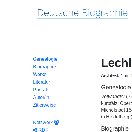
Deutsche
Biographie
Lechl
Genealogie
Biographie
Werke
Architekt,
*
um 1
Literatur
Genealogie
Porträts
Verwandter
(?)
Autor/in
kurpfälz.
Oberb
Zitierweise
Michelstadt 15
in Heidelberg
Netzwerk
Biographie
RDF