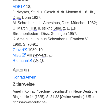
ADB
18;
J. Neyses,
Stud.
z.
Gesch.
d.
dt.
Motette d. 16.
Jh.
,
Diss.
Bonn 1927;
M. Schreiber, L.
L.
Athesinus,
Diss.
München 1932;
U. Martin,
Hist.
u. stilkrit.
Stud.
z.
L.
L.
s
Strophenliedern,
Diss.
Göttingen 1957;
K. Ameln, in:
Lb.
aus Schwaben u. Franken VII,
1960, S. 70-91;
Grove
1980, 10;
MGG
VIII
(
W-Verz.
,
L
)
;
Riemann
(
W
,
L
).
Autor/in
Konrad Ameln
Zitierweise
Ameln, Konrad, "Lechner, Leonhard" in: Neue Deutsche
Biographie 14 (1985), S. 31-32 [Online-Version]; URL:
https://www.deutsche-