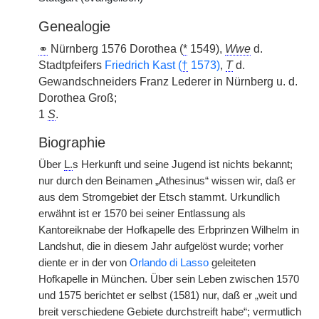
Genealogie
⚭
Nürnberg 1576 Dorothea (
*
1549),
Wwe
d.
Stadtpfeifers
Friedrich Kast (
†
1573)
,
T
d.
Gewandschneiders Franz Lederer in Nürnberg u. d.
Dorothea Groß;
1
S
.
Biographie
Über
L.
s Herkunft und seine Jugend ist nichts bekannt;
nur durch den Beinamen „Athesinus“ wissen wir, daß er
aus dem Stromgebiet der Etsch stammt. Urkundlich
erwähnt ist er 1570 bei seiner Entlassung als
Kantoreiknabe der Hofkapelle des Erbprinzen Wilhelm in
Landshut, die in diesem Jahr aufgelöst wurde; vorher
diente er in der von
Orlando di Lasso
geleiteten
Hofkapelle in München. Über sein Leben zwischen 1570
und 1575 berichtet er selbst (1581) nur, daß er „weit und
breit verschiedene Gebiete durchstreift habe“; vermutlich