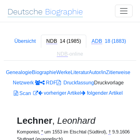
Deutsche
Biographie
Übersicht
NDB
14 (1985)
ADB
18 (1883)
NDB
-online
Genealogie
Biographie
Werke
Literatur
Autor/in
Zitierweise
Netzwerk
RDF
Druckfassung
Druckvorlage
vorheriger Artikel
folgender Artikel
Scan
Lechner
,
Leonhard
Komponist,
*
um 1553 im Etschtal (Südtirol),
†
9.9.1606
Stuttgart (evangelisch)