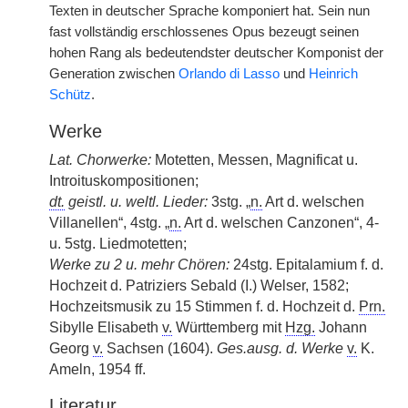
Texten in deutscher Sprache komponiert hat. Sein nun
fast vollständig erschlossenes Opus bezeugt seinen
hohen Rang als bedeutendster deutscher Komponist der
Generation zwischen
Orlando di Lasso
und
Heinrich
Schütz
.
Werke
Lat. Chorwerke:
Motetten, Messen, Magnificat u.
Introituskompositionen;
dt.
geistl. u. weltl. Lieder:
3stg. „
n.
Art d. welschen
Villanellen“, 4stg. „
n.
Art d. welschen Canzonen“, 4-
u. 5stg. Liedmotetten;
Werke zu 2 u. mehr Chören:
24stg. Epitalamium f. d.
Hochzeit d. Patriziers Sebald (I.) Welser, 1582;
Hochzeitsmusik zu 15 Stimmen f. d. Hochzeit d.
Prn.
Sibylle Elisabeth
v.
Württemberg mit
Hzg.
Johann
Georg
v.
Sachsen (1604).
Ges.ausg. d. Werke
v.
K.
Ameln, 1954 ff.
Literatur