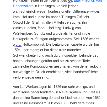
Hofkapellmeister in den Dienst des
Gf.
Eitel Friedrich von
Hohenzollern
in Hechingen, verließ jedoch –
wahrscheinlich wegen konfessioneller Differenzen – den
kath.
Hof und suchte im nahen Tübingen Zuflucht.
Obwohl der Graf mit allen Mitteln versuchte, ihn
zurückzuholen, fand
L.
bei
Hzg.
Ludwig von
Württemberg Schutz und wurde als Tenorist in die
Hofkapelle zu Stuttgart aufgenommen. Seit 1586 war er
württ.
Hofkomponist. Die Leitung der Kapelle wurde ihm
1594 übertragen; er hat diese trotz mancher
Schwierigkeiten und auch durch Krankheit behindert zu
hohen Leistungen geführt und bis zu seinem Tode
zahlreiche Kompositionen geschaffen, von denen jedoch
nur wenige im Druck erschienen, viele handschriftliche
verlorengegangen sind.
Von
L.
s Werken lagen bis 1926 nur sehr wenige, und
nicht seine bedeutendsten, in Neuausgaben vor. Erst als
dann seine Sammlung deutscher Liedmotetten von 1582
und seine Passionsmusik von 1593, bald darauf das