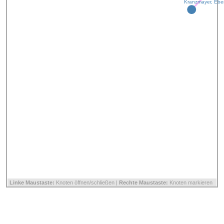
Kranzmayer, Ebe
Linke Maustaste:
Knoten öffnen/schließen |
Rechte Maustaste:
Knoten markieren