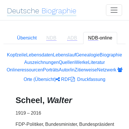
Deutsche
Biographie
Übersicht
NDB
ADB
NDB
-online
Kopfzeile
Lebensdaten
Lebenslauf
Genealogie
Biographie
Auszeichnungen
Quellen
Werke
Literatur
Onlineressourcen
Porträts
Autor/in
Zitierweise
Netzwerk
Orte (Übersicht)
RDF
Druckfassung
Scheel,
Walter
1919 – 2016
FDP-Politiker, Bundesminister, Bundespräsident