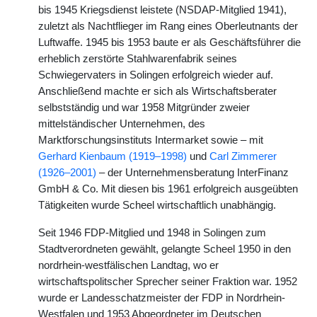
bis 1945 Kriegsdienst leistete (NSDAP-Mitglied 1941),
zuletzt als Nachtflieger im Rang eines Oberleutnants der
Luftwaffe. 1945 bis 1953 baute er als Geschäftsführer die
erheblich zerstörte Stahlwarenfabrik seines
Schwiegervaters in Solingen erfolgreich wieder auf.
Anschließend machte er sich als Wirtschaftsberater
selbstständig und war 1958 Mitgründer zweier
mittelständischer Unternehmen, des
Marktforschungsinstituts Intermarket sowie – mit
Gerhard Kienbaum (1919–1998)
und
Carl Zimmerer
(1926–2001)
– der Unternehmensberatung InterFinanz
GmbH & Co. Mit diesen bis 1961 erfolgreich ausgeübten
Tätigkeiten wurde Scheel wirtschaftlich unabhängig.
Seit 1946 FDP-Mitglied und 1948 in Solingen zum
Stadtverordneten gewählt, gelangte Scheel 1950 in den
nordrhein-westfälischen Landtag, wo er
wirtschaftspolitscher Sprecher seiner Fraktion war. 1952
wurde er Landesschatzmeister der FDP in Nordrhein-
Westfalen und 1953 Abgeordneter im Deutschen