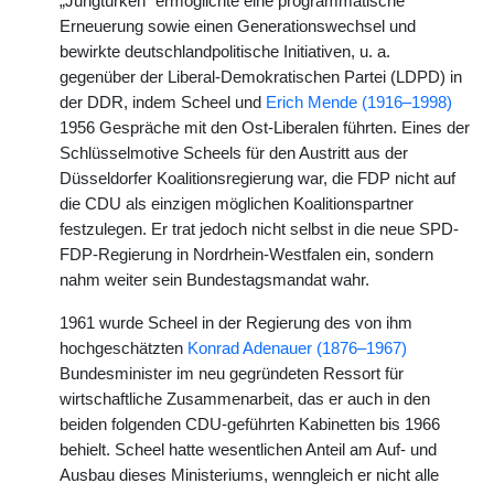
„Jungtürken“ ermöglichte eine programmatische
Erneuerung sowie einen Generationswechsel und
bewirkte deutschlandpolitische Initiativen, u. a.
gegenüber der Liberal-Demokratischen Partei (LDPD) in
der DDR, indem Scheel und
Erich Mende (1916–1998)
1956 Gespräche mit den Ost-Liberalen führten. Eines der
Schlüsselmotive Scheels für den Austritt aus der
Düsseldorfer Koalitionsregierung war, die FDP nicht auf
die CDU als einzigen möglichen Koalitionspartner
festzulegen. Er trat jedoch nicht selbst in die neue SPD-
FDP-Regierung in Nordrhein-Westfalen ein, sondern
nahm weiter sein Bundestagsmandat wahr.
1961 wurde Scheel in der Regierung des von ihm
hochgeschätzten
Konrad Adenauer (1876–1967)
Bundesminister im neu gegründeten Ressort für
wirtschaftliche Zusammenarbeit, das er auch in den
beiden folgenden CDU-geführten Kabinetten bis 1966
behielt. Scheel hatte wesentlichen Anteil am Auf- und
Ausbau dieses Ministeriums, wenngleich er nicht alle