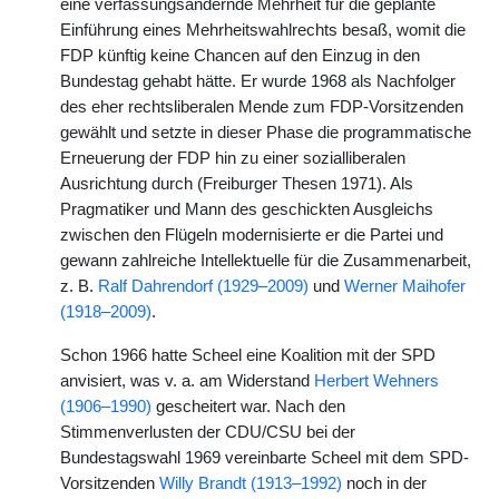
eine verfassungsändernde Mehrheit für die geplante
Einführung eines Mehrheitswahlrechts besaß, womit die
FDP künftig keine Chancen auf den Einzug in den
Bundestag gehabt hätte. Er wurde 1968 als Nachfolger
des eher rechtsliberalen Mende zum FDP-Vorsitzenden
gewählt und setzte in dieser Phase die programmatische
Erneuerung der FDP hin zu einer sozialliberalen
Ausrichtung durch (Freiburger Thesen 1971). Als
Pragmatiker und Mann des geschickten Ausgleichs
zwischen den Flügeln modernisierte er die Partei und
gewann zahlreiche Intellektuelle für die Zusammenarbeit,
z. B.
Ralf Dahrendorf (1929–2009)
und
Werner Maihofer
(1918–2009)
.
Schon 1966 hatte Scheel eine Koalition mit der SPD
anvisiert, was v. a. am Widerstand
Herbert Wehners
(1906–1990)
gescheitert war. Nach den
Stimmenverlusten der CDU/CSU bei der
Bundestagswahl 1969 vereinbarte Scheel mit dem SPD-
Vorsitzenden
Willy Brandt (1913–1992)
noch in der