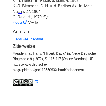
K. H. Hurten, in: Praxis d.
Math.
4, 1962;
K.-R. Biermann, D.
H.
u. d. Berliner
Ak.
, in:
Math.
Nachrr.
27, 1964;
C. Reid,
H.
, 1970
(
P
)
;
Pogg.
V-VIIa.
Autor/in
Hans Freudenthal
Zitierweise
Freudenthal, Hans, "Hilbert, David" in: Neue Deutsche
Biographie 9 (1972), S. 115-117 [Online-Version]; URL:
https://www.deutsche-
biographie.de/gnd11855090X.html#ndbcontent