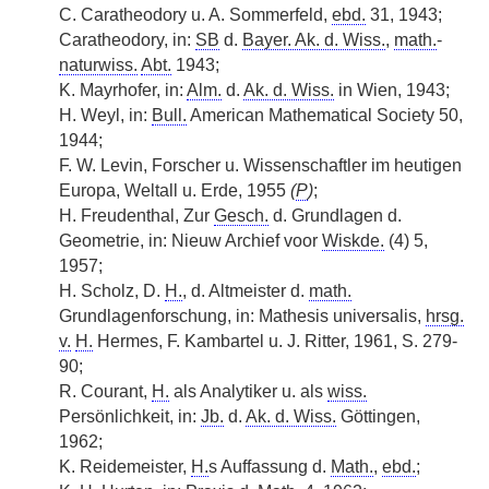
C. Caratheodory u. A. Sommerfeld,
ebd.
31, 1943;
Caratheodory, in:
SB
d.
Bayer. Ak. d. Wiss.
,
math.
-
naturwiss.
Abt.
1943;
K. Mayrhofer, in:
Alm.
d.
Ak. d. Wiss.
in Wien, 1943;
H. Weyl, in:
Bull.
American Mathematical Society 50,
1944;
F. W. Levin, Forscher u. Wissenschaftler im heutigen
Europa, Weltall u. Erde, 1955
(
P
)
;
H. Freudenthal, Zur
Gesch.
d. Grundlagen d.
Geometrie, in: Nieuw Archief voor
Wiskde.
(4) 5,
1957;
H. Scholz, D.
H.
, d. Altmeister d.
math.
Grundlagenforschung, in: Mathesis universalis,
hrsg.
v.
H.
Hermes, F. Kambartel u. J. Ritter, 1961, S. 279-
90;
R. Courant,
H.
als Analytiker u. als
wiss.
Persönlichkeit, in:
Jb.
d.
Ak. d. Wiss.
Göttingen,
1962;
K. Reidemeister,
H.
s Auffassung d.
Math.
,
ebd.
;