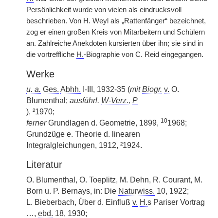
Persönlichkeit wurde von vielen als eindrucksvoll
beschrieben. Von H. Weyl als „Rattenfänger“ bezeichnet,
zog er einen großen Kreis von Mitarbeitern und Schülern
an. Zahlreiche Anekdoten kursierten über ihn; sie sind in
die vortreffliche
H.
-Biographie von C. Reid eingegangen.
Werke
u. a.
Ges.
Abhh.
I-III, 1932-35 (
mit
Biogr.
v.
O.
Blumenthal;
ausführl.
W-Verz.
,
P
), ²1970;
10
ferner
Grundlagen d. Geometrie, 1899,
1968;
Grundzüge e. Theorie d. linearen
Integralgleichungen, 1912, ²1924.
Literatur
O. Blumenthal, O. Toeplitz, M. Dehn, R. Courant, M.
Born u. P. Bernays, in: Die
Naturwiss.
10, 1922;
L. Bieberbach, Über d. Einfluß
v.
H.
s Pariser Vortrag
…,
ebd.
18, 1930;