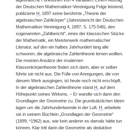
algebraische Funktionen von 4 Variablen. Einem Auftrag
der Deutschen Mathematiker-Vereinigung Folge leistend,
publizierte
H.
1897 seine berühmte „Theorie der
algebraischen Zahlkörper“ (Jahresbericht der Deutschen
Mathematiker-Vereinigung 4, 1897, S. 175-546), den
sogenannten „Zahlbericht“, eines der klassischen Stücke
der Mathematik, ein Meisterwerk mathematischer
Literatur, auf den ein halbes Jahrhundert lang alle
schworen, die algebraische Zahlentheorie lernen wollten.
Die meisten Ansätze der modernen
Klassenkörpertheorie finden sich darin, aber er selber
führte sie nicht aus. Die Fülle von Anregungen, die von
diesem Werk ausgingen, ist heute noch nicht erschöpft.
In der algebraischen Zahlentheorie stand
H.
auf dem
Höhepunkt seines Wirkens. – Er wandte sich dann den
Grundlagen der Geometrie zu. Die grundsätzlichen Ideen
lagen um die Jahrhundertwende in der Luft.
H.
arbeitete
sie in seinem Büchlein „Grundlagen der Geometrie“
(1899, ⁹1962) aus, wie kein anderer es damals hätte tun
können. Klar tritt darin die Geometrie als deduktive