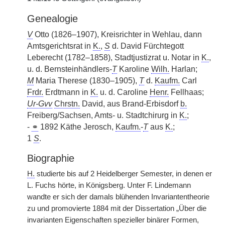
Genealogie
V
Otto (1826–1907), Kreisrichter in Wehlau, dann
Amtsgerichtsrat in
K.
,
S
d. David Fürchtegott
Leberecht (1782–1858), Stadtjustizrat u. Notar in
K.
,
u. d. Bernsteinhändlers-
T
Karoline
Wilh.
Harlan;
M
Maria Therese (1830–1905),
T
d.
Kaufm.
Carl
Frdr.
Erdtmann in
K.
u. d. Caroline
Henr.
Fellhaas;
Ur-Gvv
Chrstn.
David, aus Brand-Erbisdorf
b.
Freiberg/Sachsen, Amts- u. Stadtchirurg in
K.
;
-
⚭
1892 Käthe Jerosch,
Kaufm.
-
T
aus
K.
;
1
S
.
Biographie
H.
studierte bis auf 2 Heidelberger Semester, in denen er
L. Fuchs hörte, in Königsberg. Unter F. Lindemann
wandte er sich der damals blühenden Invariantentheorie
zu und promovierte 1884 mit der Dissertation „Über die
invarianten Eigenschaften spezieller binärer Formen,