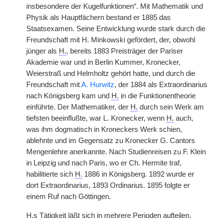
insbesondere der Kugelfunktionen“. Mit Mathematik und
Physik als Hauptfächern bestand er 1885 das
Staatsexamen. Seine Entwicklung wurde stark durch die
Freundschaft mit H. Minkowski gefördert, der, obwohl
jünger als
H.
, bereits 1883 Preisträger der Pariser
Akademie war und in Berlin Kummer, Kronecker,
Weierstraß und Helmholtz gehört hatte, und durch die
Freundschaft mit
A. Hurwitz
, der 1884 als Extraordinarius
nach Königsberg kam und
H.
in die Funktionentheorie
einführte. Der Mathematiker, der
H.
durch sein Werk am
tiefsten beeinflußte, war L. Kronecker, wenn
H.
auch,
was ihm dogmatisch in Kroneckers Werk schien,
ablehnte und im Gegensatz zu Kronecker G. Cantors
Mengenlehre anerkannte. Nach Studienreisen zu F. Klein
in Leipzig und nach Paris, wo er Ch. Hermite traf,
habilitierte sich
H.
1886 in Königsberg. 1892 wurde er
dort Extraordinarius, 1893 Ordinarius. 1895 folgte er
einem Ruf nach Göttingen.
H.
s Tätigkeit läßt sich in mehrere Perioden aufteilen.