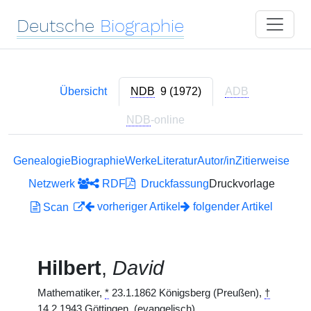
Deutsche
Biographie
Übersicht
NDB
9 (1972)
ADB
NDB
-online
Genealogie
Biographie
Werke
Literatur
Autor/in
Zitierweise
Netzwerk
RDF
Druckfassung
Druckvorlage
vorheriger Artikel
folgender Artikel
Scan
Hilbert
,
David
Mathematiker,
*
23.1.1862 Königsberg (Preußen),
†
14.2.1943 Göttingen. (evangelisch)