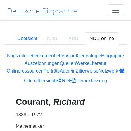
Deutsche
Biographie
Übersicht
NDB
ADB
NDB
-online
Kopfzeile
Lebensdaten
Lebenslauf
Genealogie
Biographie
Auszeichnungen
Quellen
Werke
Literatur
Onlineressourcen
Porträts
Autor/in
Zitierweise
Netzwerk
Orte (Übersicht)
RDF
Druckfassung
Courant,
Richard
1888 – 1972
Mathematiker