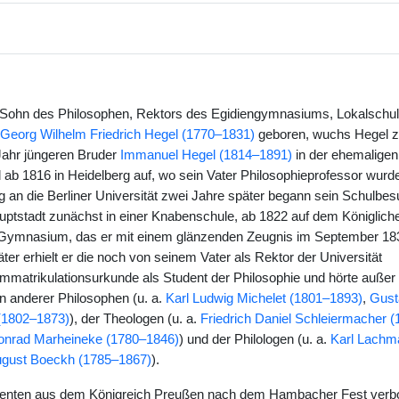
 Sohn des Philosophen, Rektors des Egidiengymnasiums, Lokalschul
Georg Wilhelm Friedrich Hegel (1770–1831)
geboren, wuchs Hegel
Jahr jüngeren Bruder
Immanuel Hegel (1814–1891)
in der ehemaligen
 ab 1816 in Heidelberg auf, wo sein Vater Philosophieprofessor wurd
 an die Berliner Universität zwei Jahre später begann sein Schulbes
ptstadt zunächst in einer Knabenschule, ab 1822 auf dem Königlich
Gymnasium, das er mit einem glänzenden Zeugnis im September 183
er erhielt er die noch von seinem Vater als Rektor der Universität
Immatrikulationsurkunde als Student der Philosophie und hörte außer 
en anderer Philosophen (u. a.
Karl Ludwig Michelet (1801–1893)
,
Gust
 (1802–1873)
), der Theologen (u. a.
Friedrich Daniel Schleiermacher 
Konrad Marheineke (1780–1846)
) und der Philologen (u. a.
Karl Lachm
gust Boeckh (1785–1867)
).
enten aus dem Königreich Preußen nach dem Hambacher Fest verbo