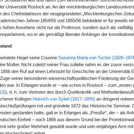
 Schuldienst aus und nahm zum bevorstehenden Sommersemester de
er Universität Rostock an. An der mecklenburgischen Landesuniversit
t des Chefredakteurs der neugegründeten „Mecklenburgischen Zeitun
akademischen Jahren 1854/55 und 1855/56 bekleidete er für jeweils ei
hohen Ansehens nicht nur als Professor, sondern auch als vielfältig t
onsparlament, wo er als gemäßigt liberaler Anhänger der konstitution
nstand
heiratete Hegel seine Cousine
Susanna Maria von Tucher (1826–187
ne Mutter. Nicht zuletzt seiner Frau zuliebe nahm er, der zuvor ver
 1856 den Ruf auf einen Lehrstuhl für Geschichte an der Universität 
Zuge seiner besonderen wissenschaftspolitischen Förderung der Ge
en war. In Erlangen wurde er – wie schon in Rostock – zum „ersten wi
13)
), d. h. zum Vertreter des durch Quellenkritik und Methodenbewußt
chener Kollegen
Heinrich von Sybel (1817–1895)
an dringend notwe
Abschlußprüfungen mit und gründete 1872 das Historische Seminar. Obw
nsten gestanden hatte, galt er in Erlangen als „Preuße“, der – als A
utschen Einheit – noch 1866 aus diesem Grund bei der Prorektorwahl 
mit sehr großer Mehrheit gewählt wurde und sein einjähriges Amt mit
en Hochschulen“ antrat.