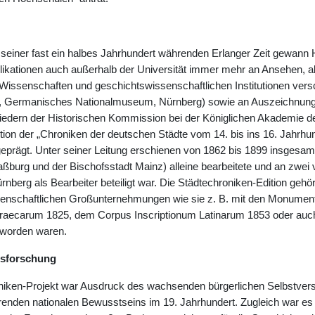
einer fast ein halbes Jahrhundert währenden Erlanger Zeit gewann Hege
likationen auch außerhalb der Universität immer mehr an Ansehen, ab
issenschaften und geschichtswissenschaftlichen Institutionen ver
lin, Germanisches Nationalmuseum, Nürnberg) sowie an Auszeichnun
edern der Historischen Kommission bei der Königlichen Akademie d
ition der „Chroniken der deutschen Städte vom 14. bis ins 16. Jahrhu
geprägt. Unter seiner Leitung erschienen von 1862 bis 1899 insgesam
aßburg und der Bischofsstadt Mainz) alleine bearbeitete und an zwei
nberg als Bearbeiter beteiligt war. Die Städtechroniken-Edition gehör
senschaftlichen Großunternehmungen wie sie z. B. mit den Monumen
raecarum 1825, dem Corpus Inscriptionum Latinarum 1853 oder auch
worden waren.
tsforschung
iken-Projekt war Ausdruck des wachsenden bürgerlichen Selbstvers
renden nationalen Bewusstseins im 19. Jahrhundert. Zugleich war es e