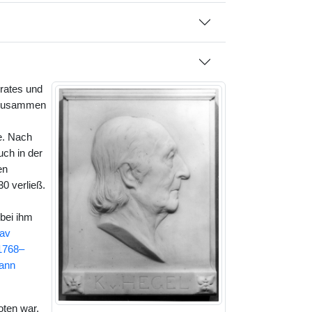
rates und
 zusammen
e. Nach
uch in der
en
0 verließ.
bei ihm
av
(1768–
ann
ten war,