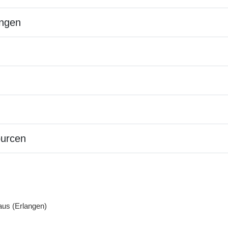
ngen
ourcen
us (Erlangen)