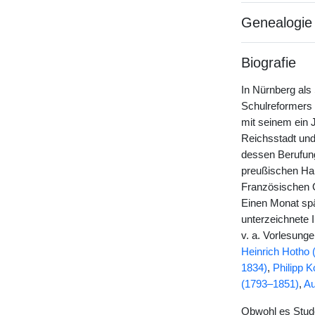
Genealogie
Biografie
In Nürnberg als
Schulreformers
mit seinem ein 
Reichsstadt und
dessen Berufung
preußischen Hau
Französischen 
Einen Monat spät
unterzeichnete 
v. a. Vorlesung
Heinrich Hotho
1834)
,
Philipp 
(1793–1851)
,
Au
Obwohl es Stud