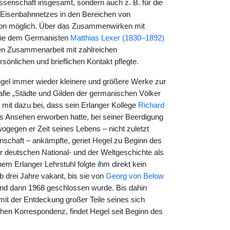
ssenschaft insgesamt, sondern auch z. B. für die
Eisenbahnnetzes in den Bereichen von
tion möglich. Über das Zusammenwirken mit
ie dem Germanisten
Matthias Lexer (1830–1892)
n Zusammenarbeit mit zahlreichen
sönlichen und brieflichen Kontakt pflegte.
Hegel immer wieder kleinere und größere Werke zur
afie „Städte und Gilden der germanischen Völker
 mit dazu bei, dass sein Erlanger Kollege
Richard
es Ansehen erworben hatte, bei seiner Beerdigung
ogegen er Zeit seines Lebens – nicht zuletzt
schaft – ankämpfte, geriet Hegel zu Beginn des
r deutschen National- und der Weltgeschichte als
nem Erlanger Lehrstuhl folgte ihm direkt kein
b drei Jahre vakant, bis sie von
Georg von Below
d dann 1968 geschlossen wurde. Bis dahin
it der Entdeckung großer Teile seines sich
hen Korrespondenz, findet Hegel seit Beginn des