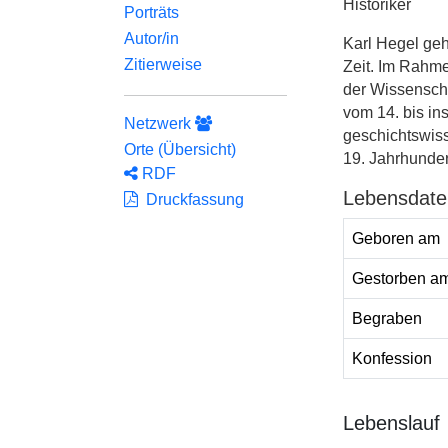
Historiker
Porträts
Autor/in
Karl Hegel geh
Zitierweise
Zeit. Im Rahm
der Wissenscha
vom 14. bis in
Netzwerk
geschichtswiss
Orte (Übersicht)
19. Jahrhunder
RDF
Lebensdate
Druckfassung
Geboren am
Gestorben a
Begraben
Konfession
Lebenslauf