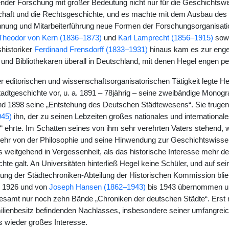
ender Forschung mit großer Bedeutung nicht nur für die Geschichtswi
haft und die Rechtsgeschichte, und es machte mit dem Ausbau des 
nnung und Mitarbeiterführung neue Formen der Forschungsorganisa
Theodor von Kern (1836–1873)
und
Karl Lamprecht (1856–1915)
sow
historiker
Ferdinand Frensdorff (1833–1931)
hinaus kam es zur enge
und Bibliothekaren überall in Deutschland, mit denen Hegel engen per
ner editorischen und wissenschaftsorganisatorischen Tätigkeit legte 
adtgeschichte vor, u. a. 1891 – 78jährig – seine zweibändige Monogr
 und 1898 seine „Entstehung des Deutschen Städtewesens“. Sie trugen
945)
ihn, der zu seinen Lebzeiten großes nationales und international
l“ ehrte. Im Schatten seines von ihm sehr verehrten Vaters stehend, w
ehr von der Philosophie und seine Hinwendung zur Geschichtswissen
s weitgehend in Vergessenheit, als das historische Interesse mehr de
hte galt. An Universitäten hinterließ Hegel keine Schüler, und auf sei
itung der Städtechroniken-Abteilung der Historischen Kommission blie
 1926 und von
Joseph Hansen (1862–1943)
bis 1943 übernommen un
esamt nur noch zehn Bände „Chroniken der deutschen Städte“. Erst m
milienbesitz befindenden Nachlasses, insbesondere seiner umfangreic
s wieder großes Interesse.