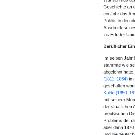
Wunsch aus dem
Geschichte an d
ein Jahr das Am
Politik. In den 
Ausdruck seines 
ins Erfurter Uni
Beruflicher Ei
Im selben Jahr 
stammte wie sei
abgelehnt hatte,
(1811–1864)
im 
geschaffen word
Kolde (1850–19
mit seinem Mün
der staatlichen 
preußischen Die
Problems der de
aber dann 1870 
und die deutsch