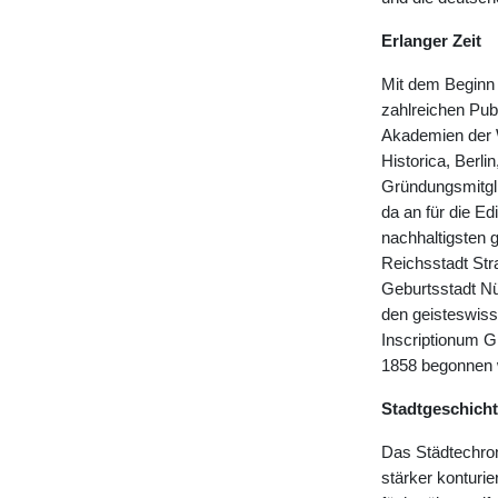
Erlanger Zeit
Mit dem Beginn s
zahlreichen Pub
Akademien der W
Historica, Ber
Gründungsmitgli
da an für die Ed
nachhaltigsten 
Reichsstadt Str
Geburtsstadt Nür
den geisteswis
Inscriptionum G
1858 begonnen 
Stadtgeschich
Das Städtechron
stärker konturie