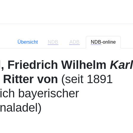
Übersicht
NDB
ADB
NDB
-online
, Friedrich Wilhelm
Karl
) Ritter von
(seit 1891
lich bayerischer
naladel)