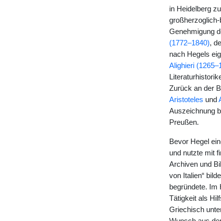
in Heidelberg 
großherzoglich-b
Genehmigung de
(1772–1840)
, d
nach Hegels eig
Alighieri (1265–
Literaturhistorik
Zurück an der Be
Aristoteles
und
Auszeichnung be
Preußen.
Bevor Hegel eine
und nutzte mit 
Archiven und Bi
von Italien“ bild
begründete. Im 
Tätigkeit als Hi
Griechisch unte