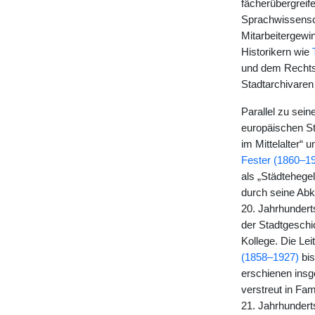
fächerübergreif
Sprachwissensc
Mitarbeitergewi
Historikern wie
und dem Rechts
Stadtarchivaren 
Parallel zu sei
europäischen St
im Mittelalter“
Fester (1860–1
als „Städtehege
durch seine Abk
20. Jahrhundert
der Stadtgeschic
Kollege. Die Le
(1858–1927)
bis
erschienen insg
verstreut in Fa
21. Jahrhundert