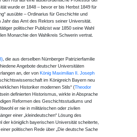
n Ruf auf eine außerordentliche Professur der
ät wurde er 1848 – bevor er bis Herbst 1849 für
g“ ausübte – Ordinarius für Geschichte und
n Jahr das Amt des Rektors seiner Universität.
ätiger politischer Publizist war 1850 seine Wahl
ellen Monarchie den Wahlkreis Schwerin vertrat.
8)
, die aus derselben Nürnberger Patrizierfamilie
schiedene Angebote deutscher Universitäten
Erlangen an, der von
König Maximilian II. Joseph
schichtswissenschaft im Königreich Bayern neu
rklichen Historiker modernen Stils“ (
Theodor
sein definierten Historismus, wirkte in Absprache
ndigen Reformen des Geschichtsstudiums und
ohl er nie in militärischen oder zivilen
nhänger einer „kleindeutschen“ Lösung des
der königlich bayerischen Universität scheiterte,
 einer politischen Rede über „Die deutsche Sache