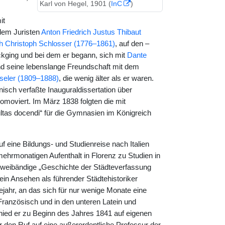
Karl von Hegel, 1901 (
InC
)
it
dem Juristen
Anton Friedrich Justus Thibaut
ch Christoph Schlosser (1776–1861)
, auf den –
kging und bei dem er begann, sich mit
Dante
nd seine lebenslange Freundschaft mit dem
seler (1809–1888)
, die wenig älter als er waren.
nisch verfaßte Inauguraldissertation über
omoviert. Im März 1838 folgten die mit
tas docendi“ für die Gymnasien im Königreich
f eine Bildungs- und Studienreise nach Italien
mehrmonatigen Aufenthalt in Florenz zu Studien in
 zweibändige „Geschichte der Städteverfassung
r sein Ansehen als führender Städtehistoriker
ahr, an das sich für nur wenige Monate eine
 Französisch und in den unteren Latein und
hied er zu Beginn des Jahres 1841 auf eigenen