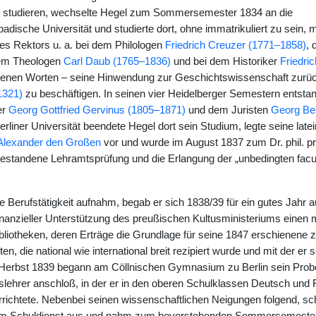
zu studieren, wechselte Hegel zum Sommersemester 1834 an die
adische Universität und studierte dort, ohne immatrikuliert zu sein, m
s Rektors u. a. bei dem Philologen
Friedrich Creuzer (1771–1858)
, 
em Theologen
Carl Daub (1765–1836)
und bei dem Historiker
Friedri
enen Worten – seine Hinwendung zur Geschichtswissenschaft zurüc
1321)
zu beschäftigen. In seinen vier Heidelberger Semestern entsta
er
Georg Gottfried Gervinus (1805–1871)
und dem Juristen
Georg Be
rliner Universität beendete Hegel dort sein Studium, legte seine latei
Alexander den Großen
vor und wurde im August 1837 zum Dr. phil. pr
standene Lehramtsprüfung und die Erlangung der „unbedingten facul
 Berufstätigkeit aufnahm, begab er sich 1838/39 für ein gutes Jahr au
finanzieller Unterstützung des preußischen Kultusministeriums einen 
bliotheken, deren Erträge die Grundlage für seine 1847 erschienene
eten, die national wie international breit rezipiert wurde und mit der e
Herbst 1839 begann am Cöllnischen Gymnasium zu Berlin sein Probej
lfslehrer anschloß, in der er in den oberen Schulklassen Deutsch und
rrichtete. Nebenbei seinen wissenschaftlichen Neigungen folgend, sc