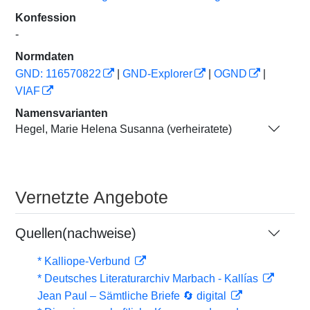
Konfession
-
Normdaten
GND: 116570822
|
GND-Explorer
|
OGND
|
VIAF
Namensvarianten
Hegel, Marie Helena Susanna (verheiratete)
Vernetzte Angebote
Quellen(nachweise)
* Kalliope-Verbund
* Deutsches Literaturarchiv Marbach - Kallías
Jean Paul – Sämtliche Briefe 🔄 digital