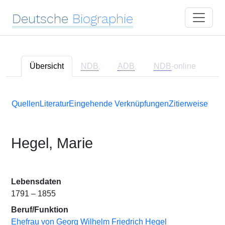
Deutsche
Biographie
Übersicht
NDB
ADB
NDB
-online
Quellen
Literatur
Eingehende Verknüpfungen
Zitierweise
Hegel, Marie
Lebensdaten
1791 – 1855
Beruf/Funktion
Ehefrau von Georg Wilhelm Friedrich Hegel