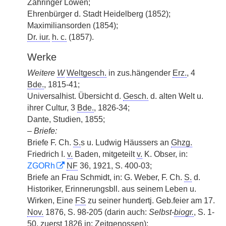
Zähringer Löwen;
Ehrenbürger d. Stadt Heidelberg (1852);
Maximiliansorden (1854);
Dr. iur.
h. c.
(1857).
Werke
Weitere
W
Weltgesch.
in zus.hängender
Erz.
, 4
Bde.
, 1815-41;
Universalhist. Übersicht d.
Gesch.
d. alten Welt u.
ihrer Cultur, 3
Bde.
, 1826-34;
Dante, Studien, 1855;
–
Briefe:
Briefe F. Ch.
S.
s u. Ludwig Häussers an
Ghzg.
Friedrich I.
v.
Baden, mitgeteilt
v.
K. Obser, in:
ZGORh
NF
36, 1921, S. 400-03;
Briefe an Frau Schmidt, in: G. Weber, F. Ch.
S.
d.
Historiker, Erinnerungsbll. aus seinem Leben u.
Wirken, Eine
FS
zu seiner hundertj. Geb.feier am 17.
Nov.
1876, S. 98-205 (darin auch:
Selbst-
biogr.
, S. 1-
50, zuerst 1826 in: Zeitgenossen);