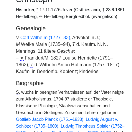
Historiker,
*
17.11.1776 Jever (Ostfriesland),
†
23.9.1861
Heidelberg,
⚰
Heidelberg Bergfriedhof. (evangelisch)
Genealogie
V
Carl Wilhelm (1727–83)
, Advokat in
J.
;
M
Weike Maria (1735–94),
T
d.
Kaufm.
N. N.
Mehrings; 11 ältere
Geschw
;
–
⚭
Frankfurt/M. 1827 Louise Henriette (1791–
1862),
T
d. Wilhelm Anton Hoffmann (1757–1817),
Kaufm.
in Bendorf
b.
Koblenz; kinderlos.
Biographie
S.
wuchs in beengten Verhältnissen auf, der Vater neigte
zum Alkoholismus. 1794-97 studierte er Theologie,
Klassische Philologie, Staatswissenschaften und
Geschichte in Göttingen. Zu seinen Lehrern gehörten
Gottlieb Jacob Planck (1751–1833)
,
Ludwig August
v.
Schlözer (1735–1809)
,
Ludwig Timotheus Spittler (1752–