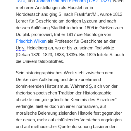
1810)
und
Johann Gottfried Eichhorn (1752–1827)
. Nach
mehreren Anstellungen als Hauslehrer in
Norddeutschland ging
S.
nach Frankfurt/M., wurde 1812
Lehrer für Geschichte am dortigen Lyzeum und nach
dessen Auflösung Stadtbibliothekar. 1809 in Gießen zum
Dr. phil.
promoviert, trat er 1817 die Nachfolge von
Friedrich Wilken
als Professor für Geschichte an der
Univ.
Heidelberg an, wo er bis zu seinem Tod wirkte
(Dekan 1820, 1823, 1833, 1839). Bis 1825 leitete
S.
auch
die Universitätsbibliothek.
Sein historiographisches Werk steht zwischen dem
Denken der Aufklärung und dem zunehmend
dominierenden Historismus. Während
S.
sich von der
rhetorisch-poetischen Tradition der Historiographie
absetzte und „die gründliche Kenntnis des Einzelnen“
verlangte, hielt er doch an einer normativen, auf
moralische Belehrung zielenden Historie fest gegenüber
der neuen, mehr auf einfühlendes Verstehen angelegten
und auf methodischer Quellenforschung basierenden