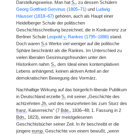
Darstellungsweise. Man hat
S.
, zu dessen Schülern
Georg Gottfried Gervinus (1805–71)
und
Ludwig
Häusser (1818–67)
gehören, auch als Haupt einer
Heidelberger Schule der politischen
Geschichtsschreibung bezeichnet, die in Konkurrenz zur
Berliner Schule
Leopold
v.
Rankes (1795–1886)
stand.
Doch waren
S.
s Werke viel weniger auf die politische
Sphäre beschränkt als die Rankes. Im Unterschied zu
vielen liberalen Gesinnungsfreunden unter den
Historikern nahm
S.
, dem Ideal eines kontemplativen
Lebens anhängend, keinen aktiven Anteil an der
demokratischen Bewegung des Vormärz.
Nachhaltige Wirkung auf das bürgerlich-liberale Publikum
in Deutschland erzielte
S.
mit seiner „Geschichte des
achtzehnten
Jh.
und des neunzehnten bis zum Sturz des
franz.
Kaiserreichs“ (7
Bde.
, 1836–48; 1. Fassung in 2
Bdn.
, 1823), einem der meistgelesenen
Geschichtsbücher seiner Zeit. In ihr beschreibt er die
jüngere
europ.
Geschichte von einem bewußt, „wenn