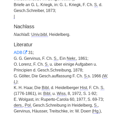
Briefe an G. L. Kriegk, in: G. L. Kriegk, F. Ch.
S.
d.
Gesch.Schreiber, 1873;
|
Nachlass
Nachlaß:
Univ.bibl.
Heidelberg.
Literatur
ADB
31;
G. G. Gervinus, F. Ch.
S.
, Ein
Nekr.
, 1861;
O. Lorenz, F. Ch.
S.
u. über einige Aufgaben u.
Principien d. Gesch.Schreibung, 1878;
G. Gölter, Die Gesch.auffassung F. Ch.
S.
s. 1966
(
W
,
L
)
;
K. H. Haar, Die
Bibl.
d. Heidelberger
Hist.
F. Ch.
S.
(1776-1861), in:
Bibl.
u.
Wiss.
8, 1972, S. 1-92;
E. Wolgast, in: Ruperto-Carola 60, 1977, S. 69-73;
ders.
,
Pol.
Gesch.Schreibung in Heidelberg,
S.
,
Gervinus, Häusser, Treitschke, in: W. Doerr (
Hg.
),