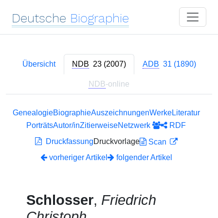
Deutsche
Biographie
Übersicht
NDB
23 (2007)
ADB
31 (1890)
NDB
-online
Genealogie
Biographie
Auszeichnungen
Werke
Literatur
Porträts
Autor/in
Zitierweise
Netzwerk
RDF
Druckfassung
Druckvorlage
Scan
vorheriger Artikel
folgender Artikel
Schlosser
,
Friedrich
Christoph