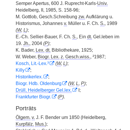
Semper Apertus, 600 J. Ruprecht-Karls-
Univ.
Heidelberg, II, 1985, S. 158-96;
M. Gottlob, Gesch.Schreibung
zw.
Aufklärung u.
Historismus, Johannes
v.
Müller u. F. Ch.
S.
, 1989
(
W
,
L
)
;
E.-Ch. Sellier-Bauer, F. Ch.
S.
, Ein
dt.
Gel.leben im
19.
Jh.
, 2004
(
P
)
;
K. Bader,
Lex.
dt.
Bibliothekare, 1925;
W. Weber,
Biogr. Lex.
z.
Gesch.wiss.
, ²1987;
Kosch, Lit.-Lex.³
(
W
,
L
)
;
Killy
;
Historikerlex.
;
Biogr. Hdb. Oldenburg
(
W
,
L
,
P
)
;
Drüll, Heidelberger Gel.lex.
I;
Frankfurter Biogr.
(
P
).
Porträts
Ölgem.
v.
J. F. Bender um 1850 (Heidelberg,
Kurpfälz.
Mus.
);