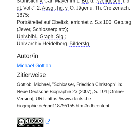
Stahlstich
v.
Carl Mayer im 1.
Bd.
d. „
Weltgesch.
f. d.
dt.
Volk“, 2.
Ausg.
,
hg.
v.
O. Jäger u. Th. Creizenach,
1875;
Porträtrelief auf Obelisk, errichtet
z.
S.
s 100.
Geb.tag
(Jever, Schlosserplatz);
Univ.bibl.
,
Graph. Slg.
;
Univ.archiv Heidelberg,
Bilderslg.
Autor/in
Michael Gottlob
Zitierweise
Gottlob, Michael, "Schlosser, Friedrich Christoph" in:
Neue Deutsche Biographie 23 (2007), S. 104 [Online-
Version]; URL: https://www.deutsche-
biographie.de/gnd118795155.html#ndbcontent