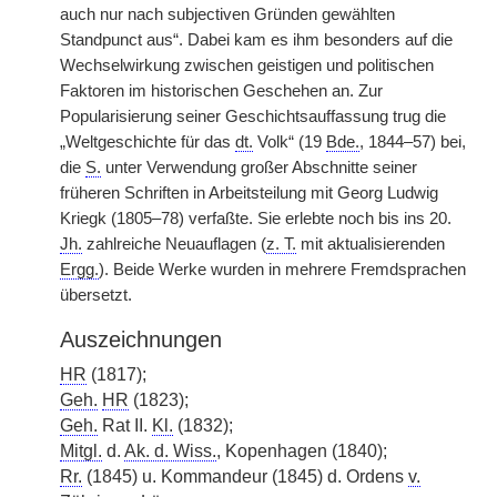
auch nur nach subjectiven Gründen gewählten
Standpunct aus“. Dabei kam es ihm besonders auf die
Wechselwirkung zwischen geistigen und politischen
Faktoren im historischen Geschehen an. Zur
Popularisierung seiner Geschichtsauffassung trug die
„Weltgeschichte für das
dt.
Volk“ (19
Bde.
, 1844–57) bei,
die
S.
unter Verwendung großer Abschnitte seiner
früheren Schriften in Arbeitsteilung mit Georg Ludwig
Kriegk (1805–78) verfaßte. Sie erlebte noch bis ins 20.
Jh.
zahlreiche Neuauflagen (
z. T.
mit aktualisierenden
Ergg.
). Beide Werke wurden in mehrere Fremdsprachen
übersetzt.
Auszeichnungen
HR
(1817);
Geh.
HR
(1823);
Geh.
Rat II.
Kl.
(1832);
Mitgl.
d.
Ak. d. Wiss.
, Kopenhagen (1840);
Rr.
(1845) u. Kommandeur (1845) d. Ordens
v.