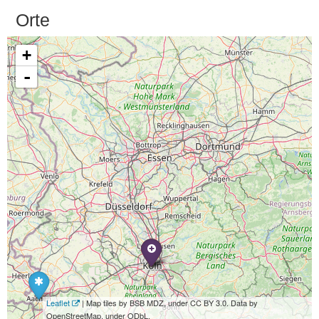
Orte
+
-
Leaflet
| Map tiles by BSB MDZ, under CC BY 3.0. Data by
OpenStreetMap, under ODbL.