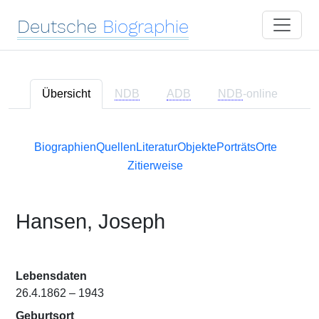
Deutsche
Biographie
Übersicht
NDB
ADB
NDB
-online
Biographien
Quellen
Literatur
Objekte
Porträts
Orte
Zitierweise
Hansen, Joseph
Lebensdaten
26.4.1862 – 1943
Geburtsort