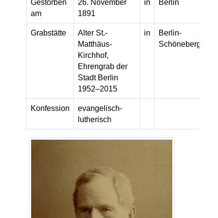
Gestorben
26. November
in
Berlin
am
1891
Grabstätte
Alter St.-
in
Berlin-
Matthäus-
Schöneberg
Kirchhof,
Ehrengrab der
Stadt Berlin
1952–2015
Konfession
evangelisch-
lutherisch