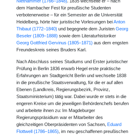
Niethammer (1766–1848)
. 1835 wechselte er – nach
dem Hambacher Fest für preußische Studenten
verbotenerweise – für ein Semester an die Universität
Heidelberg, hörte hier juristische Vorlesungen bei
Anton
Thibaut (1772–1840)
und begegnete dem Juristen
Georg
Beseler (1809–1888)
sowie dem Literaturhistoriker
Georg Gottfried Gervinus (1805–1871)
aus dem engsten
Freundeskreis seines Bruders Karl.
Nach Abschluss seines Studiums und Erster juristischer
Prüfung in Berlin 1836 erwarb Hegel erste praktische
Erfahrungen am Stadtgericht Berlin und wechselte 1838
in die preußische Staatsverwaltung, für die er auf allen
Ebenen (Landkreis, Regierungsbezirk, Provinz,
Staatsministerium) tätig war. Dabei wurde er stets in die
engeren Kreise um die jeweiligen Behördenchefs berufen
und arbeitete ihnen zu: Im Magdeburger
Regierungspräsidium war er Mitarbeiter des
gleichzeitigen Oberpräsidenten von Sachsen,
Eduard
Flottwell (1786–1865)
, im neu geschaffenen preußischen