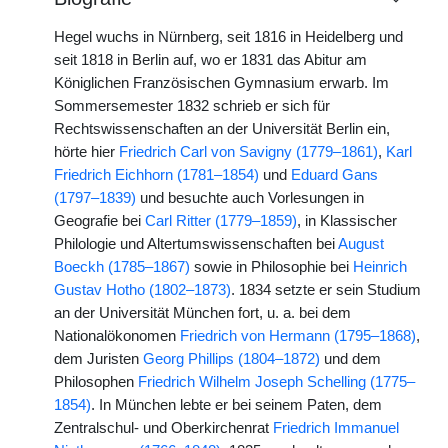
Hegel wuchs in Nürnberg, seit 1816 in Heidelberg und
seit 1818 in Berlin auf, wo er 1831 das Abitur am
Königlichen Französischen Gymnasium erwarb. Im
Sommersemester 1832 schrieb er sich für
Rechtswissenschaften an der Universität Berlin ein,
hörte hier
Friedrich Carl von Savigny (1779–1861)
,
Karl
Friedrich Eichhorn (1781–1854)
und
Eduard Gans
(1797–1839)
und besuchte auch Vorlesungen in
Geografie bei
Carl Ritter (1779–1859)
, in Klassischer
Philologie und Altertumswissenschaften bei
August
Boeckh (1785–1867)
sowie in Philosophie bei
Heinrich
Gustav Hotho (1802–1873)
. 1834 setzte er sein Studium
an der Universität München fort, u. a. bei dem
Nationalökonomen
Friedrich von Hermann (1795–1868)
,
dem Juristen
Georg Phillips (1804–1872)
und dem
Philosophen
Friedrich Wilhelm Joseph Schelling (1775–
1854)
. In München lebte er bei seinem Paten, dem
Zentralschul- und Oberkirchenrat
Friedrich Immanuel