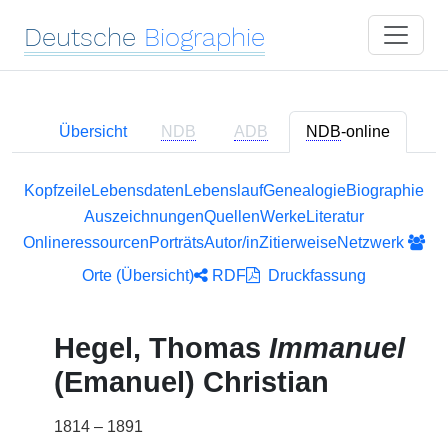
Deutsche
Biographie
Übersicht
NDB
ADB
NDB
-online
Kopfzeile
Lebensdaten
Lebenslauf
Genealogie
Biographie
Auszeichnungen
Quellen
Werke
Literatur
Onlineressourcen
Porträts
Autor/in
Zitierweise
Netzwerk
Orte (Übersicht)
RDF
Druckfassung
Hegel, Thomas
Immanuel
(Emanuel) Christian
1814 – 1891