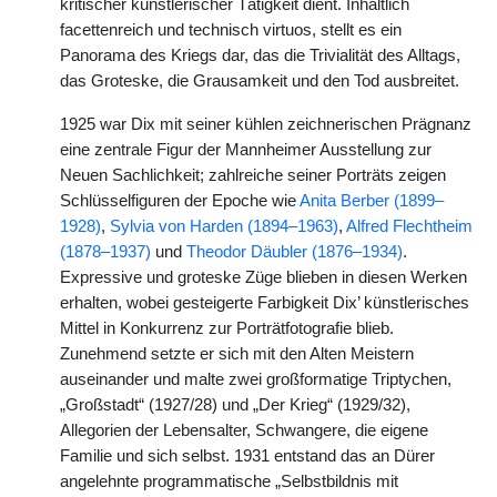
kritischer künstlerischer Tätigkeit dient. Inhaltlich
facettenreich und technisch virtuos, stellt es ein
Panorama des Kriegs dar, das die Trivialität des Alltags,
das Groteske, die Grausamkeit und den Tod ausbreitet.
1925 war Dix mit seiner kühlen zeichnerischen Prägnanz
eine zentrale Figur der Mannheimer Ausstellung zur
Neuen Sachlichkeit; zahlreiche seiner Porträts zeigen
Schlüsselfiguren der Epoche wie
Anita Berber (1899–
1928)
,
Sylvia von Harden (1894–1963)
,
Alfred Flechtheim
(1878–1937)
und
Theodor Däubler (1876–1934)
.
Expressive und groteske Züge blieben in diesen Werken
erhalten, wobei gesteigerte Farbigkeit Dix’ künstlerisches
Mittel in Konkurrenz zur Porträtfotografie blieb.
Zunehmend setzte er sich mit den Alten Meistern
auseinander und malte zwei großformatige Triptychen,
„Großstadt“ (1927/28) und „Der Krieg“ (1929/32),
Allegorien der Lebensalter, Schwangere, die eigene
Familie und sich selbst. 1931 entstand das an Dürer
angelehnte programmatische „Selbstbildnis mit