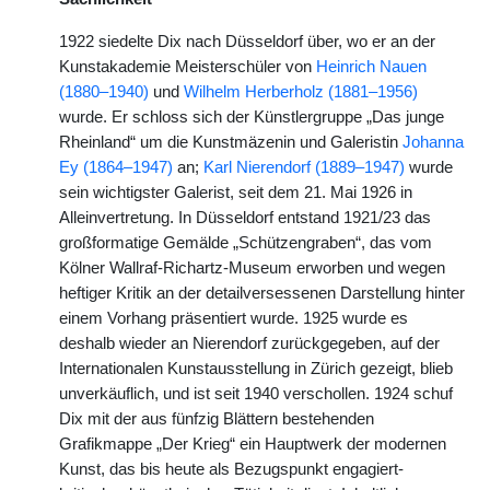
1922 siedelte Dix nach Düsseldorf über, wo er an der
Kunstakademie Meisterschüler von
Heinrich Nauen
(1880–1940)
und
Wilhelm Herberholz (1881–1956)
wurde. Er schloss sich der Künstlergruppe „Das junge
Rheinland“ um die Kunstmäzenin und Galeristin
Johanna
Ey (1864–1947)
an;
Karl Nierendorf (1889–1947)
wurde
sein wichtigster Galerist, seit dem 21. Mai 1926 in
Alleinvertretung. In Düsseldorf entstand 1921/23 das
großformatige Gemälde „Schützengraben“, das vom
Kölner Wallraf-Richartz-Museum erworben und wegen
heftiger Kritik an der detailversessenen Darstellung hinter
einem Vorhang präsentiert wurde. 1925 wurde es
deshalb wieder an Nierendorf zurückgegeben, auf der
Internationalen Kunstausstellung in Zürich gezeigt, blieb
unverkäuflich, und ist seit 1940 verschollen. 1924 schuf
Dix mit der aus fünfzig Blättern bestehenden
Grafikmappe „Der Krieg“ ein Hauptwerk der modernen
Kunst, das bis heute als Bezugspunkt engagiert-