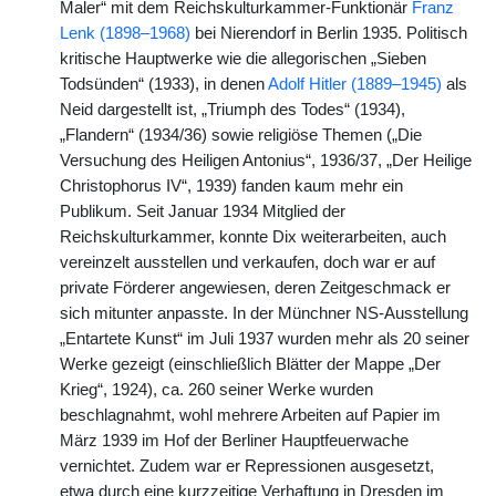
Maler“ mit dem Reichskulturkammer-Funktionär
Franz
Lenk (1898–1968)
bei Nierendorf in Berlin 1935. Politisch
kritische Hauptwerke wie die allegorischen „Sieben
Todsünden“ (1933), in denen
Adolf Hitler (1889–1945)
als
Neid dargestellt ist, „Triumph des Todes“ (1934),
„Flandern“ (1934/36) sowie religiöse Themen („Die
Versuchung des Heiligen Antonius“, 1936/37, „Der Heilige
Christophorus IV“, 1939) fanden kaum mehr ein
Publikum. Seit Januar 1934 Mitglied der
Reichskulturkammer, konnte Dix weiterarbeiten, auch
vereinzelt ausstellen und verkaufen, doch war er auf
private Förderer angewiesen, deren Zeitgeschmack er
sich mitunter anpasste. In der Münchner NS-Ausstellung
„Entartete Kunst“ im Juli 1937 wurden mehr als 20 seiner
Werke gezeigt (einschließlich Blätter der Mappe „Der
Krieg“, 1924), ca. 260 seiner Werke wurden
beschlagnahmt, wohl mehrere Arbeiten auf Papier im
März 1939 im Hof der Berliner Hauptfeuerwache
vernichtet. Zudem war er Repressionen ausgesetzt,
etwa durch eine kurzzeitige Verhaftung in Dresden im