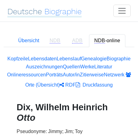
Deutsche
Biographie
Übersicht
NDB
ADB
NDB
-online
Kopfzeile
Lebensdaten
Lebenslauf
Genealogie
Biographie
Auszeichnungen
Quellen
Werke
Literatur
Onlineressourcen
Porträts
Autor/in
Zitierweise
Netzwerk
Orte (Übersicht)
RDF
Druckfassung
Dix, Wilhelm Heinrich
Otto
Pseudonyme: Jimmy; Jim; Toy