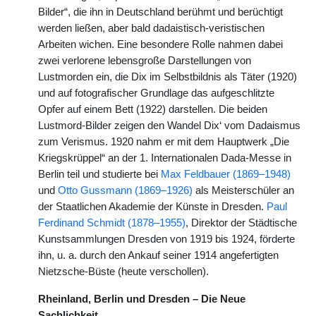
Bilder“, die ihn in Deutschland berühmt und berüchtigt
werden ließen, aber bald dadaistisch-veristischen
Arbeiten wichen. Eine besondere Rolle nahmen dabei
zwei verlorene lebensgroße Darstellungen von
Lustmorden ein, die Dix im Selbstbildnis als Täter (1920)
und auf fotografischer Grundlage das aufgeschlitzte
Opfer auf einem Bett (1922) darstellen. Die beiden
Lustmord-Bilder zeigen den Wandel Dix‘ vom Dadaismus
zum Verismus. 1920 nahm er mit dem Hauptwerk „Die
Kriegskrüppel“ an der 1. Internationalen Dada-Messe in
Berlin teil und studierte bei
Max Feldbauer (1869–1948)
und
Otto Gussmann (1869–1926)
als Meisterschüler an
der Staatlichen Akademie der Künste in Dresden.
Paul
Ferdinand Schmidt (1878–1955)
, Direktor der Städtische
Kunstsammlungen Dresden von 1919 bis 1924, förderte
ihn, u. a. durch den Ankauf seiner 1914 angefertigten
Nietzsche-Büste (heute verschollen).
Rheinland, Berlin und Dresden – Die Neue
Sachlichkeit