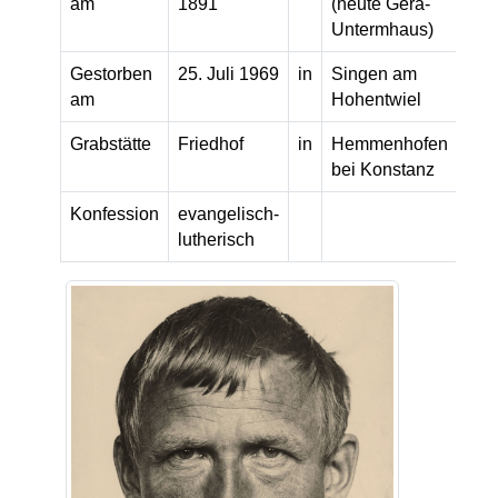
am
1891
(heute Gera-
Untermhaus)
Gestorben
25. Juli 1969
in
Singen am
am
Hohentwiel
Grabstätte
Friedhof
in
Hemmenhofen
bei Konstanz
Konfession
evangelisch-
lutherisch