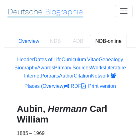
Deutsche
Biographie
Overview
NDB
ADB
NDB
-online
Header
Dates of Life
Curriculum Vitae
Genealogy
Biography
Awards
Primary Sources
Works
Literature
Internet
Portraits
Author
Citation
Network
Places (Overview)
RDF
Print version
Aubin,
Hermann
Carl
William
1885 – 1969