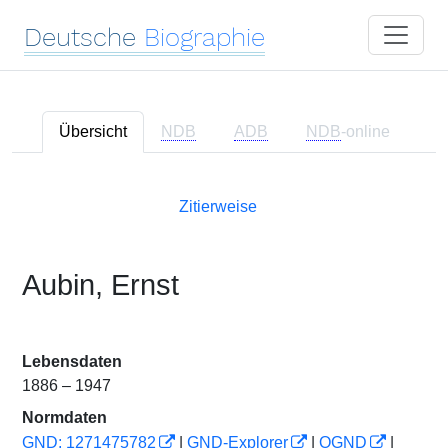
Deutsche
Biographie
Übersicht
NDB
ADB
NDB
-online
Zitierweise
Aubin, Ernst
Lebensdaten
1886 – 1947
Normdaten
GND: 1271475782
|
GND-Explorer
|
OGND
|