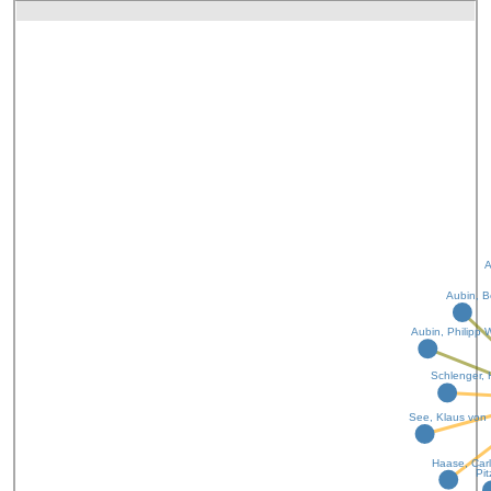
A
Aubin, B
Aubin, Philipp W
Schlenger, 
See, Klaus von
Haase, Carl
Pit