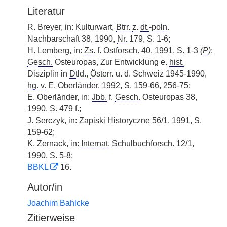
Literatur
R. Breyer, in: Kulturwart,
Btrr.
z.
dt.
-
poln.
Nachbarschaft 38, 1990,
Nr.
179, S. 1-6;
H. Lemberg, in:
Zs.
f. Ostforsch. 40, 1991, S. 1-3
(
P
)
;
Gesch.
Osteuropas, Zur Entwicklung e.
hist.
Disziplin in
Dtld.
,
Österr.
u. d. Schweiz 1945-1990,
hg.
v.
E. Oberländer, 1992, S. 159-66, 256-75;
E. Oberländer, in:
Jbb.
f.
Gesch.
Osteuropas 38,
1990, S. 479 f.;
J. Serczyk, in: Zapiski Historyczne 56/1, 1991, S.
159-62;
K. Zernack, in:
Internat.
Schulbuchforsch. 12/1,
1990, S. 5-8;
BBKL
16.
Autor/in
Joachim Bahlcke
Zitierweise