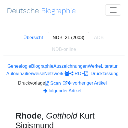
Deutsche
Biographie
Übersicht
NDB
21 (2003)
ADB
NDB
-online
Genealogie
Biographie
Auszeichnungen
Werke
Literatur
Autor/in
Zitierweise
Netzwerk
RDF
Druckfassung
Druckvorlage
vorheriger Artikel
Scan
folgender Artikel
Rhode
,
Gotthold
Kurt
Sigismund