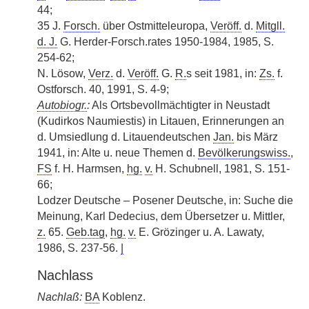
44;
35 J.
Forsch.
über Ostmitteleuropa,
Veröff.
d.
Mitgll.
d. J.
G. Herder-Forsch.rates 1950-1984, 1985, S.
254-62;
N. Lösow,
Verz.
d.
Veröff.
G.
R.
s seit 1981, in:
Zs.
f.
Ostforsch. 40, 1991, S. 4-9;
Autobiogr.
:
Als Ortsbevollmächtigter in Neustadt
(Kudirkos Naumiestis) in Litauen, Erinnerungen an
d. Umsiedlung d. Litauendeutschen
Jan.
bis März
1941, in: Alte u. neue Themen d.
Bevölkerungswiss.
,
FS
f. H. Harmsen,
hg.
v.
H. Schubnell, 1981, S. 151-
66;
Lodzer Deutsche – Posener Deutsche, in: Suche die
Meinung, Karl Dedecius, dem Übersetzer u. Mittler,
z.
65.
Geb.tag
,
hg.
v.
E. Grözinger u. A. Lawaty,
1986, S. 237-56.
|
Nachlass
Nachlaß:
BA
Koblenz.