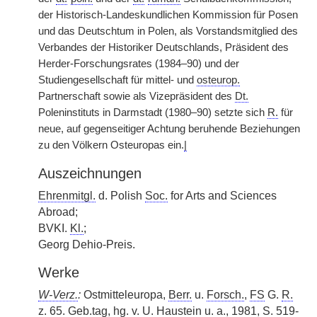
der Historisch-Landeskundlichen Kommission für Posen
und das Deutschtum in Polen, als Vorstandsmitglied des
Verbandes der Historiker Deutschlands, Präsident des
Herder-Forschungsrates (1984–90) und der
Studiengesellschaft für mittel- und
osteurop.
Partnerschaft sowie als Vizepräsident des
Dt.
Poleninstituts in Darmstadt (1980–90) setzte sich
R.
für
neue, auf gegenseitiger Achtung beruhende Beziehungen
zu den Völkern Osteuropas ein.
|
Auszeichnungen
Ehrenmitgl.
d. Polish
Soc.
for Arts and Sciences
Abroad;
BVKI.
Kl.
;
Georg Dehio-Preis.
Werke
W-Verz.
:
Ostmitteleuropa,
Berr.
u.
Forsch.
,
FS
G.
R.
z.
65.
Geb.tag
,
hg.
v.
U. Haustein
u. a.
, 1981, S. 519-