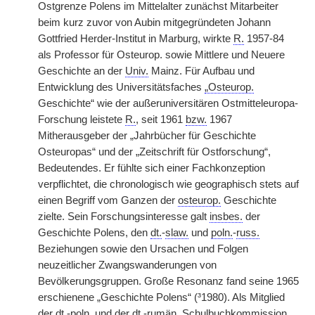
Ostgrenze Polens im Mittelalter zunächst Mitarbeiter
beim kurz zuvor von Aubin mitgegründeten Johann
Gottfried Herder-Institut in Marburg, wirkte
R.
1957-84
als Professor für Osteurop. sowie Mittlere und Neuere
Geschichte an der
Univ.
Mainz. Für Aufbau und
Entwicklung des Universitätsfaches
„Osteurop.
Geschichte“ wie der außeruniversitären Ostmitteleuropa-
Forschung leistete
R.
, seit 1961
bzw.
1967
Mitherausgeber der „Jahrbücher für Geschichte
Osteuropas“ und der „Zeitschrift für Ostforschung“,
Bedeutendes. Er fühlte sich einer Fachkonzeption
verpflichtet, die chronologisch wie geographisch stets auf
einen Begriff vom Ganzen der
osteurop.
Geschichte
zielte. Sein Forschungsinteresse galt
insbes.
der
Geschichte Polens, den
dt.
-
slaw.
und
poln.
-
russ.
Beziehungen sowie den Ursachen und Folgen
neuzeitlicher Zwangswanderungen von
Bevölkerungsgruppen. Große Resonanz fand seine 1965
erschienene „Geschichte Polens“ (³1980). Als Mitglied
der
dt.
-
poln.
und der
dt.
-
rumän.
Schulbuchkommission,