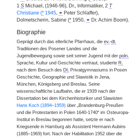
1
S
Michael, (1946-96), Dr., Informatiker, 2
T
Christiane (
*
1945
,
|
⚭
Peter Schlaffer),
Dolmetscherin, Sabine (
*
1950,
⚭
Dr. Achim Boom).
Biographie
Geprägt durch das elterliche Pfarrhaus, die
ev.
-
dt.
Traditionen des Posener Landes und die
Jugendbewegung sowie seit seiner Jugend mit der
poln.
Sprache, Kultur und Geschichte vertraut, studierte
R.
nach dem Besuch des
Dt.
Privatgymnasiums in Posen
Geschichte, Geographie und Slawistik in Jena,
München, Königsberg und Breslau. Seine
wissenschaftliche Laufbahn, die er 1939 nach der
Dissertation bei dem Kirchenhistoriker und Slawisten
Hans Koch (1894–1959)
über „Brandenburg-Preußen
und die Protestanten in Polen 1640-1740“ im Osteuropa-
Institut in Breslau begonnen hatte, setzte er nach
Kriegsende in Hamburg als Assistent Hermann Aubins
(1885–1969) fort. Nach der Habilitation 1952 über die