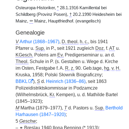
Osteuropa-Historiker,
*
28.1.1916 Kamillental bei
Schildberg (Provinz Posen),
†
20.2.1990 Heidesheim bei
Mainz,
⚰
Mainz, Hauptfriedhof. (evangelisch)
Genealogie
V
Arthur (1868–1967)
,
D. theol.
h. c.
, bis 1941
Pfarrer u.
Sup.
in P., seit 1921 zugleich
Doz.
f.
AT
u.
KGesch.
Polens am
Ev.
Predigerseminar u. an d.
Theol.
Schule in P. (s. Gestalten u. Wege d. Kirche
im Osten, Festgabe f. A.
R.
z.
90. Geb.tage,
hg.
v.
H.
Kruska, 1958; Polski Słownik Biograficzny;
BBKL
),
S
d.
Heinrich (1836–86)
, seit 1863
Polizeidistriktskommissar in Podzamcze
(Wilhelmsbrück,
Kr.
Kempen), u. d. Mathilde Bartel
(1845–1923);
M
Martha (1879–1977),
T
d. Pastors u.
Sup.
Berthold
Harhausen (1847–1920)
;
5
Geschw
;
–
⚭
Breslau 1940 Ilona Benning (
*
1913);