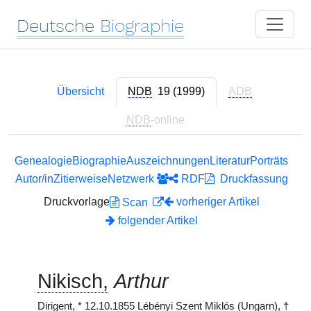
Deutsche
Biographie
Übersicht
NDB
19 (1999)
ADB
NDB
-online
Genealogie
Biographie
Auszeichnungen
Literatur
Porträts
Autor/in
Zitierweise
Netzwerk
RDF
Druckfassung
Druckvorlage
vorheriger Artikel
Scan
folgender Artikel
Nikisch,
Arthur
Dirigent,
*
12.10.1855 Lébényi Szent Miklós (Ungarn),
†