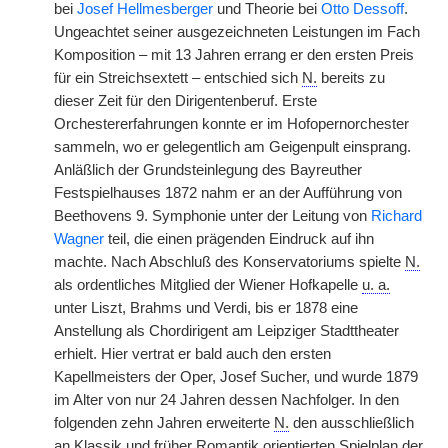
bei
Josef Hellmesberger
und Theorie bei
Otto Dessoff
.
Ungeachtet seiner ausgezeichneten Leistungen im Fach
Komposition – mit 13 Jahren errang er den ersten Preis
für ein Streichsextett – entschied sich
N.
bereits zu
dieser Zeit für den Dirigentenberuf. Erste
Orchestererfahrungen konnte er im Hofopernorchester
sammeln, wo er gelegentlich am Geigenpult einsprang.
Anläßlich der Grundsteinlegung des Bayreuther
Festspielhauses 1872 nahm er an der Aufführung von
Beethovens 9. Symphonie unter der Leitung von
Richard
Wagner
teil, die einen prägenden Eindruck auf ihn
machte. Nach Abschluß des Konservatoriums spielte
N.
als ordentliches Mitglied der Wiener Hofkapelle
u. a.
unter Liszt, Brahms und Verdi, bis er 1878 eine
Anstellung als Chordirigent am Leipziger Stadttheater
erhielt. Hier vertrat er bald auch den ersten
Kapellmeisters der Oper, Josef Sucher, und wurde 1879
im Alter von nur 24 Jahren dessen Nachfolger. In den
folgenden zehn Jahren erweiterte
N.
den ausschließlich
an Klassik und früher Romantik orientierten Spielplan der