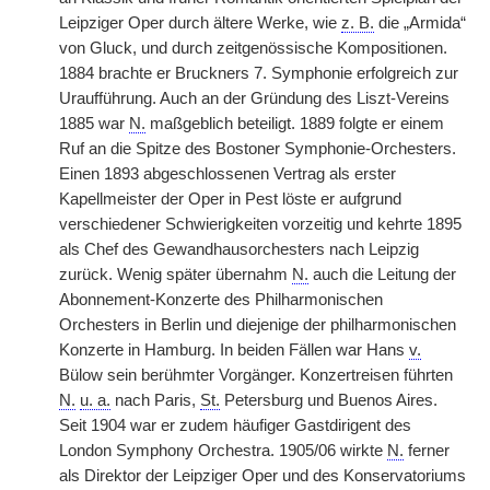
Leipziger Oper durch ältere Werke, wie
z. B.
die „Armida“
von Gluck, und durch zeitgenössische Kompositionen.
1884 brachte er Bruckners 7. Symphonie erfolgreich zur
Uraufführung. Auch an der Gründung des Liszt-Vereins
1885 war
N.
maßgeblich beteiligt. 1889 folgte er einem
Ruf an die Spitze des Bostoner Symphonie-Orchesters.
Einen 1893 abgeschlossenen Vertrag als erster
Kapellmeister der Oper in Pest löste er aufgrund
verschiedener Schwierigkeiten vorzeitig und kehrte 1895
als Chef des Gewandhausorchesters nach Leipzig
zurück. Wenig später übernahm
N.
auch die Leitung der
Abonnement-Konzerte des Philharmonischen
Orchesters in Berlin und diejenige der philharmonischen
Konzerte in Hamburg. In beiden Fällen war Hans
v.
Bülow sein berühmter Vorgänger. Konzertreisen führten
N.
u. a.
nach Paris,
St.
Petersburg und Buenos Aires.
Seit 1904 war er zudem häufiger Gastdirigent des
London Symphony Orchestra. 1905/06 wirkte
N.
ferner
als Direktor der Leipziger Oper und des Konservatoriums