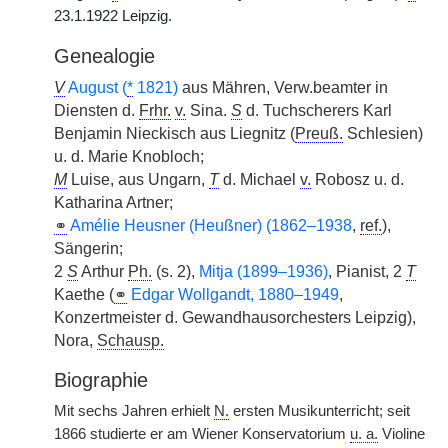
23.1.1922 Leipzig.
Genealogie
V
August (
*
1821)
aus Mähren, Verw.beamter in
Diensten d.
Frhr.
v.
Sina.
S
d. Tuchscherers Karl
Benjamin Nieckisch aus Liegnitz (
Preuß.
Schlesien)
u. d. Marie Knobloch;
M
Luise, aus Ungarn,
T
d. Michael
v.
Robosz u. d.
Katharina Artner;
⚭
Amélie Heusner (Heußner) (1862–1938
,
ref.
),
Sängerin;
2
S
Arthur
Ph.
(s. 2),
Mitja (1899–1936)
, Pianist, 2
T
Kaethe (
⚭
Edgar Wollgandt, 1880–1949
,
Konzertmeister d. Gewandhausorchesters Leipzig),
Nora,
Schausp.
Biographie
Mit sechs Jahren erhielt
N.
ersten Musikunterricht; seit
1866 studierte er am Wiener Konservatorium
u. a.
Violine