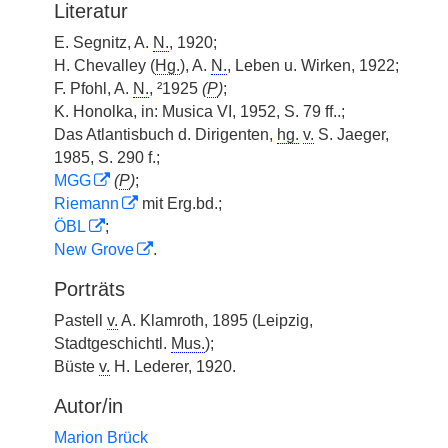
Literatur
E. Segnitz, A.
N.
, 1920;
H. Chevalley (
Hg.
), A.
N.
, Leben u. Wirken, 1922;
F. Pfohl, A.
N.
, ²1925
(
P
)
;
K. Honolka, in: Musica VI, 1952, S. 79 ff..;
Das Atlantisbuch d. Dirigenten,
hg.
v.
S. Jaeger,
1985, S. 290 f.;
MGG
(
P
)
;
Riemann
mit Erg.bd.;
ÖBL
;
New Grove
.
Porträts
Pastell
v.
A. Klamroth, 1895 (Leipzig,
Stadtgeschichtl.
Mus.
);
Büste
v.
H. Lederer, 1920.
Autor/in
Marion Brück