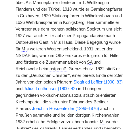
über. Als Marinepfarrer diente er im 1. Weltkrieg in
Flandern und der Türkei. 1918 wurde er Garnisonspfarrer
in Cuxhaven, 1920 Stationspfarrer in Wilhelmshaven und
1926 Wehrkreispfarrer in Königsberg. Hier sammelte er
Vertreter aus dem rechten politischen Spektrum um sich;
1927 war auch Hitler auf einer Propagandareise nach
Ostpreußen Gast in
M.
s Haus. Diese Begegnung wurde
für
M.
s weiteren Weg entscheidend. 1931 trat er der
NSDAP bei, warb im Offizierskorps erfolgreich für Hitler
und förderte die Zusammenarbeit von
SA
und
Reichswehr beim
ostpreuß.
Grenzschutz. 1932 stieß er
zu den „Deutschen Christen“, einer bereits Ende der 20er
Jahre von den beiden Pfarrern
Siegfried Leffler (1900–83)
und
Julius Leutheuser (1900–42)
in Thüringen
gegründeten völkisch-nationalsozialistisch orientierten
Kirchenpartei, die sich unter Führung des Berliner
Pfarrers
Joachim Hossenfelder (1899–1976)
auch in
Preußen sammelte und bei den dortigen Kirchenwahlen
1932 erhebliche Erfolge verzeichnen konnte.
M.
wurde
„Führer“ des
ostpreuß.
Landesverbandes und übernahm