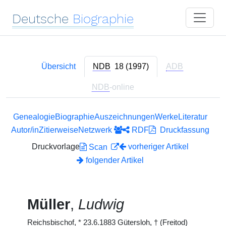
Deutsche
Biographie
Übersicht
NDB
18 (1997)
ADB
NDB
-online
Genealogie
Biographie
Auszeichnungen
Werke
Literatur
Autor/in
Zitierweise
Netzwerk
RDF
Druckfassung
Druckvorlage
vorheriger Artikel
Scan
folgender Artikel
Müller
,
Ludwig
Reichsbischof,
*
23.6.1883 Gütersloh,
†
(Freitod)