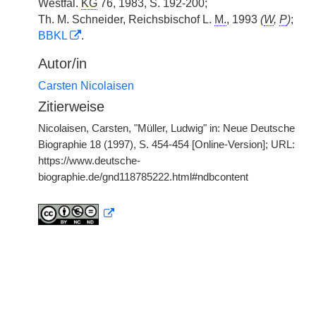
Westfäl.
KG
76, 1983, S. 192-200;
Th. M. Schneider, Reichsbischof L.
M.
, 1993
(
W
,
P
)
;
BBKL
.
Autor/in
Carsten Nicolaisen
Zitierweise
Nicolaisen, Carsten, "Müller, Ludwig" in: Neue Deutsche
Biographie 18 (1997), S. 454-454 [Online-Version]; URL:
https://www.deutsche-
biographie.de/gnd118785222.html#ndbcontent