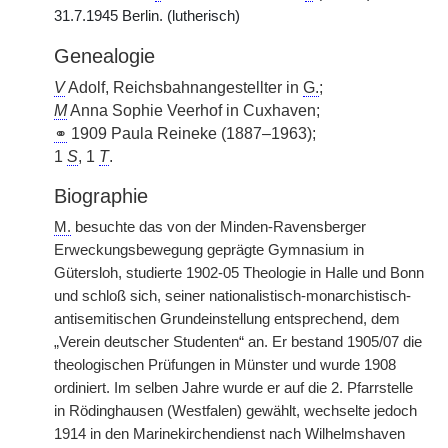
31.7.1945 Berlin. (lutherisch)
Genealogie
V
Adolf, Reichsbahnangestellter in
G.
;
M
Anna Sophie Veerhof in Cuxhaven;
⚭
1909 Paula Reineke (1887–1963);
1
S
, 1
T
.
Biographie
M.
besuchte das von der Minden-Ravensberger
Erweckungsbewegung geprägte Gymnasium in
Gütersloh, studierte 1902-05 Theologie in Halle und Bonn
und schloß sich, seiner nationalistisch-monarchistisch-
antisemitischen Grundeinstellung entsprechend, dem
„Verein deutscher Studenten“ an. Er bestand 1905/07 die
theologischen Prüfungen in Münster und wurde 1908
ordiniert. Im selben Jahre wurde er auf die 2. Pfarrstelle
in Rödinghausen (Westfalen) gewählt, wechselte jedoch
1914 in den Marinekirchendienst nach Wilhelmshaven