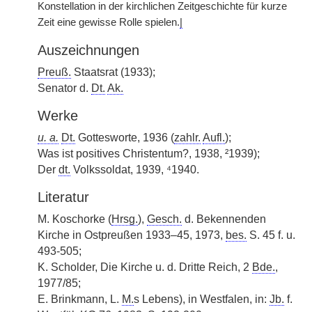
Konstellation in der kirchlichen Zeitgeschichte für kurze
Zeit eine gewisse Rolle spielen.
|
Auszeichnungen
Preuß.
Staatsrat (1933);
Senator d.
Dt.
Ak.
Werke
u. a.
Dt.
Gottesworte, 1936 (
zahlr.
Aufl.
);
Was ist positives Christentum?, 1938, ²1939);
Der
dt.
Volkssoldat, 1939, ⁴1940.
Literatur
M. Koschorke (
Hrsg.
),
Gesch.
d. Bekennenden
Kirche in Ostpreußen 1933–45, 1973,
bes.
S. 45 f. u.
493-505;
K. Scholder, Die Kirche u. d. Dritte Reich, 2
Bde.
,
1977/85;
E. Brinkmann, L.
M.
s Lebens), in Westfalen, in:
Jb.
f.