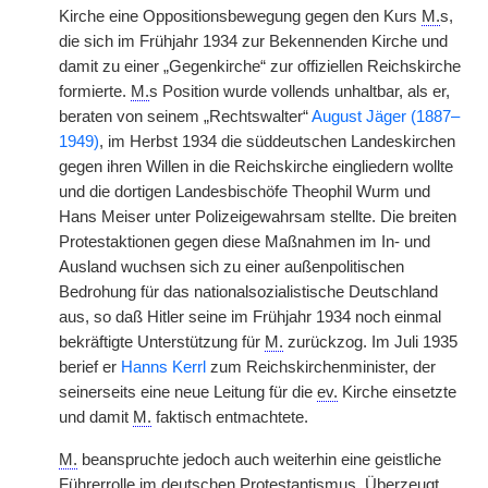
Kirche eine Oppositionsbewegung gegen den Kurs
M.
s,
die sich im Frühjahr 1934 zur Bekennenden Kirche und
damit zu einer „Gegenkirche“ zur offiziellen Reichskirche
formierte.
M.
s Position wurde vollends unhaltbar, als er,
beraten von seinem „Rechtswalter“
August Jäger (1887–
1949)
, im Herbst 1934 die süddeutschen Landeskirchen
gegen ihren Willen in die Reichskirche eingliedern wollte
und die dortigen Landesbischöfe Theophil Wurm und
Hans Meiser unter Polizeigewahrsam stellte. Die breiten
Protestaktionen gegen diese Maßnahmen im In- und
Ausland wuchsen sich zu einer außenpolitischen
Bedrohung für das nationalsozialistische Deutschland
aus, so daß Hitler seine im Frühjahr 1934 noch einmal
bekräftigte Unterstützung für
M.
zurückzog. Im Juli 1935
berief er
Hanns Kerrl
zum Reichskirchenminister, der
seinerseits eine neue Leitung für die
ev.
Kirche einsetzte
und damit
M.
faktisch entmachtete.
M.
beanspruchte jedoch auch weiterhin eine geistliche
Führerrolle im deutschen Protestantismus. Überzeugt