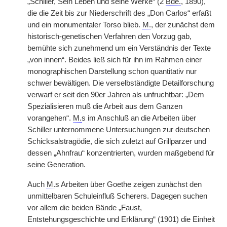
„Schiller, Sein Leben und seine Werke“ (2
Bde.
, 1890),
die die Zeit bis zur Niederschrift des „Don Carlos“ erfaßt
und ein monumentaler Torso blieb.
M.
, der zunächst dem
historisch-genetischen Verfahren den Vorzug gab,
bemühte sich zunehmend um ein Verständnis der Texte
„von innen“. Beides ließ sich für ihn im Rahmen einer
monographischen Darstellung schon quantitativ nur
schwer bewältigen. Die verselbständigte Detailforschung
verwarf er seit den 90er Jahren als unfruchtbar: „Dem
Spezialisieren muß die Arbeit aus dem Ganzen
vorangehen“.
M.
s im Anschluß an die Arbeiten über
Schiller unternommene Untersuchungen zur deutschen
Schicksalstragödie, die sich zuletzt auf Grillparzer und
dessen „Ahnfrau“ konzentrierten, wurden maßgebend für
seine Generation.
Auch
M.
s Arbeiten über Goethe zeigen zunächst den
unmittelbaren Schuleinfluß Scherers. Dagegen suchen
vor allem die beiden Bände „Faust,
Entstehungsgeschichte und Erklärung“ (1901) die Einheit