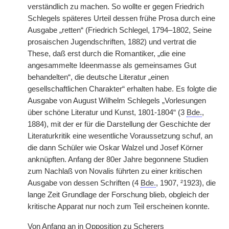
verständlich zu machen. So wollte er gegen Friedrich
Schlegels späteres Urteil dessen frühe Prosa durch eine
Ausgabe „retten“ (Friedrich Schlegel, 1794–1802, Seine
prosaischen Jugendschriften, 1882) und vertrat die
These, daß erst durch die Romantiker, „die eine
angesammelte Ideenmasse als gemeinsames Gut
behandelten“, die deutsche Literatur „einen
gesellschaftlichen Charakter“ erhalten habe. Es folgte die
Ausgabe von August Wilhelm Schlegels „Vorlesungen
über schöne Literatur und Kunst, 1801-1804“ (3
Bde.
,
1884), mit der er für die Darstellung der Geschichte der
Literaturkritik eine wesentliche Voraussetzung schuf, an
die dann Schüler wie Oskar Walzel und Josef Körner
anknüpften. Anfang der 80er Jahre begonnene Studien
zum Nachlaß von Novalis führten zu einer kritischen
Ausgabe von dessen Schriften (4
Bde.
, 1907, ²1923), die
lange Zeit Grundlage der Forschung blieb, obgleich der
kritische Apparat nur noch zum Teil erscheinen konnte.
Von Anfang an in Opposition zu Scherers