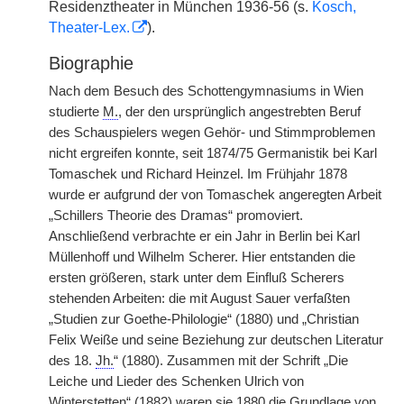
Residenztheater in München 1936-56 (s.
Kosch,
Theater-Lex.
).
Biographie
Nach dem Besuch des Schottengymnasiums in Wien
studierte
M.
, der den ursprünglich angestrebten Beruf
des Schauspielers wegen Gehör- und Stimmproblemen
nicht ergreifen konnte, seit 1874/75 Germanistik bei Karl
Tomaschek und Richard Heinzel. Im Frühjahr 1878
wurde er aufgrund der von Tomaschek angeregten Arbeit
„Schillers Theorie des Dramas“ promoviert.
Anschließend verbrachte er ein Jahr in Berlin bei Karl
Müllenhoff und Wilhelm Scherer. Hier entstanden die
ersten größeren, stark unter dem Einfluß Scherers
stehenden Arbeiten: die mit August
|
Sauer verfaßten
„Studien zur Goethe-Philologie“ (1880) und „Christian
Felix Weiße und seine Beziehung zur deutschen Literatur
des 18.
Jh.
“ (1880). Zusammen mit der Schrift „Die
Leiche und Lieder des Schenken Ulrich von
Winterstetten“ (1882) waren sie 1880 die Grundlage von