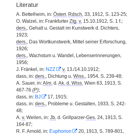
Literatur
A. Bettelheim, in:
Österr.
Rdsch.
33, 1912, S. 123-25;
O. Walzel, in: Frankfurter
Ztg.
v.
15.10.1912, S. 1 f.;
ders.
, Gehalt u. Gestalt im Kunstwerk d. Dichters,
1923;
ders.
, Das Wortkunstwerk, Mittel seiner Erforschung,
1926;
ders.
, Wachstum u. Wandel, Lebenserinnerungen,
1956;
J. Fränkel, in:
NZZ
v.
13./14.10.1912;
dass, in:
ders.
, Dichtung u.
Wiss.
, 1954, S. 239-48;
A. Sauer, in:
Alm.
d.
Ak. d. Wiss.
Wien 63, 1913, S.
467-76
(
P
)
;
dass, in:
BJ
17, 1915;
dass, in:
ders.
, Probleme u. Gestalten, 1933, S. 242-
48;
A.
v.
Weilen, in:
Jb.
d. Grillparzer-
Ges.
24, 1913, S.
164-87;
R. F. Arnold, in:
Euphorion
20, 1913, S. 789-801,