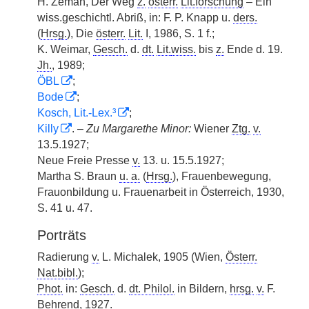
H. Zeman, Der Weg
z.
österr.
Lit.forschung
– Ein
wiss.geschichtl. Abriß, in: F. P. Knapp u.
ders.
(
Hrsg.
), Die
österr.
Lit.
I, 1986, S. 1 f.;
K. Weimar,
Gesch.
d.
dt.
Lit.
wiss.
bis
z.
Ende d. 19.
Jh.
, 1989;
ÖBL
;
Bode
;
Kosch, Lit.-Lex.³
;
Killy
. –
Zu Margarethe Minor:
Wiener
Ztg.
v.
13.5.1927;
Neue Freie Presse
v.
13. u. 15.5.1927;
Martha S. Braun
u. a.
(
Hrsg.
), Frauenbewegung,
Frauonbildung u. Frauenarbeit in Österreich, 1930,
S. 41 u. 47.
Porträts
Radierung
v.
L. Michalek, 1905 (Wien,
Österr.
Nat.bibl.
);
Phot.
in:
Gesch.
d.
dt. Philol.
in Bildern,
hrsg.
v.
F.
Behrend, 1927.