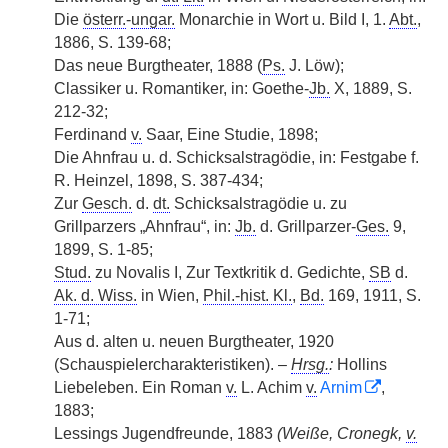
Die
österr.
-
ungar.
Monarchie in Wort u. Bild I, 1.
Abt.
,
1886, S. 139-68;
Das neue Burgtheater, 1888 (
Ps.
J. Löw);
Classiker u. Romantiker, in: Goethe-
Jb.
X, 1889, S.
212-32;
Ferdinand
v.
Saar, Eine Studie, 1898;
Die Ahnfrau u. d. Schicksalstragödie, in: Festgabe f.
R. Heinzel, 1898, S. 387-434;
Zur
Gesch.
d.
dt.
Schicksalstragödie u. zu
Grillparzers „Ahnfrau“, in:
Jb.
d. Grillparzer-
Ges.
9,
1899, S. 1-85;
Stud.
zu Novalis I, Zur Textkritik d. Gedichte,
SB
d.
Ak. d. Wiss.
in Wien,
Phil.-hist. Kl.
,
Bd.
169, 1911, S.
1-71;
Aus d. alten u. neuen Burgtheater, 1920
(Schauspielercharakteristiken). –
Hrsg.
:
Hollins
Liebeleben. Ein Roman
v.
L. Achim
v.
Arnim
,
1883;
Lessings Jugendfreunde, 1883
(Weiße, Cronegk,
v.