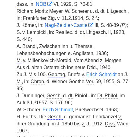
dass.
in:
NÖB
VI, 1929, S. 70-81;
Richard Moritz Meyer, W. Scherer u. d.
dt.
Lit.gesch.
,
in: Frankfurter
Ztg.
v.
11.2.1914, S. 2 f.;
J. Körner, in:
Nagl-Zeidler-Castle
III, S. 48-89
(
P
)
;
S.
v.
Lempicki, in: Reallex. d.
dt.
Lit.gesch.
II, 1928,
S. 440;
A. Brandl, Zwischen Inn u. Themse,
Lebensbeobachtungen e. Anglisten, 1936;
M.
v.
Millenkovich-Morold, Vom Abend
z.
Morgen,
Aus d. alten Österreich ins neue
Dtld.
, 1940;
Zu J.
M.
s 100.
Geb.tag
, Briefe
v.
Erich Schmidt
an J.
M.
, in:
Chron.
d. Wiener Goethe-
Ver.
59, 1955, S. 77-
95;
J. Dünninger,
Gesch.
d.
dt.
Piniol., in:
Dt. Philol.
im
Aufriß I, ²1957, S. 176-96;
W. Scherer,
Erich Schmidt
, Briefwechsel, 1963;
H. Fuchs. Die
Gesch.
d. germanist. Lehrkanzel
v.
ihrer Gründung im J. 1850 bis
z.
J. 1912,
Diss.
Wien
1967;