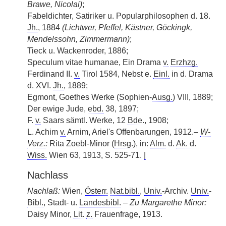
Brawe, Nicolai)
;
Fabeldichter, Satiriker u. Popularphilosophen d. 18.
Jh.
, 1884
(Lichtwer, Pfeffel, Kästner, Göckingk,
Mendelssohn, Zimmermann)
;
Tieck u. Wackenroder, 1886;
Speculum vitae humanae, Ein Drama
v.
Erzhzg.
Ferdinand II.
v.
Tirol 1584, Nebst e.
Einl.
in d. Drama
d. XVI.
Jh.
, 1889;
Egmont, Goethes Werke (Sophien-
Ausg.
) VIII, 1889;
Der ewige Jude,
ebd.
38, 1897;
F.
v.
Saars sämtl. Werke, 12
Bde.
, 1908;
L. Achim
v.
Arnim, Ariel's Offenbarungen, 1912.–
W-
Verz.
:
Rita Zoebl-Minor (
Hrsg.
), in:
Alm.
d.
Ak. d.
Wiss.
Wien 63, 1913, S. 525-71.
|
Nachlass
Nachlaß:
Wien,
Österr.
Nat.bibl.
,
Univ.
-Archiv.
Univ.
-
Bibl.
, Stadt- u.
Landesbibl.
–
Zu Margarethe Minor:
Daisy Minor,
Lit.
z.
Frauenfrage, 1913.