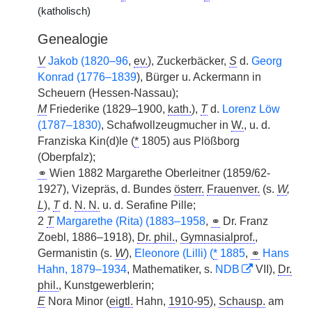
(katholisch)
Genealogie
V
Jakob (1820–96
,
ev.
), Zuckerbäcker,
S
d.
Georg
Konrad (1776–1839
), Bürger u. Ackermann in
Scheuern (Hessen-Nassau);
M
Friederike (1829–1900,
kath.
),
T
d.
Lorenz Löw
(1787–1830)
, Schafwollzeugmucher in
W.
, u. d.
Franziska Kin(d)le (
*
1805) aus Plößborg
(Oberpfalz);
⚭
Wien 1882 Margarethe Oberleitner (1859/62-
1927), Vizepräs, d. Bundes
österr.
Frauenver.
(s.
W
,
L
),
T
d.
N. N.
u. d. Serafine Pille;
2
T
Margarethe (Rita) (1883–1958
,
⚭
Dr. Franz
Zoebl, 1886–1918),
Dr. phil.
,
Gymnasialprof.
,
Germanistin (s.
W
),
Eleonore (Lilli) (
*
1885
,
⚭
Hans
Hahn, 1879–1934
, Mathematiker, s.
NDB
VII),
Dr.
phil.
, Kunstgewerblerin;
E
Nora Minor (
eigtl.
Hahn,
1910-95
),
Schausp.
am