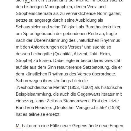
sich
M.
um ein Verständnis der Metrik. Im Gegensatz zu
den bisherigen Monographien, denen Vers- und
Strophenschemata als zu verwirklichende Norm galten,
setzte er, angeregt durch seine Ausbildung als
Schauspieler und seine Tätigkeit als Burgtheaterkritiker,
am Sprachgebrauch der gebundenen Rede an, fragte
nach der Übereinstimmung des „natürlichen Rhythmus
mit den Anforderungen des Verses“ und suchte so
dessen Leitbegriffe (Quantität, Akzent, Takt, Reim,
Strophe) zu klären. Dabei legte er besonderes Gewicht
auf die aus dem Sinn resultierende Satzbetonung, die er
dem künstlichen Rhythmus des Verses überordnete.
Schon wegen ihres Umfangs blieb die
„Neuhochdeutsche Metrik“ (1893, ²1902) als historische
Beispielsammlung, die auch die Gegenwartsliteratur mit
einbezog, lange Zeit das Standardwerk. Erst der letzte
Band von Heuslers „Deutscher Versgeschichte“ (1929)
hat es teilweise ersetzt.
M.
hat durch eine Fülle neuer Gegenstände neue Fragen