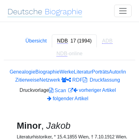
Deutsche
Biographie
Übersicht
NDB
17 (1994)
ADB
NDB
-online
Genealogie
Biographie
Werke
Literatur
Porträts
Autor/in
Zitierweise
Netzwerk
RDF
Druckfassung
Druckvorlage
vorheriger Artikel
Scan
folgender Artikel
Minor
,
Jakob
Literaturhistoriker,
*
15.4.1855 Wien,
†
7.10.1912 Wien.