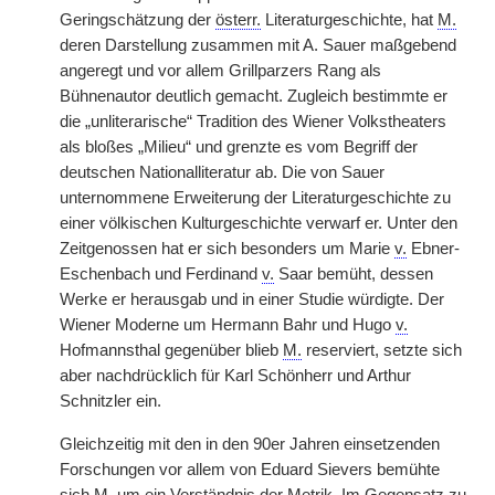
Geringschätzung der
österr.
Literaturgeschichte, hat
M.
deren Darstellung zusammen mit A. Sauer maßgebend
angeregt und vor allem Grillparzers Rang als
Bühnenautor deutlich gemacht. Zugleich bestimmte er
die „unliterarische“ Tradition des Wiener Volkstheaters
als bloßes „Milieu“ und grenzte es vom Begriff der
deutschen Nationalliteratur ab. Die von Sauer
unternommene Erweiterung der Literaturgeschichte zu
einer völkischen Kulturgeschichte verwarf er. Unter den
Zeitgenossen hat er sich besonders um Marie
v.
Ebner-
Eschenbach und Ferdinand
v.
Saar bemüht, dessen
Werke er herausgab und in einer Studie würdigte. Der
Wiener Moderne um Hermann Bahr und Hugo
v.
Hofmannsthal gegenüber blieb
M.
reserviert, setzte sich
aber nachdrücklich für Karl Schönherr und Arthur
Schnitzler ein.
Gleichzeitig mit den in den 90er Jahren einsetzenden
Forschungen vor allem von Eduard Sievers bemühte