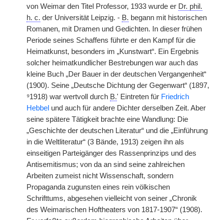
von Weimar den Titel Professor, 1933 wurde er
Dr. phil.
h. c.
der Universität Leipzig. -
B.
begann mit historischen
Romanen, mit Dramen und Gedichten. In dieser frühen
Periode seines Schaffens führte er den Kampf für die
Heimatkunst, besonders im „Kunstwart“. Ein Ergebnis
solcher heimatkundlicher Bestrebungen war auch das
kleine Buch „Der Bauer in der deutschen Vergangenheit“
(1900). Seine „Deutsche Dichtung der Gegenwart“ (1897,
⁹1918) war wertvoll durch
B.
' Eintreten für
Friedrich
Hebbel
und auch für andere Dichter derselben Zeit. Aber
seine spätere Tätigkeit brachte eine Wandlung: Die
„Geschichte der deutschen Literatur“ und die „Einführung
in die Weltliteratur“ (3 Bände, 1913) zeigen ihn als
einseitigen Parteigänger des Rassenprinzips und des
Antisemitismus; von da an sind seine zahlreichen
Arbeiten zumeist nicht Wissenschaft, sondern
Propaganda zugunsten eines rein völkischen
Schrifttums, abgesehen vielleicht von seiner „Chronik
des Weimarischen Hoftheaters von 1817-1907“ (1908).