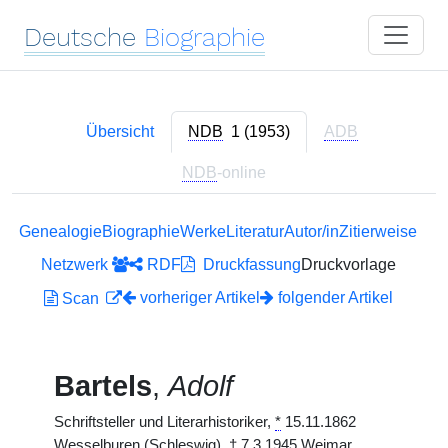
Deutsche
Biographie
Übersicht
NDB
1 (1953)
ADB
NDB
-online
Genealogie
Biographie
Werke
Literatur
Autor/in
Zitierweise
Netzwerk
RDF
Druckfassung
Druckvorlage
vorheriger Artikel
folgender Artikel
Scan
Bartels
,
Adolf
Schriftsteller und Literarhistoriker,
*
15.11.1862
Wesselburen (Schleswig),
†
7.3.1945 Weimar.