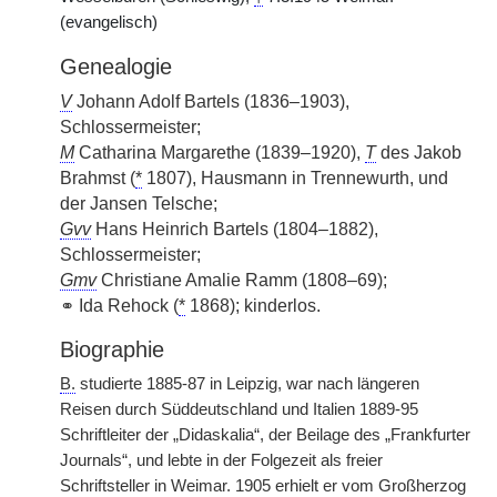
(evangelisch)
Genealogie
V
Johann Adolf Bartels (1836–1903),
Schlossermeister;
M
Catharina Margarethe (1839–1920),
T
des Jakob
Brahmst (
*
1807), Hausmann in Trennewurth, und
der Jansen Telsche;
Gvv
Hans Heinrich Bartels (1804–1882),
Schlossermeister;
Gmv
Christiane Amalie Ramm (1808–69);
⚭ Ida Rehock (
*
1868); kinderlos.
Biographie
B.
studierte 1885-87 in Leipzig, war nach längeren
Reisen durch Süddeutschland und Italien 1889-95
Schriftleiter der „Didaskalia“, der Beilage des „Frankfurter
Journals“, und lebte in der Folgezeit als freier
Schriftsteller in Weimar. 1905 erhielt er vom Großherzog