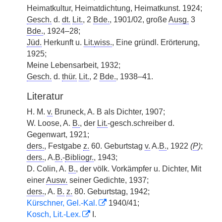
Heimatkultur, Heimatdichtung, Heimatkunst. 1924;
Gesch.
d.
dt.
Lit.
, 2
Bde.
, 1901/02, große
Ausg.
3
Bde.
, 1924–28;
Jüd.
Herkunft u.
Lit.
wiss.
, Eine gründl. Erörterung,
1925;
Meine Lebensarbeit, 1932;
Gesch.
d.
thür.
Lit.
, 2
Bde.
, 1938–41.
Literatur
H. M.
v.
Bruneck, A. B als Dichter, 1907;
W. Loose, A.
B.
, der
Lit.
-gesch.schreiber d.
Gegenwart, 1921;
ders.
, Festgabe
z.
60. Geburtstag
v.
A.
B.
, 1922
(
P
)
;
ders.
, A.
B.
-
Bibliogr.
, 1943;
D. Colin, A.
B.
, der völk. Vorkämpfer u. Dichter, Mit
einer
Ausw.
seiner Gedichte, 1937;
ders.
, A.
B.
z.
80. Geburtstag, 1942;
Kürschner, Gel.-Kal.
1940/41;
Kosch, Lit.-Lex.
I.