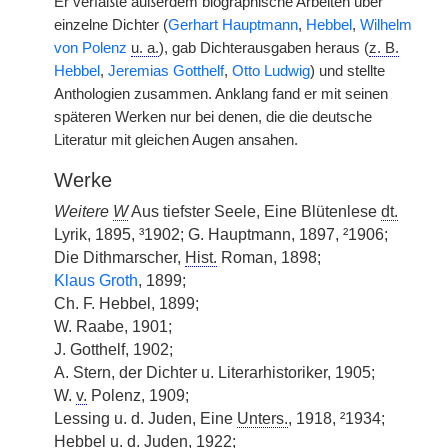
Er verfaßte außerdem biographische Arbeiten über
einzelne Dichter (
Gerhart Hauptmann
,
Hebbel
,
Wilhelm
von Polenz
u. a.
), gab Dichterausgaben heraus (
z. B.
Hebbel
,
Jeremias Gotthelf
,
Otto Ludwig
) und stellte
Anthologien zusammen. Anklang fand er mit seinen
späteren Werken nur bei denen, die die deutsche
Literatur mit gleichen Augen ansahen.
Werke
Weitere
W
Aus tiefster Seele, Eine Blütenlese
dt.
Lyrik, 1895, ³1902; G. Hauptmann, 1897, ²1906;
Die Dithmarscher,
Hist.
Roman, 1898;
Klaus Groth
, 1899;
Ch. F. Hebbel, 1899;
W. Raabe, 1901;
J. Gotthelf, 1902;
A. Stern, der Dichter u. Literarhistoriker, 1905;
W.
v.
Polenz, 1909;
Lessing u. d. Juden, Eine
Unters.
, 1918, ²1934;
Hebbel u. d. Juden, 1922;