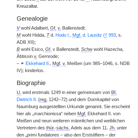
Kreuzaltar.
Genealogie
V
wohl Adalbert,
Gf.
v.
Ballenstedt;
M
wohl Hidda,
T
d.
Hodo I.,
Mgf.
d. Lausitz (
†
993
, s.
ADB XII);
B
wohl Esico,
Gf.
v Ballenstedt,
Schw
wohl Hazecha,
Äbtissin
v.
Gernrode;
– ⚭
Ekkehard II.
,
Mgf.
v.
Meißen (um 985–1046, s. NDB
IV); kinderlos.
Biographie
U.
wird erstmals 1249 in einer gemeinsam von
Bf.
Dietrich II.
(
reg.
1242–72) und dem Domkapitel von
Naumburg ausgestellten Urkunde genannt. Sie erscheint
hier als „marchionissa“ neben
Mgf.
Ekkehard II. von
Meißen und neun weiteren männlichen und weiblichen
Vertretern des
thür.
-
sächs.
Adels aus dem 11.
Jh.
unter
den „primi fundatores – also den Erststiftern – der