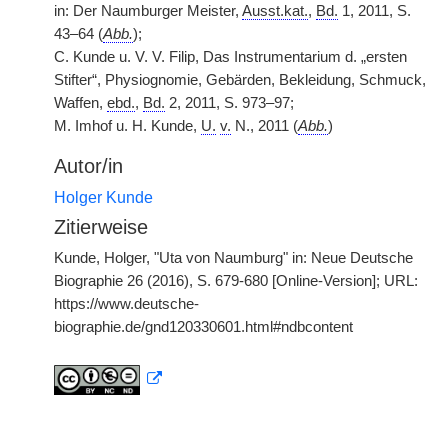
in: Der Naumburger Meister,
Ausst.kat.
,
Bd.
1, 2011, S.
43–64 (
Abb.
);
C. Kunde u. V. V. Filip, Das Instrumentarium d. „ersten
Stifter“, Physiognomie, Gebärden, Bekleidung, Schmuck,
Waffen,
ebd.
,
Bd.
2, 2011, S. 973–97;
M. Imhof u. H. Kunde,
U.
v.
N., 2011 (
Abb.
)
Autor/in
Holger Kunde
Zitierweise
Kunde, Holger, "Uta von Naumburg" in: Neue Deutsche
Biographie 26 (2016), S. 679-680 [Online-Version]; URL:
https://www.deutsche-
biographie.de/gnd120330601.html#ndbcontent