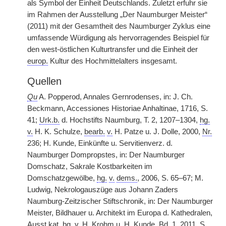
als Symbol der Einheit Deutschlands. Zuletzt erfuhr sie
im Rahmen der Ausstellung „Der Naumburger Meister“
(2011) mit der Gesamtheit des Naumburger Zyklus eine
umfassende Würdigung als hervorragendes Beispiel für
den west-östlichen Kulturtransfer und die Einheit der
europ.
Kultur des Hochmittelalters insgesamt.
Quellen
Qu
A. Popperod, Annales Gernrodenses, in: J. Ch.
Beckmann, Accessiones Historiae Anhaltinae, 1716, S.
41;
Urk.b.
d. Hochstifts Naumburg, T. 2, 1207–1304,
hg.
v.
H. K. Schulze,
bearb.
v.
H. Patze u. J. Dolle, 2000,
Nr.
236; H. Kunde, Einkünfte u. Servitienverz. d.
Naumburger Dompropstes, in: Der
|
Naumburger
Domschatz, Sakrale Kostbarkeiten im
Domschatzgewölbe,
hg.
v.
dems.
, 2006, S. 65–67; M.
Ludwig, Nekrologauszüge aus Johann Zaders
Naumburg-Zeitzischer Stiftschronik, in: Der Naumburger
Meister, Bildhauer u. Architekt im Europa d. Kathedralen,
Ausst.kat.
hg.
v.
H. Krohm u. H. Kunde,
Bd.
1, 2011, S.