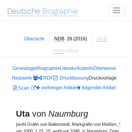
Deutsche
Biographie
Übersicht
NDB
26 (2016)
ADB
NDB
-online
Genealogie
Biographie
Literatur
Autor/in
Zitierweise
Netzwerk
RDF
Druckfassung
Druckvorlage
vorheriger Artikel
folgender Artikel
Scan
Uta
von
Naumburg
|
wohl Gräfin von Ballenstedt, Markgräfin von Meißen,
*
um 1000,
†
23. 10. wohl vor 1046,
⚰
Naumburg, Dom,