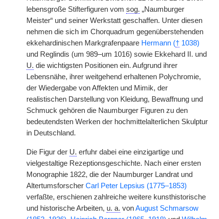
lebensgroße Stifterfiguren vom
sog.
„Naumburger
Meister“ und seiner Werkstatt geschaffen. Unter diesen
nehmen die sich im Chorquadrum gegenüberstehenden
ekkehardinischen Markgrafenpaare
Hermann (
†
1038)
und Reglindis (um 989–um 1016) sowie Ekkehard II. und
U.
die wichtigsten Positionen ein. Aufgrund ihrer
Lebensnähe, ihrer weitgehend erhaltenen Polychromie,
der Wiedergabe von Affekten und Mimik, der
realistischen Darstellung von Kleidung, Bewaffnung und
Schmuck gehören die Naumburger Figuren zu den
bedeutendsten Werken der hochmittelalterlichen Skulptur
in Deutschland.
Die Figur der
U.
erfuhr dabei eine einzigartige und
vielgestaltige Rezeptionsgeschichte. Nach einer ersten
Monographie 1822, die der Naumburger Landrat und
Altertumsforscher
Carl Peter Lepsius (1775–1853)
verfaßte, erschienen zahlreiche weitere kunsthistorische
und historische Arbeiten,
u. a.
von
August Schmarsow