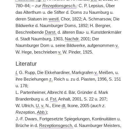
780–84; –
zur
Rezeptionsgesch.
:
C. P. Lepsius, Über
das Alterthum u. die Stifter d. Doms zu Naumburg u.
deren Statuen im
westl.
Chor, 1822; A. Schmarsow, Die
Bildwerke d. Naumburger Doms, 1892; H. Bergner,
Beschreibende
Darst.
d. älteren Bau- u. Kunstdenkmäler
d. Stadt Naumburg, 1903,
Nachdr.
2001; Der
Naumburger Dom u. seine Bildwerke, aufgenommen
v.
W. Hege, beschrieben
v.
W. Pinder, 1925.
Literatur
L
G. Rupp, Die Ekkehardiner, Markgrafen
v.
Meißen, u.
ihre Beziehungen
z.
Reich u. zu d. Piasten, 1996, S. 151
u. 178;
L. Partenheimer, Albrecht d. Bär, Gründer d. Mark
Brandenburg u. d.
Fst.
Anhalt, 2001, S. 22 u. 207;
W. Ullrich,
U.
v.
N., Eine
dt.
Ikone, 2005 (
auch z.
Rezeption
,
Abb.
);
J.-F. Dwars, Fortgesetzte Spiegelungen, Kontinuitäten u.
Brüche in d.
Rezeptionsgesch.
d. Naumburger Meisters,