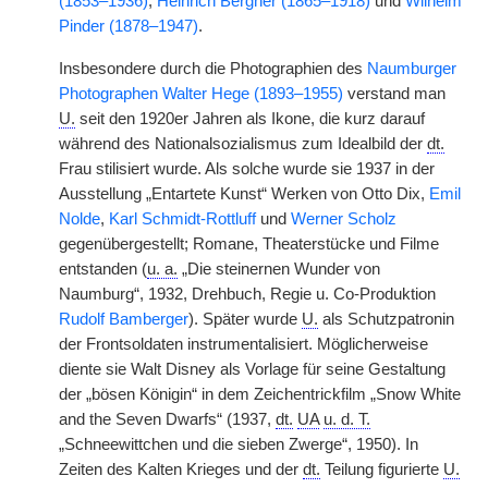
(1853–1936)
,
Heinrich Bergner (1865–1918)
und
Wilhelm
Pinder (1878–1947)
.
Insbesondere durch die Photographien des
Naumburger
Photographen Walter Hege (1893–1955)
verstand man
U.
seit den 1920er Jahren als Ikone, die kurz darauf
während des Nationalsozialismus zum Idealbild der
dt.
Frau stilisiert wurde. Als solche wurde sie 1937 in der
Ausstellung „Entartete Kunst“ Werken von Otto Dix,
Emil
Nolde
,
Karl Schmidt-Rottluff
und
Werner Scholz
gegenübergestellt; Romane, Theaterstücke und Filme
entstanden (
u. a.
„Die steinernen Wunder von
Naumburg“, 1932, Drehbuch, Regie u. Co-Produktion
Rudolf Bamberger
). Später wurde
U.
als Schutzpatronin
der Frontsoldaten instrumentalisiert. Möglicherweise
diente sie Walt Disney als Vorlage für seine Gestaltung
der „bösen Königin“ in dem Zeichentrickfilm „Snow White
and the Seven Dwarfs“ (1937,
dt.
UA
u. d. T.
„Schneewittchen und die sieben Zwerge“, 1950). In
Zeiten des Kalten Krieges und der
dt.
Teilung figurierte
U.