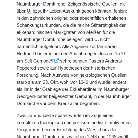
Naumburger Domkirche. Zeitgenössische Quellen, die
über
U.
bzw.
ihr Leben Auskunft geben könnten, fehlen;
in den zahlreichen original oder abschriftlich erhaltenen
Schenkungsurkunden, die die reiche Stiftertätigkeit der
ekkehardinischen Markgrafen von Meißen für die
Naumburger Domkirche belegen, wird
U.
nicht
namentlich aufgeführt. Alle Angaben zur familiären
Herkunft basieren auf den Ausführungen des um 1570
am Stift Gernode
¶
schreibenden Pastors Andreas
Popperod sowie auf Hypothesen der historischen
Forschung. Nach Ausweis von nekrologischen Quellen
starb sie am 23.
Okt.
wohl vor 1046 und wurde, anders
als ihr in der Grablege der Ekkehardiner im Naumburger
Georgenkloster beigesetzter Gemahl, in der Naumburger
Domkirche vor dem Kreuzaltar begraben.
Zwei Jahrhunderte später wurden im Zuge eines
komplexen theologisch und politisch-juridisch motivierten
Programms bei der Errichtung des Westchors der
Naumburger Domkirche zwischen 1243 und 1249 zwölf