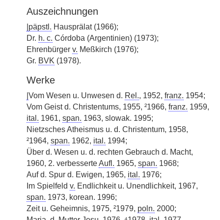
Auszeichnungen
|
päpstl.
Hausprälat (1966);
Dr.
h. c.
Córdoba (Argentinien) (1973);
Ehrenbürger
v.
Meßkirch (1976);
Gr.
BVK
(1978).
Werke
|
Vom Wesen u. Unwesen d.
Rel.
, 1952,
franz.
1954;
Vom Geist d. Christentums, 1955, ²1966,
franz.
1959,
ital.
1961,
span.
1963, slowak. 1995;
Nietzsches Atheismus u. d. Christentum, 1958,
²1964,
span.
1962,
ital.
1994;
Über d. Wesen u. d. rechten Gebrauch d. Macht,
1960, 2. verbesserte
Aufl.
1965,
span.
1968;
Auf d. Spur d. Ewigen, 1965,
ital.
1976;
Im Spielfeld
v.
Endlichkeit u. Unendlichkeit, 1967,
span.
1973, korean. 1996;
Zeit u. Geheimnis, 1975, ²1979,
poln.
2000;
Maria, d. Mutter Jesu, 1976, ⁴1978,
ital.
1977,