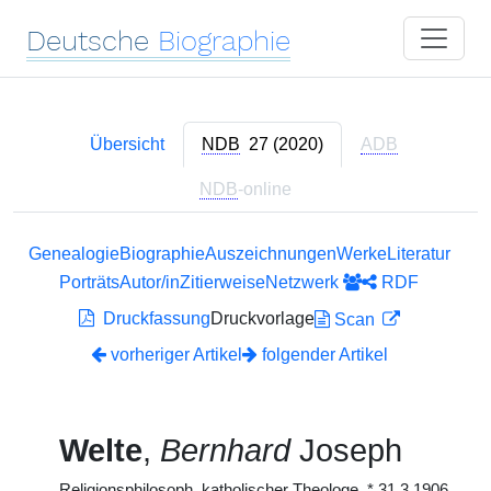
Deutsche
Biographie
Übersicht
NDB
27 (2020)
ADB
NDB
-online
Genealogie
Biographie
Auszeichnungen
Werke
Literatur
Porträts
Autor/in
Zitierweise
Netzwerk
RDF
Druckfassung
Druckvorlage
Scan
vorheriger Artikel
folgender Artikel
Welte
,
Bernhard
Joseph
Religionsphilosoph, katholischer Theologe,
*
31.3.1906