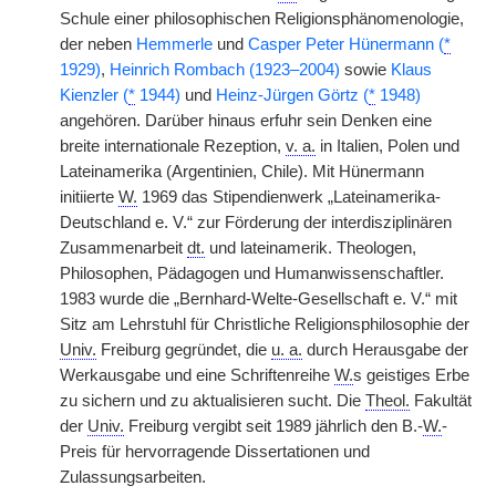
Schule einer philosophischen Religionsphänomenologie,
der neben
Hemmerle
und
Casper
Peter Hünermann (
*
1929)
,
Heinrich Rombach (1923–2004)
sowie
Klaus
Kienzler (
*
1944)
und
Heinz-Jürgen Görtz (
*
1948)
angehören. Darüber hinaus erfuhr sein Denken eine
breite internationale Rezeption,
v. a.
in Italien, Polen und
Lateinamerika (Argentinien, Chile). Mit Hünermann
initiierte
W.
1969 das Stipendienwerk „Lateinamerika-
Deutschland e. V.“ zur Förderung der interdisziplinären
Zusammenarbeit
dt.
und lateinamerik. Theologen,
Philosophen, Pädagogen und Humanwissenschaftler.
1983 wurde die „Bernhard-Welte-Gesellschaft e. V.“ mit
Sitz am Lehrstuhl für Christliche Religionsphilosophie der
Univ.
Freiburg gegründet, die
u. a.
durch Herausgabe der
Werkausgabe und eine Schriftenreihe
W.
s geistiges Erbe
zu sichern und zu aktualisieren sucht. Die
Theol.
Fakultät
der
Univ.
Freiburg vergibt seit 1989 jährlich den B.-
W.
-
Preis für hervorragende Dissertationen und
Zulassungsarbeiten.