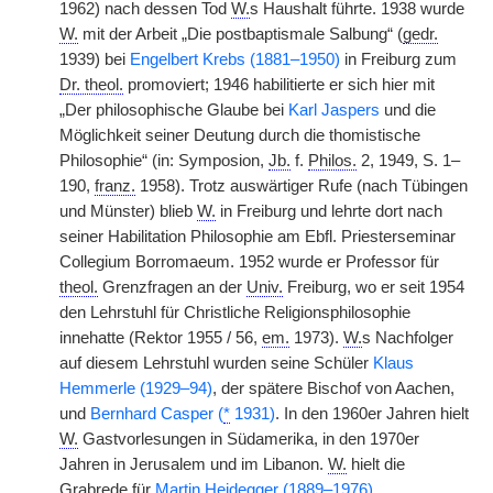
1962) nach dessen Tod
W.
s Haushalt führte. 1938 wurde
W.
mit der Arbeit „Die postbaptismale Salbung“ (
gedr.
1939) bei
Engelbert Krebs (1881–1950)
in Freiburg zum
Dr. theol.
promoviert; 1946 habilitierte er sich hier mit
„Der philosophische Glaube bei
Karl Jaspers
und die
Möglichkeit seiner Deutung durch die thomistische
Philosophie“ (in: Symposion,
Jb.
f.
Philos.
2, 1949, S. 1–
190,
franz.
1958). Trotz auswärtiger Rufe (nach Tübingen
und Münster) blieb
W.
in Freiburg und lehrte dort nach
seiner Habilitation Philosophie am Ebfl. Priesterseminar
Collegium Borromaeum. 1952 wurde er Professor für
theol.
Grenzfragen an der
Univ.
Freiburg, wo er seit 1954
den Lehrstuhl für Christliche Religionsphilosophie
innehatte (Rektor 1955 / 56,
em.
1973).
W.
s Nachfolger
auf diesem Lehrstuhl wurden seine Schüler
Klaus
Hemmerle (1929–94)
, der spätere Bischof von Aachen,
und
Bernhard Casper (
*
1931)
. In den 1960er Jahren hielt
W.
Gastvorlesungen in Südamerika, in den 1970er
Jahren in Jerusalem und im Libanon.
W.
hielt die
Grabrede für
Martin Heidegger (1889–1976)
.