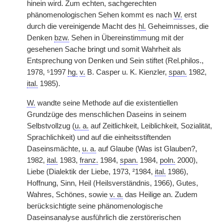
hinein wird. Zum echten, sachgerechten
phänomenologischen Sehen kommt es nach
W.
erst
durch die vereinigende Macht des
hl.
Geheimnisses, die
Denken
bzw.
Sehen in Übereinstimmung mit der
gesehenen Sache bringt und somit Wahrheit als
Entsprechung von Denken und Sein stiftet (Rel.philos.,
1978, ⁵1997
hg.
v.
B. Casper u. K. Kienzler,
span.
1982,
ital.
1985).
W.
wandte seine Methode auf die existentiellen
Grundzüge des menschlichen Daseins in seinem
Selbstvollzug (
u. a.
auf Zeitlichkeit, Leiblichkeit, Sozialität,
Sprachlichkeit) und auf die einheitsstiftenden
Daseinsmächte,
u. a.
auf Glaube (Was ist Glauben?,
1982,
ital.
1983,
franz.
1984,
span.
1984,
poln.
2000),
Liebe (Dialektik der Liebe, 1973, ²1984,
ital.
1986),
Hoffnung, Sinn, Heil (Heilsverständnis, 1966), Gutes,
Wahres, Schönes, sowie
v. a.
das Heilige an. Zudem
berücksichtigte seine phänomenologische
Daseinsanalyse ausführlich die zerstörerischen