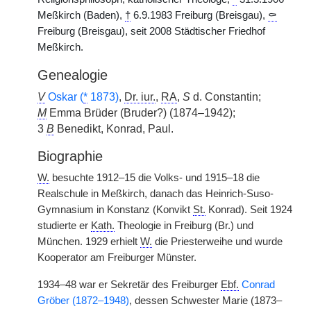
Meßkirch (Baden),
†
6.9.1983 Freiburg (Breisgau),
⚰
Freiburg (Breisgau), seit 2008 Städtischer Friedhof
Meßkirch.
Genealogie
V
Oskar (
*
1873)
,
Dr. iur.
,
RA
,
S
d. Constantin;
M
Emma Brüder (Bruder?) (1874–1942);
3
B
Benedikt, Konrad, Paul.
Biographie
W.
besuchte 1912–15 die Volks- und 1915–18 die
Realschule in Meßkirch, danach das Heinrich-Suso-
Gymnasium in Konstanz (Konvikt
St.
Konrad). Seit 1924
studierte er
Kath.
Theologie in Freiburg (Br.) und
München. 1929 erhielt
W.
die Priesterweihe und wurde
Kooperator am Freiburger Münster.
1934–48 war er Sekretär des Freiburger
Ebf.
Conrad
Gröber (1872–1948)
, dessen Schwester Marie (1873–