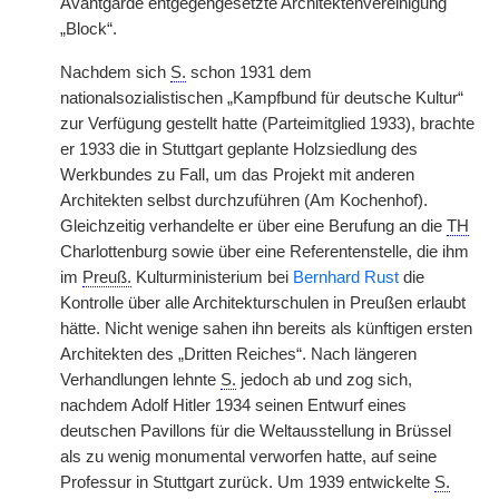
Avantgarde entgegengesetzte Architektenvereinigung
„Block“.
Nachdem sich
S.
schon 1931 dem
nationalsozialistischen „Kampfbund für deutsche Kultur“
zur Verfügung gestellt hatte (Parteimitglied 1933), brachte
er 1933 die in Stuttgart geplante Holzsiedlung des
Werkbundes zu Fall, um das Projekt mit anderen
Architekten selbst durchzuführen (Am Kochenhof).
Gleichzeitig verhandelte er über eine Berufung an die
TH
Charlottenburg sowie über eine Referentenstelle, die ihm
im
Preuß.
Kulturministerium bei
Bernhard Rust
die
Kontrolle über alle Architekturschulen in Preußen erlaubt
hätte. Nicht wenige sahen ihn bereits als künftigen ersten
Architekten des „Dritten Reiches“. Nach längeren
Verhandlungen lehnte
S.
jedoch ab und zog sich,
nachdem Adolf Hitler 1934 seinen Entwurf eines
deutschen Pavillons für die Weltausstellung in Brüssel
als zu wenig monumental verworfen hatte, auf seine
Professur in Stuttgart zurück. Um 1939 entwickelte
S.