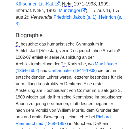
Kürschner, Lit.-Kal.
,
Nekr.
1971-1998, 1999;
Internat.
Nekr.
, 1993;
Munzinger
), 1
T
aus 1), 1
S
aus 2);
Verwandte
Friedrich Jakob (s. 1)
,
Heinrich (s.
3)
.
Biographie
S.
besuchte das humanistische Gymnasium in
Schlettstadt (Sélestat), verließ es jedoch ohne Abschluß.
1902-07 erhielt er seine Ausbildung an der
Archilekturabteilung der
TH
Karlsruhe, wo
Max Läuger
(1864–1952)
und
Carl Schäfer (1844–1908)
die für ihn
entscheidenden Lehrer waren, letzterer besonders für die
Vermittlung konstruktiven Denkens. Eine erste
Anstellung am Hochbauamt von Colmar im Elsaß gab
S.
1909 wieder auf, da ihm seine Kenntnisse im praktischen
Bauen zu gering erschienen; statt dessen begann er –
nach dem Vorbild von William Morris, dem Gründer der
arts and crafts-Bewegung – eine Lehre bei
Richard
Riemerschmid (1868–1957)
in München. Daß ein