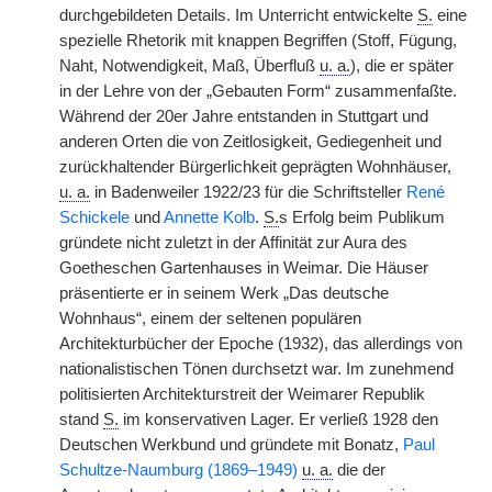
durchgebildeten Details. Im Unterricht entwickelte
S.
eine
spezielle Rhetorik mit knappen Begriffen (Stoff, Fügung,
Naht, Notwendigkeit, Maß, Überfluß
u. a.
), die er später
in der Lehre von der „Gebauten Form“ zusammenfaßte.
Während der 20er Jahre entstanden in Stuttgart und
anderen Orten die von Zeitlosigkeit, Gediegenheit und
zurückhaltender Bürgerlichkeit geprägten Wohnhäuser,
u. a.
in Badenweiler 1922/23 für die Schriftsteller
René
Schickele
und
Annette Kolb
.
S.
s Erfolg beim Publikum
gründete nicht zuletzt in der Affinität zur Aura des
Goetheschen Gartenhauses in Weimar. Die Häuser
präsentierte er in seinem Werk „Das deutsche
Wohnhaus“, einem der seltenen populären
Architekturbücher der Epoche (1932), das allerdings von
nationalistischen Tönen durchsetzt war. Im zunehmend
politisierten Architekturstreit der Weimarer Republik
stand
S.
im konservativen Lager. Er verließ 1928 den
Deutschen Werkbund und gründete mit Bonatz,
Paul
Schultze-Naumburg (1869–1949)
u. a.
die der