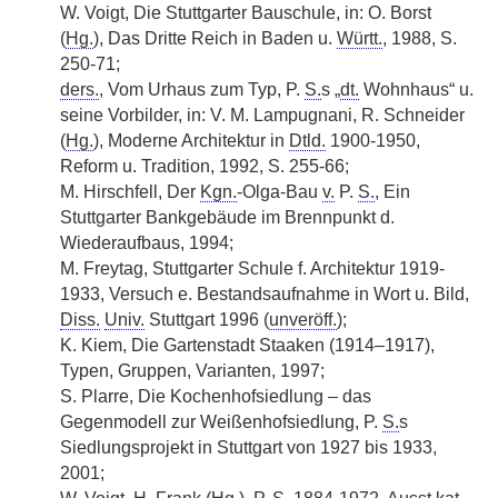
W. Voigt, Die Stuttgarter Bauschule, in: O. Borst
(
Hg.
), Das Dritte Reich in Baden u.
Württ.
, 1988, S.
250-71;
ders.
, Vom Urhaus zum Typ, P.
S.
s „
dt.
Wohnhaus“ u.
seine Vorbilder, in: V. M. Lampugnani, R. Schneider
(
Hg.
), Moderne Architektur in
Dtld.
1900-1950,
Reform u. Tradition, 1992, S. 255-66;
M. Hirschfell, Der
Kgn.
-Olga-Bau
v.
P.
S.
, Ein
Stuttgarter Bankgebäude im Brennpunkt d.
Wiederaufbaus, 1994;
M. Freytag, Stuttgarter Schule f. Architektur 1919-
1933, Versuch e. Bestandsaufnahme in Wort u. Bild,
Diss.
Univ.
Stuttgart 1996 (
unveröff.
);
K. Kiem, Die Gartenstadt Staaken (1914–1917),
Typen, Gruppen, Varianten, 1997;
S. Plarre, Die Kochenhofsiedlung – das
Gegenmodell zur Weißenhofsiedlung, P.
S.
s
Siedlungsprojekt in Stuttgart von 1927 bis 1933,
2001;