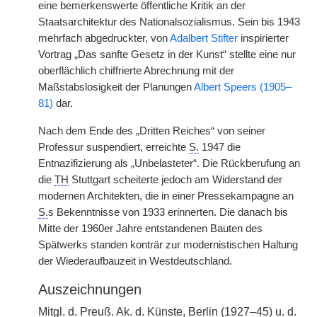
eine bemerkenswerte öffentliche Kritik an der
Staatsarchitektur des Nationalsozialismus. Sein bis 1943
mehrfach abgedruckter, von
Adalbert Stifter
inspirierter
Vortrag „Das sanfte Gesetz in der Kunst“ stellte eine nur
oberflächlich chiffrierte Abrechnung mit der
Maßstabslosigkeit der Planungen
Albert Speers (1905–
81)
dar.
Nach dem Ende des „Dritten Reiches“ von seiner
Professur suspendiert, erreichte
S.
1947 die
Entnazifizierung als „Unbelasteter“. Die Rückberufung an
die
TH
Stuttgart scheiterte jedoch am Widerstand der
modernen Architekten, die in einer Pressekampagne an
S.
s Bekenntnisse von 1933 erinnerten. Die danach bis
Mitte der 1960er Jahre entstandenen Bauten des
Spätwerks standen konträr zur modernistischen Haltung
der Wiederaufbauzeit in Westdeutschland.
Auszeichnungen
Mitgl.
d.
Preuß.
Ak.
d. Künste, Berlin (1927–45) u. d.