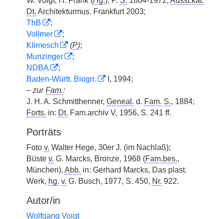
W. Voigt, H. Frank (
Hg.
), P.
S.
1884-1972,
Ausst.kat.
Dt.
Architekturmus. Frankfurt 2003;
ThB
;
Vollmer
;
Klimesch
(
P
)
;
Munzinger
;
NDBA
;
Baden-Württ. Biogrr.
I, 1994;
–
zur
Fam.
:
J. H. A. Schmitthenner,
Geneal.
d.
Fam.
S.
, 1884;
Forts.
in:
Dt.
Fam.archiv V, 1956, S. 241 ff.
Porträts
Foto
v.
Walter Hege, 30er J. (im Nachlaß);
Büste
v.
G. Marcks, Bronze, 1968 (
Fam.bes.
,
München),
Abb.
in: Gerhard Marcks, Das plast.
Werk,
hg.
v.
G. Busch, 1977, S. 450,
Nr.
922.
Autor/in
Wolfgang Voigt