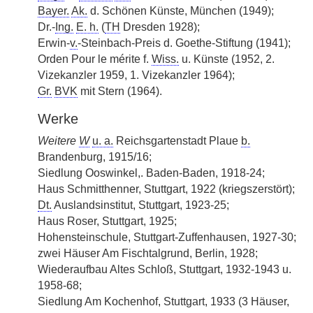
Bayer.
Ak.
d. Schönen Künste, München (1949);
Dr.-
Ing.
E. h.
(
TH
Dresden 1928);
Erwin-
v.
-Steinbach-Preis d. Goethe-Stiftung (1941);
Orden Pour le mérite f.
Wiss.
u. Künste (1952, 2.
Vizekanzler 1959, 1. Vizekanzler 1964);
Gr.
BVK
mit Stern (1964).
Werke
Weitere
W
u. a.
Reichsgartenstadt Plaue
b.
Brandenburg, 1915/16;
Siedlung Ooswinkel,. Baden-Baden, 1918-24;
Haus Schmitthenner, Stuttgart, 1922 (kriegszerstört);
Dt.
Auslandsinstitut, Stuttgart, 1923-25;
Haus Roser, Stuttgart, 1925;
Hohensteinschule, Stuttgart-Zuffenhausen, 1927-30;
zwei Häuser Am Fischtalgrund, Berlin, 1928;
Wiederaufbau Altes Schloß, Stuttgart, 1932-1943 u.
1958-68;
Siedlung Am Kochenhof, Stuttgart, 1933 (3 Häuser,