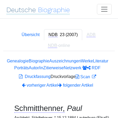
Deutsche
Biographie
Übersicht
NDB
23 (2007)
ADB
NDB
-online
Genealogie
Biographie
Auszeichnungen
Werke
Literatur
Porträts
Autor/in
Zitierweise
Netzwerk
RDF
Druckfassung
Druckvorlage
Scan
vorheriger Artikel
folgender Artikel
Schmitthenner,
Paul
Architekt, Städtebauer,
*
15.12.1884 Lauterburg (Elsaß),