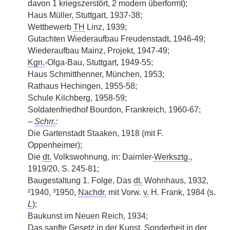
davon 1 kriegszerstört, 2 modern überformt);
Haus Müller, Stuttgart, 1937-38;
Wettbewerb
TH
Linz, 1939;
Gutachten Wiederaufbau Freudenstadt, 1946-49;
Wiederaufbau Mainz, Projekt, 1947-49;
Kgn.
-Olga-Bau, Stuttgart, 1949-55;
Haus Schmitthenner, München, 1953;
Rathaus Hechingen, 1955-58;
Schule Kilchberg, 1958-59;
Soldatenfriedhof Bourdon, Frankreich, 1960-67;
–
Schrr.
:
Die Gartenstadt Staaken, 1918 (mit F.
Oppenheimer);
Die
dt.
Volkswohnung, in: Dairnler-
Werksztg.
,
1919/20, S. 245-81;
Baugestaltung 1. Folge, Das
dt.
Wohnhaus, 1932,
²1940, ³1950,
Nachdr.
mit Vorw.
v.
H. Frank, 1984 (s.
L
);
Baukunst im Neuen Reich, 1934;
Das sanfte Gesetz in
|
der Kunst, Sonderheit in der