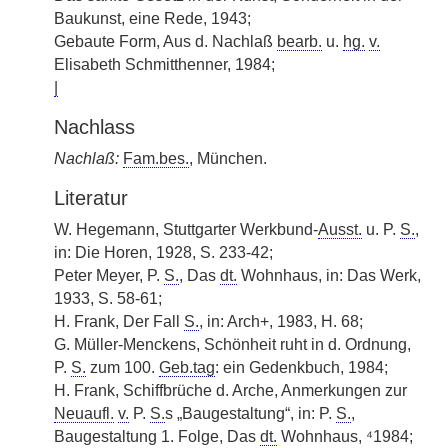
Baukunst, eine Rede, 1943;
Gebaute Form, Aus d. Nachlaß
bearb.
u.
hg.
v.
Elisabeth Schmitthenner, 1984;
|
Nachlass
Nachlaß:
Fam.bes.
, München.
Literatur
W. Hegemann, Stuttgarter Werkbund-
Ausst.
u. P.
S.
,
in: Die Horen, 1928, S. 233-42;
Peter Meyer, P.
S.
, Das
dt.
Wohnhaus, in: Das Werk,
1933, S. 58-61;
H. Frank, Der Fall
S.
, in: Arch+, 1983, H. 68;
G. Müller-Menckens, Schönheit ruht in d. Ordnung,
P.
S.
zum 100.
Geb.tag
: ein Gedenkbuch, 1984;
H. Frank, Schiffbrüche d. Arche, Anmerkungen zur
Neuaufl.
v.
P.
S.
s „Baugestaltung“, in: P.
S.
,
Baugestaltung 1. Folge, Das
dt.
Wohnhaus, ⁴1984;