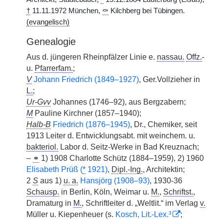
†
11.11.1972 München,
⚰
Kilchberg bei Tübingen.
(evangelisch)
Genealogie
Aus d. jüngeren Rheinpfälzer Linie e.
nassau.
Offz.
-
u.
Pfarrerfam.
;
V
Johann Friedrich (1849–1927)
, Ger.Vollzieher in
L.
;
Ur-Gvv
Johannes (1746–92), aus Bergzabern;
M
Pauline Kirchner (1857–1940);
Halb-B
Friedrich (1876–1945)
, Dr., Chemiker, seit
1913 Leiter d. Entwicklungsabt. mit weinchem. u.
bakteriol.
Labor d. Seitz-Werke in Bad Kreuznach;
–
⚭
1) 1908 Charlotte Schütz (1884–1959), 2) 1960
Elisabeth Prüß (
*
1921)
,
Dipl.-Ing.
, Architektin;
2
S
aus 1)
u. a.
Hansjörg (1908–93)
, 1930-36
Schausp.
in Berlin, Köln, Weimar u.
M.
,
Schriftst.
,
Dramaturg in
M.
, Schriftleiter d. „Weltlit.“ im Verlag
v.
Müller u. Kiepenheuer (s.
Kosch, Lit.-Lex.³
;