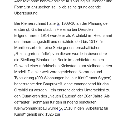
Architekt ohne handwerkliche Ausbildung als Blender und
Formalist anzusehen sei. blieb seine grundlegende
Überzeugung.
Bei Riemerschmid hatte
S.
1909-10 an der Planung der
ersten
dt.
Gartenstadt in Hellerau bei Dresden
teilgenommen. 1914 wurde er als Architekt im Reichsamt
des Innern angestellt und errichtete dort bis 1917 für
Munitionsarbeiter eine Serie genossenschaftlicher
„Reichsgartenstädte“; von diesen wurde insbesondere
die Siedlung Staaken bei Berlin im architektonischen
Gewand einer märkischen Kleinstadt zum vielbeachteten
Modell. Die hier weit vorangetriebene Normung und
Typisierung (800 Wohnungen bei nur fünf Grundrißtypen)
beherrschte den Bauprozeß, ohne tonangebend für das
Ortsbild zu werden – ein entscheidender Unterschied zu
den Quartieren des „Neuen Bauens“ der 20er Jahre. Als
gefragter Fachmann für den dringend benötigten
Kleinwohnungsbau wurde
S.
1918 in den „Arbeitsrat für
Kunst“ geholt und 1926 zur