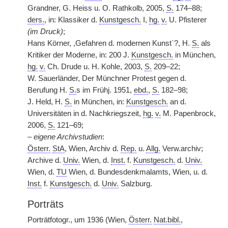
Grandner, G. Heiss u. O. Rathkolb, 2005,
S.
174–88;
ders.
, in: Klassiker d.
Kunstgesch.
I,
hg.
v.
U. Pfisterer
(im Druck)
;
Hans Körner, ,Gefahren d. modernen Kunst`?, H.
S.
als
Kritiker der Moderne, in: 200 J.
Kunstgesch.
in München,
hg.
v.
Ch. Drude u. H. Kohle, 2003,
S.
209–22;
W. Sauerländer, Der Münchner Protest gegen d.
Berufung H.
S.
s im Frühj. 1951,
ebd.
,
S.
182–98;
J. Held, H.
S.
in München, in:
Kunstgesch.
an d.
Universitäten in d. Nachkriegszeit,
hg.
v.
M. Papenbrock,
2006,
S.
121–69;
–
eigene Archivstudien
:
Österr.
StA
, Wien, Archiv d.
Rep.
u.
Allg.
Verw.archiv;
Archive d.
Univ.
Wien, d.
Inst.
f.
Kunstgesch.
d.
Univ.
Wien, d.
TU
Wien, d. Bundesdenkmalamts, Wien, u. d.
Inst.
f.
Kunstgesch.
d.
Univ.
Salzburg.
Porträts
Porträtfotogr., um 1936 (Wien,
Österr.
Nat.bibl.
,