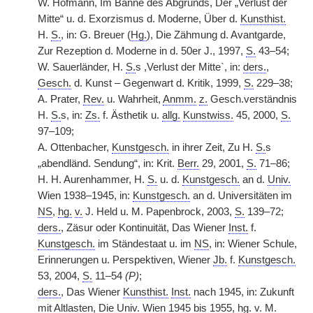
W. Hofmann, Im Banne des Abgrunds, Der „Verlust der
Mitte“ u. d. Exorzismus d. Moderne, Über d.
Kunsthist.
H.
S.
, in: G. Breuer (
Hg.
), Die Zähmung d. Avantgarde,
Zur Rezeption d. Moderne in d. 50er J., 1997,
S.
43–54;
W. Sauerländer, H.
S.
s ,Verlust der Mitte`, in:
ders.
,
Gesch.
d. Kunst – Gegenwart d. Kritik, 1999,
S.
229–38;
A. Prater,
Rev.
u. Wahrheit,
Anmm.
z.
Gesch.verständnis
H.
S.
s, in:
Zs.
f. Ästhetik u.
allg.
Kunstwiss.
45, 2000,
S.
97–109;
A. Ottenbacher,
Kunstgesch.
in ihrer Zeit, Zu H.
S.
s
„abendländ. Sendung“, in: Krit.
Berr.
29, 2001,
S.
71–86;
H. H. Aurenhammer, H.
S.
u. d.
Kunstgesch.
an d.
Univ.
Wien 1938–1945, in:
Kunstgesch.
an d. Universitäten im
NS
,
hg.
v.
J. Held u. M. Papenbrock, 2003,
S.
139–72;
ders.
, Zäsur oder Kontinuität, Das Wiener
Inst.
f.
Kunstgesch.
im Ständestaat u. im
NS
, in: Wiener Schule,
Erinnerungen u. Perspektiven, Wiener
Jb.
f.
Kunstgesch.
53, 2004,
S.
11–54
(P)
;
ders.
, Das Wiener
Kunsthist.
Inst.
nach 1945, in: Zukunft
mit Altlasten, Die
Univ.
Wien 1945 bis 1955,
hg.
v.
M.