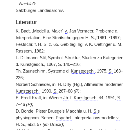
–
Nachlaß
:
Salzburger Landesarchiv.
Literatur
K. Badt, ,Modell u. Maler`
v.
Jan Vermeer, Probleme d.
Interpretation, Eine
Streitschr.
gegen H.
S.
,
|
1961, ²1997;
Festschr.
f. H.
S.
z.
65.
Geb.tag
,
hg.
v.
K. Oettinger u. M.
Rassem, 1962;
L. Dittmann, Stil, Symbol, Struktur, Studien zu Kategorien
d.
Kunstgesch.
, 1967,
S.
140–216;
Th. Zaunschirm, Systeme d.
Kunstgesch.
, 1975,
S.
163–
236;
Norbert Schneider, in: H. Dilly (
Hg.
), Altmeister moderner
Kunstgesch.
, 1990,
S.
267–88
(P)
;
E. Frodl-Kraft, in: Wiener
Jb.
f.
Kunstgesch.
44, 1991,
S.
7–46
(P)
;
D. Bohde, Pieter Bruegels Macchia u. H.
S.
s
physiognom. Sehen,
Psychol.
Interpretationsmodelle
v.
H.
S.
,
ebd.
57
(im Druck)
;