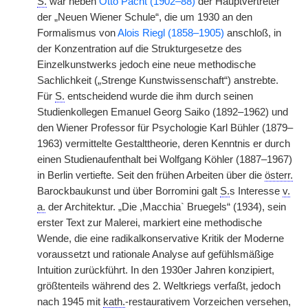
S.
war neben
Otto Pächt (1902–88)
der Hauptvertreter
der „Neuen Wiener Schule“, die um 1930 an den
Formalismus von
Alois Riegl (1858–1905)
anschloß, in
der Konzentration auf die Strukturgesetze des
Einzelkunstwerks jedoch eine neue methodische
Sachlichkeit („Strenge Kunstwissenschaft“) anstrebte.
Für
S.
entscheidend wurde die ihm durch seinen
Studienkollegen Emanuel Georg Saiko (1892–1962) und
den Wiener Professor für Psychologie Karl Bühler (1879–
1963) vermittelte Gestalttheorie, deren Kenntnis er durch
einen Studienaufenthalt bei Wolfgang Köhler (1887–1967)
in Berlin vertiefte. Seit den frühen Arbeiten über die
österr.
Barockbaukunst und über Borromini galt
S.
s Interesse
v.
a.
der Architektur. „Die ,Macchia` Bruegels“ (1934), sein
erster Text zur Malerei, markiert eine methodische
Wende, die eine radikalkonservative Kritik der Moderne
voraussetzt und rationale Analyse auf gefühlsmäßige
Intuition zurückführt. In den 1930er Jahren konzipiert,
größtenteils während des 2. Weltkriegs verfaßt, jedoch
nach 1945 mit
kath.
-restaurativem Vorzeichen versehen,