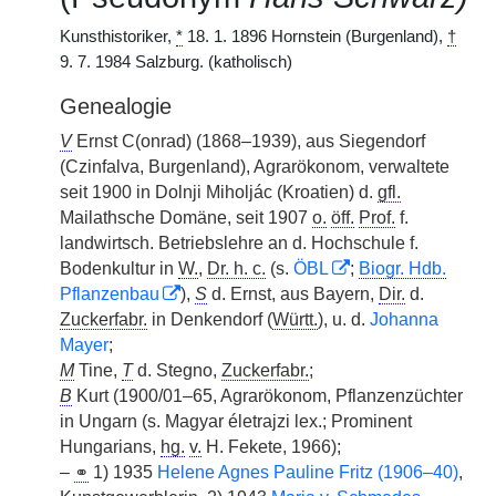
Kunsthistoriker,
*
18. 1. 1896 Hornstein (Burgenland),
†
9. 7. 1984 Salzburg. (katholisch)
Genealogie
V
Ernst C(onrad) (1868–1939), aus Siegendorf
(Czinfalva, Burgenland), Agrarökonom, verwaltete
seit 1900 in Dolnji Miholjác (Kroatien) d.
gfl.
Mailathsche Domäne, seit 1907
o.
öff.
Prof.
f.
landwirtsch. Betriebslehre an d. Hochschule f.
Bodenkultur in
W.
,
Dr. h. c.
(s.
ÖBL
;
Biogr. Hdb.
Pflanzenbau
),
S
d. Ernst, aus Bayern,
Dir.
d.
Zuckerfabr.
in Denkendorf (
Württ.
), u. d.
Johanna
Mayer
;
M
Tine,
T
d. Stegno,
Zuckerfabr.
;
B
Kurt (1900/01–65, Agrarökonom, Pflanzenzüchter
in Ungarn (s. Magyar életrajzi lex.; Prominent
Hungarians,
hg.
v.
H. Fekete, 1966);
–
⚭
1) 1935
Helene Agnes Pauline Fritz (1906–40)
,