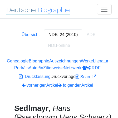
Deutsche
Biographie
Übersicht
NDB
24 (2010)
ADB
NDB
-online
Genealogie
Biographie
Auszeichnungen
Werke
Literatur
Porträts
Autor/in
Zitierweise
Netzwerk
RDF
Druckfassung
Druckvorlage
Scan
vorheriger Artikel
folgender Artikel
Sedlmayr
,
Hans
(Pseudonym
Hans Schwarz)