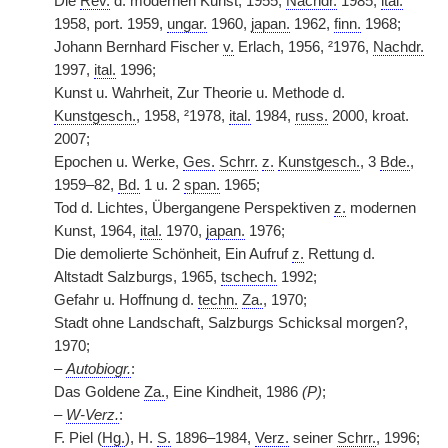
Die
Rev.
d. modernen Kunst, 1955,
Nachdr.
1985,
ital.
1958, port. 1959,
ungar.
1960,
japan.
1962,
finn.
1968;
Johann Bernhard Fischer
v.
Erlach, 1956, ²1976,
Nachdr.
1997,
ital.
1996;
Kunst u. Wahrheit, Zur Theorie u. Methode d.
Kunstgesch.
, 1958, ²1978,
ital.
1984,
russ.
2000, kroat.
2007;
Epochen u. Werke,
Ges.
Schrr.
z.
Kunstgesch.
, 3
Bde.
,
1959–82,
Bd.
1 u. 2
span.
1965;
Tod d. Lichtes, Übergangene Perspektiven
z.
modernen
Kunst, 1964,
ital.
1970,
japan.
1976;
Die demolierte Schönheit, Ein Aufruf
z.
Rettung d.
Altstadt Salzburgs, 1965,
tschech.
1992;
Gefahr u. Hoffnung d.
techn.
Za.
, 1970;
Stadt ohne Landschaft, Salzburgs Schicksal morgen?,
1970;
–
Autobiogr.
:
Das Goldene
Za.
, Eine Kindheit, 1986
(P)
;
–
W-Verz.
:
F. Piel (
Hg.
), H.
S.
1896–1984,
Verz.
seiner
Schrr.
, 1996;