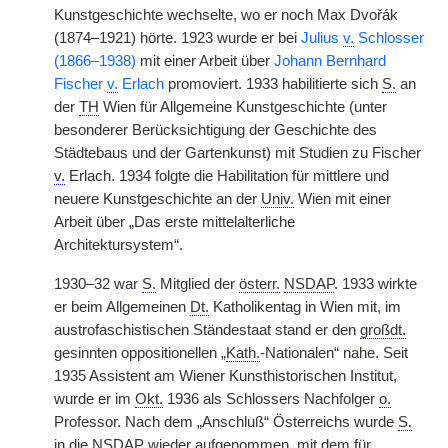
Kunstgeschichte wechselte, wo er noch Max Dvořák
(1874–1921) hörte. 1923 wurde er bei
Julius
v.
Schlosser
(1866–1938)
mit einer Arbeit über
Johann Bernhard
Fischer
v.
Erlach
promoviert. 1933 habilitierte sich
S.
an
der
TH
Wien für Allgemeine Kunstgeschichte (unter
besonderer Berücksichtigung der Geschichte des
Städtebaus und der Gartenkunst) mit Studien zu Fischer
v.
Erlach. 1934 folgte die Habilitation für mittlere und
neuere Kunstgeschichte an der
Univ.
Wien mit einer
Arbeit über „Das erste mittelalterliche
Architektursystem“.
1930–32 war
S.
Mitglied der
österr.
NSDAP
. 1933 wirkte
er beim Allgemeinen
Dt.
Katholikentag in Wien mit, im
austrofaschistischen Ständestaat stand er den
großdt.
gesinnten oppositionellen „
Kath.
-Nationalen“ nahe. Seit
1935 Assistent am Wiener Kunsthistorischen Institut,
wurde er im
Okt.
1936 als Schlossers Nachfolger
o.
Professor. Nach dem „Anschluß“ Österreichs wurde
S.
in die
NSDAP
wieder aufgenommen, mit dem für