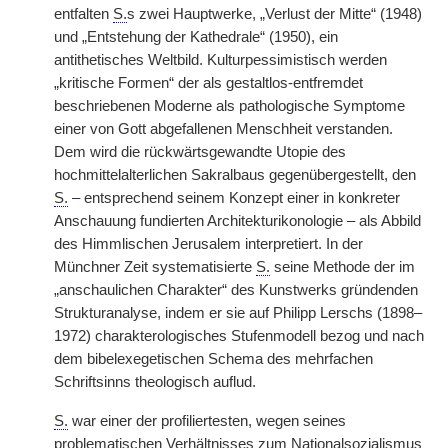
entfalten
S.
s zwei Hauptwerke, „Verlust der Mitte“ (1948)
und „Entstehung der Kathedrale“ (1950), ein
antithetisches Weltbild. Kulturpessimistisch werden
„kritische Formen“ der als gestaltlos-entfremdet
beschriebenen Moderne als pathologische Symptome
einer von Gott abgefallenen Menschheit verstanden.
Dem wird die rückwärtsgewandte Utopie des
hochmittelalterlichen Sakralbaus gegenübergestellt, den
S.
– entsprechend seinem Konzept einer in konkreter
Anschauung fundierten Architekturikonologie – als Abbild
des Himmlischen Jerusalem interpretiert. In der
Münchner Zeit systematisierte
S.
seine Methode der im
„anschaulichen Charakter“ des Kunstwerks gründenden
Strukturanalyse, indem er sie auf Philipp Lerschs (1898–
1972) charakterologisches Stufenmodell bezog und nach
dem bibelexegetischen Schema des mehrfachen
Schriftsinns theologisch auflud.
S.
war einer der profiliertesten, wegen seines
problematischen Verhältnisses zum Nationalsozialismus