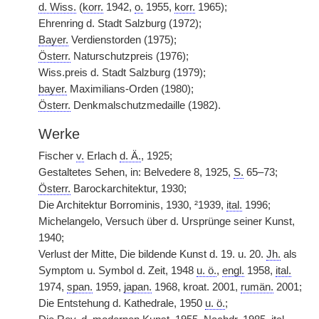
d. Wiss.
(
korr.
1942,
o.
1955,
korr.
1965);
Ehrenring d. Stadt Salzburg (1972);
Bayer.
Verdienstorden (1975);
Österr.
Naturschutzpreis (1976);
Wiss.preis d. Stadt Salzburg (1979);
bayer.
Maximilians-Orden (1980);
Österr.
Denkmalschutzmedaille (1982).
Werke
Fischer
v.
Erlach
d. Ä.
, 1925;
Gestaltetes Sehen, in: Belvedere 8, 1925,
S.
65–73;
Österr.
Barockarchitektur, 1930;
Die Architektur Borrominis, 1930, ²1939,
ital.
1996;
Michelangelo, Versuch über d. Ursprünge seiner Kunst,
1940;
Verlust der Mitte, Die bildende Kunst d. 19. u. 20.
Jh.
als
Symptom u. Symbol d. Zeit, 1948
u. ö.
,
engl.
1958,
ital.
1974,
span.
1959,
japan.
1968, kroat. 2001,
rumän.
2001;
Die Entstehung d. Kathedrale, 1950
u. ö.
;