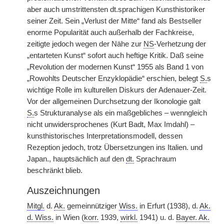
aber auch umstrittensten dt.sprachigen Kunsthistoriker
seiner Zeit. Sein „Verlust der Mitte“ fand als Bestseller
enorme Popularität auch außerhalb der Fachkreise,
zeitigte jedoch wegen der Nähe zur
NS
-Verhetzung der
„entarteten Kunst“ sofort auch heftige Kritik. Daß seine
„Revolution der modernen Kunst“ 1955 als Band 1 von
„Rowohlts Deutscher Enzyklopädie“ erschien, belegt
S.
s
wichtige Rolle im kulturellen Diskurs der Adenauer-Zeit.
Vor der allgemeinen Durchsetzung der Ikonologie galt
S.
s Strukturanalyse als ein maßgebliches – wenngleich
nicht unwidersprochenes (Kurt Badt, Max Imdahl) –
kunsthistorisches Interpretationsmodell, dessen
Rezeption jedoch, trotz Übersetzungen ins Italien. und
Japan., hauptsächlich auf den
dt.
Sprachraum
beschränkt blieb.
Auszeichnungen
Mitgl.
d.
Ak.
gemeinnütziger
Wiss.
in Erfurt (1938), d.
Ak.
d. Wiss.
in Wien (
korr.
1939,
wirkl.
1941) u. d.
Bayer. Ak.