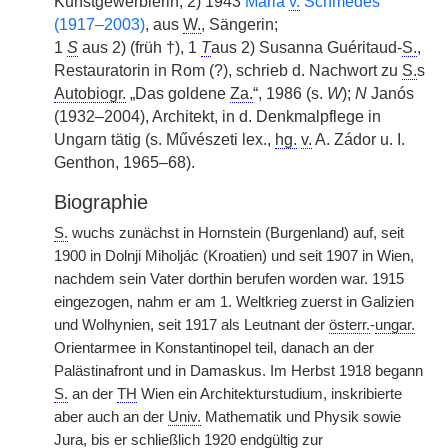
Kunstgewerblerin, 2) 1943
Maria
v.
Schmedes
(1917–2003)
, aus
W.
, Sängerin;
1
S
aus 2) (früh †), 1
T
aus 2) Susanna Guéritaud-
S.
,
Restauratorin in Rom (?), schrieb d. Nachwort zu
S.
s
Autobiogr.
„Das goldene
Za.
“, 1986 (s.
W
);
N
Janós
(1932–2004), Architekt, in d. Denkmalpflege in
Ungarn tätig (s. Művészeti lex.,
hg.
v.
A. Zádor u. I.
Genthon, 1965–68).
Biographie
S.
wuchs zunächst in Hornstein (Burgenland) auf, seit
1900 in Dolnji Miholjác (Kroatien) und seit 1907 in Wien,
nachdem sein Vater dorthin berufen worden war. 1915
eingezogen, nahm er am 1. Weltkrieg zuerst in Galizien
und Wolhynien, seit 1917 als Leutnant der
österr.
-
ungar.
Orientarmee in Konstantinopel teil, danach an der
Palästinafront und in Damaskus. Im Herbst 1918 begann
S.
an der
TH
Wien ein Architekturstudium, inskribierte
aber auch an der
Univ.
Mathematik und Physik sowie
Jura, bis er schließlich 1920 endgültig zur