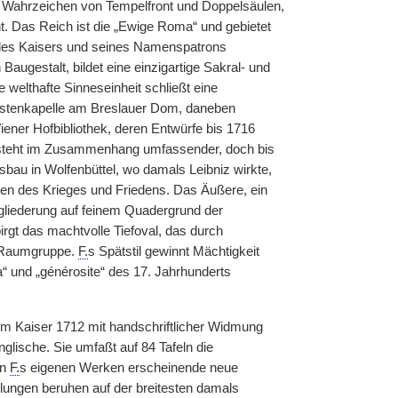
en Wahrzeichen von Tempelfront und Doppelsäulen,
t. Das Reich ist die „Ewige Roma“ und gebietet
“ des Kaisers und seines Namenspatrons
augestalt, bildet eine einzigartige Sakral- und
elthafte Sinneseinheit schließt eine
ürstenkapelle am Breslauer Dom, daneben
Wiener Hofbibliothek, deren Entwürfe bis 1716
 steht im Zusammenhang umfassender, doch bis
bau in Wolfenbüttel, wo damals Leibniz wirkte,
ten des Krieges und Friedens. Das Äußere, ein
tergliederung auf feinem Quadergrund der
irgt das machtvolle Tiefoval, das durch
e Raumgruppe.
F.
s Spätstil gewinnt Mächtigkeit
“ und „générosite“ des 17. Jahrhunderts
dem Kaiser 1712 mit handschriftlicher Widmung
glische. Sie umfaßt auf 84 Tafeln die
in
F.
s eigenen Werken erscheinende neue
llungen beruhen auf der breitesten damals