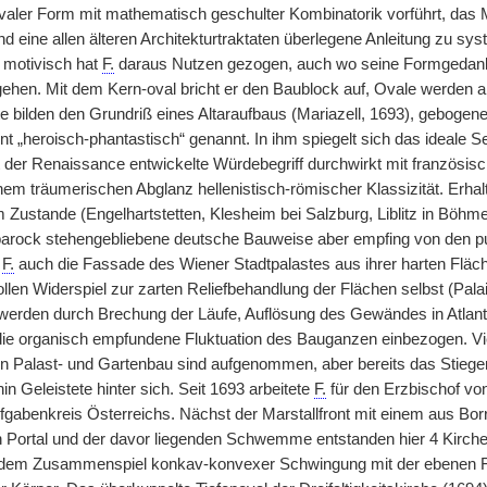
aler Form mit mathematisch geschulter Kombinatorik vorführt, das
nd eine allen älteren Architekturtraktaten überlegene Anleitung zu s
 motivisch hat
F.
daraus Nutzen gezogen, auch wo seine Formgedanke
ehen. Mit dem Kern-oval bricht er den Baublock auf, Ovale werden al
 bilden den Grundriß eines Altaraufbaus (Mariazell, 1693), gebogene
t „heroisch-phantastisch“ genannt. In ihm spiegelt sich das ideale S
seit der Renaissance entwickelte Würdebegriff durchwirkt mit französ
nem träumerischen Abglanz hellenistisch-römischer Klassizität. Erhal
m Zustande (Engelhartstetten, Klesheim bei Salzburg, Liblitz in Böh
rock stehengebliebene deutsche Bauweise aber empfing von den pub
t
F.
auch die Fassade des Wiener Stadtpalastes aus ihrer harten Flächig
ollen Widerspiel zur zarten Reliefbehandlung der Flächen selbst (Pal
werden durch Brechung der Läufe, Auflösung des Gewändes in Atlan
die organisch empfundene Fluktuation des Bauganzen einbezogen. Viel
en Palast- und Gartenbau sind aufgenommen, aber bereits das Stieg
hin Geleistete hinter sich. Seit 1693 arbeitete
F.
für den Erzbischof vo
fgabenkreis Österreichs. Nächst der Marstallfront mit einem aus Bor
ortal und der davor liegenden Schwemme entstanden hier 4 Kirchen
 dem Zusammenspiel konkav-konvexer Schwingung mit der ebenen Fl