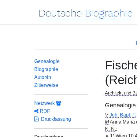
Deutsche
Biographie
Fisch
Genealogie
Biographie
(Reic
Autor/in
Zitierweise
Architekt und B
Netzwerk
Genealogie
RDF
V
Joh.
Bapt.
F.
Druckfassung
M
Anna Maria 
N. N.
;
⚭
1) Wien 10.4