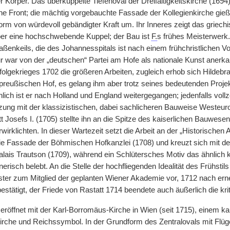
 Körper. Das überkuppelte Tiefenoval der Dreifaltigkeitskirche (1694
 Front; die mächtig vorgebauchte Fassade der Kollegienkirche gießt 
m von würdevoll gebändigter Kraft um. Ihr Inneres zeigt das griechi
ber eine hochschwebende Kuppel; der Bau ist
F.
s frühes Meisterwerk.
raßenkeils, die des Johannesspitals ist nach einem frühchristlichen 
ur war von der „deutschen“ Partei am Hofe als nationale Kunst anerk
olgekrieges 1702 die größeren Arbeiten, zugleich erhob sich Hildeb
reußischen Hof, es gelang ihm aber trotz seines bedeutenden Projekt
lich ist er nach Holland und England weitergegangen; jedenfalls voll
ung mit der klassizistischen, dabei sachlicheren Bauweise Westeuropa
tt Josefs I. (1705) stellte ihn an die Spitze des kaiserlichen Bauwe
wirklichten. In dieser Wartezeit setzt die Arbeit an der „Historischen 
die Fassade der Böhmischen Hofkanzlei (1708) und kreuzt sich mit d
lais Trautson (1709), während ein Schlütersches Motiv das ähnlich 
nerisch belebt. An die Stelle der hochfliegenden Idealität des Frühstil
ster zum Mitglied der geplanten Wiener Akademie vor, 1712 nach ern
estätigt, der Friede von Rastatt 1714 beendete auch äußerlich die kr
d eröffnet mit der Karl-Borromäus-Kirche in Wien (seit 1715), einem kai
 Kirche und Reichssymbol. In der Grundform des Zentralovals mit Flü