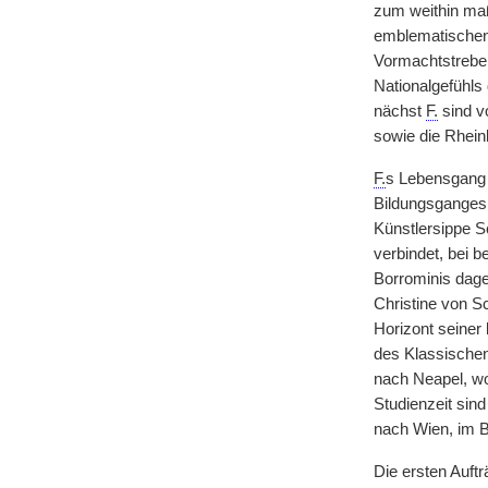
zum weithin ma
emblematischen 
Vormachtstrebe
Nationalgefühls
nächst
F.
sind v
sowie die Rhein
F.
s Lebensgang i
Bildungsganges 
Künstlersippe S
verbindet, bei 
Borrominis dag
Christine von 
Horizont seiner 
des Klassischen
nach Neapel, wo 
Studienzeit sin
nach Wien, im B
Die ersten Auft