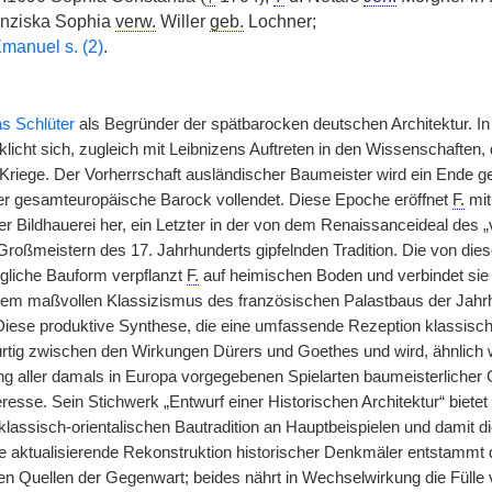
nziska Sophia
verw.
Willer
geb.
Lochner;
manuel s. (2)
.
s Schlüter
als Begründer der spätbarocken deutschen Architektur. In 
klicht sich, zugleich mit Leibnizens Auftreten in den Wissenschaften
Kriege. Der Vorherrschaft ausländischer Baumeister wird ein Ende gem
er gesamteuropäische Barock vollendet. Diese Epoche eröffnet
F.
mit
r Bildhauerei her, ein Letzter in der von dem Renaissanceideal des „
roßmeistern des 17. Jahrhunderts gipfelnden Tradition. Die von dies
gliche Bauform verpflanzt
F.
auf heimischen Boden und verbindet sie 
dem maßvollen Klassizismus des französischen Palastbaus der Jahrh
iese produktive Synthese, die eine umfassende Rezeption klassischer 
rtig zwischen den Wirkungen Dürers und Goethes und wird, ähnlich wi
g aller damals in Europa vorgegebenen Spielarten baumeisterlicher Ge
teresse. Sein Stichwerk „Entwurf einer Historischen Architektur“ bie
klassisch-orientalischen Bautradition an Hauptbeispielen und damit di
e aktualisierende Rekonstruktion historischer Denkmäler entstammt 
n Quellen der Gegenwart; beides nährt in Wechselwirkung die Fülle