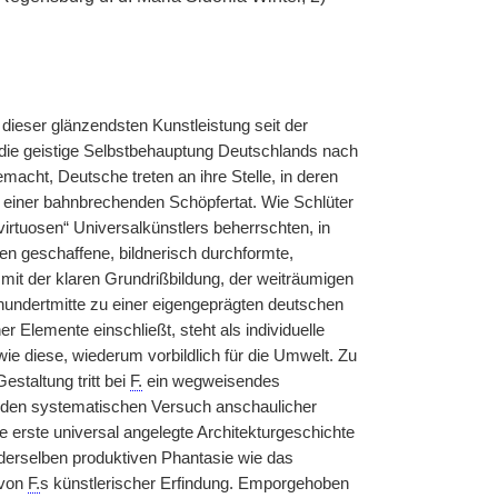
dieser glänzendsten Kunstleistung seit der
, die geistige Selbstbehauptung Deutschlands nach
acht, Deutsche treten an ihre Stelle, in deren
 einer bahnbrechenden Schöpfertat. Wie Schlüter
virtuosen“ Universalkünstlers beherrschten, in
en geschaffene, bildnerisch durchformte,
mit der klaren Grundrißbildung, der weiträumigen
undertmitte zu einer eigengeprägten deutschen
Elemente einschließt, steht als individuelle
e diese, wiederum vorbildlich für die Umwelt. Zu
staltung tritt bei
F.
ein wegweisendes
tet den systematischen Versuch anschaulicher
e erste universal angelegte Architekturgeschichte
derselben produktiven Phantasie wie das
 von
F.
s künstlerischer Erfindung. Emporgehoben