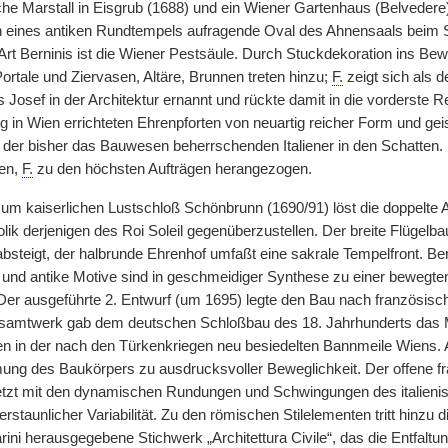
che Marstall in Eisgrub (1688) und ein Wiener Gartenhaus (Belvedere
on eines antiken Rundtempels aufragende Oval des Ahnensaals beim S
Art Berninis ist die Wiener Pestsäule. Durch Stuckdekoration ins B
Portale und Ziervasen, Altäre, Brunnen treten hinzu;
F.
zeigt sich als d
 Josef in der Architektur ernannt und rückte damit in die vorderste Re
 in Wien errichteten Ehrenpforten von neuartig reicher Form und gei
 der bisher das Bauwesen beherrschenden Italiener in den Schatten. 
en,
F.
zu den höchsten Aufträgen herangezogen.
zum kaiserlichen Lustschloß Schönbrunn (1690/91) löst die doppelte A
ik derjenigen des Roi Soleil gegenüberzustellen. Der breite Flügelbau
steigt, der halbrunde Ehrenhof umfaßt eine sakrale Tempelfront. Bern
la und antike Motive sind in geschmeidiger Synthese zu einer bewegte
er ausgeführte 2. Entwurf (um 1695) legte den Bau nach französisc
samtwerk gab dem deutschen Schloßbau des 18. Jahrhunderts das Ma
n in der nach den Türkenkriegen neu besiedelten Bannmeile Wiens. 
ung des Baukörpers zu ausdrucksvoller Beweglichkeit. Der offene f
tzt mit den dynamischen Rundungen und Schwingungen des italienisc
rstaunlicher Variabilität. Zu den römischen Stilelementen tritt hinz
ini herausgegebene Stichwerk „Architettura Civile“, das die Entfaltu