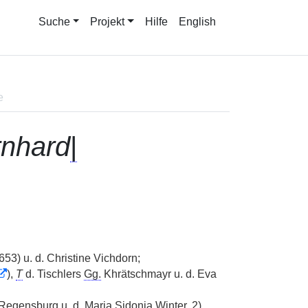
Suche
Projekt
Hilfe
English
e
rnhard
|
53) u. d. Christine Vichdorn;
),
T
d. Tischlers
Gg.
Khrätschmayr u. d. Eva
Regensburg u. d. Maria Sidonia Winter, 2)