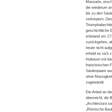
Mansarts, ersch
die wiederum an
bis zu den Säul
verkörpern. Dies
Triumphalarchit
geschichtliche 
entstand um 171
zurückgehen, a
heute nicht auf
erhebt es sich 
Hufeisen mit lei
französischen Fr
Säulenpaare aus
ohne Massigkeit
zugewandt.
Die Arbeit an de
überreicht, die
„Architectura s
„Römische Bauku