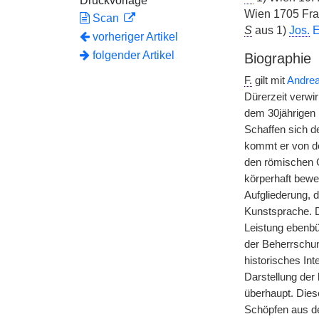
Druckvorlage
Wien 1705 Fra
Scan
S
aus 1)
Jos.
E
vorheriger Artikel
folgender Artikel
Biographie
F.
gilt mit
Andrea
Dürerzeit verwir
dem 30jährigen 
Schaffen sich d
kommt er von de
den römischen G
körperhaft bewe
Aufgliederung, 
Kunstsprache. D
Leistung ebenbü
der Beherrschun
historisches In
Darstellung der 
überhaupt. Dies
Schöpfen aus de