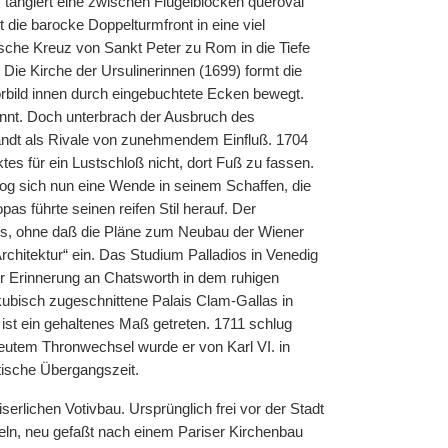
) tangiert eine zwischen Flügelblöcken queroval
die barocke Doppelturmfront in eine viel
sche Kreuz von Sankt Peter zu Rom in die Tiefe
 Die Kirche der Ursulinerinnen (1699) formt die
Vorbild innen durch eingebuchtete Ecken bewegt.
annt. Doch unterbrach der Ausbruch des
randt als Rivale von zunehmendem Einfluß. 1704
es für ein Lustschloß nicht, dort Fuß zu fassen.
zog sich nun eine Wende in seinem Schaffen, die
s führte seinen reifen Stil herauf. Der
sens, ohne daß die Pläne zum Neubau der Wiener
Architektur“ ein. Das Studium Palladios in Venedig
er Erinnerung an Chatsworth in dem ruhigen
kubisch zugeschnittene Palais Clam-Gallas in
s ist ein gehaltenes Maß getreten. 1711 schlug
eutem Thronwechsel wurde er von Karl VI. in
itische Übergangszeit.
serlichen Votivbau. Ursprünglich frei vor der Stadt
geln, neu gefaßt nach einem Pariser Kirchenbau