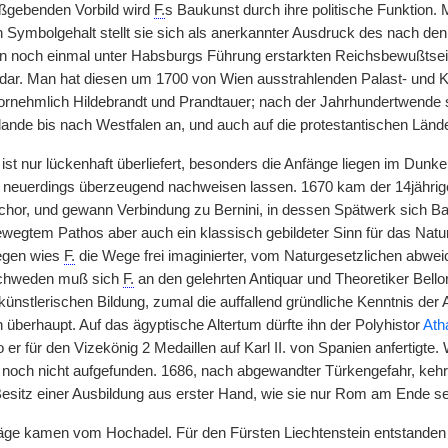
ßgebenden Vorbild wird
F.
s Baukunst durch ihre politische Funktion.
Symbolgehalt stellt sie sich als anerkannter Ausdruck des nach d
n noch einmal unter Habsburgs Führung erstarkten Reichsbewußtse
 dar. Man hat diesen um 1700 von Wien ausstrahlenden Palast- und K
ornehmlich Hildebrandt und Prandtauer; nach der Jahrhundertwende 
lande bis nach Westfalen an, und auch auf die protestantischen Län
st nur lückenhaft überliefert, besonders die Anfänge liegen im Dun
neuerdings überzeugend nachweisen lassen. 1670 kam der 14jährige n
chor, und gewann Verbindung zu Bernini, in dessen Spätwerk sich B
bewegtem Pathos aber auch ein klassisch gebildeter Sinn für das Natu
egen wies
F.
die Wege frei imaginierter, vom Naturgesetzlichen abwei
Schweden muß sich
F.
an den gelehrten Antiquar und Theoretiker Bell
künstlerischen Bildung, zumal die auffallend gründliche Kenntnis der
 überhaupt. Auf das ägyptische Altertum dürfte ihn der Polyhistor
Ath
er für den Vizekönig 2 Medaillen auf Karl II. von Spanien anfertigte.
d noch nicht aufgefunden. 1686, nach abgewandter Türkengefahr, keh
esitz einer Ausbildung aus erster Hand, wie sie nur Rom am Ende sein
räge kamen vom Hochadel. Für den Fürsten Liechtenstein entstanden