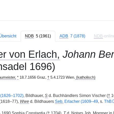
Übersicht
NDB
5 (1961)
ADB
7 (1878)
NDB
-onlin
er von Erlach,
Johann Be
hsadel 1696)
aumeister,
*
18.7.1656 Graz,
†
5.4.1723 Wien.
(katholisch)
(1626–1702)
, Bildhauer,
S
d. Buchhändlers Simon Vischer (
†
16
(1618–77),
Wwe
d. Bildhauers
Seb.
Erlacher (1609–49
, s.
ThB
.1690 Sophia Constantia (
†
1704),
T
d. Notars
Joh.
Morgner in 