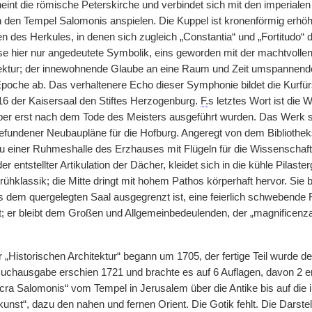
eint die römische Peterskirche und verbindet sich mit den imperial
 den Tempel Salomonis anspielen. Die Kuppel ist kronenförmig erhöh
en des Herkules, in denen sich zugleich „Constantia“ und „Fortitudo
e hier nur angedeutete Symbolik, eins geworden mit der machtvollen B
ektur; der innewohnende Glaube an eine Raum und Zeit umspannende w
Epoche ab. Das verhaltenere Echo dieser Symphonie bildet die Kurf
6 der Kaisersaal den Stiftes Herzogenburg.
F.
s letztes Wort ist die 
ber erst nach dem Tode des Meisters ausgeführt wurden. Das Werk
gefundener Neubaupläne für die Hofburg. Angeregt von dem Bibliotheks
zu einer Ruhmeshalle des Erzhauses mit Flügeln für die Wissenschaf
der entstellter Artikulation der Dächer, kleidet sich in die kühle Pilas
ühklassik; die Mitte dringt mit hohem Pathos körperhaft hervor. Sie b
 dem quergelegten Saal ausgegrenzt ist, eine feierlich schwebend
; er bleibt dem Großen und Allgemeinbedeulenden, der „magnificenza
r „Historischen Architektur“ begann um 1705, der fertige Teil wurde 
 Buchausgabe erschien 1721 und brachte es auf 6 Auflagen, davon 2 en
acra Salomonis“ vom Tempel in Jerusalem über die Antike bis auf die 
nst“, dazu den nahen und fernen Orient. Die Gotik fehlt. Die Darste