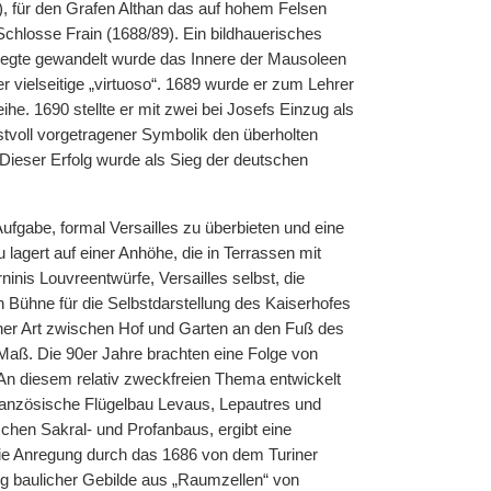
), für den Grafen Althan das auf hohem Felsen
chlosse Frain (1688/89). Ein bildhauerisches
ewegte gewandelt wurde das Innere der Mausoleen
er vielseitige „virtuoso“. 1689 wurde er zum Lehrer
ihe. 1690 stellte er mit zwei bei Josefs Einzug als
stvoll vorgetragener Symbolik den überholten
Dieser Erfolg wurde als Sieg der deutschen
ufgabe, formal Versailles zu überbieten und eine
 lagert auf einer Anhöhe, die in Terrassen mit
inis Louvreentwürfe, Versailles selbst, die
n Bühne für die Selbstdarstellung des Kaiserhofes
her Art zwischen Hof und Garten an den Fuß des
ß. Die 90er Jahre brachten eine Folge von
An diesem relativ zweckfreien Thema entwickelt
ranzösische Flügelbau Levaus, Lepautres und
hen Sakral- und Profanbaus, ergibt eine
u die Anregung durch das 1686 von dem Turiner
ng baulicher Gebilde aus „Raumzellen“ von