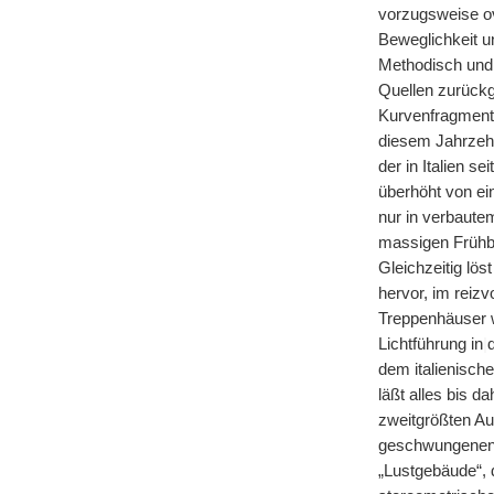
vorzugsweise ov
Beweglichkeit u
Methodisch und
Quellen zurückg
Kurvenfragmente
diesem Jahrzehn
der in Italien 
überhöht von ei
nur in verbaute
massigen Frühba
Gleichzeitig lös
hervor, im reizv
Treppenhäuser 
Lichtführung in
|
dem italienisch
läßt alles bis da
zweitgrößten Au
geschwungenen P
„Lustgebäude“,