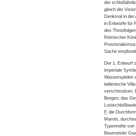
der schloßähnli
gleich der Visi
Denkmal in der 
in Entwürfe für 
des Thronfolgers
Römischer König
Provinzialismus
Sache empfund
Der 1. Entwurf 
imperiale Symbol
Wasserspielen ab
italienische Vil
verschmolzen. D
Berges; das Ge
Lustschloßbaute
F.
die Durchform
Marots, durchse
Typenreihe von e
Baumeister Guar