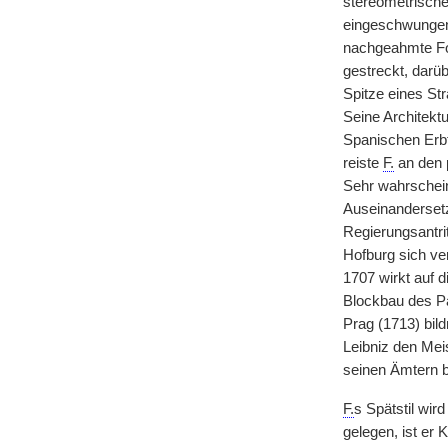
stereometrischer
eingeschwungene
nachgeahmte For
gestreckt, darü
Spitze eines St
Seine Architekt
Spanischen Erbf
reiste
F.
an den p
Sehr wahrschein
Auseinandersetz
Regierungsantri
Hofburg sich ver
1707 wirkt auf 
Blockbau des Pa
Prag (1713) bild
Leibniz den Mei
seinen Ämtern b
F.
s Spätstil wir
gelegen, ist er