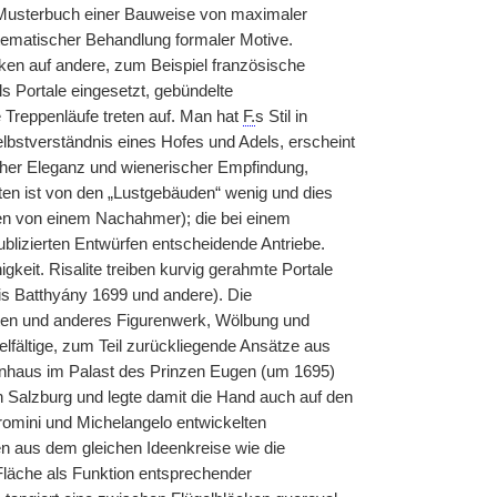
 Musterbuch einer Bauweise von maximaler
ystematischer Behandlung formaler Motive.
n auf andere, zum Beispiel französische
s Portale eingesetzt, gebündelte
 Treppenläufe treten auf. Man hat
F.
s Stil in
elbstverständnis eines Hofes und Adels, erscheint
ischer Eleganz und wienerischer Empfindung,
ten ist von den „Lustgebäuden“ wenig und dies
men von einem Nachahmer); die bei einem
lizierten Entwürfen entscheidende Antriebe.
keit. Risalite treiben kurvig gerahmte Portale
ais Batthyány 1699 und andere). Die
ten und anderes Figurenwerk, Wölbung und
fältige, zum Teil zurückliegende Ansätze aus
enhaus im Palast des Prinzen Eugen (um 1695)
n Salzburg und legte damit die Hand auch auf den
romini und Michelangelo entwickelten
 aus dem gleichen Ideenkreise wie die
äche als Funktion entsprechender