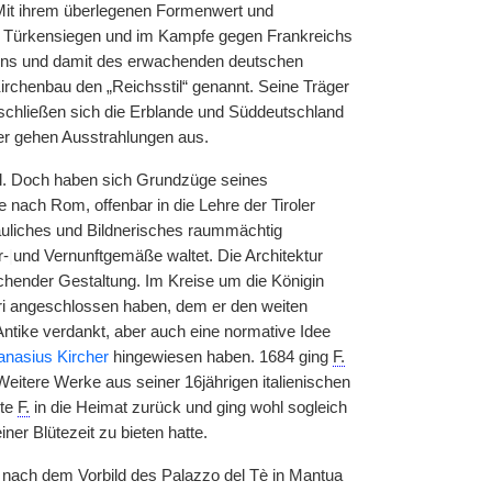
 Mit ihrem überlegenen Formenwert und
en Türkensiegen und im Kampfe gegen Frankreichs
ins und damit des erwachenden deutschen
irchenbau den „Reichsstil“ genannt. Seine Träger
schließen sich die Erblande und Süddeutschland
der gehen Ausstrahlungen aus.
kel. Doch haben sich Grundzüge seines
ach Rom, offenbar in die Lehre der Tiroler
auliches und Bildnerisches raummächtig
r-
|
und Vernunftgemäße waltet. Die Architektur
chender Gestaltung. Im Kreise um die Königin
ori angeschlossen haben, dem er den weiten
 Antike verdankt, aber auch eine normative Idee
anasius Kircher
hingewiesen haben. 1684 ging
F.
 Weitere Werke aus seiner 16jährigen italienischen
rte
F.
in die Heimat zurück und ging wohl sogleich
er Blütezeit zu bieten hatte.
 nach dem Vorbild des Palazzo del Tè in Mantua