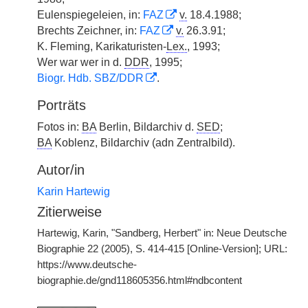
Eulenspiegeleien, in:
FAZ
v.
18.4.1988;
Brechts Zeichner, in:
FAZ
v.
26.3.91;
K. Fleming, Karikaturisten-
Lex.
, 1993;
Wer war wer in d.
DDR
, 1995;
Biogr. Hdb. SBZ/DDR
.
Porträts
Fotos in:
BA
Berlin, Bildarchiv d.
SED
;
BA
Koblenz, Bildarchiv (adn Zentralbild).
Autor/in
Karin Hartewig
Zitierweise
Hartewig, Karin, "Sandberg, Herbert" in: Neue Deutsche
Biographie 22 (2005), S. 414-415 [Online-Version]; URL:
https://www.deutsche-
biographie.de/gnd118605356.html#ndbcontent