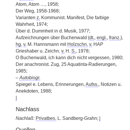
Atom, Atom …, 1958;
Der Weg, 1958-1968;
Varianten
z.
Kommunist. Manifest, Die farbige
Wahrheit, 1974;
Über d. Dummheit in d. Musik, 1977;
Aufzeichnungen über Buchenwald (
dt.
,
engl.
,
franz.
),
hg.
v.
M. Hannsmann mit
Holzschn.
v.
HAP
Grieshaber u. Zeichn.
v.
H.
S.
, 1978;
O Buchenwald, ich kann dich nicht vergessen, 1980;
Der anachronist. Zug, 25 Aquatinta-Radierungen,
1985;
–
Autobiogr.
Spiegel e. Lebens, Erinnerungen,
Aufss.
, Notizen u.
Anekdoten, 1988;
|
Nachlass
Nachlaß:
Privatbes.
L. Sandberg-Grahn;
|
Quellen