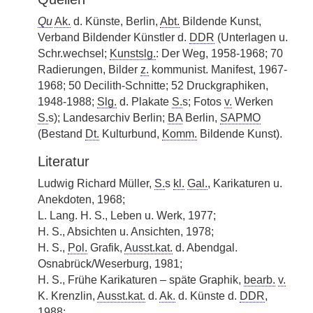
Qu
Ak.
d. Künste, Berlin,
Abt.
Bildende Kunst,
Verband Bildender Künstler d.
DDR
(Unterlagen u.
Schr.wechsel;
Kunstslg.
: Der Weg, 1958-1968; 70
Radierungen, Bilder
z.
kommunist. Manifest, 1967-
1968; 50 Decilith-Schnitte; 52 Druckgraphiken,
1948-1988;
Slg.
d. Plakate
S.
s; Fotos
v.
Werken
S.
s); Landesarchiv Berlin;
BA
Berlin,
SAPMO
(Bestand
Dt.
Kulturbund,
Komm.
Bildende Kunst).
Literatur
Ludwig Richard Müller,
S.
s
kl.
Gal.
, Karikaturen u.
Anekdoten, 1968;
L. Lang. H. S., Leben u. Werk, 1977;
H. S., Absichten u. Ansichten, 1978;
H. S.,
Pol.
Grafik,
Ausst.kat.
d. Abendgal.
Osnabrück/Weserburg, 1981;
H. S., Frühe Karikaturen – späte Graphik,
bearb.
v.
K. Krenzlin,
Ausst.kat.
d.
Ak.
d. Künste d.
DDR
,
1988;