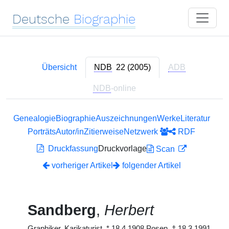
Deutsche
Biographie
Übersicht
NDB
22 (2005)
ADB
NDB
-online
Genealogie
Biographie
Auszeichnungen
Werke
Literatur
Porträts
Autor/in
Zitierweise
Netzwerk
RDF
Druckfassung
Druckvorlage
Scan
vorheriger Artikel
folgender Artikel
Sandberg
,
Herbert
Graphiker, Karikaturist,
*
18.4.1908 Posen,
†
18.3.1991