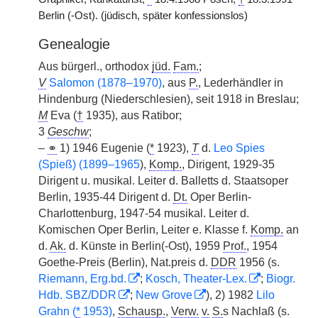
Berlin (-Ost). (jüdisch, später konfessionslos)
Genealogie
Aus bürgerl., orthodox
jüd.
Fam.
;
V
Salomon (1878–1970)
, aus
P.
, Lederhändler in
Hindenburg (Niederschlesien), seit 1918 in Breslau;
M
Eva (
†
1935), aus Ratibor;
3
Geschw
;
–
⚭
1) 1946 Eugenie (
*
1923),
T
d.
Leo Spies
(Spieß) (1899–1965
),
Komp.
, Dirigent, 1929-35
Dirigent u. musikal. Leiter d. Balletts d. Staatsoper
Berlin, 1935-44 Dirigent d.
Dt.
Oper Berlin-
Charlottenburg, 1947-54 musikal. Leiter d.
Komischen Oper Berlin, Leiter e. Klasse f.
Komp.
an
d.
Ak.
d. Künste in Berlin(-Ost), 1959
Prof.
, 1954
Goethe-Preis (Berlin), Nat.preis d.
DDR
1956 (s.
Riemann, Erg.bd.
;
Kosch, Theater-Lex.
;
Biogr.
Hdb. SBZ/DDR
;
New Grove
), 2) 1982
Lilo
Grahn (
*
1953)
,
Schausp.
,
Verw.
v.
S.
s Nachlaß (s.