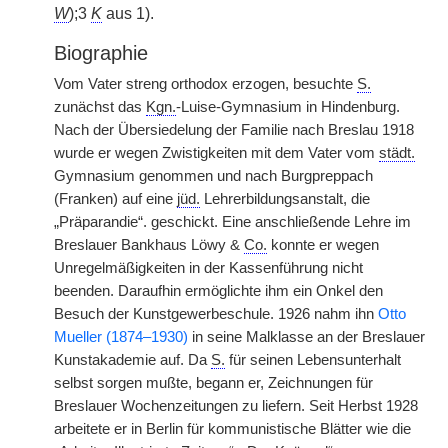
W
);3
K
aus 1).
Biographie
Vom Vater streng orthodox erzogen, besuchte
S.
zunächst das
Kgn.
-Luise-Gymnasium in Hindenburg.
Nach der Übersiedelung der Familie nach Breslau 1918
wurde er wegen Zwistigkeiten mit dem Vater vom
städt.
Gymnasium genommen und nach Burgpreppach
(Franken) auf eine
jüd.
Lehrerbildungsanstalt, die
„Präparandie“. geschickt. Eine anschließende Lehre im
Breslauer Bankhaus Löwy &
Co.
konnte er wegen
Unregelmäßigkeiten in der Kassenführung nicht
beenden. Daraufhin ermöglichte ihm ein Onkel den
Besuch der Kunstgewerbeschule. 1926 nahm ihn
Otto
Mueller (1874–1930)
in seine Malklasse an der Breslauer
Kunstakademie auf. Da
S.
für seinen Lebensunterhalt
selbst sorgen mußte, begann er, Zeichnungen für
Breslauer Wochenzeitungen zu liefern. Seit Herbst 1928
arbeitete er in Berlin für kommunistische Blätter wie die