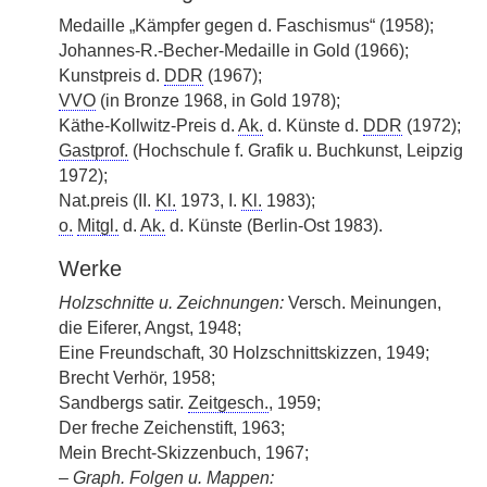
Medaille „Kämpfer gegen d. Faschismus“ (1958);
Johannes-R.-Becher-Medaille in Gold (1966);
Kunstpreis d.
DDR
(1967);
VVO
(in Bronze 1968, in Gold 1978);
Käthe-Kollwitz-Preis d.
Ak.
d. Künste d.
DDR
(1972);
Gastprof.
(Hochschule f. Grafik u. Buchkunst, Leipzig
1972);
Nat.preis (II.
Kl.
1973, I.
Kl.
1983);
o.
Mitgl.
d.
Ak.
d. Künste (Berlin-Ost 1983).
Werke
Holzschnitte u. Zeichnungen:
Versch. Meinungen,
die Eiferer, Angst, 1948;
Eine Freundschaft, 30 Holzschnittskizzen, 1949;
Brecht Verhör, 1958;
Sandbergs satir.
Zeitgesch.
, 1959;
Der freche Zeichenstift, 1963;
Mein Brecht-Skizzenbuch, 1967;
–
Graph.
Folgen u. Mappen: