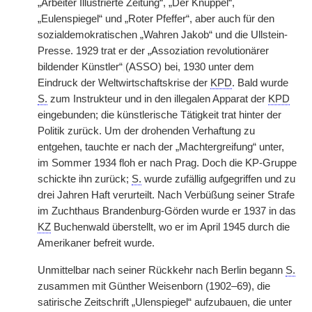
„Arbeiter Illustrierte Zeitung“, „Der Knüppel“,
„Eulenspiegel“ und „Roter Pfeffer“, aber auch für den
sozialdemokratischen „Wahren Jakob“ und die Ullstein-
Presse. 1929 trat er der „Assoziation revolutionärer
bildender Künstler“
|
(ASSO) bei, 1930 unter dem
Eindruck der Weltwirtschaftskrise der
KPD
. Bald wurde
S.
zum Instrukteur und in den illegalen Apparat der
KPD
eingebunden; die künstlerische Tätigkeit trat hinter der
Politik zurück. Um der drohenden Verhaftung zu
entgehen, tauchte er nach der „Machtergreifung“ unter,
im Sommer 1934 floh er nach Prag. Doch die KP-Gruppe
schickte ihn zurück;
S.
wurde zufällig aufgegriffen und zu
drei Jahren Haft verurteilt. Nach Verbüßung seiner Strafe
im Zuchthaus Brandenburg-Görden wurde er 1937 in das
KZ
Buchenwald überstellt, wo er im April 1945 durch die
Amerikaner befreit wurde.
Unmittelbar nach seiner Rückkehr nach Berlin begann
S.
zusammen mit Günther Weisenborn (1902–69), die
satirische Zeitschrift „Ulenspiegel“ aufzubauen, die unter