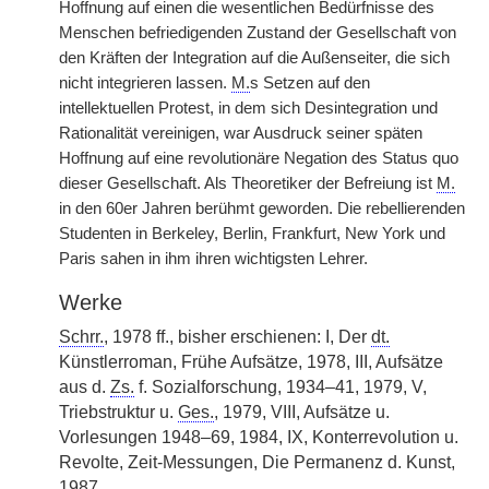
Hoffnung auf einen die wesentlichen Bedürfnisse des
Menschen befriedigenden Zustand der Gesellschaft von
den Kräften der Integration auf die Außenseiter, die sich
nicht integrieren lassen.
M.
s Setzen auf den
intellektuellen Protest, in dem sich Desintegration und
Rationalität vereinigen, war Ausdruck seiner späten
Hoffnung auf eine revolutionäre Negation des Status quo
dieser Gesellschaft. Als Theoretiker der Befreiung ist
M.
in den 60er Jahren berühmt geworden. Die rebellierenden
Studenten in Berkeley, Berlin, Frankfurt, New York und
Paris sahen in ihm ihren wichtigsten Lehrer.
Werke
Schrr.
, 1978 ff., bisher erschienen: I, Der
dt.
Künstlerroman, Frühe Aufsätze, 1978, III, Aufsätze
aus d.
Zs.
f. Sozialforschung, 1934–41, 1979, V,
Triebstruktur u.
Ges.
, 1979, VIII, Aufsätze u.
Vorlesungen 1948–69, 1984, IX, Konterrevolution u.
Revolte, Zeit-Messungen, Die Permanenz d. Kunst,
1987.