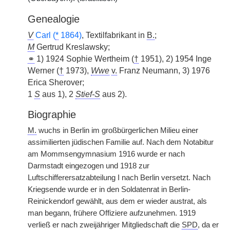
Genealogie
V
Carl (
*
1864)
, Textilfabrikant in
B.
;
M
Gertrud Kreslawsky;
⚭
1) 1924 Sophie Wertheim (
†
1951), 2) 1954 Inge
Werner (
†
1973),
Wwe
v.
Franz Neumann, 3) 1976
Erica Sherover;
1
S
aus 1), 2
Stief-S
aus 2).
Biographie
M.
wuchs in Berlin im großbürgerlichen Milieu einer
assimilierten jüdischen Familie auf. Nach dem Notabitur
am Mommsengymnasium 1916 wurde er nach
Darmstadt eingezogen und 1918 zur
Luftschifferersatzabteilung I nach Berlin versetzt. Nach
Kriegsende wurde er in den Soldatenrat in Berlin-
Reinickendorf gewählt, aus dem er wieder austrat, als
man begann, frühere Offiziere aufzunehmen. 1919
verließ er nach zweijähriger Mitgliedschaft die
SPD
, da er