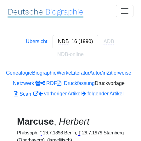
Deutsche
Biographie
Übersicht
NDB
16 (1990)
ADB
NDB
-online
Genealogie
Biographie
Werke
Literatur
Autor/in
Zitierweise
Netzwerk
RDF
Druckfassung
Druckvorlage
vorheriger Artikel
folgender Artikel
Scan
Marcuse
,
Herbert
Philosoph,
*
19.7.1898 Berlin,
†
29.7.1979 Starnberg
(Oberbayern). (israelitisch)