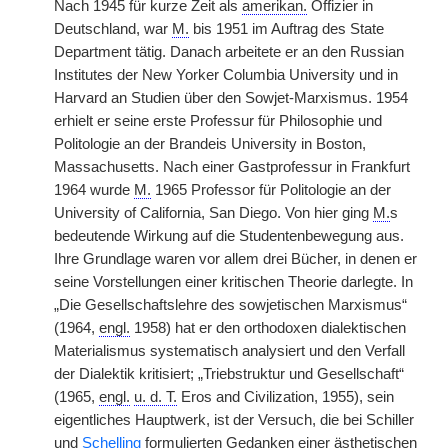
Nach 1945 für kurze Zeit als
amerikan.
Offizier in
Deutschland, war
M.
bis 1951 im Auftrag des State
Department tätig. Danach arbeitete er an den Russian
Institutes der New Yorker Columbia University und in
Harvard an Studien über den Sowjet-Marxismus. 1954
erhielt er seine erste Professur für Philosophie und
Politologie an der Brandeis University in Boston,
Massachusetts. Nach einer Gastprofessur in Frankfurt
1964 wurde
M.
1965 Professor für Politologie an der
University of California, San Diego. Von hier ging
M.
s
bedeutende Wirkung auf die Studentenbewegung aus.
Ihre Grundlage waren vor allem drei Bücher, in denen er
seine Vorstellungen einer kritischen Theorie darlegte. In
„Die Gesellschaftslehre des sowjetischen Marxismus“
(1964,
engl.
1958) hat er den orthodoxen dialektischen
Materialismus systematisch analysiert und den Verfall
der Dialektik kritisiert; „Triebstruktur und Gesellschaft“
(1965,
engl.
u. d. T.
Eros and Civilization, 1955), sein
eigentliches Hauptwerk, ist der Versuch, die bei Schiller
und
Schelling
formulierten Gedanken einer ästhetischen