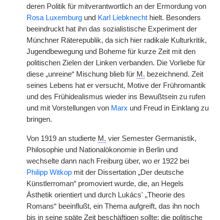
deren Politik für mitverantwortlich an der Ermordung von
Rosa Luxemburg
und
Karl Liebknecht
hielt. Besonders
beeindruckt hat ihn das sozialistische Experiment der
Münchner Räterepublik, da sich hier radikale Kulturkritik,
Jugendbewegung und Boheme für kurze Zeit mit den
politischen Zielen der Linken verbanden. Die Vorliebe für
diese „unreine“ Mischung blieb für
M.
bezeichnend. Zeit
seines Lebens hat er versucht, Motive der Frühromantik
und des Frühidealismus wieder ins Bewußtsein zu rufen
und mit Vorstellungen von
Marx
und Freud in Einklang zu
bringen.
Von 1919 an studierte
M.
vier Semester Germanistik,
Philosophie und Nationalökonomie in Berlin und
wechselte dann nach Freiburg über, wo er 1922 bei
Philipp Witkop
mit der Dissertation „Der deutsche
Künstlerroman“ promoviert wurde, die, an Hegels
Ästhetik orientiert und durch Lukács' „Theorie des
Romans“ beeinflußt, ein Thema aufgreift, das ihn noch
bis in seine späte Zeit beschäftigen sollte: die politische