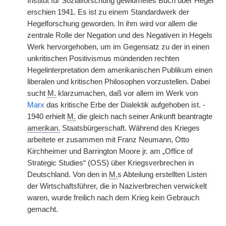
Institut für Sozialforschung gewidmetes Buch über Hegel
erschien 1941. Es ist zu einem Standardwerk der
Hegelforschung geworden. In ihm wird vor allem die
zentrale Rolle der Negation und des Negativen in Hegels
Werk hervorgehoben, um im Gegensatz zu der in einen
unkritischen Positivismus mündenden rechten
Hegelinterpretation dem amerikanischen Publikum einen
liberalen und kritischen Philosophen vorzustellen. Dabei
sucht
M.
klarzumachen, daß vor allem im Werk von
Marx
das kritische Erbe der Dialektik aufgehoben ist. -
1940 erhielt
M.
die gleich nach seiner Ankunft beantragte
amerikan.
Staatsbürgerschaft. Während des Krieges
arbeitete er zusammen mit Franz Neumann, Otto
Kirchheimer und Barrington Moore jr. am „Office of
Strategic Studies“ (OSS) über Kriegsverbrechen in
Deutschland. Von den in
M.
s Abteilung erstellten Listen
der Wirtschaftsführer, die in Naziverbrechen verwickelt
waren, wurde freilich nach dem Krieg kein Gebrauch
gemacht.