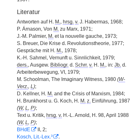
Literatur
Antworten auf H.
M.
,
hrsg.
v.
J. Habermas, 1968;
P. Árnason, Von
M.
zu Marx, 1971;
J.-M. Palmier,
M.
et la nouvelle gauche, 1973;
S. Breuer, Die Krise d. Revolutionstheorie, 1977;
Gespräche mit H.
M.
, 1978;
K.-H. Sahmel, Vernunft u. Sinnlichkeit, 1979;
ders.
, Ausgew.
Bibliogr.
d.
Schrr.
v.
H.
M.
, in:
Jb.
d.
Arbeiterbewegung, VI, 1979;
M. Schoolman, The Imaginary Witness, 1980
(
W-
Verz.
,
L
)
;
D. Kellner,
|
H.
M.
and the Crisis of Marxism, 1984;
H. Brunkhorst u. G. Koch, H.
M.
z.
Einführung, 1987
(
W
,
L
,
P
)
;
Text u. Kritik,
hrsg.
v.
H.-L. Arnold, H. 98, April 1988
(
W
,
L
,
P
)
;
BHdE
II, 2;
Kosch, Lit.-Lex.³
.