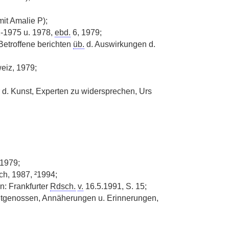
it Amalie P);
-1975 u. 1978,
ebd.
6, 1979;
 Betroffene berichten
üb.
d. Auswirkungen d.
weiz, 1979;
er d. Kunst, Experten zu widersprechen, Urs
 1979;
ch, 1987, ²1994;
 in: Frankfurter
Rdsch.
v.
16.5.1991, S. 15;
eitgenossen, Annäherungen u. Erinnerungen,