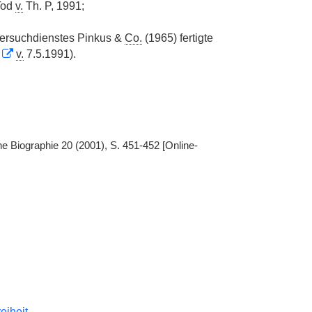
od
v.
Th. P, 1991;
hersuchdienstes Pinkus &
Co.
(1965) fertigte
v.
7.5.1991).
e Biographie 20 (2001), S. 451-452 [Online-
reiheit