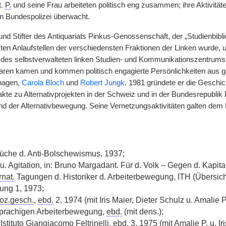
t.
P.
und seine Frau arbeiteten politisch eng zusammen; ihre Aktivität
n Bundespolizei überwacht.
nd Stifter des Antiquariats Pinkus-Genossenschaft, der „Studienbibl
sten Anlaufstellen der verschiedensten Fraktionen der Linken wurde, 
t des selbstverwalteten linken Studien- und Kommunikationszentrums
aren kamen und kommen politisch engagierte Persönlichkeiten aus 
hagen,
Carola Bloch
und
Robert Jungk
. 1981 gründete er die Geschich
akte zu Alternativprojekten in der Schweiz und in der Bundesrepublik
d der Alternativbewegung. Seine Vernetzungsaktivitäten galten dem
üche d. Anti-Bolschewismus, 1937;
. Agitation, in: Bruno Margadant. Für d. Volk – Gegen d. Kapita
rnat.
Tagungen d. Historiker d. Arbeiterbewegung, ITH (Übersic
ung 1, 1973;
oz.gesch.
,
ebd.
2, 1974 (mit Iris Maier, Dieter Schulz u. Amalie P
prachigen Arbeiterbewegung,
ebd.
(mit dens.);
 Istituto Giangiacomo Feltrinelli,
ebd.
3, 1975 (mit Amalie
P.
u. Ir