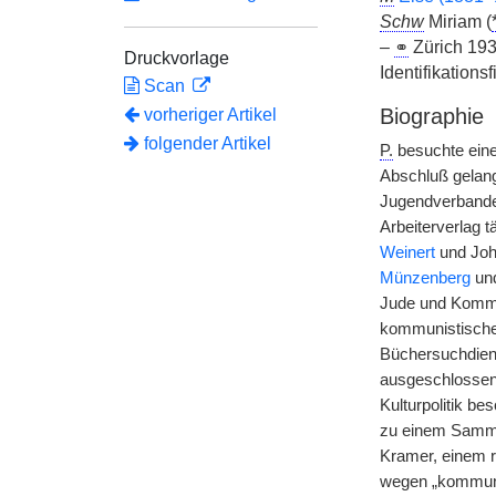
Schw
Miriam (
–
⚭
Zürich 19
Druckvorlage
Identifikation
Scan
Biographie
vorheriger Artikel
folgender Artikel
P.
besuchte eine
Abschluß gelang
Jugendverband
Arbeiterverlag tä
Weinert
und Joha
Münzenberg
un
Jude und Kommu
kommunistische
Büchersuchdien
ausgeschlossen 
Kulturpolitik b
zu einem Sammel
Kramer, einem r
wegen „kommunis