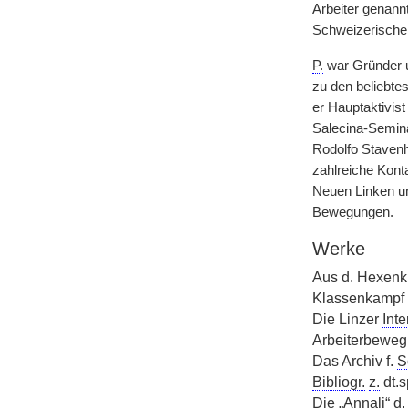
Arbeiter genann
Schweizerische
P.
war Gründer u
zu den beliebte
er Hauptaktivis
Salecina-Semin
Rodolfo Staven
zahlreiche Kont
Neuen Linken un
Bewegungen.
Werke
Aus d. Hexenk
Klassenkampf u
Die Linzer
Inte
Arbeiterbeweg
Das Archiv f.
S
Bibliogr.
z.
dt.s
Die „Annali“ d.