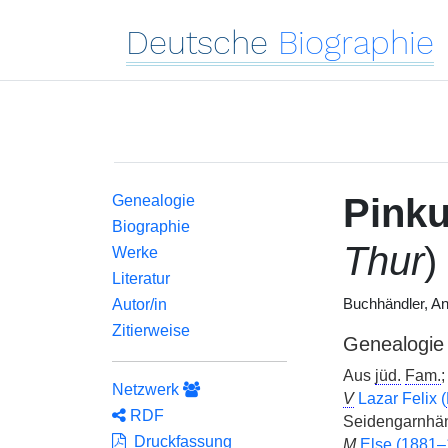
Deutsche
Biographie
Pink
Genealogie
Biographie
Thur
)
Werke
Literatur
Autor/in
Buchhändler, An
Zitierweise
Genealogie
Aus
jüd.
Fam.
;
Netzwerk
V
Lazar Felix (
RDF
Seidengarnhänd
Druckfassung
M
Else (1881–