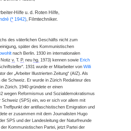
beiter-Hilfe u. d. Roten Hilfe,
ndré (
*
1942)
, Filmtechniker.
chs des väterlichen Geschäfts nicht zum
reinigung, später des Kommunistischen
owohlt
nach Berlin. 1930 im internationalen
Notiz
v.
T.
P.
neu
hg.
1973) kennen sowie
Erich
riftsteller“. 1931 wurde er Mitarbeiter von
Willi
der „Arbeiter Illustrierten Zeitung“ (AIZ). Als
n die Schweiz. Er wurde in Zürich Redakteur des
n Zürich. 1940 gründete er einen
1942 wegen Reformismus und Sozialdemokratismus
r Schweiz (SPS) ein, wo er sich vor allem mit
Treffpunkt der antifaschistischen Emigration und
ündete er zusammen mit dem Journalisten Hugo
 der SPS und der Landesleitung der Naturfreunde
er Kommunistischen Partei, jetzt Partei der