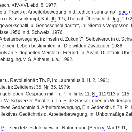
esch.
XIV-XVI,
ebd.
5, 1977;
 u. Praxis d. Arbeiterbewegung in d. „edition suhrkamp“,
ebd.
(m
 u. Klassenkampf, Krit.
Jb.
1-5, Themat. Übersicht d.
Jgg.
1972
. gewerkschaftl. u. Genossensolidarität“, in: Niemals Vergessen!
sse 1956 in d. Schweiz, 1976;
Arbeiterbewegung, in: Inseln d. Zukunft?, Selbstverw. in d. Sch
ie mein Leben bestimmten, in: Die wilden Zwanziger, 1986;
Gruß an e. doppelten Meister u. Freund, in: Avanti Dilettanti. Üb
eb.tag
,
hg.
v.
G. Althaus
u. a.
, 1992.
 u. Revolutionär: Th. P, in: Laurentius 8, H. 2, 1991;
lie, in: Zeitdienst 35,
Nr.
35, 1979;
ch geblieben. Gespräch mit Th. P, in: links 11,
Nr.
112/113 u. 115,
u. W. Schweizer, Amalie u. Th.
P.
-de Sassi: Leben im Widerspru
ktives Gedächtnis d. Arbeiterbewegung, Ein Gedenkbl. f. Th.
P.
,
Kollektives Gedächtnis d. Arbeiterbewegung, in: Unbotmäßige Z
.
P.
– sein letztes Interview, in: Naturfreund (Bern)
v.
Mai 1991;