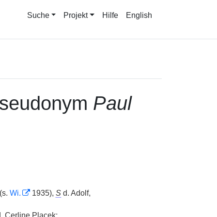
Suche
Projekt
Hilfe
English
Pseudonym
Paul
(s.
Wi.
1935),
S
d. Adolf,
. Cerline Placek;