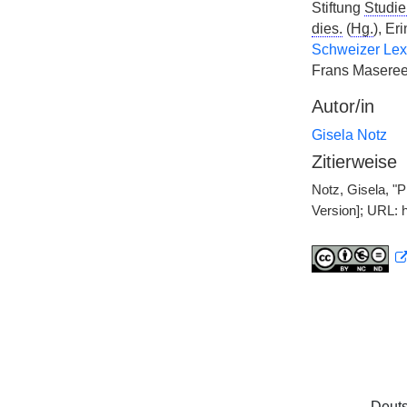
Stiftung
Studie
dies.
(
Hg.
), Er
Schweizer Lex
Frans Masereel
Autor/in
Gisela Notz
Zitierweise
Notz, Gisela, "
Version]; URL: 
Deuts