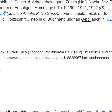
nbibl.
z.
Gesch.
d. Arbeiterbewegung Zürich (
Hg.
), Nachrufe
z.
T
innern u. Ermutigen, Hommage f. Th. P 1909-1991, 1992
(
P
)
;
.
(auch zu Amalie
P.
-De Sassi).
– Für d. Jubiläumkat. d. Büc
 d. Holzschnitt „Theo in d. Buchhandlung“ an (
Abb.
auch in:
SZ
Pinkus, Paul Theo (Theodor, Pseudonym Paul Thur)" in: Neue Deutsch
https://www.deutsche-biographie.de/gnd118828967.html#ndbcontent
che Biographie ·
Impressum
·
Datenschutzerklärung
·
Barrieref