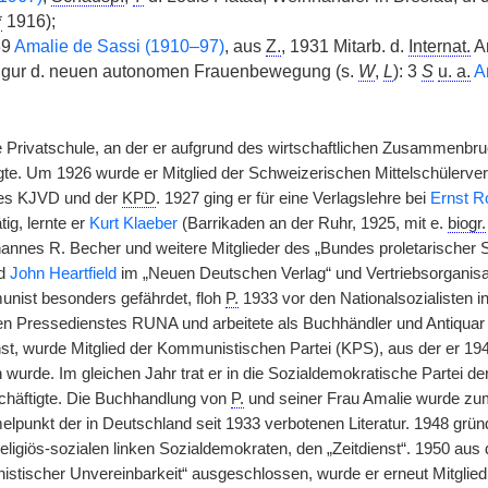
*
1916);
39
Amalie de Sassi (1910–97)
, aus
Z.
, 1931 Mitarb. d.
Internat.
Ar
sfigur d. neuen autonomen Frauenbewegung (s.
W
,
L
): 3
S
u. a.
A
 Privatschule, an der er aufgrund des wirtschaftlichen Zusammenbru
te. Um 1926 wurde er Mitglied der Schweizerischen Mittelschülerve
es KJVD und der
KPD
. 1927 ging er für eine Verlagslehre bei
Ernst R
tig, lernte er
Kurt Klaeber
(Barrikaden an der Ruhr, 1925, mit e.
biogr.
nnes R. Becher und weitere Mitglieder des „Bundes proletarischer Sch
d
John Heartfield
im „Neuen Deutschen Verlag“ und Vertriebsorganisator 
nist besonders gefährdet, floh
P.
1933 vor den Nationalsozialisten i
n Pressedienstes
|
RUNA und arbeitete als Buchhändler und Antiquar i
st, wurde Mitglied der Kommunistischen Partei (KPS), aus der er 
wurde. Im gleichen Jahr trat er in die Sozialdemokratische Partei de
eschäftigte. Die Buchhandlung von
P.
und seiner Frau Amalie wurde zum 
punkt der in Deutschland seit 1933 verbotenen Literatur. 1948 gr
eligiös-sozialen linken Sozialdemokraten, den „Zeitdienst“. 1950 aus
tischer Unvereinbarkeit“ ausgeschlossen, wurde er erneut Mitglied d