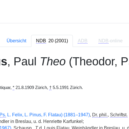
Übersicht
NDB
20 (2001)
ADB
NDB
-online
us
, Paul
Theo
(Theodor, 
tiquar,
*
21.8.1909 Zürich,
†
5.5.1991 Zürich.
Ps.
L. Felix, L. Pinus, F. Flatau) (1881–1947)
,
Dr. phil.
,
Schriftst.
ler in Breslau, u. d. Henriette Karfunkel;
1967)
,
Schausp.
,
T
d. Louis Flatau, Weinhändler in Breslau, u. d