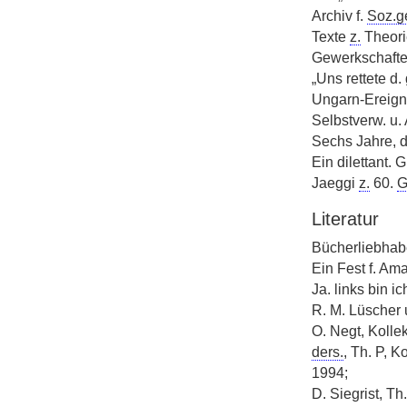
Archiv f.
Soz.g
Texte
z.
Theorie
Gewerkschaften
„Uns rettete d
Ungarn-Ereigni
Selbstverw. u. 
Sechs Jahre, d
Ein dilettant. 
Jaeggi
z.
60.
G
Literatur
Bücherliebhaber
Ein Fest f. Ama
Ja. links bin i
R. M. Lüscher 
O. Negt, Kolle
ders.
, Th. P, 
1994;
D. Siegrist, Th