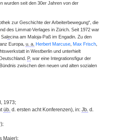
en wurden seit den 30er Jahren von der
iothek zur Geschichte der Arbeiterbewegung“, die
und des Limmat-Verlages in Zürich. Seit 1972 war
 Sal
e
cina am Maloja-Paß im Engadin. Zu den
ganz Europa,
u. a.
Herbert Marcuse
,
Max Frisch
,
tswerkstatt in Westberlin und unterhielt
 Deutschland.
P.
war eine Integrationsfigur der
 Bündnis zwischen den neuen und alten sozialen
l, 1973;
ht
üb.
d. ersten acht Konferenzen), in:
Jb.
d.
);
is Maier);