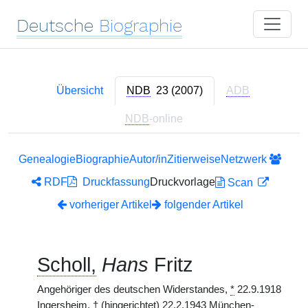
Deutsche
Biographie
Übersicht
NDB
23 (2007)
ADB
NDB
-online
Genealogie
Biographie
Autor/in
Zitierweise
Netzwerk
RDF
Druckfassung
Druckvorlage
Scan
vorheriger Artikel
folgender Artikel
Scholl,
Hans
Fritz
Angehöriger des deutschen Widerstandes,
*
22.9.1918
Ingersheim,
†
(hingerichtet) 22.2.1943 München-