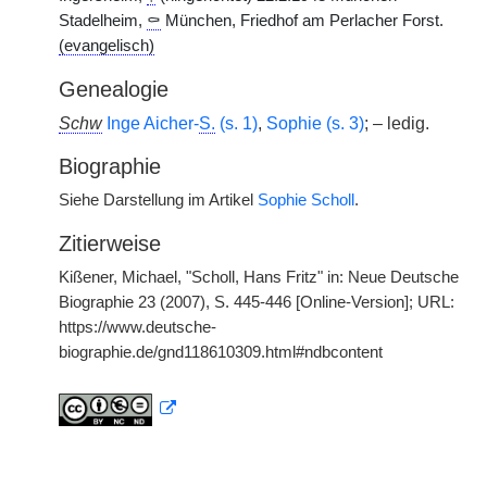
Stadelheim,
⚰
München, Friedhof am Perlacher Forst.
(evangelisch)
Genealogie
Schw
Inge Aicher-
S.
(s. 1)
,
Sophie (s. 3)
; – ledig.
Biographie
Siehe Darstellung im Artikel
Sophie Scholl
.
Zitierweise
Kißener, Michael, "Scholl, Hans Fritz" in: Neue Deutsche
Biographie 23 (2007), S. 445-446 [Online-Version]; URL:
https://www.deutsche-
biographie.de/gnd118610309.html#ndbcontent