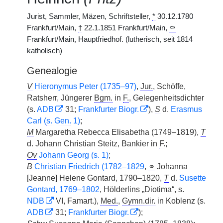
Jurist, Sammler, Mäzen, Schriftsteller,
*
30.12.1780
Frankfurt/Main,
†
22.1.1851 Frankfurt/Main,
⚰
Frankfurt/Main, Hauptfriedhof. (lutherisch, seit 1814
katholisch)
Genealogie
V
Hieronymus Peter (1735–97)
,
Jur.
, Schöffe,
Ratsherr, Jüngerer
Bgm.
in
F.
, Gelegenheitsdichter
(s.
ADB
31;
Frankfurter Biogr.
),
S
d.
Erasmus
Carl (
s. Gen.
1)
;
M
Margaretha Rebecca Elisabetha (1749–1819),
T
d. Johann Christian Steitz, Bankier in
F.
;
Ov
Johann Georg (s. 1)
;
B
Christian Friedrich (1782–1829
,
⚭
Johanna
[Jeanne] Helene Gontard, 1790–1820,
T
d.
Susette
Gontard, 1769–1802
, Hölderlins „Diotima“, s.
NDB
VI, Famart.),
Med.
,
Gymn.dir.
in Koblenz (s.
ADB
31;
Frankfurter Biogr.
);