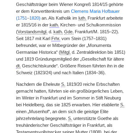
Geschäftsträger beim Wiener Kongreß 1814/15 gehörte
er dem Konvertitenkreis um
Clemens Maria Hofbauer
(1751–1820)
an. Als Katholik im
luth.
Frankfurt arbeitete
er 1815/16 in der
kath.
Kirchen- und Schulkommission
(
Vorstandsmitgl.
d.
kath.
Gde.
Frankfurt/M. 1815–22).
Seit 1817 mit Karl
Frhr.
vom Stein (1757–1831)
befreundet, war er Mitbegründer der „Monumenta
Germaniae Historica“ (
Mitgl.
d. Zentraldirektion bis 1851)
und 1819 Gründungsmitglied der „Gesellschaft für ältere
dt.
Geschichtskunde“. Größere Reisen führten ihn in die
Schweiz (1823/24) und nach Italien (1834–36).
Nachdem die Eheleute
S.
1819/20 reiche Erbschaften
gemacht hatten, führten sie ein großbürgerliches Leben,
im Winter in Frankfurt und im Sommer in Stift Neuburg
bei Heidelberg, das sie 1825 erwarben. Hier etablierte
S.
einen „Musenhof“, an dem sich die geistige Elite
jahrzehntelang begegnete.
S.
unterstützte Goethe als
treuhänderischer Geschäftsträger in Frankfurt, als
Testamentsvollstrecker seiner Mutter (1808), bei der