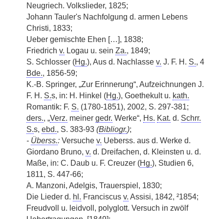
Neugriech. Volkslieder, 1825;
Johann Tauler's Nachfolgung d. armen Lebens
Christi, 1833;
Ueber gemischte Ehen […], 1838;
Friedrich
v.
Logau u. sein
Za.
, 1849;
S. Schlosser (
Hg.
), Aus d. Nachlasse
v.
J. F. H.
S.
, 4
Bde.
, 1856-59;
K.-B. Springer, „Zur Erinnerung“, Aufzeichnungen J.
F. H.
S.
s, in: H. Hinkel (
Hg.
), Goethekult u.
kath.
Romantik: F.
S.
(1780-1851), 2002, S. 297-381;
ders.
, „
Verz.
meiner
gedr.
Werke“,
Hs.
Kat.
d.
Schrr.
S.
s,
ebd.
, S. 383-93
(
Bibliogr.
)
;
-
Überss.
:
Versuche
v.
Ueberss. aus d. Werke d.
Giordano Bruno,
v.
d. Dreifachen, d. Kleinsten u. d.
Maße, in: C. Daub u. F. Creuzer (
Hg.
), Studien 6,
1811, S. 447-66;
A. Manzoni, Adelgis, Trauerspiel, 1830;
Die Lieder d.
hl.
Franciscus
v.
Assisi, 1842, ²1854;
Freudvoll u. leidvoll, polyglott. Versuch in zwölf