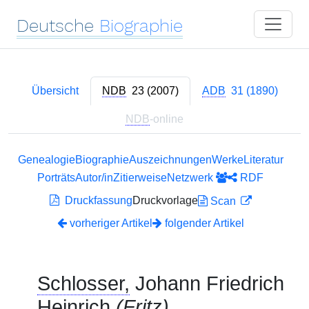
Deutsche
Biographie
Übersicht
NDB
23 (2007)
ADB
31 (1890)
NDB
-online
Genealogie
Biographie
Auszeichnungen
Werke
Literatur
Porträts
Autor/in
Zitierweise
Netzwerk
RDF
Druckfassung
Druckvorlage
Scan
vorheriger Artikel
folgender Artikel
Schlosser,
Johann Friedrich
Heinrich
(Fritz)