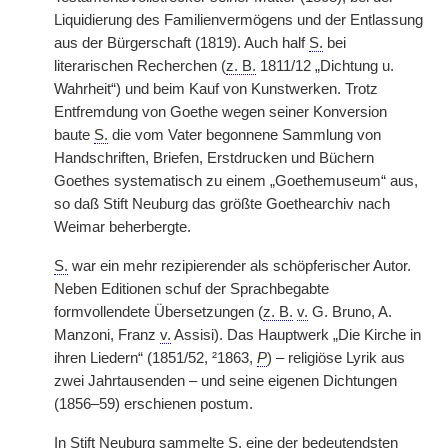
Liquidierung des Familienvermögens und der Entlassung
aus der Bürgerschaft (1819). Auch half
S.
bei
literarischen Recherchen (
z. B.
1811/12 „Dichtung u.
Wahrheit“) und beim Kauf von Kunstwerken. Trotz
Entfremdung von Goethe wegen seiner Konversion
baute
S.
die vom Vater begonnene Sammlung von
Handschriften, Briefen, Erstdrucken und Büchern
Goethes systematisch zu einem „Goethemuseum“ aus,
so daß Stift Neuburg das größte Goethearchiv nach
Weimar beherbergte.
S.
war ein mehr rezipierender als schöpferischer Autor.
Neben Editionen schuf der Sprachbegabte
formvollendete Übersetzungen (
z. B.
v.
G. Bruno, A.
Manzoni, Franz
v.
Assisi). Das Hauptwerk „Die Kirche in
ihren Liedern“ (1851/52, ²1863,
P
) – religiöse Lyrik aus
zwei Jahrtausenden – und seine eigenen Dichtungen
(1856–59) erschienen postum.
In Stift Neuburg sammelte
S.
eine der bedeutendsten