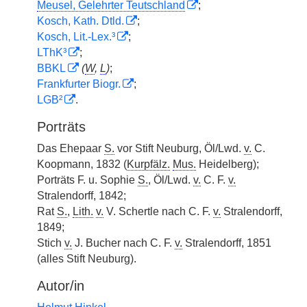
Meusel, Gelehrter Teutschland
;
Kosch, Kath. Dtld.
;
Kosch, Lit.-Lex.³
;
LThK³
;
BBKL
(
W
,
L
)
;
Frankfurter Biogr.
;
LGB²
.
Porträts
Das Ehepaar
S.
vor Stift Neuburg, Öl/Lwd.
v.
C.
Koopmann, 1832 (
Kurpfälz.
Mus.
Heidelberg);
Porträts F. u. Sophie
S.
, Öl/Lwd.
v.
C. F.
v.
Stralendorff, 1842;
Rat
S.
,
Lith.
v.
V. Schertle nach C. F.
v.
Stralendorff,
1849;
Stich
v.
J. Bucher nach C. F.
v.
Stralendorff, 1851
(alles Stift Neuburg).
Autor/in