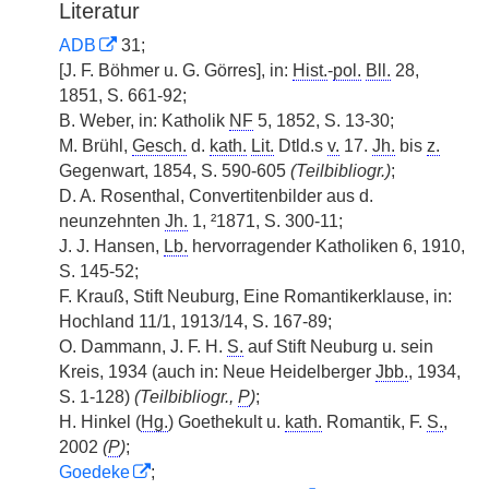
Literatur
ADB
31;
[J. F. Böhmer u. G. Görres], in:
Hist.
-
pol.
Bll.
28,
1851, S. 661-92;
B. Weber, in: Katholik
NF
5, 1852, S. 13-30;
M. Brühl,
Gesch.
d.
kath.
Lit.
Dtld.s
v.
17.
Jh.
bis
z.
Gegenwart, 1854, S. 590-605
(Teilbibliogr.)
;
D. A. Rosenthal, Convertitenbilder aus d.
neunzehnten
Jh.
1, ²1871, S. 300-11;
J. J. Hansen,
Lb.
hervorragender Katholiken 6, 1910,
S. 145-52;
F. Krauß, Stift Neuburg, Eine Romantikerklause, in:
Hochland 11/1, 1913/14, S. 167-89;
O. Dammann, J. F. H.
S.
auf Stift Neuburg u. sein
Kreis, 1934 (auch in: Neue Heidelberger
Jbb.
, 1934,
S. 1-128)
(Teilbibliogr.,
P
)
;
H. Hinkel (
Hg.
) Goethekult u.
kath.
Romantik, F.
S.
,
2002
(
P
)
;
Goedeke
;