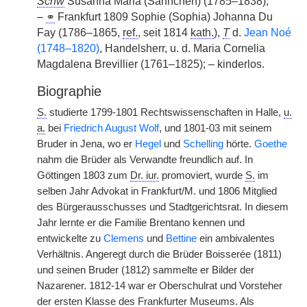
Schw
Susanna Maria (Sannchen) (1785–1838);
–
⚭
Frankfurt 1809 Sophie (Sophia) Johanna Du
Fay (1786–1865,
ref.
, seit 1814
kath.
),
T
d.
Jean Noé
(1748–1820)
, Handelsherr, u. d. Maria Cornelia
Magdalena Brevillier (1761–1825); – kinderlos.
Biographie
S.
studierte 1799-1801 Rechtswissenschaften in Halle,
u.
a.
bei
Friedrich August Wolf
, und 1801-03 mit seinem
Bruder in Jena, wo er
Hegel
und
Schelling
hörte.
Goethe
nahm die Brüder als Verwandte freundlich auf. In
Göttingen 1803 zum
Dr. iur.
promoviert, wurde
S.
im
selben Jahr Advokat in Frankfurt/M. und 1806 Mitglied
des Bürgerausschusses und Stadtgerichtsrat. In diesem
Jahr lernte er die Familie Brentano kennen und
entwickelte zu
Clemens
und
Bettine
ein ambivalentes
Verhältnis. Angeregt durch die Brüder Boisserée (1811)
und seinen Bruder (1812) sammelte er Bilder der
Nazarener. 1812-14 war er Oberschulrat und Vorsteher
der ersten Klasse des Frankfurter Museums. Als