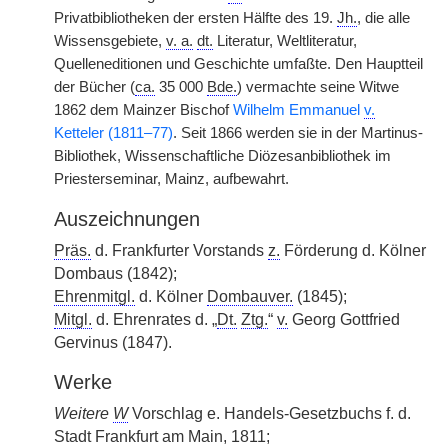
Privatbibliotheken der ersten Hälfte des 19.
Jh.
, die alle
Wissensgebiete,
v. a.
dt.
Literatur, Weltliteratur,
Quelleneditionen und Geschichte umfaßte. Den Hauptteil
der Bücher (
ca.
35 000
Bde.
) vermachte seine Witwe
1862 dem Mainzer Bischof
Wilhelm Emmanuel
v.
Ketteler (1811–77)
. Seit 1866 werden sie in der Martinus-
Bibliothek, Wissenschaftliche Diözesanbibliothek im
Priesterseminar, Mainz, aufbewahrt.
Auszeichnungen
Präs.
d. Frankfurter Vorstands
z.
Förderung d. Kölner
Dombaus (1842);
Ehrenmitgl.
d. Kölner
Dombauver.
(1845);
Mitgl.
d. Ehrenrates d. „
Dt.
Ztg.
“
v.
Georg Gottfried
Gervinus (1847).
Werke
Weitere
W
Vorschlag e. Handels-Gesetzbuchs f. d.
Stadt Frankfurt am Main, 1811;