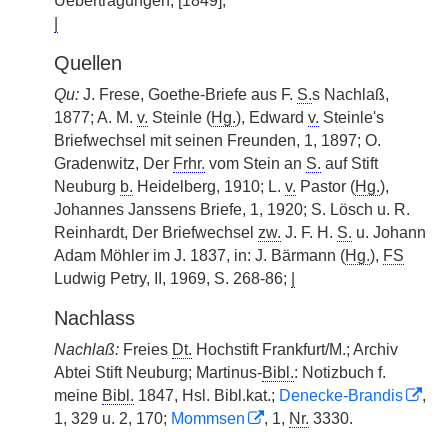
Uebertragungen, [1849];
|
Quellen
Qu:
J. Frese, Goethe-Briefe aus F.
S.
s Nachlaß,
1877; A. M.
v.
Steinle (
Hg.
), Edward
v.
Steinle's
Briefwechsel mit seinen Freunden, 1, 1897; O.
Gradenwitz, Der
Frhr.
vom Stein an
S.
auf Stift
Neuburg
b.
Heidelberg, 1910; L.
v.
Pastor (
Hg.
),
Johannes Janssens Briefe, 1, 1920; S. Lösch u. R.
Reinhardt, Der Briefwechsel
zw.
J. F. H.
S.
u. Johann
Adam Möhler im J. 1837, in: J. Bärmann (
Hg.
),
FS
Ludwig Petry, II, 1969, S. 268-86;
|
Nachlass
Nachlaß:
Freies
Dt.
Hochstift Frankfurt/M.; Archiv
Abtei Stift Neuburg; Martinus-
Bibl.
: Notizbuch f.
meine
Bibl.
1847, Hsl. Bibl.kat.;
Denecke-Brandis
,
1, 329 u. 2, 170;
Mommsen
, 1,
Nr.
3330.