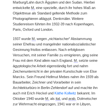
Marburg/Lahn durch Ägypten und den Sudan. Hierbei
entwickelte
M.
eine spezielle, durch ihr hohes Maß an
Objekttreue als Standard geltende Methode zum
Photographieren altägypt. Denkmäler. Weitere
Studienreisen führten ihn 1932-39 nach Kopenhagen,
Paris, Oxford und London.
1937 wurde
M.
wegen „nichtarischer“ Abstammung
seiner Ehefrau und mangelnder nationalsozialistischer
Gesinnung fristlos
|
entlassen. Nach erfolglosen
Versuchen, mit seiner Familie zu emigrieren, ging seine
Frau mit dem Kind allein nach England.
M.
setzte seine
ägyptologische Arbeit eigenständig fort und nahm
Zeichenunterricht in der privaten Kunstschule von Else
Marcks. Sein Freund Hellmut Mebes nahm ihn 1939 als
Bauarbeiter, Zeichner und Vorarbeiter in sein
Architekturbüro in Berlin-Zehlendorf auf und machte ihn
auch mit Erich Heckel und
Käthe Kollwitz
bekannt. Im
Oktober 1940 wurde
M.
als
ital.
und
arab.
Dolmetscher
zur Wehrmacht eingezogen, 1941 war er in Libyen,