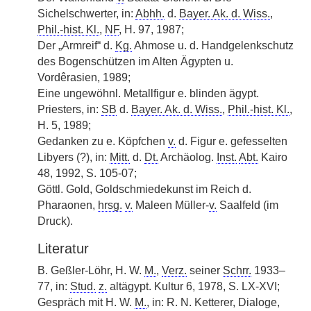
Sichelschwerter, in:
Abhh.
d.
Bayer. Ak. d. Wiss.
,
Phil.-hist. Kl.
,
NF
, H. 97, 1987;
Der „Armreif“ d.
Kg.
Ahmose u. d. Handgelenkschutz
des Bogenschützen im Alten Ägypten u.
Vordêrasien, 1989;
Eine ungewöhnl. Metallfigur e. blinden ägypt.
Priesters, in:
SB
d.
Bayer. Ak. d. Wiss.
,
Phil.-hist. Kl.
,
H. 5, 1989;
Gedanken zu e. Köpfchen
v.
d. Figur e. gefesselten
Libyers (?), in:
Mitt.
d.
Dt.
Archäolog.
Inst.
Abt.
Kairo
48, 1992, S. 105-07;
Göttl. Gold, Goldschmiedekunst im Reich d.
Pharaonen,
hrsg.
v.
Maleen Müller-
v.
Saalfeld (im
Druck).
Literatur
B. Geßler-Löhr, H. W.
M.
,
Verz.
seiner
Schrr.
1933–
77, in:
Stud.
z.
altägypt. Kultur 6, 1978, S. LX-XVI;
Gespräch mit H. W.
M.
, in: R. N. Ketterer, Dialoge,