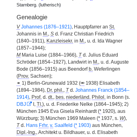
Starnberg. (lutherisch)
Genealogie
V
Johannes (1876–1921)
, Hauptpfarrer an
St.
Johannis in
M.
,
S
d. Franz Christian Friedrich
(1840–1911),
Kanzleisekr.
in
M.
, u. d. Ida Wagner
(1857–1944);
M
Maria Luise (1884–1966),
T
d. Julius Eduard
Schröder (1854–1927), Landwirt in
M.
, u. d. Auguste
Bode (1856–1915) aus Beendorf
b.
Weferlingen
(
Prov.
Sachsen);
⚭
1) Berlin-Grunewald 1932 (
⚮
1938) Elisabeth
(1894–1984),
Dr. phil.
,
T
d.
Johannes Franck (1854–
1914)
,
Prof.
d.
dt.
,
bes.
niederländ.
Philol.
in Bonn (s.
DBJ
I,
Tl.
), u. d. Friederike Nelke (1864–1945); 2)
München 1945 Eva Gisela Reinhardt (
*
1920), aus
Würzburg; 3) München 1969 Maleen (
*
1937, s.
W
),
T
d.
Hans
Frhr.
v.
Saalfeld (
*
1903)
aus München,
Dipl.-Ing.
, Architekt u. Bildhauer, u. d. Elisabeth