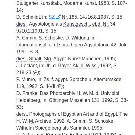
Stuttgarter Kunstkab., Moderne Kunst, 1988, S. 107-
14;
D. Schmidt, in:
SZ
Nr.
185, 14./16.8.1987, S. 15;
dies.
, Ägyptologie als
Kunstgesch.
,
ebd.
Nr.
34,
9./10.2.1991, S. 15;
A. Grimm, S. Schoske, D. Wildung, in:
Informationsbl. d. dt.sprachigen Ägyptologie 42, Juli
1991, S. 3;
dies.
,
Staatl.
Slg.
Ägypt. Kunst München, 1995;
J. Leclant, in:
Jb.
d.
Bayer. Ak. d. Wiss.
, 1992, S.
218-23
(
P
)
;
P. Munro, in:
Zs.
f. ägypt. Sprache u.
Altertumskde.
119, 1992, S. II-VII
(
P
)
;
D. Franke, Das Photoarchiv H. W.
M.
d.
Univ.bibl.
Heidelberg, in: Göttinger Miszellen 131, 1992, S. 33-
53;
ders.
, Photographs of Egyptian Art and of Egypt, The
H. W.
M.
Archive, 1992. A. Grimm, S. Schoske,
Wilhelm Spiegelberg als Sammler, 1995;
R. A. Fazzini, Bernard V. Bothmer (1912–1993), in: