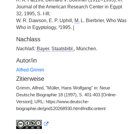
Journal of the American Research Center in Egypt
32, 1995, S. I-III;
W. R. Dawson, E. P. Uphill,
M.
L. Bierbrier, Who Was
Who in Egyptology, ³1995.
|
Nachlass
Nachlaß:
Bayer.
Staatsbibl.
, München.
Autor/in
Alfred Grimm
Zitierweise
Grimm, Alfred, "Müller, Hans Wolfgang" in: Neue
Deutsche Biographie 18 (1997), S. 401-403 [Online-
Version]; URL: https://www.deutsche-
biographie.de/gnd120268930.html#ndbcontent