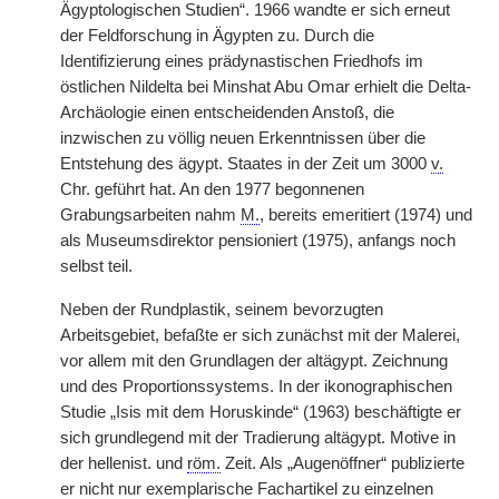
Ägyptologischen Studien“. 1966 wandte er sich erneut
der Feldforschung in Ägypten zu. Durch die
Identifizierung eines prädynastischen Friedhofs im
östlichen Nildelta bei Minshat Abu Omar erhielt die Delta-
Archäologie einen entscheidenden Anstoß, die
inzwischen zu völlig neuen Erkenntnissen über die
Entstehung des ägypt. Staates in der Zeit um 3000
v.
Chr. geführt hat. An den 1977 begonnenen
Grabungsarbeiten nahm
M.
, bereits emeritiert (1974) und
als Museumsdirektor pensioniert (1975), anfangs noch
selbst teil.
Neben der Rundplastik, seinem bevorzugten
Arbeitsgebiet, befaßte er sich zunächst mit der Malerei,
vor allem mit den Grundlagen der altägypt. Zeichnung
und des Proportionssystems. In der ikonographischen
Studie „Isis mit dem Horuskinde“ (1963) beschäftigte er
sich grundlegend mit der Tradierung altägypt. Motive in
der hellenist. und
röm.
Zeit. Als „Augenöffner“ publizierte
er nicht nur exemplarische Fachartikel zu einzelnen