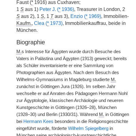
Faust (
*
1916) aus Cuxhaven;
1
S
aus 1)
Peter J. (
*
1936)
, Treasurer in London, 2
S
aus 2), 1
S
, 1
T
aus 3),
Enzio (
*
1969)
, Immobilien-
Kaufm.
,
Clea (
*
1973)
, Immobilienkauffrau, beide in
München.
Biographie
M.
s Interesse für Ägypten wurde durch Besuche des
Vaters in Palästina und Ägypten (1913) geweckt; bereits
als Schüler inventarisierte er eine Sammlung von
Photographien aus Ägypten. Nach dem Besuch des
Wilhelms-Gymnasiums in Magdeburg studierte
M.
zunächst in Göttingen Jura (1926). Im selben Jahr
wechselte er auf Anraten des Pädagogen Hermann Nohl
zur Ägyptologie, klassischen Archäologie und neueren
Kunstgeschichte in Göttingen (1926–28), München
(1928–30) und Berlin (1930/31). Während
M.
in Göttingen
bei
Hermann Kees
besonders in die Religionsgeschichte
eingeführt wurde, förderte
Wilhelm Spiegelberg
in
München seine archäologisch-kunstgeschichtliche