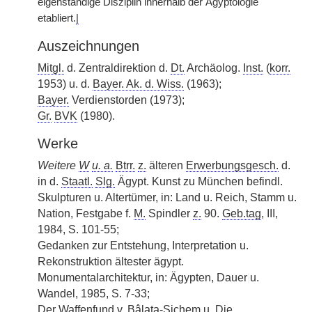
eigenständige Disziplin innerhalb der Ägyptologie
etabliert.
|
Auszeichnungen
Mitgl.
d. Zentraldirektion d.
Dt.
Archäolog.
Inst.
(
korr.
1953) u. d.
Bayer. Ak. d. Wiss.
(1963);
Bayer.
Verdienstorden (1973);
Gr.
BVK
(1980).
Werke
Weitere
W
u. a.
Btrr.
z.
älteren
Erwerbungsgesch.
d.
in d.
Staatl.
Slg.
Ägypt. Kunst zu München befindl.
Skulpturen u. Altertümer, in: Land u. Reich, Stamm u.
Nation, Festgabe f.
M.
Spindler
z.
90.
Geb.tag
, III,
1984, S. 101-55;
Gedanken zur Entstehung, Interpretation u.
Rekonstruktion ältester ägypt.
Monumentalarchitektur, in: Ägypten, Dauer
|
u.
Wandel, 1985, S. 7-33;
Der Waffenfund
v.
Bâlata-Sichem u. Die