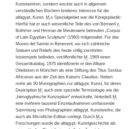
Kunstwerken, sondern weckte auch in allgemein
verständlichen Büchern breiteres Interesse für die
altägypt. Kunst.
M.
s Spezialgebiet war die Königsplastik:
Hierfür hat er auch wesentliche Teile des von Bernard
v.
Bothmer und Herman de Meulenaere betreuten „Corpus
of Late Egyptian Sculpture“ (1960) mitgestaltet. Für das
Museo del Sannio in Benevent, wo sich zahlreiche
Statuen und Reliefs des heute völlig zerstörten
Isistempels befinden, veröffentlichte
M.
1969 einen
Gesamtkatalog. 1975 identifizierte er den Albani-
Obelisken in München als eine Stiftung des Titus Sextius
Africanus aus der Zeit des Kaisers Claudius. Neben
mehr als 90 Monographien zur altägypt. Kunst, für deren
Deskription
M.
auch eine spezielle Terminologie wie die
„hieroglyphische Konzeption“ entwickelte, hinterließ
M.
eine mehrere tausend Einzelaufnahmen umfassende
Sammlung von Photographien altägypt. Kunstwerke, die
auch als Microfiche-Edition vorliegt. Durch
M.
s
Forschungen wurde die altägypt. Kunstgeschichte als