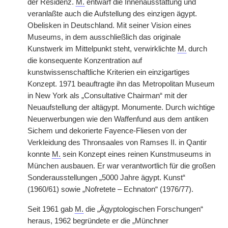
der Residenz.
M.
entwarf die Innenausstattung und
veranlaßte auch die Aufstellung des einzigen ägypt.
Obelisken in Deutschland. Mit seiner Vision eines
Museums, in dem ausschließlich das originale
Kunstwerk im Mittelpunkt steht, verwirklichte
M.
durch
die konsequente Konzentration auf
kunstwissenschaftliche Kriterien ein einzigartiges
Konzept. 1971 beauftragte ihn das Metropolitan Museum
in New York als „Consultative Chairman“ mit der
Neuaufstellung der altägypt. Monumente. Durch wichtige
Neuerwerbungen wie den Waffenfund aus dem antiken
Sichem und dekorierte Fayence-Fliesen von der
Verkleidung des Thronsaales von Ramses II. in Qantir
konnte
M.
sein Konzept eines reinen Kunstmuseums in
München ausbauen. Er war verantwortlich für die großen
Sonderausstellungen „5000 Jahre ägypt. Kunst“
(1960/61) sowie „Nofretete – Echnaton“ (1976/77).
Seit 1961 gab
M.
die „Ägyptologischen Forschungen“
heraus, 1962 begründete er die „Münchner