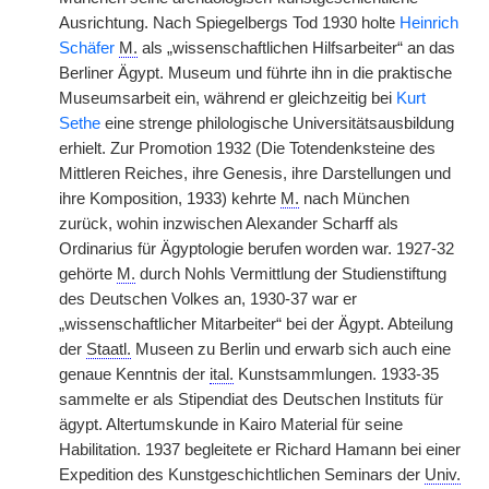
Ausrichtung. Nach Spiegelbergs Tod 1930 holte
Heinrich
Schäfer
M.
als „wissenschaftlichen Hilfsarbeiter“ an das
Berliner Ägypt. Museum und führte ihn in die praktische
Museumsarbeit ein, während er gleichzeitig bei
Kurt
Sethe
eine strenge philologische Universitätsausbildung
erhielt. Zur Promotion 1932 (Die Totendenksteine des
Mittleren Reiches, ihre Genesis, ihre Darstellungen und
ihre Komposition, 1933) kehrte
M.
nach München
zurück, wohin inzwischen Alexander Scharff als
Ordinarius für Ägyptologie berufen worden war. 1927-32
gehörte
M.
durch Nohls Vermittlung der Studienstiftung
des Deutschen Volkes an, 1930-37 war er
„wissenschaftlicher Mitarbeiter“ bei der Ägypt. Abteilung
der
Staatl.
Museen zu Berlin und erwarb sich auch eine
genaue Kenntnis der
ital.
Kunstsammlungen. 1933-35
sammelte er als Stipendiat des Deutschen Instituts für
ägypt. Altertumskunde in Kairo Material für seine
Habilitation. 1937 begleitete er Richard Hamann bei einer
Expedition des Kunstgeschichtlichen Seminars der
Univ.