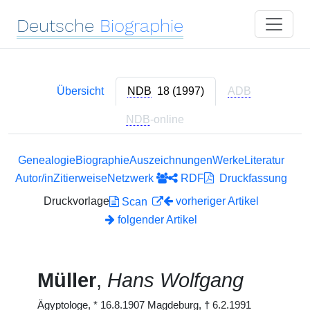
Deutsche
Biographie
Übersicht
NDB
18 (1997)
ADB
NDB
-online
Genealogie
Biographie
Auszeichnungen
Werke
Literatur
Autor/in
Zitierweise
Netzwerk
RDF
Druckfassung
Druckvorlage
vorheriger Artikel
Scan
folgender Artikel
Müller
,
Hans Wolfgang
Ägyptologe,
*
16.8.1907 Magdeburg,
†
6.2.1991