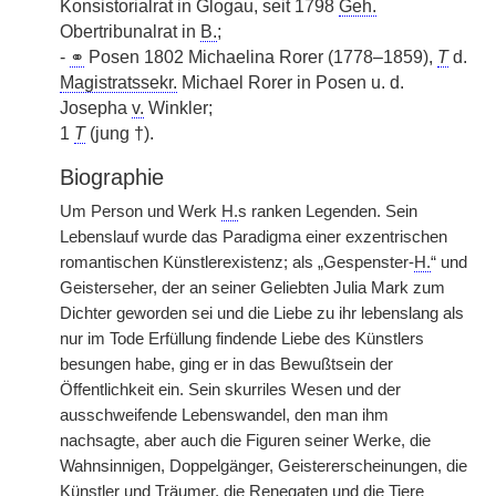
Konsistorialrat in Glogau, seit 1798
Geh.
Obertribunalrat in
B.
;
-
⚭
Posen 1802 Michaelina Rorer (1778–1859),
T
d.
Magistratssekr.
Michael Rorer in Posen u. d.
Josepha
v.
Winkler;
1
T
(jung †).
Biographie
Um Person und Werk
H.
s ranken Legenden. Sein
Lebenslauf wurde das Paradigma einer exzentrischen
romantischen Künstlerexistenz; als „Gespenster-
H.
“ und
Geisterseher, der an seiner Geliebten Julia Mark zum
Dichter geworden sei und die Liebe zu ihr lebenslang als
nur im Tode Erfüllung findende Liebe des Künstlers
besungen habe, ging er in das Bewußtsein der
Öffentlichkeit ein. Sein skurriles Wesen und der
ausschweifende Lebenswandel, den man ihm
nachsagte, aber auch die Figuren seiner Werke, die
Wahnsinnigen, Doppelgänger, Geistererscheinungen, die
Künstler und Träumer, die Renegaten und die Tiere