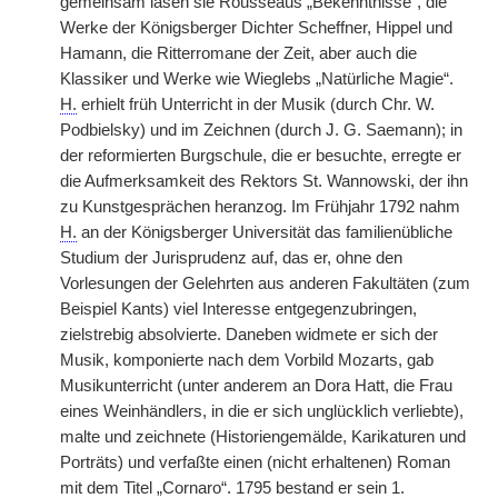
gemeinsam lasen sie Rousseaus „Bekenntnisse“, die
Werke der Königsberger Dichter Scheffner, Hippel und
Hamann, die Ritterromane der Zeit, aber auch die
Klassiker und Werke wie Wieglebs „Natürliche Magie“.
H.
erhielt früh Unterricht in der Musik (durch Chr. W.
Podbielsky) und im Zeichnen (durch J. G. Saemann); in
der reformierten Burgschule, die er besuchte, erregte er
die Aufmerksamkeit des Rektors St. Wannowski, der ihn
zu Kunstgesprächen heranzog. Im Frühjahr 1792 nahm
H.
an der Königsberger Universität das familienübliche
Studium der Jurisprudenz auf, das er, ohne den
Vorlesungen der Gelehrten aus anderen Fakultäten (zum
Beispiel Kants) viel Interesse entgegenzubringen,
zielstrebig absolvierte. Daneben widmete er sich der
Musik, komponierte nach dem Vorbild Mozarts, gab
Musikunterricht (unter anderem an Dora Hatt, die Frau
eines Weinhändlers, in die er sich unglücklich verliebte),
malte und zeichnete (Historiengemälde, Karikaturen und
Porträts) und verfaßte einen (nicht erhaltenen) Roman
mit dem Titel „Cornaro“. 1795 bestand er sein 1.