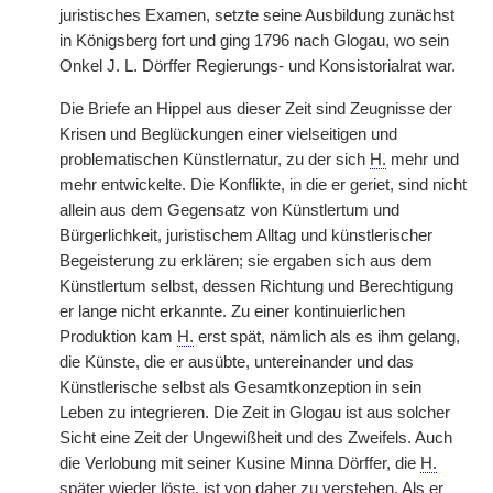
juristisches Examen, setzte seine Ausbildung zunächst
in Königsberg fort und ging 1796 nach Glogau, wo sein
Onkel J. L. Dörffer Regierungs- und Konsistorialrat war.
Die Briefe an Hippel aus dieser Zeit sind Zeugnisse der
Krisen und Beglückungen einer vielseitigen und
problematischen Künstlernatur, zu der sich
H.
mehr und
mehr entwickelte. Die Konflikte, in die er geriet, sind nicht
allein aus dem Gegensatz von Künstlertum und
Bürgerlichkeit, juristischem Alltag und künstlerischer
Begeisterung zu erklären; sie ergaben sich aus dem
Künstlertum selbst, dessen Richtung und Berechtigung
er lange nicht erkannte. Zu einer kontinuierlichen
Produktion kam
H.
erst spät, nämlich als es ihm gelang,
die Künste, die er ausübte, untereinander und das
Künstlerische selbst als Gesamtkonzeption in sein
Leben zu integrieren. Die Zeit in Glogau ist aus solcher
Sicht eine Zeit der Ungewißheit und des Zweifels. Auch
die Verlobung mit seiner Kusine Minna Dörffer, die
H.
später wieder löste, ist von daher zu verstehen. Als er