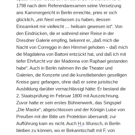
1798 nach dem Referendarexamen seine Versetzung
ans Kammergericht in Berlin erreichte, pries er sich
glücklich, „ein Nest verlassen zu haben, dessen
Einsamkeit mir vielleicht … heilsam gewesen ist“. Von
den Eindrücken, die er während einer Reise in der
Dresdner Galerie empfing, bekennt er, „daß mich die
Nacht von Correggio in den Himmel gehoben – daß mich
die Magdalena von Battoni entzückt hat, und daß ich mit
tiefer Ehrfurcht vor der Madonna von Raphael gestanden
habe“. Auch in Berlin nahmen ihn die Theater und
Galerien, die Konzerte und die kunstliebenden geselligen
Kreise ganz gefangen, ohne daß er seine juristische
Ausbildung darüber vernachlässigt hätte: Er bestand die
2. Staatsprüfung im Februar 1800 mit Auszeichnung.
Zuvor hatte er sein erstes Bühnenwerk, das Singspiel
„Die Maske“, abgeschlossen und der Königin Luise von
Preußen mit der Bitte um Protektion übersandt; zur
Aufführung kam es nicht. Auch
H.
s Wunsch, in Berlin
bleiben zu können, wo er Bekanntschaft mit F. von