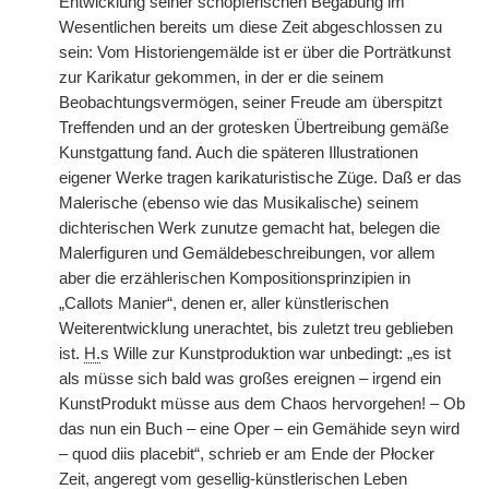
Entwicklung seiner schöpferischen Begabung im
Wesentlichen bereits um diese Zeit abgeschlossen zu
sein: Vom Historiengemälde ist er über die Porträtkunst
zur Karikatur gekommen, in der er die seinem
Beobachtungsvermögen, seiner Freude am überspitzt
Treffenden und an der grotesken Übertreibung gemäße
Kunstgattung fand. Auch die späteren Illustrationen
eigener Werke tragen karikaturistische Züge. Daß er das
Malerische (ebenso wie das Musikalische) seinem
dichterischen Werk zunutze gemacht hat, belegen die
Malerfiguren und Gemäldebeschreibungen, vor allem
aber die erzählerischen Kompositionsprinzipien in
„Callots Manier“, denen er, aller künstlerischen
Weiterentwicklung unerachtet, bis zuletzt treu geblieben
ist.
H.
s Wille zur Kunstproduktion war unbedingt: „es ist
als müsse sich bald was großes ereignen – irgend ein
KunstProdukt müsse aus dem Chaos hervorgehen! – Ob
das nun ein Buch – eine Oper – ein Gemähide seyn wird
– quod diis placebit“, schrieb er am Ende der Płocker
Zeit, angeregt vom gesellig-künstlerischen Leben