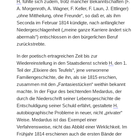
H.
fühlte sich zudem, trotz mancher Bekanntschaften (F.
A. Morgenroth, A. Wagner, F. Keller, F. Laun, J. Ettlinger)
„ohne Mittheilung, ohne Freunde“, so daß er, als ihm
Seconda im Februar 1814 kündigte, nach anfänglicher
Niedergeschlagenheit („meine ganze Karriere ändert sich
abermals“) entschlossen in den bürgerlichen Beruf
zurückstrebte.
In der poetisch ertragreichen Zeit bis zur
Wiedereinstellung in den Staatsdienst schrieb
H.
den 1.
Teil der „Elixiere des Teufels“, jene verworrene
Familiengeschichte, die ihn, als sie 1815 erschien,
zusammen mit den „Fantasiestücken“ weithin bekannt
machte. In der Figur des beichtenden Medardus, der
durch die Niederschrift seiner Lebensgeschichte die
Entschuldigung seiner Schuld erfährt, gestaltete
H.
autobiographische Probleme in neuer, nicht „privater“
Weise. Medardus ist das Exempel einer
Verfahrensweise, nicht das Abbild einer Wirklichkeit. Im
Frühjahr 1814 erschienen auch die ersten Bände der