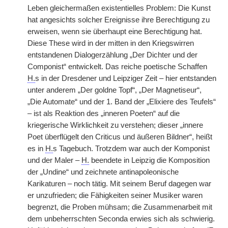
Leben gleichermaßen existentielles Problem: Die Kunst
hat angesichts solcher Ereignisse ihre Berechtigung zu
erweisen, wenn sie überhaupt eine Berechtigung hat.
Diese These wird in der mitten in den Kriegswirren
entstandenen Dialogerzählung „Der Dichter und der
Componist“ entwickelt. Das reiche poetische Schaffen
H.
s in der Dresdener und Leipziger Zeit – hier entstanden
unter anderem „Der goldne Topf“, „Der Magnetiseur“,
„Die Automate“ und der 1. Band der „Elixiere des Teufels“
– ist als Reaktion des „inneren Poeten“ auf die
kriegerische Wirklichkeit zu verstehen; dieser „innere
Poet überflügelt den Criticus und äußeren Bildner“, heißt
es in
H.
s Tagebuch. Trotzdem war auch der Komponist
und der Maler –
H.
beendete in Leipzig die Komposition
der „Undine“ und zeichnete antinapoleonische
Karikaturen – noch tätig. Mit seinem Beruf dagegen war
er unzufrieden; die Fähigkeiten seiner Musiker waren
begrenzt, die Proben mühsam; die Zusammenarbeit mit
dem unbeherrschten Seconda erwies sich als schwierig.