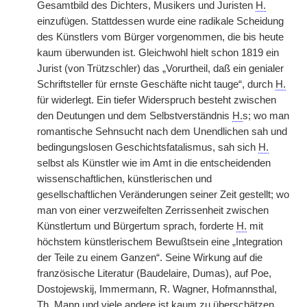
Gesamtbild des Dichters, Musikers und Juristen
H.
einzufügen. Stattdessen wurde eine radikale Scheidung
des Künstlers vom Bürger vorgenommen, die bis heute
kaum überwunden ist. Gleichwohl hielt schon
|
1819 ein
Jurist (von Trützschler) das „Vorurtheil, daß ein genialer
Schriftsteller für ernste Geschäfte nicht tauge“, durch
H.
für widerlegt. Ein tiefer Widerspruch besteht zwischen
den Deutungen und dem Selbstverständnis
H.
s; wo man
romantische Sehnsucht nach dem Unendlichen sah und
bedingungslosen Geschichtsfatalismus, sah sich
H.
selbst als Künstler wie im Amt in die entscheidenden
wissenschaftlichen, künstlerischen und
gesellschaftlichen Veränderungen seiner Zeit gestellt; wo
man von einer verzweifelten Zerrissenheit zwischen
Künstlertum und Bürgertum sprach, forderte
H.
mit
höchstem künstlerischem Bewußtsein eine „Integration
der Teile zu einem Ganzen“. Seine Wirkung auf die
französische Literatur (Baudelaire, Dumas), auf Poe,
Dostojewskij, Immermann, R. Wagner, Hofmannsthal,
Th. Mann und viele andere ist kaum zu überschätzen,