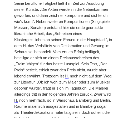
Seine berufliche Tätigkeit ließ ihm Zeit zur Ausübung
seiner Künste: „Die Akten werden in die Nebenkammer
geworfen, und dann zeichne, komponire und dichte ich
wie's komt“. Neben weiteren Kompositionen (Singspiele,
Messen, Sonaten) entstand hier die erste gedruckte
literarische Arbeit, das „Schreiben eines
Klostergeistlichen an seinen Freund in der Hauptstadt“, in
dem
H.
das Verhältnis von Deklamation und Gesang im
Schauspiel behandelt. Vom ersten Erfolg beflügelt,
beteiligte er sich an einem Preisausschreiben des
„Freimüthigen“ für das beste Lustspiel. Sein Text, „Der
Preis“ betitelt, erhielt zwar den Preis nicht, wurde aber
lobend erwähnt. Trotzdem ist
H.
noch nicht auf dem Weg
zur Literatur. „Ob ich wohl zum Maler oder zum Musiker
geboren wurde“, fragt er sich im Tagebuch. Die Malerei
allerdings tritt in den folgenden Jahren zurück. Zwar wird
H.
noch mehrfach, so in Warschau, Bamberg und Berlin,
Räume malerisch ausgestalten und in Bamberg sogar
als Theaterdekorationsmaler tätig sein, doch scheint die