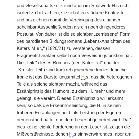
und Gesellschaftskritik sind auch im Spätwerk
H.
s nicht
isoliert zu betrachten; sie schaffen stärkere Kontraste
und bezeichnen damit die Vereinigung des einander
scheinbar Ausschließenden als ein noch dringenderes
Postulat. Von daher ist die so sichtbar „zerrissene“ Form
des parodierten Bildungsromans „Lebens-Ansichten des
Katers Murr.,“ (1820/21) zu verstehen, dessen
Fragmentcharakter selbst noch Verweisungsfunktion hat.
Die „Teile“ dieses Romans (der „Kater-Teil“ und der
„Kreisler-Teil“) sind konkret gewordene Ironie; denn die
Ironie ist das Darstellungsmittel
H.
s, das die heterogenen
Teile als solche sichtbar macht, während das
Erzählprinzip des Humors, zu dem
H.
mehr und mehr
gelangt, sie vereint. Dieses Erzählprinzip will erkannt
sein, so daß die Erkenntnisleistung, die
H.
in seinen
früheren Erzählungen noch als Leistung der Figuren
demonstriert hatte, nun dem Leser abgefordert wird. Daß
dies keine leichte Forderung an den Leser ist, zeigen die
Mißverständnisse, denen
H.
s sinnverwirrendes, aber am