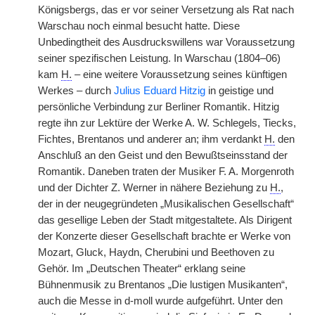
Königsbergs, das er vor seiner Versetzung als Rat nach
Warschau noch einmal besucht hatte. Diese
Unbedingtheit des Ausdruckswillens war Voraussetzung
seiner spezifischen Leistung. In Warschau (1804–06)
kam
H.
– eine weitere Voraussetzung seines künftigen
Werkes – durch
Julius Eduard Hitzig
in geistige und
persönliche Verbindung zur Berliner Romantik. Hitzig
regte ihn zur Lektüre der Werke A. W. Schlegels, Tiecks,
Fichtes, Brentanos und anderer an; ihm verdankt
H.
den
Anschluß an den Geist und den Bewußtseinsstand der
Romantik. Daneben traten der Musiker F. A. Morgenroth
und der Dichter Z. Werner in nähere Beziehung zu
H.
,
der in der neugegründeten „Musikalischen Gesellschaft“
das gesellige Leben der Stadt mitgestaltete. Als Dirigent
der Konzerte dieser Gesellschaft brachte er Werke von
Mozart, Gluck, Haydn, Cherubini und Beethoven zu
Gehör. Im „Deutschen Theater“ erklang seine
Bühnenmusik zu Brentanos „Die lustigen Musikanten“,
auch die Messe in d-moll wurde aufgeführt. Unter den