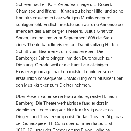
Schleiermacher, K. F. Zelter, Varnhagen, L. Robert,
Chamisso und Iffland – führten zu keiner Hilfe, und seine
Kontaktversuche mit auswärtigen Musikverlegern
schlugen fehl. Endlich meldete sich auf eine Annonce der
Intendant des Bamberger Theaters, Julius Graf von
Soden, und bot ihm zum September 1808 die Stelle
eines Theaterkapellmeisters an. Damit vollzog
H.
den
Schritt vom Beamten- zum Künstlerleben. Die
Bamberger Jahre bringen ihm den Durchbruch zur
Dichtung. Gerade weil er die Kunst zur alleinigen
Existenzgrundlage machen mußte, konnte er seine
erstaunlich konsequente Entwicklung vom Musiker über
den Musikkritiker zum Dichter nehmen.
Über Posen, wo er seine Frau abholte, reiste
H.
nach
Bamberg. Die Theaterverhältnisse fand er dort in
ziemlicher Unordnung vor. Nur kurzfristig war er als
Dirigent und Theaterkomponist für das Theater tätig, das
der Schauspieler H. Cuno übernommen hatte. Erst
1810–12, unter der Theaterleitung F. von Holbeins,