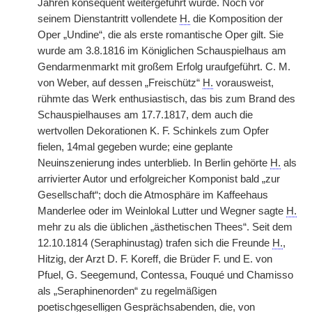
Jahren konsequent weitergeführt wurde. Noch vor
seinem Dienstantritt vollendete
H.
die Komposition der
Oper „Undine“, die als erste romantische Oper gilt. Sie
wurde am 3.8.1816 im Königlichen Schauspielhaus am
Gendarmenmarkt mit großem Erfolg uraufgeführt. C. M.
von Weber, auf dessen „Freischütz“
H.
vorausweist,
rühmte das Werk enthusiastisch, das bis zum Brand des
Schauspielhauses am 17.7.1817, dem auch die
wertvollen Dekorationen K. F. Schinkels zum Opfer
fielen, 14mal gegeben wurde; eine geplante
Neuinszenierung indes unterblieb. In Berlin gehörte
H.
als
arrivierter Autor und erfolgreicher Komponist bald „zur
Gesellschaft“; doch die Atmosphäre im Kaffeehaus
Manderlee oder im Weinlokal Lutter und Wegner sagte
H.
mehr zu als die üblichen „ästhetischen Thees“. Seit dem
12.10.1814 (Seraphinustag) trafen sich die Freunde
H.
,
Hitzig, der Arzt D. F. Koreff, die Brüder F. und E. von
Pfuel, G. Seegemund, Contessa, Fouqué und Chamisso
als „Seraphinenorden“ zu regelmäßigen
poetischgeselligen Gesprächsabenden, die, von