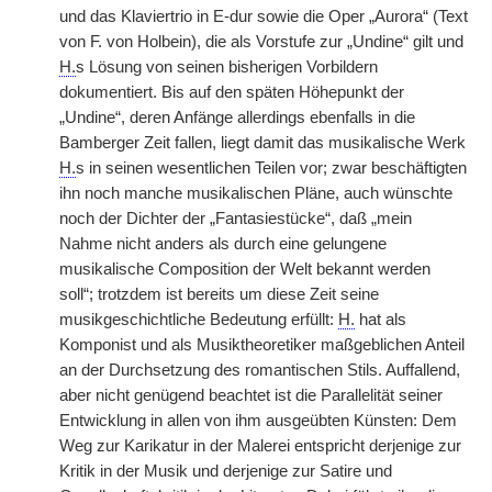
und das Klaviertrio in E-dur sowie die Oper „Aurora“ (Text
von F. von Holbein), die als Vorstufe zur „Undine“ gilt und
H.
s Lösung von seinen bisherigen Vorbildern
dokumentiert. Bis auf den späten Höhepunkt der
„Undine“, deren Anfänge allerdings ebenfalls in die
Bamberger Zeit fallen, liegt damit das musikalische Werk
H.
s in seinen wesentlichen Teilen vor; zwar beschäftigten
ihn noch manche musikalischen Pläne, auch wünschte
noch der Dichter der „Fantasiestücke“, daß „mein
Nahme nicht anders als durch eine gelungene
musikalische Composition der Welt bekannt werden
soll“; trotzdem ist bereits um diese Zeit seine
musikgeschichtliche Bedeutung erfüllt:
H.
hat als
Komponist und als Musiktheoretiker maßgeblichen Anteil
an der Durchsetzung des romantischen Stils. Auffallend,
aber nicht genügend beachtet ist die Parallelität seiner
Entwicklung in allen von ihm ausgeübten Künsten: Dem
Weg zur Karikatur in der Malerei entspricht derjenige zur
Kritik in der Musik und derjenige zur Satire und