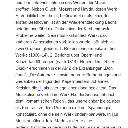
und ihm tiefe Einsichten in das Wesen der Musik
eröffnet. Neben Gluck, Mozart und Haydn, deren Werk
H.
vorbildlich erscheint, befürwortet er als einer der
ersten Beethoven, ist an der Wiederentdeckung Bachs
beteiligt und führt die Diskussion der Kirchenmusik-
Probleme weiter. Sein musikkritisches Werk, das
späteren Generationen vorbildlich wurde, läßt sich in
zwei Gruppen gliedern: 1. Rezensionen musikalischer
Werke (1808–14), 2. Berichte über Opern- und
Konzertaufführungen (nach 1814). Neben dem „Ritter
Gluck“ erschienen in der AMZ die Erzählungen „Don
Juan“, „Die Automate“ sowie mehrere Bemerkungen und
Gedanken der Figur des Kapellmeisters Johannes
Kreisler, die
H.
als alter ego lebenslang begleitete. Das
Musikalische vertritt im Werk
H.
s die Sehnsucht nach
dem „romantischen Reich“, das unerreichbar bleibt, aber
als Kontrast zu dem Profanen eine der Spannungen
konstituiert, ohne die sein Werk undenkbar wäre. In
H.
s
Musikschülerin Julia Mark, zu der er eine
leidenschaftliche Zuneigung faßte, hat man, in Anlehnung