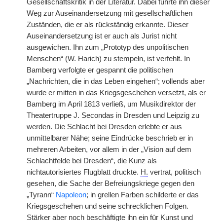
Gesellschaftskritik in der Literatur. Dabei führte ihn dieser
Weg zur Auseinandersetzung mit gesellschaftlichen
Zuständen, die er als rückständig erkannte. Dieser
Auseinandersetzung ist er auch als Jurist nicht
ausgewichen. Ihn zum „Prototyp des unpolitischen
Menschen“ (W. Harich) zu stempeln, ist verfehlt. In
Bamberg verfolgte er gespannt die politischen
„Nachrichten, die in das Leben eingehen“; vollends aber
wurde er mitten in das Kriegsgeschehen versetzt, als er
Bamberg im April 1813 verließ, um Musikdirektor der
Theatertruppe J. Secondas in Dresden und Leipzig zu
werden. Die Schlacht bei Dresden erlebte er aus
unmittelbarer Nähe; seine Eindrücke beschrieb er in
mehreren Arbeiten, vor allem in der „Vision auf dem
Schlachtfelde bei Dresden“, die Kunz als
nichtautorisiertes Flugblatt druckte.
H.
vertrat, politisch
gesehen, die Sache der Befreiungskriege gegen den
„Tyrann“
Napoleon
; in grellen Farben schilderte er das
Kriegsgeschehen und seine schrecklichen Folgen.
Stärker aber noch beschäftigte ihn ein für Kunst und