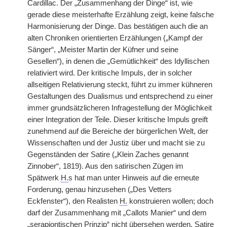
Cardillac. Der „Zusammenhang der Dinge“ ist, wie
gerade diese meisterhafte Erzählung zeigt, keine falsche
Harmonisierung der Dinge. Das bestätigen auch die an
alten Chroniken orientierten Erzählungen („Kampf der
Sänger“, „Meister Martin der Küfner und seine
Gesellen“), in denen die „Gemütlichkeit“ des Idyllischen
relativiert wird. Der kritische Impuls, der in solcher
allseitigen Relativierung steckt, führt zu immer kühneren
Gestaltungen des Dualismus und entsprechend zu einer
immer grundsätzlicheren Infragestellung der Möglichkeit
einer Integration der Teile. Dieser kritische Impuls greift
zunehmend auf die Bereiche der bürgerlichen Welt, der
Wissenschaften und der Justiz über und macht sie zu
Gegenständen der Satire („Klein Zaches genannt
Zinnober“, 1819). Aus den satirischen Zügen im
Spätwerk
H.
s hat man unter Hinweis auf die erneute
Forderung, genau hinzusehen („Des Vetters
Eckfenster“), den Realisten
H.
konstruieren wollen; doch
darf der Zusammenhang mit „Callots Manier“ und dem
„serapiontischen Prinzip“ nicht übersehen werden. Satire