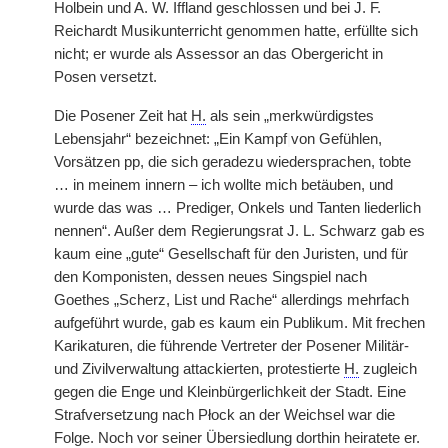
Holbein und A. W. Iffland geschlossen und bei J. F.
Reichardt Musikunterricht genommen hatte, erfüllte sich
nicht; er wurde als Assessor an das Obergericht in
Posen versetzt.
Die Posener Zeit hat
H.
als sein „merkwürdigstes
Lebensjahr“ bezeichnet: „Ein Kampf
|
von Gefühlen,
Vorsätzen pp, die sich geradezu wiedersprachen, tobte
… in meinem innern – ich wollte mich betäuben, und
wurde das was … Prediger, Onkels und Tanten liederlich
nennen“. Außer dem Regierungsrat J. L. Schwarz gab es
kaum eine „gute“ Gesellschaft für den Juristen, und für
den Komponisten, dessen neues Singspiel nach
Goethes „Scherz, List und Rache“ allerdings mehrfach
aufgeführt wurde, gab es kaum ein Publikum. Mit frechen
Karikaturen, die führende Vertreter der Posener Militär-
und Zivilverwaltung attackierten, protestierte
H.
zugleich
gegen die Enge und Kleinbürgerlichkeit der Stadt. Eine
Strafversetzung nach Płock an der Weichsel war die
Folge. Noch vor seiner Übersiedlung dorthin heiratete er.