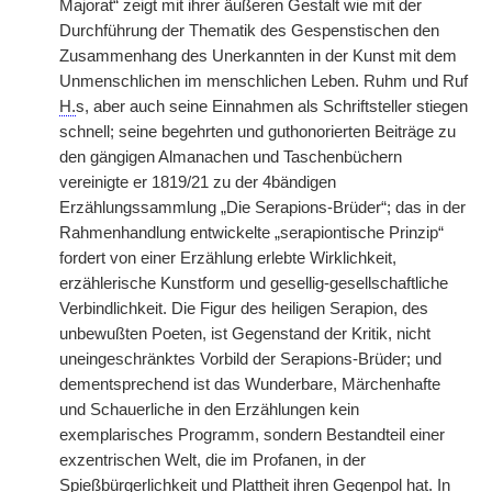
Majorat“ zeigt mit ihrer äußeren Gestalt wie mit der
Durchführung der Thematik des Gespenstischen den
Zusammenhang des Unerkannten in der Kunst mit dem
Unmenschlichen im menschlichen Leben. Ruhm und Ruf
H.
s, aber auch seine Einnahmen als Schriftsteller stiegen
schnell; seine begehrten und guthonorierten Beiträge zu
den gängigen Almanachen und Taschenbüchern
vereinigte er 1819/21 zu der 4bändigen
Erzählungssammlung „Die Serapions-Brüder“; das in der
Rahmenhandlung entwickelte „serapiontische Prinzip“
fordert von einer Erzählung erlebte Wirklichkeit,
erzählerische Kunstform und gesellig-gesellschaftliche
Verbindlichkeit. Die Figur des heiligen Serapion, des
unbewußten Poeten, ist Gegenstand der Kritik, nicht
uneingeschränktes Vorbild der Serapions-Brüder; und
dementsprechend ist das Wunderbare, Märchenhafte
und Schauerliche in den Erzählungen kein
exemplarisches Programm, sondern Bestandteil einer
exzentrischen Welt, die im Profanen, in der
Spießbürgerlichkeit und Plattheit ihren Gegenpol hat. In