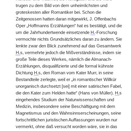
trugen zu dem Bild von dem unheimlichsten und
groteskesten aller Romantiker bei. Schon die
Zeitgenossen hatten daran mitgewirkt, J. Offenbachs
Oper „Hoffmanns Erzählungen“ hat es bestätigt, und die
um die Jahrhundertwende einsetzende
H.
-Forschung
vermochte nichts Grundsätzliches daran zu ändern. Sie
lenkte zwar den Blick zunehmend auf das Gesamtwerk
H.
s, vermehrte jedoch die Mißverständnisse, indem sie
große Teile dieses Werkes, nämlich die Almanach-
Erzählungen, disqualifizierte und die formal kühnste
Dichtung
H.
s, den Roman vom Kater Murr, in seine
Bestandteile zerlegte, weil er „in romantischer Willkür
unorganisch durchsetzt [sei] mit einer satirischen Fabel,
die den Kater zum Helden hatte“ (Hans von Müller).
H.
s
eingehendes Studium der Naturwissenschaften und
Medizin, insbesondere seine Beschäftigung mit dem
Magnetismus und den Wahnsinnserscheinungen, seine
fortschrittlichen juristischen Auffassungen wurden nur
vermerkt, ohne daß versucht worden wäre, sie in das