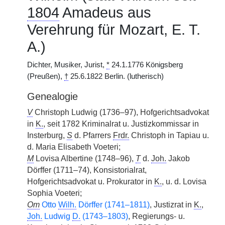
1804
Amadeus aus
Verehrung für Mozart, E. T.
A.)
Dichter, Musiker, Jurist,
*
24.1.1776 Königsberg
(Preußen),
†
25.6.1822 Berlin. (lutherisch)
Genealogie
V
Christoph Ludwig (1736–97), Hofgerichtsadvokat
in
K.
, seit 1782 Kriminalrat u. Justizkommissar in
Insterburg,
S
d. Pfarrers
Frdr.
Christoph in Tapiau u.
d. Maria Elisabeth Voeteri;
M
Lovisa Albertine (1748–96),
T
d.
Joh.
Jakob
Dörffer (1711–74), Konsistorialrat,
Hofgerichtsadvokat u. Prokurator in
K.
, u. d. Lovisa
Sophia Voeteri;
Om
Otto
Wilh.
Dörffer (1741–1811)
, Justizrat in
K.
,
Joh.
Ludwig
D.
(1743–1803)
, Regierungs- u.