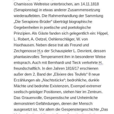
Chamissos Weltreise unterbrochen, am 14.11.1818
(Serapionstag) in etwas anderer Zusammensetzung
wiederauflebten. Die Rahmenhandlung der Sammlung
„Die Serapions-Brüder“ überträgt biographische
Gegebenheiten in poetische und poetologische
Prinzipien. Als Gäste fanden sich gelegentlich ein: Hippel,
L. Robert, A. Oetzel, Oehlenschläger, W. von
Haxthausen. Neben diese trat als Freund und
Zechgenosse
H.
s der Schauspieler L. Devrient, dessen
phantasievolles Temperament ihm in besonderer Weise
entsprach. Auch mit Bernhardi und Tieck verkehrte
H.
freundschaftlich. In den Jahren 1816/17 erschienen
außer dem 2. Band der „Elixiere des Teufels“ 8 neue
Erzählungen als „Nachtstücke“; bedrohliche, dunkle
Mächte und bedrohte Existenzen, Exempel extremer
seelisch-geistiger Positionen, stehen hier im Zentrum.
Das Grauenvolle, Gespenstische und Unheimliche
demonstriert Gefährdungen, denen der Mensch
ausgesetzt ist. Vor allem die Gespenstergeschichte „Das