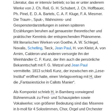
Literatur, das er intensiv betrieb; so las er unter anderem
Werke von J. Ch. Reil, G. H. Schubert, J. Ch. Hoffbauer,
Ph. Pinel, E. D. A. Bartels, C. A. F. Kluge, F. A. Mesmer.
Die Traum-, Spuk-, Wahnsinns- und
Gespensterdarstellungen in seinen späteren
Erzählungen beruhen auf genauester theoretischer und
praktischer Kenntnis der entsprechenden Phänomene.
Mit literarischen Werken von Goethe, A. W. Schlegel,
Novalis,
Schelling
, Tieck,
Jean Paul
, H. von Kleist, A. von
Arnim, Calderon und anderen versorgte ihn der
Weinhändler C. F. Kunz, der ihm auch die persönliche
Bekanntschaft mit F. G. Wetzel und
Jean Paul
vermittelte. 1813 schloß Kunz, der inzwischen ein „Lese-
Institut“ eröffnet hatte, einen Verlagsvertrag mit
H.
über
die „Fantasiestücke in Callots Manier“.
Als Komponist schrieb
H.
in Bamberg vorwiegend
Bühnenmusik zu Fest- und Schauspielen sowie
Vokalwerke; von größerer Bedeutung sind das Miserere
in b-moll für 4 Solostimmen, Chor, Orgel und Orchester