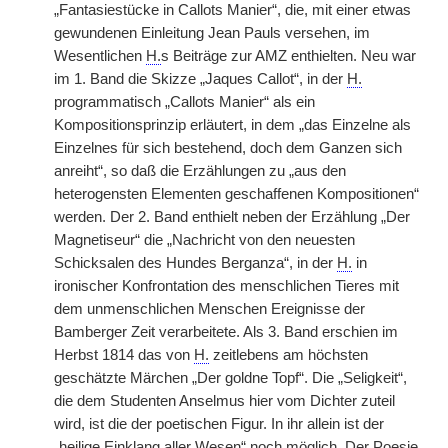
„Fantasiestücke in Callots Manier“, die, mit einer etwas
gewundenen Einleitung Jean Pauls versehen, im
Wesentlichen
H.
s Beiträge zur AMZ enthielten. Neu war
im 1. Band die Skizze „Jaques Callot“, in der
H.
programmatisch „Callots Manier“ als ein
Kompositionsprinzip erläutert, in dem „das Einzelne als
Einzelnes für sich bestehend, doch dem Ganzen sich
anreiht“, so daß die Erzählungen zu „aus den
heterogensten Elementen geschaffenen Kompositionen“
werden. Der 2. Band enthielt neben der Erzählung „Der
Magnetiseur“ die „Nachricht von den neuesten
Schicksalen des Hundes Berganza“, in der
H.
in
ironischer Konfrontation des menschlichen Tieres mit
dem unmenschlichen Menschen Ereignisse der
Bamberger Zeit verarbeitete. Als 3. Band erschien im
Herbst 1814 das von
H.
zeitlebens am höchsten
geschätzte Märchen „Der goldne Topf“. Die „Seligkeit“,
die dem Studenten Anselmus hier vom Dichter zuteil
wird, ist die der poetischen Figur. In ihr allein ist der
„heilige Einklang aller Wesen“ noch möglich. Der Poesie