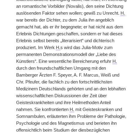
an romantische Vorbilder (Novalis), den seine Dichtung
auslösenden Faktor sehen wollen; gewiß zu Unrecht.
H.
war bereits der Dichter, zu dem Julia ihn angeblich
gemacht hat, als er ihr begegnete; er hat nicht aus dem
Erlebnis Dichtungen geschaffen, sondern er hat dieses
Erlebnis selbst bereits „literarisiert“ und dichterisch
produziert. Im Werk
H.
s wird das Julia-Motiv zum
permanenten Demonstrationsmodell der „Liebe des
Künstlers“. Eine wesentliche Bereicherung erfuhr
H.
durch den freundschaftlichen Umgang mit den
Bamberger Ärzten F. Speyer, A. F. Marcus, Weiß und
Chr. Pfeufer, die fachlich zu den fortschrittlichsten
Medizinern Deutschlands gehörten und an den lebhaften
wissenschaftlichen Diskussionen der Zeit über
Geisteskrankheiten und ihre Heilmethoden Anteil
nahmen. Sie konfrontierten
H.
mit Geisteskranken und
Somnambulen, erläuterten ihm Probleme der Pathologie,
Psychologie und des Magnetismus und berieten ihn
offensichtlich beim Studium der diesbezüglichen