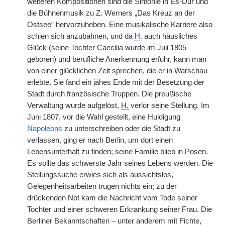
weiteren Kompositionen sind die Sinfonie in Es-Dur und
die Bühnenmusik zu Z. Werners „Das Kreuz an der
Ostsee“ hervorzuheben. Eine musikalische Karriere also
schien sich anzubahnen, und da
H.
auch häusliches
Glück (seine Tochter Caecilia wurde im Juli 1805
geboren) und berufliche Anerkennung erfuhr, kann man
von einer glücklichen Zeit sprechen, die er in Warschau
erlebte. Sie fand ein jähes Ende mit der Besetzung der
Stadt durch französische Truppen. Die preußische
Verwaltung wurde aufgelöst,
H.
verlor seine Stellung. Im
Juni 1807, vor die Wahl gestellt, eine Huldigung
Napoleons
zu unterschreiben oder die Stadt zu
verlassen, ging er nach Berlin, um dort einen
Lebensunterhalt zu finden; seine Familie blieb in Posen.
Es sollte das schwerste Jahr seines Lebens werden. Die
Stellungssuche erwies sich als aussichtslos,
Gelegenheitsarbeiten trugen nichts ein; zu der
drückenden Not kam die Nachricht vom Tode seiner
Tochter und einer schweren Erkrankung seiner Frau. Die
Berliner Bekanntschaften – unter anderem mit Fichte,