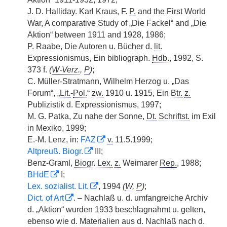
J. D. Halliday. Karl Kraus, F.
P.
and the First World
War, A comparative Study of „Die Fackel“ and „Die
Aktion“ between 1911 and 1928, 1986;
P. Raabe, Die Autoren u. Bücher d.
lit.
Expressionismus, Ein bibliograph.
Hdb.
, 1992, S.
373 f.
(
W-Verz.
,
P
)
;
C. Müller-Stratmann, Wilhelm Herzog u. „Das
Forum“, „
Lit.
-
Pol.
“
zw.
1910 u. 1915, Ein
Btr.
z.
Publizistik d. Expressionismus, 1997;
M. G. Patka, Zu nahe der Sonne,
Dt.
Schriftst.
im Exil
in Mexiko, 1999;
E.-M. Lenz, in:
FAZ
v.
11.5.1999;
Altpreuß. Biogr.
III;
Benz-Graml,
Biogr. Lex.
z.
Weimarer
Rep.
, 1988;
BHdE
I;
Lex. sozialist. Lit.
, 1994
(
W
,
P
)
;
Dict. of Art
. – Nachlaß u. d. umfangreiche Archiv
d. „Aktion“ wurden 1933 beschlagnahmt u. gelten,
ebenso wie d. Materialien aus d. Nachlaß nach d.