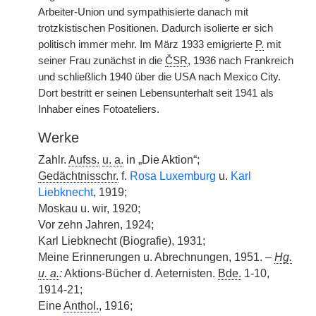
Arbeiter-Union und sympathisierte danach mit
trotzkistischen Positionen. Dadurch isolierte er sich
politisch immer mehr. Im März 1933 emigrierte
P.
mit
seiner Frau zunächst in die
ČSR
, 1936 nach Frankreich
und schließlich 1940 über die USA nach Mexico City.
Dort bestritt er seinen Lebensunterhalt seit 1941 als
Inhaber eines Fotoateliers.
Werke
Zahlr.
Aufss.
u. a.
in „Die Aktion“;
Gedächtnisschr.
f.
Rosa Luxemburg
u.
Karl
Liebknecht
, 1919;
Moskau u. wir, 1920;
Vor zehn Jahren, 1924;
Karl Liebknecht (Biografie), 1931;
Meine Erinnerungen u. Abrechnungen, 1951. –
Hg.
u. a.
:
Aktions-Bücher d. Aeternisten.
Bde.
1-10,
1914-21;
Eine
Anthol.
, 1916;