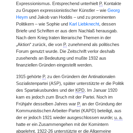
Expressionismus. Entsprechend unterhielt
P.
Kontakte
zu Gruppen expressionistischer Künstler – wie
Georg
Heym
und Jakob van Hoddis – und zu prominenten
Politikern – wie Sophie und
Karl Liebknecht
, dessen
Briefe und Schriften er aus dem Nachlaß herausgab.
Nach dem Krieg traten literarische Themen in der
„Aktion“ zurück, die von
P.
zunehmend als politisches
Forum genutzt wurde. Die Zeitschrift verlor deshalb
zusehends an Bedeutung und mußte 1932 aus
finanziellen Gründen eingestellt werden.
1915 gehörte
P.
zu den Gründern der Antinationalen
Sozialistenpartei (ASP), später unterstützte er die Politik
des Spartakusbundes und der
KPD
. Im Januar 1920
kam es jedoch zum Bruch mit der Partei. Noch im
Frühjahr desselben Jahres war
P.
an der Gründung der
Kommunistischen Arbeiter-Partei (KAPD) beteiligt, aus
der er jedoch 1921 wieder ausgeschlossen wurde;
u. a.
hatte er ein Zusammengehen mit der Komintern
abgelehnt. 1922-26 unterstützte er die Allgemeine