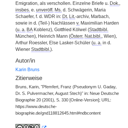
Emigration, als verschollen. Einzelne Briefe u.
Dok.
,
insbes.
e.
unveröff.
Ms.
d. Schwägerin, Maria
Schaefer, f. d. WDR in:
Dt.
Lit.
-archiv, Marbach,
sowie in d. (Teil-) Nachlässen
v.
Maximilian Harden
(
u. a.
BA
Koblenz), Gottfried Kölwel (
Stadtbibl.
München), Heinrich Mann (
Österr.
Nat.bibl.
, Wien),
Arthur Roessler, Else Lasker-Schüler (
u. a.
in d.
Wiener
Stadtbibl.
).
Autor/in
Karin Bruns
Zitierweise
Bruns, Karin, "Pfemfert, Franz (Pseudonym U. Gaday,
Dr. S. Pulvermacher, August Stech)" in: Neue Deutsche
Biographie 20 (2001), S. 330 [Online-Version]; URL:
https://www.deutsche-
biographie.de/gnd118812645.html#ndbcontent