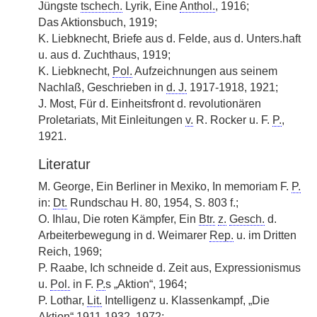
Jüngste
tschech.
Lyrik, Eine
Anthol.
, 1916;
Das Aktionsbuch, 1919;
K. Liebknecht, Briefe aus d. Felde, aus d. Unters.haft
u. aus d. Zuchthaus, 1919;
K. Liebknecht,
Pol.
Aufzeichnungen aus seinem
Nachlaß, Geschrieben in
d. J.
1917-1918, 1921;
J. Most, Für d. Einheitsfront d. revolutionären
Proletariats, Mit Einleitungen
v.
R. Rocker u. F.
P.
,
1921.
Literatur
M. George, Ein Berliner in Mexiko, In memoriam F.
P.
in:
Dt.
Rundschau H. 80, 1954, S. 803 f.;
O. Ihlau, Die roten Kämpfer, Ein
Btr.
z.
Gesch.
d.
Arbeiterbewegung in d. Weimarer
Rep.
u. im Dritten
Reich, 1969;
P. Raabe, Ich schneide d. Zeit aus, Expressionismus
u.
Pol.
in F.
P.
s „Aktion“, 1964;
P. Lothar,
Lit.
Intelligenz u. Klassenkampf, „Die
Aktion“ 1911-1932, 1972;