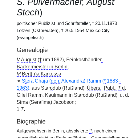
S. Pulvermacher, August
Stech
)
politischer Publizist und Schriftsteller,
*
20.11.1879
Lötzen (Ostpreußen),
†
26.5.1954 Mexico City.
(evangelisch)
Genealogie
V
August
(
†
um 1892), Feinkosthändler
,
Bäckermeister in Berlin
;
M
Bert(h)a Karkossa
;
⚭
S
t
era Chaja (
gen.
Alexandra) Ramm (
*
1883
–
1963
)
, aus Star
o
dub (Rußland),
Übers.
,
Publ.
,
T
d.
Gilel Ramm, Kaufmann in Starodub (Rußland), u. d.
Sima (Serafima) Jacobson
;
1
T
.
Biographie
Aufgewachsen in Berlin, absolvierte
P.
nach einem –