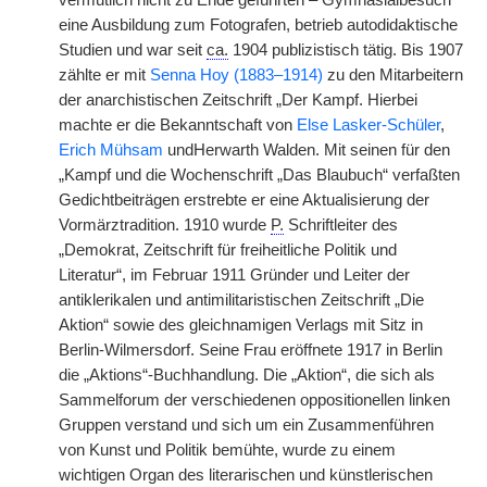
vermutlich nicht zu Ende geführten – Gymnasialbesuch
eine Ausbildung zum Fotografen, betrieb autodidaktische
Studien und war seit
ca.
1904 publizistisch tätig. Bis 1907
zählte er mit
Senna Hoy (1883–1914)
zu den Mitarbeitern
der anarchistischen Zeitschrift „Der Kampf. Hierbei
machte er die Bekanntschaft von
Else Lasker-Schüler
,
Erich Mühsam
undHerwarth Walden. Mit seinen für den
„Kampf und die Wochenschrift „Das Blaubuch“ verfaßten
Gedichtbeiträgen erstrebte er eine Aktualisierung der
Vormärztradition. 1910 wurde
P.
Schriftleiter des
„Demokrat, Zeitschrift für freiheitliche Politik und
Literatur“, im Februar 1911 Gründer und Leiter der
antiklerikalen und antimilitaristischen Zeitschrift „Die
Aktion“ sowie des gleichnamigen Verlags mit Sitz in
Berlin-Wilmersdorf. Seine Frau eröffnete 1917 in Berlin
die „Aktions“-Buchhandlung. Die „Aktion“, die sich als
Sammelforum der verschiedenen oppositionellen linken
Gruppen verstand und sich um ein Zusammenführen
von Kunst und Politik bemühte, wurde zu einem
wichtigen Organ des literarischen und künstlerischen