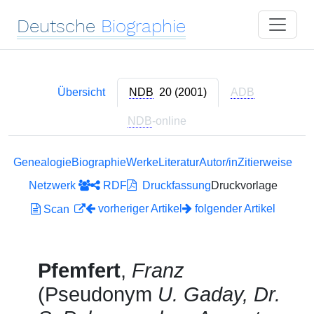
Deutsche
Biographie
Übersicht
NDB
20 (2001)
ADB
NDB
-online
Genealogie
Biographie
Werke
Literatur
Autor/in
Zitierweise
Netzwerk
RDF
Druckfassung
Druckvorlage
vorheriger Artikel
folgender Artikel
Scan
Pfemfert
,
Franz
(Pseudonym
U. Gaday, Dr.