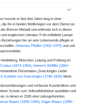
musste er fast drei Jahre lang in einer
, die ihn in beiden Weltkriegen vor dem Dienst an
der Bremer Altstadt und widmete sich in dieser
 und englischen Literatur. Früh entfaltete Lampe
ge Beziehungen bis an sein Lebensende pflegte er
nschaftler
Johannes Pfeiffer (1902–1970)
und seit
usammenlebte.
 Heidelberg, München, Leipzig und Freiburg im
Curtius (1874–1954)
,
Heinrich Wölfflin (1864–
entstandene Dissertation „Goeckingks Lieder
ich Günther von Goeckingks (1748–1828)
Werk.
onserfahrungen und verfasste Kunstkritiken und
ttiner Schule zum Volksbibliothekar ausbilden und
 an, in denen er 1935 eine Leitungsfunktion
emar Maass (1898–1969)
,
Edgar Maass (1896–