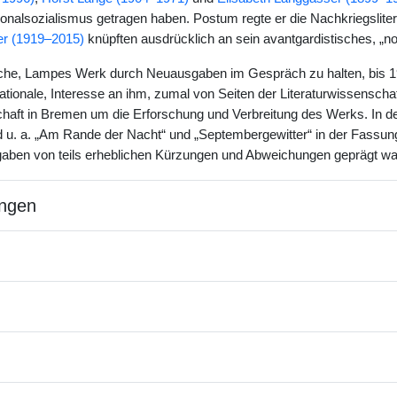
tionalsozialismus getragen haben. Postum regte er die Nachkriegslite
r (1919–2015)
knüpften ausdrücklich an sein avantgardistisches, „
e, Lampes Werk durch Neuausgaben im Gespräch zu halten, bis 1990
ationale, Interesse an ihm, zumal von Seiten der Literaturwissenscha
aft in Bremen um die Erforschung und Verbreitung des Werks. In der k
 u. a. „Am Rande der Nacht“ und „Septembergewitter“ in der Fassun
aben von teils erheblichen Kürzungen und Abweichungen geprägt wa
ngen