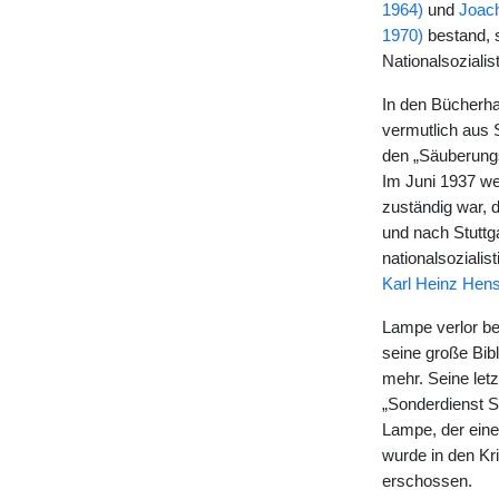
1964)
und
Joac
1970)
bestand, 
Nationalsozialis
In den Bücherha
vermutlich aus 
den „Säuberungs
Im Juni 1937 wec
zuständig war, 
und nach Stuttga
nationalsoziali
Karl Heinz Hen
Lampe verlor be
seine große Bib
mehr. Seine let
„Sonderdienst 
Lampe, der eine
wurde in den Kr
erschossen.