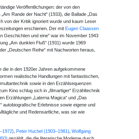
tändige Veröffentlichungen: der von den
n „Am Rande der Nacht“ (1933), die Ballade „Das
h von der Kritik ignoriert wurde und kaum Leser
ageszeitungen erschienen. Der mit
Eugen Claassen
n Geschichten und eine“ war im November 1943
hlung „Am dunklen Fluß“ (1931) wurde 1969
n der „Deutschen Reihe“ mit Nachworten heraus,
te die in den 1920er Jahren aufgekommene
rmen realistische Handlungen mit fantastischen,
Simultantechnik sowie in den Erzählsequenzen
m Kino schlug sich in „filmartiger“ Erzähltechnik
en Erzählungen „Laterna Magica“ und „Das
“ autobiografische Erlebnisse sowie eigene und
lltägliche und Redensartliche, was sie wie
7–1972)
,
Peter Huchel (1903–1981)
,
Wolfgang
950)
gezählt, die die literarische Moderne durch