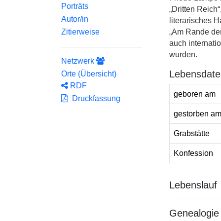
Porträts
„Dritten Reich
Autor/in
literarisches 
„Am Rande der 
Zitierweise
auch internati
wurden.
Netzwerk
Lebensdate
Orte (Übersicht)
RDF
geboren am
Druckfassung
gestorben a
Grabstätte
Konfession
Lebenslauf
Genealogie