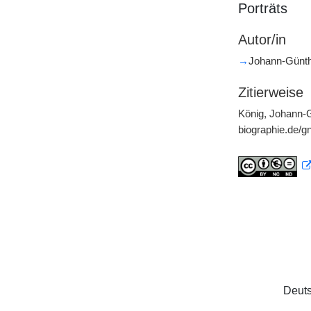
Porträts
Autor/in
→
Johann-Günth
Zitierweise
König, Johann-G
biographie.de/
Deuts