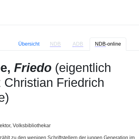
Übersicht
NDB
ADB
NDB
-online
e,
Friedo
(eigentlich
 Christian Friedrich
e)
Lektor, Volksbibliothekar
ählt zu den wenigen Schriftstellern der jungen Generation im