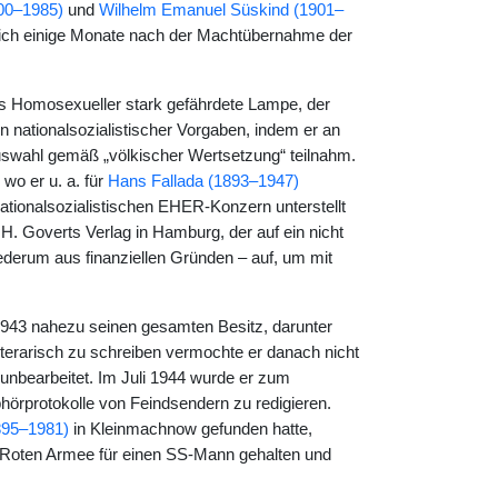
00–1985)
und
Wilhelm Emanuel Süskind (1901–
sich einige Monate nach der Machtübernahme der
als Homosexueller stark gefährdete Lampe, der
 nationalsozialistischer Vorgaben, indem er an
uswahl gemäß „völkischer Wertsetzung“ teilnahm.
wo er u. a. für
Hans Fallada (1893–1947)
tionalsozialistischen EHER-Konzern unterstellt
 H. Goverts Verlag in Hamburg, der auf ein nicht
iederum aus finanziellen Gründen – auf, um mit
1943 nahezu seinen gesamten Besitz, darunter
iterarisch zu schreiben vermochte er danach nicht
unbearbeitet. Im Juli 1944 wurde er zum
protokolle von Feindsendern zu redigieren.
895–1981)
in Kleinmachnow gefunden hatte,
r Roten Armee für einen SS-Mann gehalten und