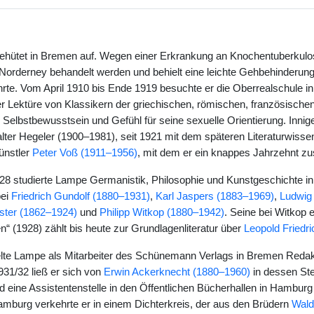
ütet in Bremen auf. Wegen einer Erkrankung an Knochentuberkulose 
f Norderney behandelt werden und behielt eine leichte Gehbehinderung
rte. Vom April 1910 bis Ende 1919 besuchte er die Oberrealschule in 
er Lektüre von Klassikern der griechischen, römischen, französischen
s Selbstbewusstsein und Gefühl für seine sexuelle Orientierung. Inni
alter Hegeler (1900–1981), seit 1921 mit dem späteren Literaturwisse
ünstler
Peter Voß (1911–1956)
, mit dem er ein knappes Jahrzehnt z
28 studierte Lampe Germanistik, Philosophie und Kunstgeschichte in
bei
Friedrich Gundolf (1880–1931)
,
Karl Jaspers (1883–1969)
,
Ludwig 
öster (1862–1924)
und
Philipp Witkop (1880–1942)
. Seine bei Witkop 
“ (1928) zählt bis heute zur Grundlagenliteratur über
Leopold Friedr
e Lampe als Mitarbeiter des Schünemann Verlags in Bremen Redakti
31/32 ließ er sich von
Erwin Ackerknecht (1880–1960)
in dessen Ste
d eine Assistentenstelle in den Öffentlichen Bücherhallen in Hamburg
mburg verkehrte er in einem Dichterkreis, der aus den Brüdern
Wald