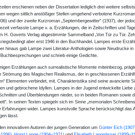
iten erschienen neben der Dissertation lediglich drei weitere selbsts
sten wegen sittlich anstößiger Stellen umgehend verbotene Kurzroma
936) und der zweite Kurzroman „Septembergewitter“ (1937), der jedoc
gezeit verfasste Lampe v. a. Erzählungen, die in Zeitschriften und T
 H. Goverts Verlag abgestimmte Sammelband „Von Tür zu Tür. Zeh
 kriegsbedingt aber erst 1946 in den Buchhandel. Lampes erste Erzä
über hinaus gab Lampe zwei Literatur-Anthologien sowie Neudrucke i
 Buchbesprechungen und schrieb einige Gedichte.
inigen Erzählungen auch surrealistische Momente miteinbezog, präg
e Strömung des Magischen Realismus, der in geschlossenen Erzählfo
n“ Elementen verbindet, mit. Charakteristika sind seine avancierte 
en und gebrochene Idyllen. Lampes in der Jugend entwickelte Liebe zu
chnitten und Überblendungen nieder, so in beiden Romanen sowie d
tt“. In seinen Texten spiegeln sich im Sinne „memorialen Schreibens
he Erfahrungen wider. Lampes kunstvolle Sprache berücksichtigt das A
gen lässt.
en innovativen Autoren der jungen Generation um
Günter Eich (190
–1996)
,
Horst Lange (1904–1971)
und
Elisabeth Langgässer (1899–1