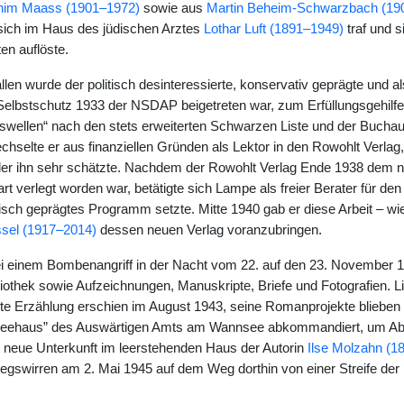
him Maass (1901–1972)
sowie aus
Martin Beheim-Schwarzbach (19
sich im Haus des jüdischen Arztes
Lothar Luft (1891–1949)
traf und 
ten auflöste.
llen wurde der politisch desinteressierte, konservativ geprägte und 
Selbstschutz 1933 der NSDAP beigetreten war, zum Erfüllungsgehilfen
wellen“ nach den stets erweiterten Schwarzen Liste und der Bucha
hselte er aus finanziellen Gründen als Lektor in den Rowohlt Verlag, 
der ihn sehr schätzte. Nachdem der Rowohlt Verlag Ende 1938 dem na
rt verlegt worden war, betätigte sich Lampe als freier Berater für den
stisch geprägtes Programm setzte. Mitte 1940 gab er diese Arbeit – w
ssel (1917–2014)
dessen neuen Verlag voranzubringen.
i einem Bombenangriff in der Nacht vom 22. auf den 23. November 
liothek sowie Aufzeichnungen, Manuskripte, Briefe und Fotografien. L
zte Erzählung erschien im August 1943, seine Romanprojekte blieben 
Seehaus” des Auswärtigen Amts am Wannsee abkommandiert, um Abhör
 neue Unterkunft im leerstehenden Haus der Autorin
Ilse Molzahn (1
iegswirren am 2. Mai 1945 auf dem Weg dorthin von einer Streife de