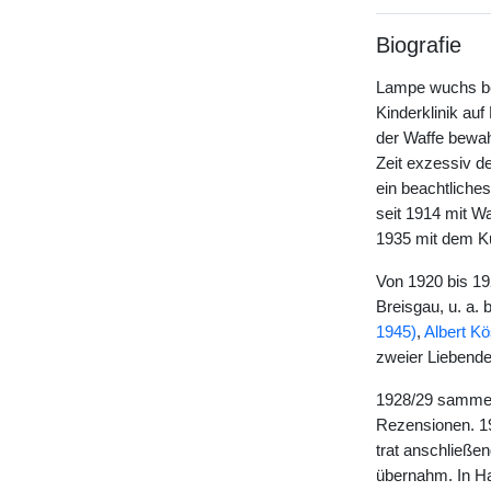
Biografie
Lampe wuchs beh
Kinderklinik au
der Waffe bewah
Zeit exzessiv d
ein beachtliche
seit 1914 mit W
1935 mit dem K
Von 1920 bis 19
Breisgau, u. a. 
1945)
,
Albert K
zweier Liebenden
1928/29 sammelt
Rezensionen. 19
trat anschließen
übernahm. In Ha