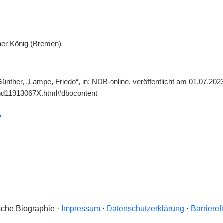
er König (Bremen)
ünther, „Lampe, Friedo“, in: NDB-online, veröffentlicht am 01.07.20
gnd11913067X.html#dbocontent
che Biographie ·
Impressum
·
Datenschutzerklärung
·
Barrieref