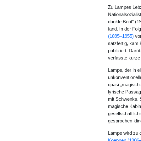
Zu Lampes Lebze
Nationalsoziali
dunkle Boot“ (1
fand. In der Fol
(1895–1955)
vom
satzfertig, kam
publiziert. Dar
verfasste kurze
Lampe, der in e
unkonventionell
quasi „magische
lyrische Passag
mit Schwenks, S
magische Kabine
gesellschaftlic
gesprochen klin
Lampe wird zu d
Koeppen (1906