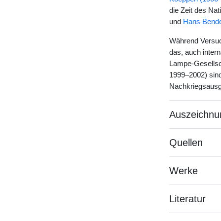
die Zeit des Na
und
Hans Bende
Während Versuch
das, auch intern
Lampe-Gesellsch
1999–2002) sind
Nachkriegsausg
Auszeichnu
Quellen
Werke
Literatur